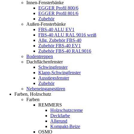
Innen-Fensterbänke
EGGER Profil 800/6
EGGER Profil 801/6
Zubehör
Außen-Fensterbänke
FBS-40 ALU EV1
FBS-40 ALU RAL 9016 weiß
Allg. Zubehör FBS-40
Zubehör FBS-40 EV1
Zubehör FBS-40 RAL9016
Bodentreppen
Dachflächenfenster
Schwingfenster
Klapp-Schwingfenster
Ausstiegsfenster
Zubehör
Nebeneingangstüren
Farben, Holzschutz
Farben
REMMERS
Holzschutzcreme
Deckfarbe
Allgrund
Kompakt-Beize
OSMO