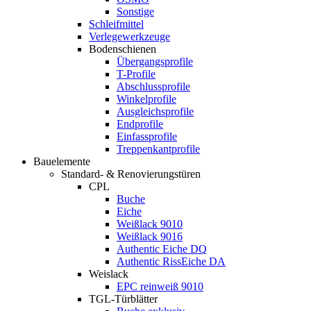
Sonstige
Schleifmittel
Verlegewerkzeuge
Bodenschienen
Übergangsprofile
T-Profile
Abschlussprofile
Winkelprofile
Ausgleichsprofile
Endprofile
Einfassprofile
Treppenkantprofile
Bauelemente
Standard- & Renovierungstüren
CPL
Buche
Eiche
Weißlack 9010
Weißlack 9016
Authentic Eiche DQ
Authentic RissEiche DA
Weislack
EPC reinweiß 9010
TGL-Türblätter