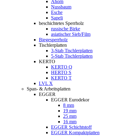
Ahorn
Nussbaum
Esche
Sapeli
beschichtetes Sperrholz
russische Birke
asiatischer Sieb/Film
Biegesperrholz
Tischlerplatten
3-Stab Tischlerplatten
5-Stab Tischlerplatten
KERTO
KERTO Q
HERTO S
KERTO T
LVL X
Span- & Arbeitsplatten
EGGER
EGGER Eurodekor
8 mm
19 mm
25 mm
16 mm
EGGER Schichtstoff
EGGER Kompaktplatten