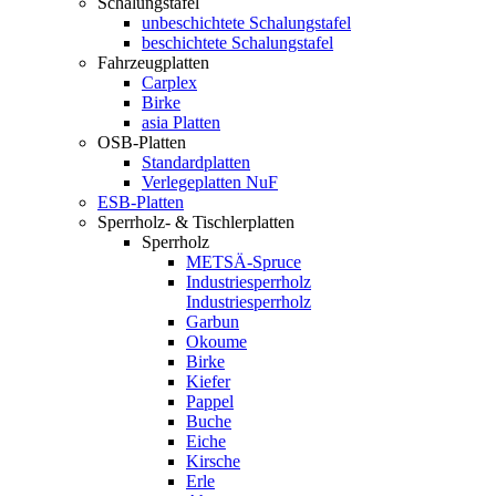
Schalungstafel
unbeschichtete Schalungstafel
beschichtete Schalungstafel
Fahrzeugplatten
Carplex
Birke
asia Platten
OSB-Platten
Standardplatten
Verlegeplatten NuF
ESB-Platten
Sperrholz- & Tischlerplatten
Sperrholz
METSÄ-Spruce
Industriesperrholz
Industriesperrholz
Garbun
Okoume
Birke
Kiefer
Pappel
Buche
Eiche
Kirsche
Erle