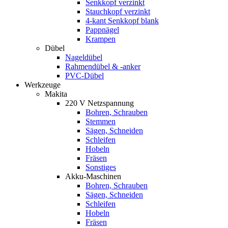
Senkkopf verzinkt
Stauchkopf verzinkt
4-kant Senkkopf blank
Pappnägel
Krampen
Dübel
Nageldübel
Rahmendübel & -anker
PVC-Dübel
Werkzeuge
Makita
220 V Netzspannung
Bohren, Schrauben
Stemmen
Sägen, Schneiden
Schleifen
Hobeln
Fräsen
Sonstiges
Akku-Maschinen
Bohren, Schrauben
Sägen, Schneiden
Schleifen
Hobeln
Fräsen