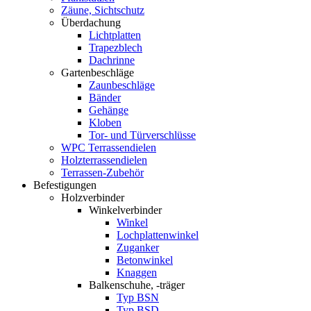
Zäune, Sichtschutz
Überdachung
Lichtplatten
Trapezblech
Dachrinne
Gartenbeschläge
Zaunbeschläge
Bänder
Gehänge
Kloben
Tor- und Türverschlüsse
WPC Terrassendielen
Holzterrassendielen
Terrassen-Zubehör
Befestigungen
Holzverbinder
Winkelverbinder
Winkel
Lochplattenwinkel
Zuganker
Betonwinkel
Knaggen
Balkenschuhe, -träger
Typ BSN
Typ BSD