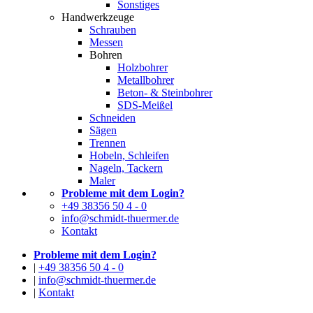
Sonstiges
Handwerkzeuge
Schrauben
Messen
Bohren
Holzbohrer
Metallbohrer
Beton- & Steinbohrer
SDS-Meißel
Schneiden
Sägen
Trennen
Hobeln, Schleifen
Nageln, Tackern
Maler
Probleme mit dem Login?
+49 38356 50 4 - 0
info@schmidt-thuermer.de
Kontakt
Probleme mit dem Login?
|
+49 38356 50 4 - 0
|
info@schmidt-thuermer.de
|
Kontakt