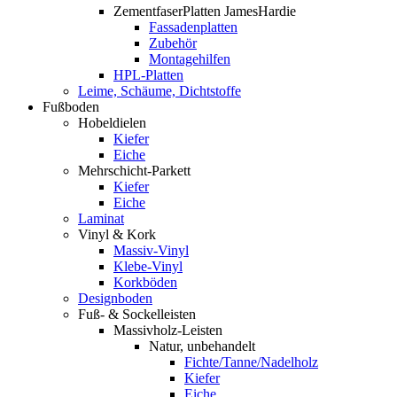
ZementfaserPlatten JamesHardie
Fassadenplatten
Zubehör
Montagehilfen
HPL-Platten
Leime, Schäume, Dichtstoffe
Fußboden
Hobeldielen
Kiefer
Eiche
Mehrschicht-Parkett
Kiefer
Eiche
Laminat
Vinyl & Kork
Massiv-Vinyl
Klebe-Vinyl
Korkböden
Designboden
Fuß- & Sockelleisten
Massivholz-Leisten
Natur, unbehandelt
Fichte/Tanne/Nadelholz
Kiefer
Eiche