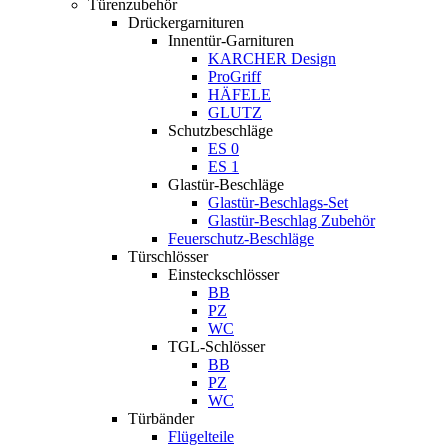
Türenzubehör
Drückergarnituren
Innentür-Garnituren
KARCHER Design
ProGriff
HÄFELE
GLUTZ
Schutzbeschläge
ES 0
ES 1
Glastür-Beschläge
Glastür-Beschlags-Set
Glastür-Beschlag Zubehör
Feuerschutz-Beschläge
Türschlösser
Einsteckschlösser
BB
PZ
WC
TGL-Schlösser
BB
PZ
WC
Türbänder
Flügelteile