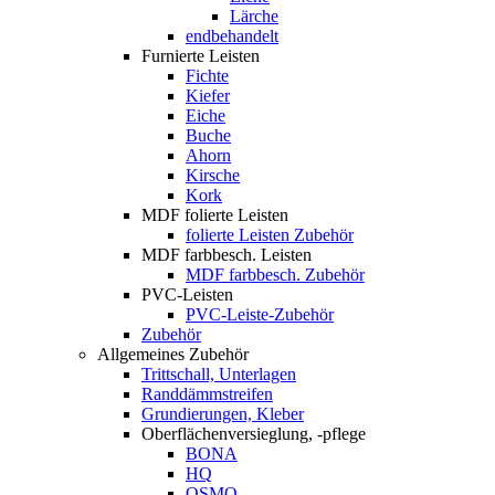
Lärche
endbehandelt
Furnierte Leisten
Fichte
Kiefer
Eiche
Buche
Ahorn
Kirsche
Kork
MDF folierte Leisten
folierte Leisten Zubehör
MDF farbbesch. Leisten
MDF farbbesch. Zubehör
PVC-Leisten
PVC-Leiste-Zubehör
Zubehör
Allgemeines Zubehör
Trittschall, Unterlagen
Randdämmstreifen
Grundierungen, Kleber
Oberflächenversieglung, -pflege
BONA
HQ
OSMO