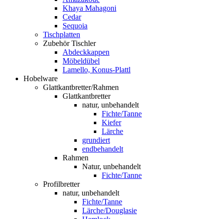
Khaya Mahagoni
Cedar
Sequoia
Tischplatten
Zubehör Tischler
Abdeckkappen
Möbeldübel
Lamello, Konus-Plattl
Hobelware
Glattkantbretter/Rahmen
Glattkantbretter
natur, unbehandelt
Fichte/Tanne
Kiefer
Lärche
grundiert
endbehandelt
Rahmen
Natur, unbehandelt
Fichte/Tanne
Profilbretter
natur, unbehandelt
Fichte/Tanne
Lärche/Douglasie