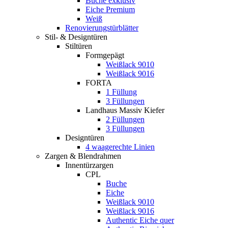
Buche exklusiv
Eiche Premium
Weiß
Renovierungstürblätter
Stil- & Designtüren
Stiltüren
Formgepägt
Weißlack 9010
Weißlack 9016
FORTA
1 Füllung
3 Füllungen
Landhaus Massiv Kiefer
2 Füllungen
3 Füllungen
Designtüren
4 waagerechte Linien
Zargen & Blendrahmen
Innentürzargen
CPL
Buche
Eiche
Weißlack 9010
Weißlack 9016
Authentic Eiche quer