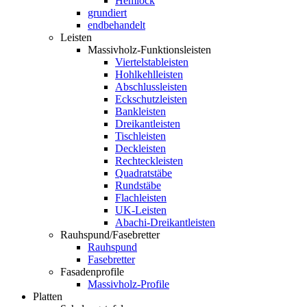
Hemlock
grundiert
endbehandelt
Leisten
Massivholz-Funktionsleisten
Viertelstableisten
Hohlkehlleisten
Abschlussleisten
Eckschutzleisten
Bankleisten
Dreikantleisten
Tischleisten
Deckleisten
Rechteckleisten
Quadratstäbe
Rundstäbe
Flachleisten
UK-Leisten
Abachi-Dreikantleisten
Rauhspund/Fasebretter
Rauhspund
Fasebretter
Fasadenprofile
Massivholz-Profile
Platten