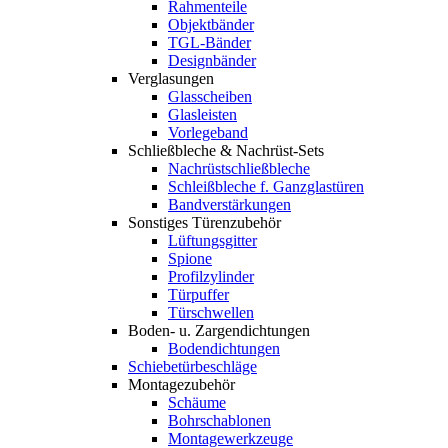
Rahmenteile
Objektbänder
TGL-Bänder
Designbänder
Verglasungen
Glasscheiben
Glasleisten
Vorlegeband
Schließbleche & Nachrüst-Sets
Nachrüstschließbleche
Schleißbleche f. Ganzglastüren
Bandverstärkungen
Sonstiges Türenzubehör
Lüftungsgitter
Spione
Profilzylinder
Türpuffer
Türschwellen
Boden- u. Zargendichtungen
Bodendichtungen
Schiebetürbeschläge
Montagezubehör
Schäume
Bohrschablonen
Montagewerkzeuge