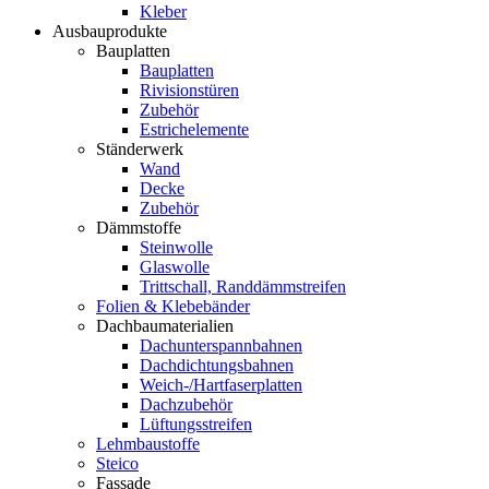
Kleber
Ausbauprodukte
Bauplatten
Bauplatten
Rivisionstüren
Zubehör
Estrichelemente
Ständerwerk
Wand
Decke
Zubehör
Dämmstoffe
Steinwolle
Glaswolle
Trittschall, Randdämmstreifen
Folien & Klebebänder
Dachbaumaterialien
Dachunterspannbahnen
Dachdichtungsbahnen
Weich-/Hartfaserplatten
Dachzubehör
Lüftungsstreifen
Lehmbaustoffe
Steico
Fassade