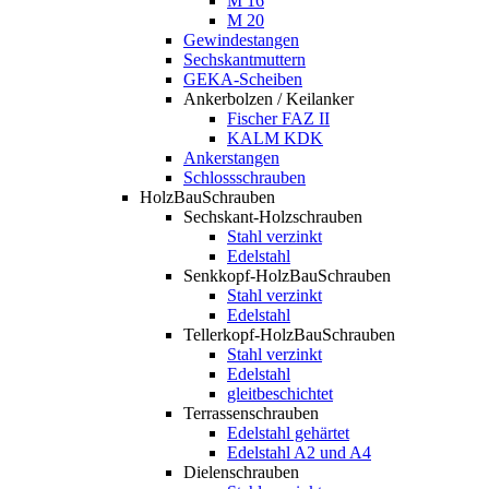
M 16
M 20
Gewindestangen
Sechskantmuttern
GEKA-Scheiben
Ankerbolzen / Keilanker
Fischer FAZ II
KALM KDK
Ankerstangen
Schlossschrauben
HolzBauSchrauben
Sechskant-Holzschrauben
Stahl verzinkt
Edelstahl
Senkkopf-HolzBauSchrauben
Stahl verzinkt
Edelstahl
Tellerkopf-HolzBauSchrauben
Stahl verzinkt
Edelstahl
gleitbeschichtet
Terrassenschrauben
Edelstahl gehärtet
Edelstahl A2 und A4
Dielenschrauben