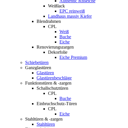
Authentic Risseiche
Weißlack
EPC reinweiß
Landhaus massiv Kiefer
Blendrahmen
CPL
Weiß
Buche
Eiche
Renovierungszargen
Dekorfolie
Eiche Premium
Schiebetüren
Ganzglastüren
Glastüren
Glastürenbeschläge
Funktionstüren & -zargen
Schallschutztüren
CPL
Buche
Einbruchschutz-Türen
CPL
Eiche
Stahltüren & -zargen
Stahltüren