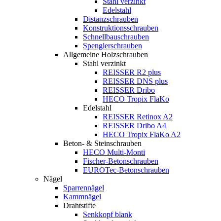
Stahl verzinkt
Edelstahl
Distanzschrauben
Konstruktionsschrauben
Schnellbauschrauben
Spenglerschrauben
Allgemeine Holzschrauben
Stahl verzinkt
REISSER R2 plus
REISSER DNS plus
REISSER Dribo
HECO Tropix FlaKo
Edelstahl
REISSER Retinox A2
REISSER Dribo A4
HECO Tropix FlaKo A2
Beton- & Steinschrauben
HECO Multi-Monti
Fischer-Betonschrauben
EUROTec-Betonschrauben
Nägel
Sparrennägel
Kammnägel
Drahtstifte
Senkkopf blank