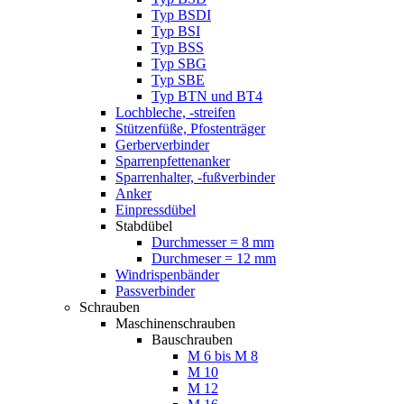
Typ BSDI
Typ BSI
Typ BSS
Typ SBG
Typ SBE
Typ BTN und BT4
Lochbleche, -streifen
Stützenfüße, Pfostenträger
Gerberverbinder
Sparrenpfettenanker
Sparrenhalter, -fußverbinder
Anker
Einpressdübel
Stabdübel
Durchmesser = 8 mm
Durchmeser = 12 mm
Windrispenbänder
Passverbinder
Schrauben
Maschinenschrauben
Bauschrauben
M 6 bis M 8
M 10
M 12