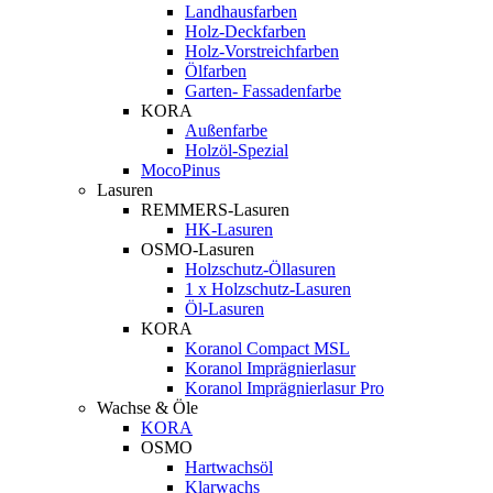
Landhausfarben
Holz-Deckfarben
Holz-Vorstreichfarben
Ölfarben
Garten- Fassadenfarbe
KORA
Außenfarbe
Holzöl-Spezial
MocoPinus
Lasuren
REMMERS-Lasuren
HK-Lasuren
OSMO-Lasuren
Holzschutz-Öllasuren
1 x Holzschutz-Lasuren
Öl-Lasuren
KORA
Koranol Compact MSL
Koranol Imprägnierlasur
Koranol Imprägnierlasur Pro
Wachse & Öle
KORA
OSMO
Hartwachsöl
Klarwachs