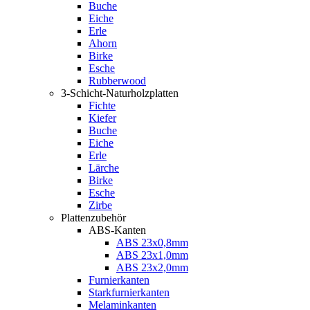
Buche
Eiche
Erle
Ahorn
Birke
Esche
Rubberwood
3-Schicht-Naturholzplatten
Fichte
Kiefer
Buche
Eiche
Erle
Lärche
Birke
Esche
Zirbe
Plattenzubehör
ABS-Kanten
ABS 23x0,8mm
ABS 23x1,0mm
ABS 23x2,0mm
Furnierkanten
Starkfurnierkanten
Melaminkanten