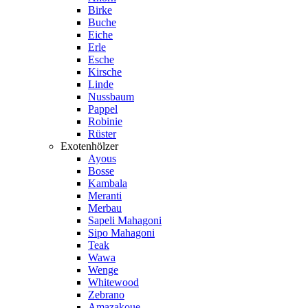
Birke
Buche
Eiche
Erle
Esche
Kirsche
Linde
Nussbaum
Pappel
Robinie
Rüster
Exotenhölzer
Ayous
Bosse
Kambala
Meranti
Merbau
Sapeli Mahagoni
Sipo Mahagoni
Teak
Wawa
Wenge
Whitewood
Zebrano
Amazakoue