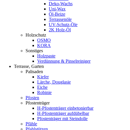
Deko-Wachs
Uni-Wax
Öl-Beize
Terrassenöle
UV-Schutz-Öle
2K Holz-Öl
Holzschutz
OSMO
KORA
Sonstiges
Holzpaste
Verdünnung & Pinselreiniger
Terrasse, Garten
Palisaden
Kiefer
Lärche, Douglasie
Eiche
Robinie
Pfosten
Pfostenträger
H-Pfostenträger einbetonierbar
H-Pfostenträger aufdübelbar
Pfostenträger mit Steindolle
Pfähle
Pfahlstützen