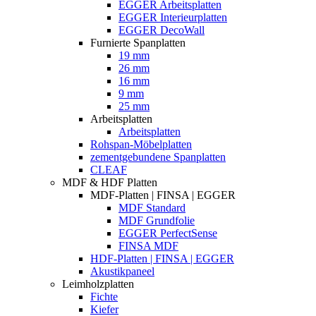
EGGER Arbeitsplatten
EGGER Interieurplatten
EGGER DecoWall
Furnierte Spanplatten
19 mm
26 mm
16 mm
9 mm
25 mm
Arbeitsplatten
Arbeitsplatten
Rohspan-Möbelplatten
zementgebundene Spanplatten
CLEAF
MDF & HDF Platten
MDF-Platten | FINSA | EGGER
MDF Standard
MDF Grundfolie
EGGER PerfectSense
FINSA MDF
HDF-Platten | FINSA | EGGER
Akustikpaneel
Leimholzplatten
Fichte
Kiefer