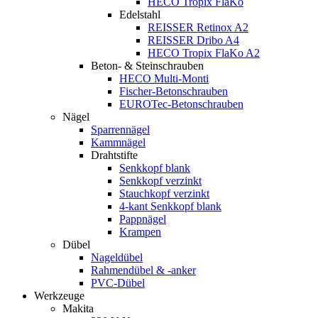
HECO Tropix FlaKo
Edelstahl
REISSER Retinox A2
REISSER Dribo A4
HECO Tropix FlaKo A2
Beton- & Steinschrauben
HECO Multi-Monti
Fischer-Betonschrauben
EUROTec-Betonschrauben
Nägel
Sparrennägel
Kammnägel
Drahtstifte
Senkkopf blank
Senkkopf verzinkt
Stauchkopf verzinkt
4-kant Senkkopf blank
Pappnägel
Krampen
Dübel
Nageldübel
Rahmendübel & -anker
PVC-Dübel
Werkzeuge
Makita