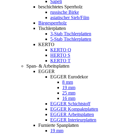
Sapeli
beschichtetes Sperrholz
russische Birke
asiatischer Sieb/Film
Biegesperrholz
Tischlerplatten
3-Stab Tischlerplatten
5-Stab Tischlerplatten
KERTO
KERTO Q
HERTO S
KERTO T
Span- & Arbeitsplatten
EGGER
EGGER Eurodekor
8 mm
19 mm
25 mm
16 mm
EGGER Schichtstoff
EGGER Kompaktplatten
EGGER Arbeitsplatten
EGGER Interieurplatten
Furnierte Spanplatten
19 mm