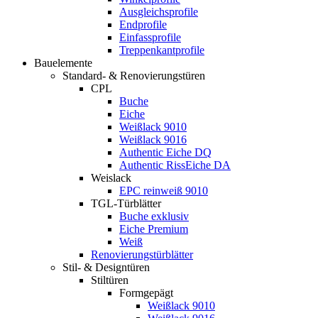
Ausgleichsprofile
Endprofile
Einfassprofile
Treppenkantprofile
Bauelemente
Standard- & Renovierungstüren
CPL
Buche
Eiche
Weißlack 9010
Weißlack 9016
Authentic Eiche DQ
Authentic RissEiche DA
Weislack
EPC reinweiß 9010
TGL-Türblätter
Buche exklusiv
Eiche Premium
Weiß
Renovierungstürblätter
Stil- & Designtüren
Stiltüren
Formgepägt
Weißlack 9010