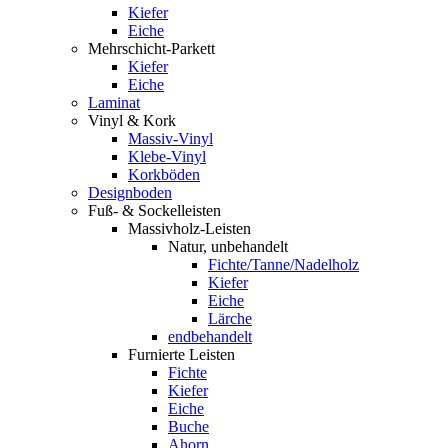
Kiefer
Eiche
Mehrschicht-Parkett
Kiefer
Eiche
Laminat
Vinyl & Kork
Massiv-Vinyl
Klebe-Vinyl
Korkböden
Designboden
Fuß- & Sockelleisten
Massivholz-Leisten
Natur, unbehandelt
Fichte/Tanne/Nadelholz
Kiefer
Eiche
Lärche
endbehandelt
Furnierte Leisten
Fichte
Kiefer
Eiche
Buche
Ahorn