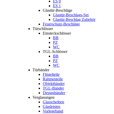
ES 0
ES 1
Glastür-Beschläge
Glastür-Beschlags-Set
Glastür-Beschlag Zubehör
Feuerschutz-Beschläge
Türschlösser
Einsteckschlösser
BB
PZ
WC
TGL-Schlösser
BB
PZ
WC
Türbänder
Flügelteile
Rahmenteile
Objektbänder
TGL-Bänder
Designbänder
Verglasungen
Glasscheiben
Glasleisten
Vorlegeband