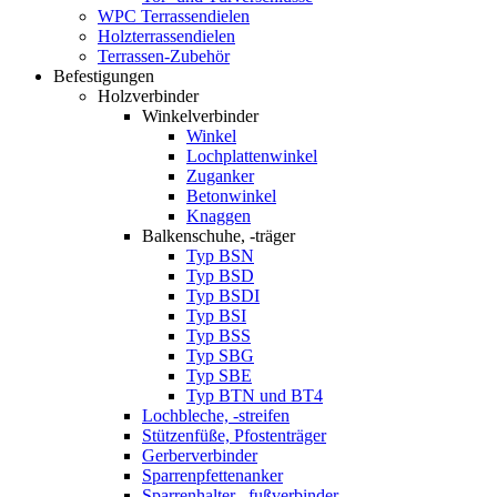
WPC Terrassendielen
Holzterrassendielen
Terrassen-Zubehör
Befestigungen
Holzverbinder
Winkelverbinder
Winkel
Lochplattenwinkel
Zuganker
Betonwinkel
Knaggen
Balkenschuhe, -träger
Typ BSN
Typ BSD
Typ BSDI
Typ BSI
Typ BSS
Typ SBG
Typ SBE
Typ BTN und BT4
Lochbleche, -streifen
Stützenfüße, Pfostenträger
Gerberverbinder
Sparrenpfettenanker
Sparrenhalter, -fußverbinder