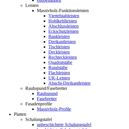
endbehandelt
Leisten
Massivholz-Funktionsleisten
Viertelstableisten
Hohlkehlleisten
Abschlussleisten
Eckschutzleisten
Bankleisten
Dreikantleisten
Tischleisten
Deckleisten
Rechteckleisten
Quadratstäbe
Rundstäbe
Flachleisten
UK-Leisten
Abachi-Dreikantleisten
Rauhspund/Fasebretter
Rauhspund
Fasebretter
Fasadenprofile
Massivholz-Profile
Platten
Schalungstafel
unbeschichtete Schalungstafel