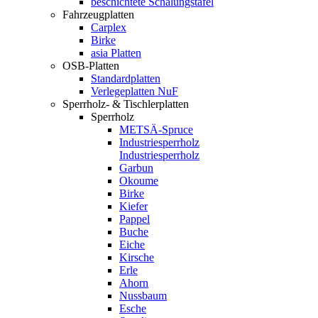
beschichtete Schalungstafel
Fahrzeugplatten
Carplex
Birke
asia Platten
OSB-Platten
Standardplatten
Verlegeplatten NuF
Sperrholz- & Tischlerplatten
Sperrholz
METSÄ-Spruce
Industriesperrholz
Industriesperrholz
Garbun
Okoume
Birke
Kiefer
Pappel
Buche
Eiche
Kirsche
Erle
Ahorn
Nussbaum
Esche