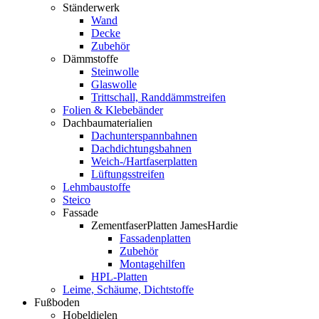
Ständerwerk
Wand
Decke
Zubehör
Dämmstoffe
Steinwolle
Glaswolle
Trittschall, Randdämmstreifen
Folien & Klebebänder
Dachbaumaterialien
Dachunterspannbahnen
Dachdichtungsbahnen
Weich-/Hartfaserplatten
Lüftungsstreifen
Lehmbaustoffe
Steico
Fassade
ZementfaserPlatten JamesHardie
Fassadenplatten
Zubehör
Montagehilfen
HPL-Platten
Leime, Schäume, Dichtstoffe
Fußboden
Hobeldielen