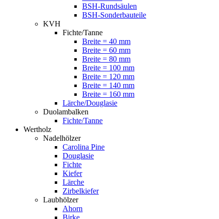
BSH-Rundsäulen
BSH-Sonderbauteile
KVH
Fichte/Tanne
Breite = 40 mm
Breite = 60 mm
Breite = 80 mm
Breite = 100 mm
Breite = 120 mm
Breite = 140 mm
Breite = 160 mm
Lärche/Douglasie
Duolambalken
Fichte/Tanne
Wertholz
Nadelhölzer
Carolina Pine
Douglasie
Fichte
Kiefer
Lärche
Zirbelkiefer
Laubhölzer
Ahorn
Birke