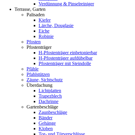
Verdünnung & Pinselreiniger
Terrasse, Garten
Palisaden
Kiefer
Lärche, Douglasie
Eiche
Robinie
Pfosten
Pfostenträger
H-Pfostenträger einbetonierbar
H-Pfostenträger aufdübelbar
Pfostenträger mit Steindolle
Pfähle
Pfahlstützen
Zäune, Sichtschutz
Überdachung
Lichtplatten
Trapezblech
Dachrinne
Gartenbeschläge
Zaunbeschläge
Bänder
Gehänge
Kloben
Tor- und Türverschlüsse