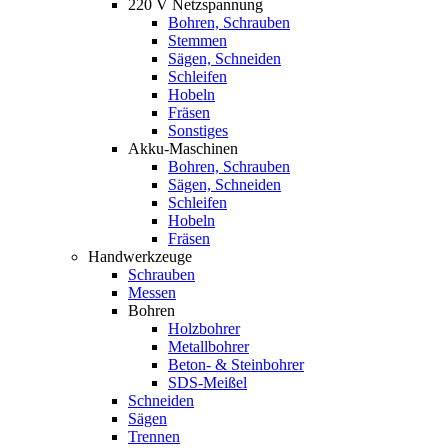
220 V Netzspannung
Bohren, Schrauben
Stemmen
Sägen, Schneiden
Schleifen
Hobeln
Fräsen
Sonstiges
Akku-Maschinen
Bohren, Schrauben
Sägen, Schneiden
Schleifen
Hobeln
Fräsen
Handwerkzeuge
Schrauben
Messen
Bohren
Holzbohrer
Metallbohrer
Beton- & Steinbohrer
SDS-Meißel
Schneiden
Sägen
Trennen