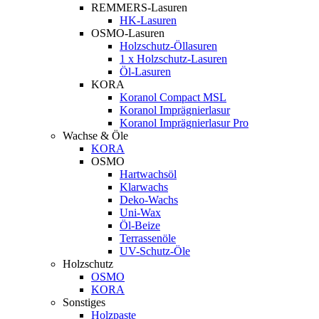
REMMERS-Lasuren
HK-Lasuren
OSMO-Lasuren
Holzschutz-Öllasuren
1 x Holzschutz-Lasuren
Öl-Lasuren
KORA
Koranol Compact MSL
Koranol Imprägnierlasur
Koranol Imprägnierlasur Pro
Wachse & Öle
KORA
OSMO
Hartwachsöl
Klarwachs
Deko-Wachs
Uni-Wax
Öl-Beize
Terrassenöle
UV-Schutz-Öle
Holzschutz
OSMO
KORA
Sonstiges
Holzpaste