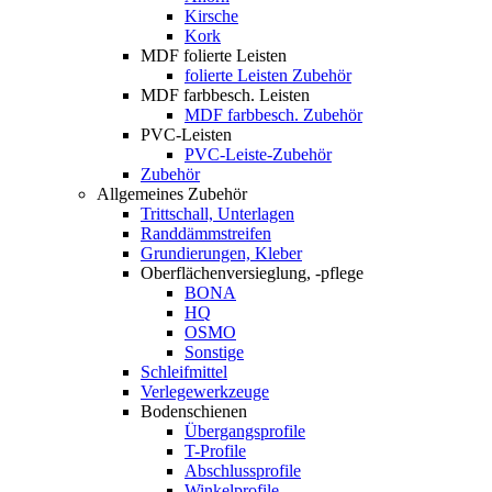
Kirsche
Kork
MDF folierte Leisten
folierte Leisten Zubehör
MDF farbbesch. Leisten
MDF farbbesch. Zubehör
PVC-Leisten
PVC-Leiste-Zubehör
Zubehör
Allgemeines Zubehör
Trittschall, Unterlagen
Randdämmstreifen
Grundierungen, Kleber
Oberflächenversieglung, -pflege
BONA
HQ
OSMO
Sonstige
Schleifmittel
Verlegewerkzeuge
Bodenschienen
Übergangsprofile
T-Profile
Abschlussprofile
Winkelprofile