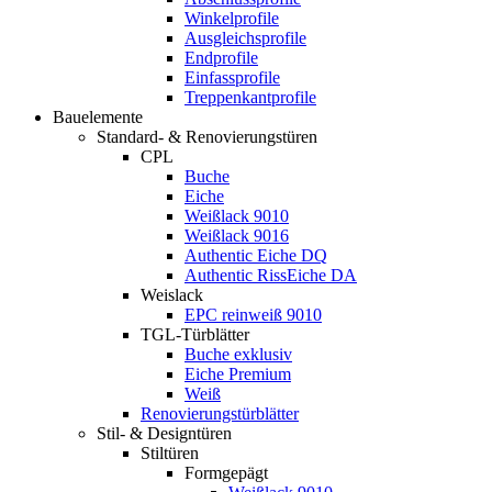
Winkelprofile
Ausgleichsprofile
Endprofile
Einfassprofile
Treppenkantprofile
Bauelemente
Standard- & Renovierungstüren
CPL
Buche
Eiche
Weißlack 9010
Weißlack 9016
Authentic Eiche DQ
Authentic RissEiche DA
Weislack
EPC reinweiß 9010
TGL-Türblätter
Buche exklusiv
Eiche Premium
Weiß
Renovierungstürblätter
Stil- & Designtüren
Stiltüren
Formgepägt