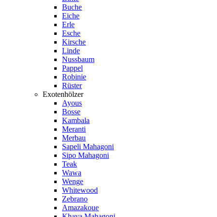
Buche
Eiche
Erle
Esche
Kirsche
Linde
Nussbaum
Pappel
Robinie
Rüster
Exotenhölzer
Ayous
Bosse
Kambala
Meranti
Merbau
Sapeli Mahagoni
Sipo Mahagoni
Teak
Wawa
Wenge
Whitewood
Zebrano
Amazakoue
Khaya Mahagoni