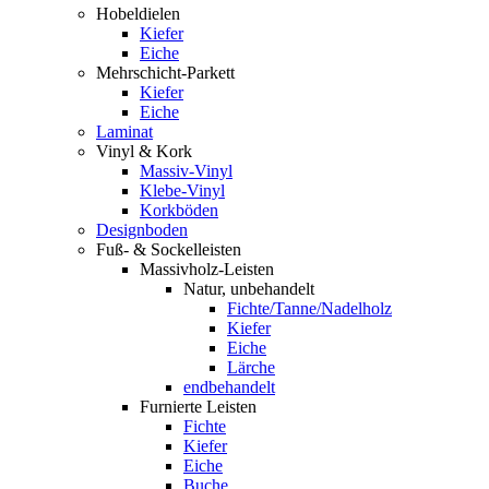
Hobeldielen
Kiefer
Eiche
Mehrschicht-Parkett
Kiefer
Eiche
Laminat
Vinyl & Kork
Massiv-Vinyl
Klebe-Vinyl
Korkböden
Designboden
Fuß- & Sockelleisten
Massivholz-Leisten
Natur, unbehandelt
Fichte/Tanne/Nadelholz
Kiefer
Eiche
Lärche
endbehandelt
Furnierte Leisten
Fichte
Kiefer
Eiche
Buche