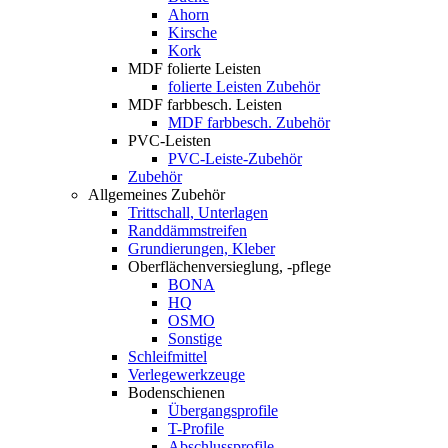
Ahorn
Kirsche
Kork
MDF folierte Leisten
folierte Leisten Zubehör
MDF farbbesch. Leisten
MDF farbbesch. Zubehör
PVC-Leisten
PVC-Leiste-Zubehör
Zubehör
Allgemeines Zubehör
Trittschall, Unterlagen
Randdämmstreifen
Grundierungen, Kleber
Oberflächenversieglung, -pflege
BONA
HQ
OSMO
Sonstige
Schleifmittel
Verlegewerkzeuge
Bodenschienen
Übergangsprofile
T-Profile
Abschlussprofile