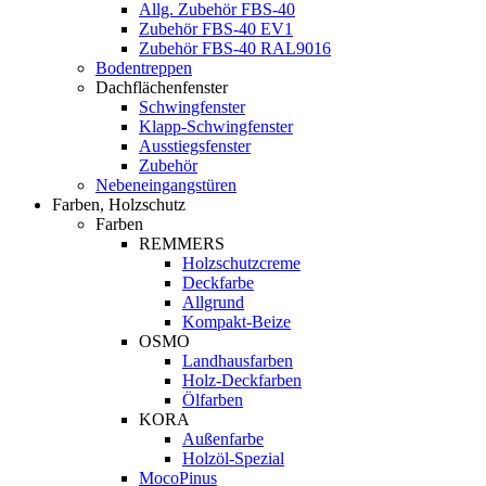
Allg. Zubehör FBS-40
Zubehör FBS-40 EV1
Zubehör FBS-40 RAL9016
Bodentreppen
Dachflächenfenster
Schwingfenster
Klapp-Schwingfenster
Ausstiegsfenster
Zubehör
Nebeneingangstüren
Farben, Holzschutz
Farben
REMMERS
Holzschutzcreme
Deckfarbe
Allgrund
Kompakt-Beize
OSMO
Landhausfarben
Holz-Deckfarben
Ölfarben
KORA
Außenfarbe
Holzöl-Spezial
MocoPinus