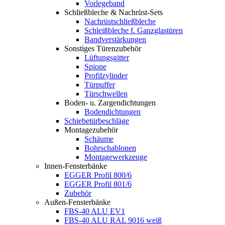
Vorlegeband
Schließbleche & Nachrüst-Sets
Nachrüstschließbleche
Schleißbleche f. Ganzglastüren
Bandverstärkungen
Sonstiges Türenzubehör
Lüftungsgitter
Spione
Profilzylinder
Türpuffer
Türschwellen
Boden- u. Zargendichtungen
Bodendichtungen
Schiebetürbeschläge
Montagezubehör
Schäume
Bohrschablonen
Montagewerkzeuge
Innen-Fensterbänke
EGGER Profil 800/6
EGGER Profil 801/6
Zubehör
Außen-Fensterbänke
FBS-40 ALU EV1
FBS-40 ALU RAL 9016 weiß