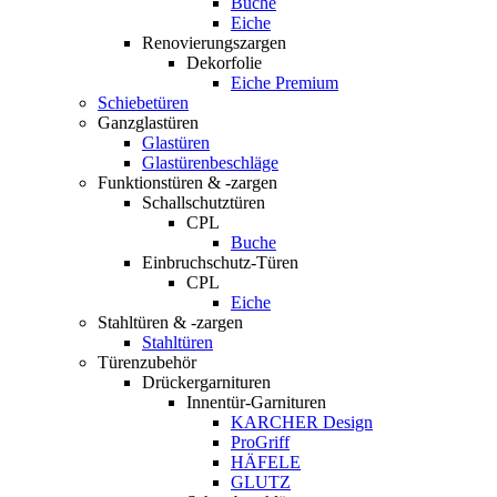
Buche
Eiche
Renovierungszargen
Dekorfolie
Eiche Premium
Schiebetüren
Ganzglastüren
Glastüren
Glastürenbeschläge
Funktionstüren & -zargen
Schallschutztüren
CPL
Buche
Einbruchschutz-Türen
CPL
Eiche
Stahltüren & -zargen
Stahltüren
Türenzubehör
Drückergarnituren
Innentür-Garnituren
KARCHER Design
ProGriff
HÄFELE
GLUTZ