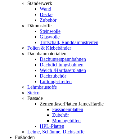
Ständerwerk
Wand
Decke
Zubehör
Dämmstoffe
Steinwolle
Glaswolle
Trittschall, Randdämmstreifen
Folien & Klebebänder
Dachbaumaterialien
Dachunterspannbahnen
Dachdichtungsbahnen
Weich-/Hartfaserplatten
Dachzubehör
Lüftungsstreifen
Lehmbaustoffe
Steico
Fassade
ZementfaserPlatten JamesHardie
Fassadenplatten
Zubehör
Montagehilfen
HPL-Platten
Leime, Schäume, Dichtstoffe
Fußboden