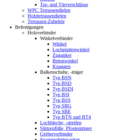
Tor- und Türverschlüsse
WPC Terrassendielen
Holzterrassendielen
Terrassen-Zubehör
Befestigungen
Holzverbinder
Winkelverbinder
Winkel
Lochplattenwinkel
Zuganker
Betonwinkel
Knaggen
Balkenschuhe, -träger
Typ BSN
Typ BSD
Typ BSDI
Typ BSI
Typ BSS
Typ SBG
Typ SBE
Typ BTN und BT4
Lochbleche, -streifen
Stützenfüße, Pfostenträger
Gerberverbinder
Sparrenpfettenanker