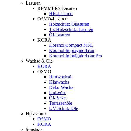
Lasuren
REMMERS-Lasuren
HK-Lasuren
OSMO-Lasuren
Holzschutz-Öllasuren
1 x Holzschutz-Lasuren
Öl-Lasuren
KORA
Koranol Compact MSL
Koranol Imprägnierlasur
Koranol Imprägnierlasur Pro
Wachse & Öle
KORA
OSMO
Hartwachsöl
Klarwachs
Deko-Wachs
Uni-Wax
Öl-Beize
Terrassenöle
UV-Schutz-Öle
Holzschutz
OSMO
KORA
Sonstiges