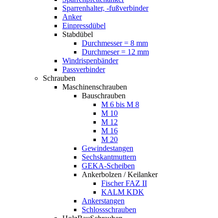
Sparrenhalter, -fußverbinder
Anker
Einpressdübel
Stabdübel
Durchmesser = 8 mm
Durchmeser = 12 mm
Windrispenbänder
Passverbinder
Schrauben
Maschinenschrauben
Bauschrauben
M 6 bis M 8
M 10
M 12
M 16
M 20
Gewindestangen
Sechskantmuttern
GEKA-Scheiben
Ankerbolzen / Keilanker
Fischer FAZ II
KALM KDK
Ankerstangen
Schlossschrauben