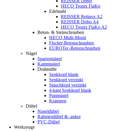
REISSER Dribo
HECO Tropix FlaKo
Edelstahl
REISSER Retinox A2
REISSER Dribo A4
HECO Tropix FlaKo A2
Beton- & Steinschrauben
HECO Multi-Monti
Fischer-Betonschrauben
EUROTec-Betonschrauben
Nägel
Sparrennägel
Kammnägel
Drahtstifte
Senkkopf blank
Senkkopf verzinkt
Stauchkopf verzinkt
4-kant Senkkopf blank
Pappnägel
Krampen
Dübel
Nageldübel
Rahmendübel & -anker
PVC-Dübel
Werkzeuge