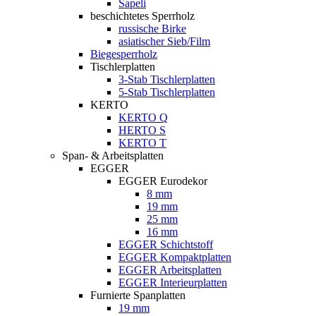
Sapeli
beschichtetes Sperrholz
russische Birke
asiatischer Sieb/Film
Biegesperrholz
Tischlerplatten
3-Stab Tischlerplatten
5-Stab Tischlerplatten
KERTO
KERTO Q
HERTO S
KERTO T
Span- & Arbeitsplatten
EGGER
EGGER Eurodekor
8 mm
19 mm
25 mm
16 mm
EGGER Schichtstoff
EGGER Kompaktplatten
EGGER Arbeitsplatten
EGGER Interieurplatten
Furnierte Spanplatten
19 mm