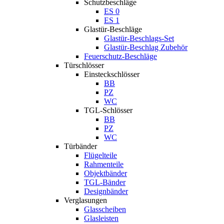
Schutzbeschläge
ES 0
ES 1
Glastür-Beschläge
Glastür-Beschlags-Set
Glastür-Beschlag Zubehör
Feuerschutz-Beschläge
Türschlösser
Einsteckschlösser
BB
PZ
WC
TGL-Schlösser
BB
PZ
WC
Türbänder
Flügelteile
Rahmenteile
Objektbänder
TGL-Bänder
Designbänder
Verglasungen
Glasscheiben
Glasleisten