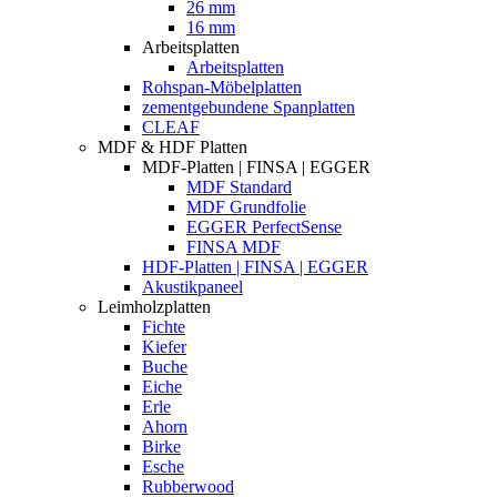
26 mm
16 mm
Arbeitsplatten
Arbeitsplatten
Rohspan-Möbelplatten
zementgebundene Spanplatten
CLEAF
MDF & HDF Platten
MDF-Platten | FINSA | EGGER
MDF Standard
MDF Grundfolie
EGGER PerfectSense
FINSA MDF
HDF-Platten | FINSA | EGGER
Akustikpaneel
Leimholzplatten
Fichte
Kiefer
Buche
Eiche
Erle
Ahorn
Birke
Esche
Rubberwood