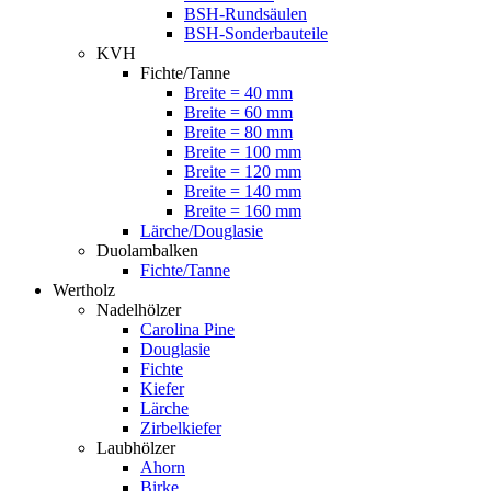
BSH-Rundsäulen
BSH-Sonderbauteile
KVH
Fichte/Tanne
Breite = 40 mm
Breite = 60 mm
Breite = 80 mm
Breite = 100 mm
Breite = 120 mm
Breite = 140 mm
Breite = 160 mm
Lärche/Douglasie
Duolambalken
Fichte/Tanne
Wertholz
Nadelhölzer
Carolina Pine
Douglasie
Fichte
Kiefer
Lärche
Zirbelkiefer
Laubhölzer
Ahorn
Birke