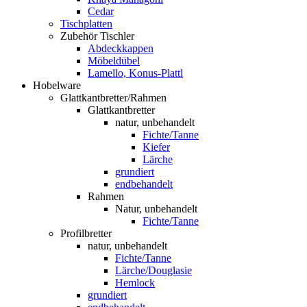
Cedar
Tischplatten
Zubehör Tischler
Abdeckkappen
Möbeldübel
Lamello, Konus-Plattl
Hobelware
Glattkantbretter/Rahmen
Glattkantbretter
natur, unbehandelt
Fichte/Tanne
Kiefer
Lärche
grundiert
endbehandelt
Rahmen
Natur, unbehandelt
Fichte/Tanne
Profilbretter
natur, unbehandelt
Fichte/Tanne
Lärche/Douglasie
Hemlock
grundiert