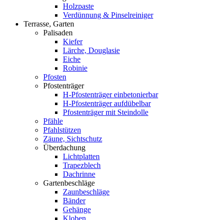
Holzpaste
Verdünnung & Pinselreiniger
Terrasse, Garten
Palisaden
Kiefer
Lärche, Douglasie
Eiche
Robinie
Pfosten
Pfostenträger
H-Pfostenträger einbetonierbar
H-Pfostenträger aufdübelbar
Pfostenträger mit Steindolle
Pfähle
Pfahlstützen
Zäune, Sichtschutz
Überdachung
Lichtplatten
Trapezblech
Dachrinne
Gartenbeschläge
Zaunbeschläge
Bänder
Gehänge
Kloben