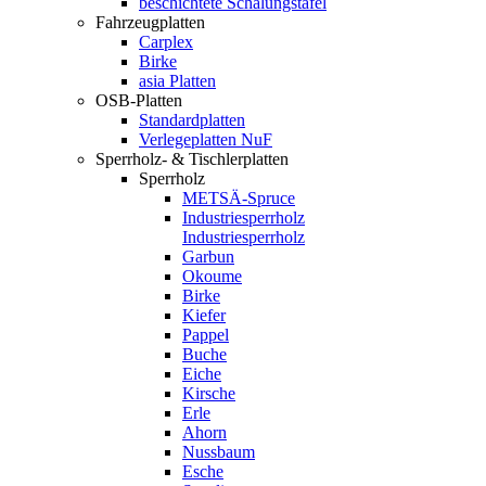
beschichtete Schalungstafel
Fahrzeugplatten
Carplex
Birke
asia Platten
OSB-Platten
Standardplatten
Verlegeplatten NuF
Sperrholz- & Tischlerplatten
Sperrholz
METSÄ-Spruce
Industriesperrholz
Industriesperrholz
Garbun
Okoume
Birke
Kiefer
Pappel
Buche
Eiche
Kirsche
Erle
Ahorn
Nussbaum
Esche