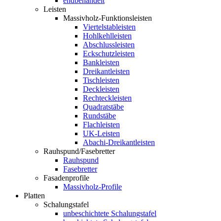
endbehandelt
Leisten
Massivholz-Funktionsleisten
Viertelstableisten
Hohlkehlleisten
Abschlussleisten
Eckschutzleisten
Bankleisten
Dreikantleisten
Tischleisten
Deckleisten
Rechteckleisten
Quadratstäbe
Rundstäbe
Flachleisten
UK-Leisten
Abachi-Dreikantleisten
Rauhspund/Fasebretter
Rauhspund
Fasebretter
Fasadenprofile
Massivholz-Profile
Platten
Schalungstafel
unbeschichtete Schalungstafel