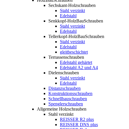
HolzBauSchrauben
Sechskant-Holzschrauben
Stahl verzinkt
Edelstahl
Senkkopf-HolzBauSchrauben
Stahl verzinkt
Edelstahl
Tellerkopf-HolzBauSchrauben
Stahl verzinkt
Edelstahl
gleitbeschichtet
Terrassenschrauben
Edelstahl gehärtet
Edelstahl A2 und A4
Dielenschrauben
Stahl verzinkt
Edelstahl
Distanzschrauben
Konstruktionsschrauben
Schnellbauschrauben
Spenglerschrauben
Allgemeine Holzschrauben
Stahl verzinkt
REISSER R2 plus
REISSER DNS plus