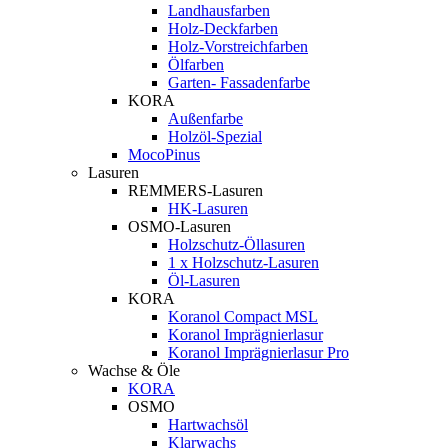
Landhausfarben
Holz-Deckfarben
Holz-Vorstreichfarben
Ölfarben
Garten- Fassadenfarbe
KORA
Außenfarbe
Holzöl-Spezial
MocoPinus
Lasuren
REMMERS-Lasuren
HK-Lasuren
OSMO-Lasuren
Holzschutz-Öllasuren
1 x Holzschutz-Lasuren
Öl-Lasuren
KORA
Koranol Compact MSL
Koranol Imprägnierlasur
Koranol Imprägnierlasur Pro
Wachse & Öle
KORA
OSMO
Hartwachsöl
Klarwachs