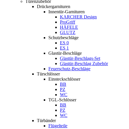
Türenzubehör
Drückergarnituren
Innentür-Garnituren
KARCHER Design
ProGriff
HÄFELE
GLUTZ
Schutzbeschläge
ES 0
ES 1
Glastür-Beschläge
Glastür-Beschlags-Set
Glastür-Beschlag Zubehör
Feuerschutz-Beschläge
Türschlösser
Einsteckschlösser
BB
PZ
WC
TGL-Schlösser
BB
PZ
WC
Türbänder
Flügelteile