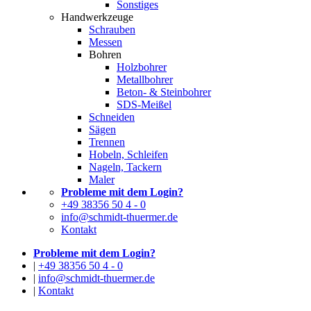
Sonstiges
Handwerkzeuge
Schrauben
Messen
Bohren
Holzbohrer
Metallbohrer
Beton- & Steinbohrer
SDS-Meißel
Schneiden
Sägen
Trennen
Hobeln, Schleifen
Nageln, Tackern
Maler
Probleme mit dem Login?
+49 38356 50 4 - 0
info@schmidt-thuermer.de
Kontakt
Probleme mit dem Login?
|
+49 38356 50 4 - 0
|
info@schmidt-thuermer.de
|
Kontakt