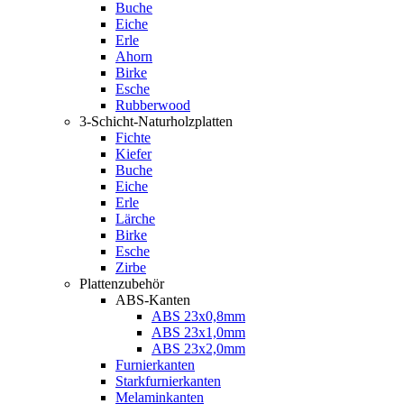
Buche
Eiche
Erle
Ahorn
Birke
Esche
Rubberwood
3-Schicht-Naturholzplatten
Fichte
Kiefer
Buche
Eiche
Erle
Lärche
Birke
Esche
Zirbe
Plattenzubehör
ABS-Kanten
ABS 23x0,8mm
ABS 23x1,0mm
ABS 23x2,0mm
Furnierkanten
Starkfurnierkanten
Melaminkanten