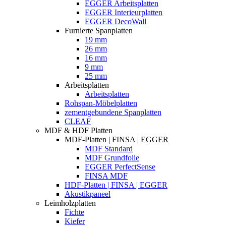
EGGER Arbeitsplatten
EGGER Interieurplatten
EGGER DecoWall
Furnierte Spanplatten
19 mm
26 mm
16 mm
9 mm
25 mm
Arbeitsplatten
Arbeitsplatten
Rohspan-Möbelplatten
zementgebundene Spanplatten
CLEAF
MDF & HDF Platten
MDF-Platten | FINSA | EGGER
MDF Standard
MDF Grundfolie
EGGER PerfectSense
FINSA MDF
HDF-Platten | FINSA | EGGER
Akustikpaneel
Leimholzplatten
Fichte
Kiefer