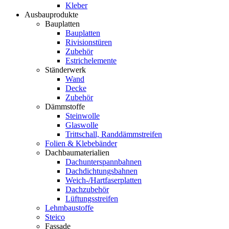
Kleber
Ausbauprodukte
Bauplatten
Bauplatten
Rivisionstüren
Zubehör
Estrichelemente
Ständerwerk
Wand
Decke
Zubehör
Dämmstoffe
Steinwolle
Glaswolle
Trittschall, Randdämmstreifen
Folien & Klebebänder
Dachbaumaterialien
Dachunterspannbahnen
Dachdichtungsbahnen
Weich-/Hartfaserplatten
Dachzubehör
Lüftungsstreifen
Lehmbaustoffe
Steico
Fassade