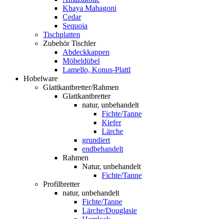
Khaya Mahagoni
Cedar
Sequoia
Tischplatten
Zubehör Tischler
Abdeckkappen
Möbeldübel
Lamello, Konus-Plattl
Hobelware
Glattkantbretter/Rahmen
Glattkantbretter
natur, unbehandelt
Fichte/Tanne
Kiefer
Lärche
grundiert
endbehandelt
Rahmen
Natur, unbehandelt
Fichte/Tanne
Profilbretter
natur, unbehandelt
Fichte/Tanne
Lärche/Douglasie