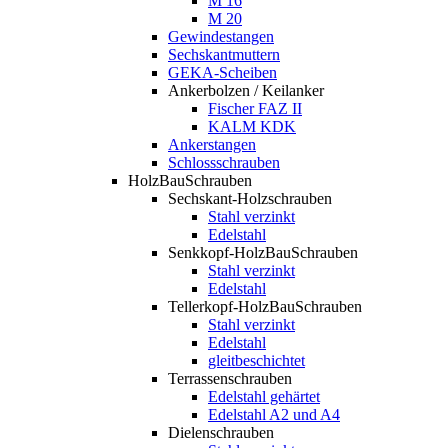
M 16
M 20
Gewindestangen
Sechskantmuttern
GEKA-Scheiben
Ankerbolzen / Keilanker
Fischer FAZ II
KALM KDK
Ankerstangen
Schlossschrauben
HolzBauSchrauben
Sechskant-Holzschrauben
Stahl verzinkt
Edelstahl
Senkkopf-HolzBauSchrauben
Stahl verzinkt
Edelstahl
Tellerkopf-HolzBauSchrauben
Stahl verzinkt
Edelstahl
gleitbeschichtet
Terrassenschrauben
Edelstahl gehärtet
Edelstahl A2 und A4
Dielenschrauben