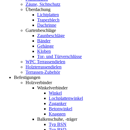
Zäune, Sichtschutz
Überdachung
Lichtplatten
Trapezblech
Dachrinne
Gartenbeschläge
Zaunbeschläge
Bänder
Gehänge
Kloben
Tor- und Türverschlüsse
WPC Terrassendielen
Holzterrassendielen
Terrassen-Zubehör
Befestigungen
Holzverbinder
Winkelverbinder
Winkel
Lochplattenwinkel
Zuganker
Betonwinkel
Knaggen
Balkenschuhe, -träger
Typ BSN
Typ BSD