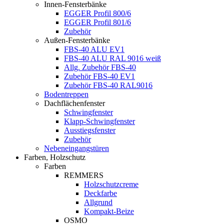
Innen-Fensterbänke
EGGER Profil 800/6
EGGER Profil 801/6
Zubehör
Außen-Fensterbänke
FBS-40 ALU EV1
FBS-40 ALU RAL 9016 weiß
Allg. Zubehör FBS-40
Zubehör FBS-40 EV1
Zubehör FBS-40 RAL9016
Bodentreppen
Dachflächenfenster
Schwingfenster
Klapp-Schwingfenster
Ausstiegsfenster
Zubehör
Nebeneingangstüren
Farben, Holzschutz
Farben
REMMERS
Holzschutzcreme
Deckfarbe
Allgrund
Kompakt-Beize
OSMO