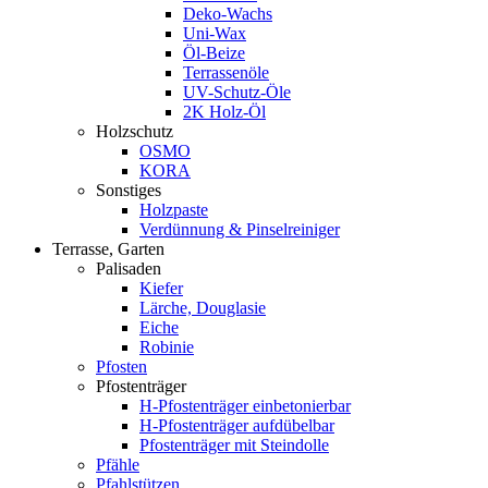
Deko-Wachs
Uni-Wax
Öl-Beize
Terrassenöle
UV-Schutz-Öle
2K Holz-Öl
Holzschutz
OSMO
KORA
Sonstiges
Holzpaste
Verdünnung & Pinselreiniger
Terrasse, Garten
Palisaden
Kiefer
Lärche, Douglasie
Eiche
Robinie
Pfosten
Pfostenträger
H-Pfostenträger einbetonierbar
H-Pfostenträger aufdübelbar
Pfostenträger mit Steindolle
Pfähle
Pfahlstützen