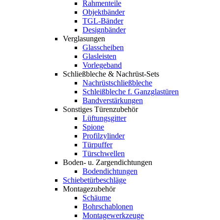
Rahmenteile
Objektbänder
TGL-Bänder
Designbänder
Verglasungen
Glasscheiben
Glasleisten
Vorlegeband
Schließbleche & Nachrüst-Sets
Nachrüstschließbleche
Schleißbleche f. Ganzglastüren
Bandverstärkungen
Sonstiges Türenzubehör
Lüftungsgitter
Spione
Profilzylinder
Türpuffer
Türschwellen
Boden- u. Zargendichtungen
Bodendichtungen
Schiebetürbeschläge
Montagezubehör
Schäume
Bohrschablonen
Montagewerkzeuge