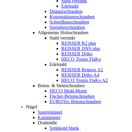
Stahl verzinkt
Edelstahl
Distanzschrauben
Konstruktionsschrauben
Schnellbauschrauben
Spenglerschrauben
Allgemeine Holzschrauben
Stahl verzinkt
REISSER R2 plus
REISSER DNS plus
REISSER Dribo
HECO Tropix FlaKo
Edelstahl
REISSER Retinox A2
REISSER Dribo A4
HECO Tropix FlaKo A2
Beton- & Steinschrauben
HECO Multi-Monti
Fischer-Betonschrauben
EUROTec-Betonschrauben
Nägel
Sparrennägel
Kammnägel
Drahtstifte
Senkkopf blank