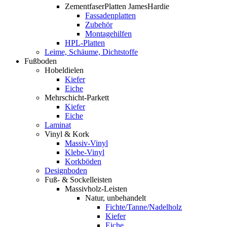
ZementfaserPlatten JamesHardie
Fassadenplatten
Zubehör
Montagehilfen
HPL-Platten
Leime, Schäume, Dichtstoffe
Fußboden
Hobeldielen
Kiefer
Eiche
Mehrschicht-Parkett
Kiefer
Eiche
Laminat
Vinyl & Kork
Massiv-Vinyl
Klebe-Vinyl
Korkböden
Designboden
Fuß- & Sockelleisten
Massivholz-Leisten
Natur, unbehandelt
Fichte/Tanne/Nadelholz
Kiefer
Eiche