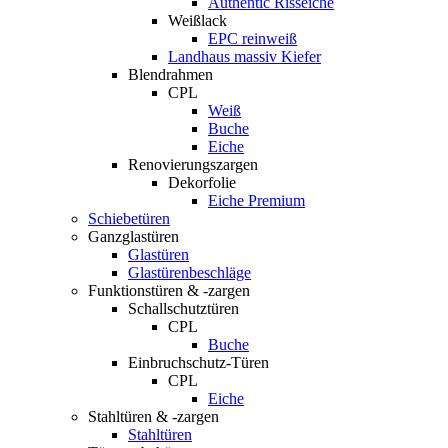
Authentic Risseiche
Weißlack
EPC reinweiß
Landhaus massiv Kiefer
Blendrahmen
CPL
Weiß
Buche
Eiche
Renovierungszargen
Dekorfolie
Eiche Premium
Schiebetüren
Ganzglastüren
Glastüren
Glastürenbeschläge
Funktionstüren & -zargen
Schallschutztüren
CPL
Buche
Einbruchschutz-Türen
CPL
Eiche
Stahltüren & -zargen
Stahltüren