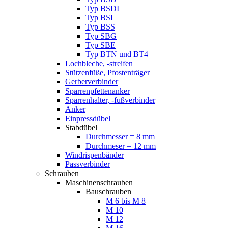
Typ BSDI
Typ BSI
Typ BSS
Typ SBG
Typ SBE
Typ BTN und BT4
Lochbleche, -streifen
Stützenfüße, Pfostenträger
Gerberverbinder
Sparrenpfettenanker
Sparrenhalter, -fußverbinder
Anker
Einpressdübel
Stabdübel
Durchmesser = 8 mm
Durchmeser = 12 mm
Windrispenbänder
Passverbinder
Schrauben
Maschinenschrauben
Bauschrauben
M 6 bis M 8
M 10
M 12