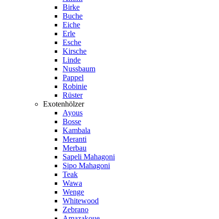
Birke
Buche
Eiche
Erle
Esche
Kirsche
Linde
Nussbaum
Pappel
Robinie
Rüster
Exotenhölzer
Ayous
Bosse
Kambala
Meranti
Merbau
Sapeli Mahagoni
Sipo Mahagoni
Teak
Wawa
Wenge
Whitewood
Zebrano
Amazakoue