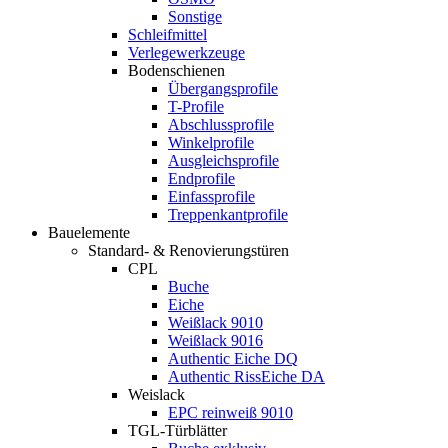
Sonstige
Schleifmittel
Verlegewerkzeuge
Bodenschienen
Übergangsprofile
T-Profile
Abschlussprofile
Winkelprofile
Ausgleichsprofile
Endprofile
Einfassprofile
Treppenkantprofile
Bauelemente
Standard- & Renovierungstüren
CPL
Buche
Eiche
Weißlack 9010
Weißlack 9016
Authentic Eiche DQ
Authentic RissEiche DA
Weislack
EPC reinweiß 9010
TGL-Türblätter