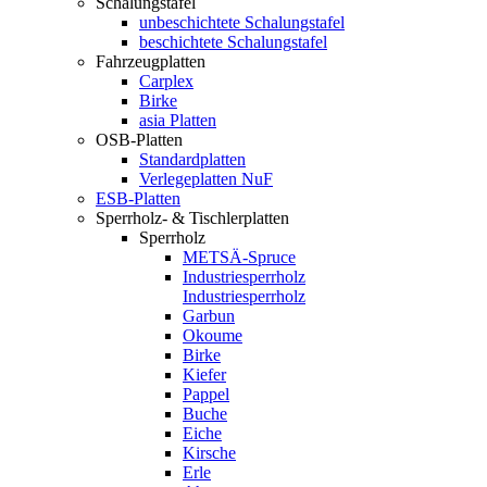
Schalungstafel
unbeschichtete Schalungstafel
beschichtete Schalungstafel
Fahrzeugplatten
Carplex
Birke
asia Platten
OSB-Platten
Standardplatten
Verlegeplatten NuF
ESB-Platten
Sperrholz- & Tischlerplatten
Sperrholz
METSÄ-Spruce
Industriesperrholz
Industriesperrholz
Garbun
Okoume
Birke
Kiefer
Pappel
Buche
Eiche
Kirsche
Erle