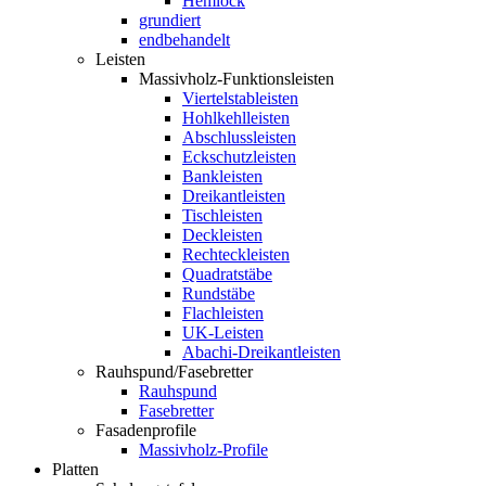
Hemlock
grundiert
endbehandelt
Leisten
Massivholz-Funktionsleisten
Viertelstableisten
Hohlkehlleisten
Abschlussleisten
Eckschutzleisten
Bankleisten
Dreikantleisten
Tischleisten
Deckleisten
Rechteckleisten
Quadratstäbe
Rundstäbe
Flachleisten
UK-Leisten
Abachi-Dreikantleisten
Rauhspund/Fasebretter
Rauhspund
Fasebretter
Fasadenprofile
Massivholz-Profile
Platten