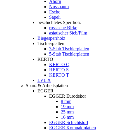
Ahorn
Nussbaum
Esche
Sapeli
beschichtetes Sperrholz
russische Birke
asiatischer Sieb/Film
Biegesperrholz
Tischlerplatten
3-Stab Tischlerplatten
5-Stab Tischlerplatten
KERTO
KERTO Q
HERTO S
KERTO T
LVL X
Span- & Arbeitsplatten
EGGER
EGGER Eurodekor
8 mm
19 mm
25 mm
16 mm
EGGER Schichtstoff
EGGER Kompaktplatten