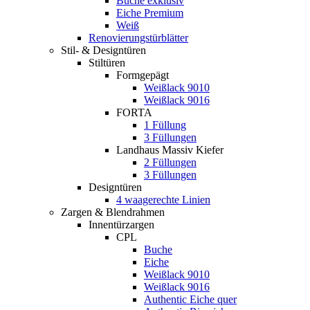
Buche exklusiv
Eiche Premium
Weiß
Renovierungstürblätter
Stil- & Designtüren
Stiltüren
Formgepägt
Weißlack 9010
Weißlack 9016
FORTA
1 Füllung
3 Füllungen
Landhaus Massiv Kiefer
2 Füllungen
3 Füllungen
Designtüren
4 waagerechte Linien
Zargen & Blendrahmen
Innentürzargen
CPL
Buche
Eiche
Weißlack 9010
Weißlack 9016
Authentic Eiche quer