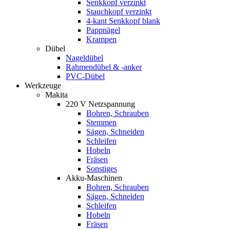
Senkkopf verzinkt
Stauchkopf verzinkt
4-kant Senkkopf blank
Pappnägel
Krampen
Dübel
Nageldübel
Rahmendübel & -anker
PVC-Dübel
Werkzeuge
Makita
220 V Netzspannung
Bohren, Schrauben
Stemmen
Sägen, Schneiden
Schleifen
Hobeln
Fräsen
Sonstiges
Akku-Maschinen
Bohren, Schrauben
Sägen, Schneiden
Schleifen
Hobeln
Fräsen