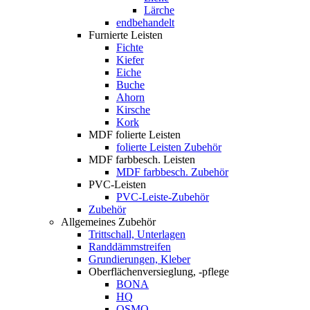
Lärche
endbehandelt
Furnierte Leisten
Fichte
Kiefer
Eiche
Buche
Ahorn
Kirsche
Kork
MDF folierte Leisten
folierte Leisten Zubehör
MDF farbbesch. Leisten
MDF farbbesch. Zubehör
PVC-Leisten
PVC-Leiste-Zubehör
Zubehör
Allgemeines Zubehör
Trittschall, Unterlagen
Randdämmstreifen
Grundierungen, Kleber
Oberflächenversieglung, -pflege
BONA
HQ
OSMO