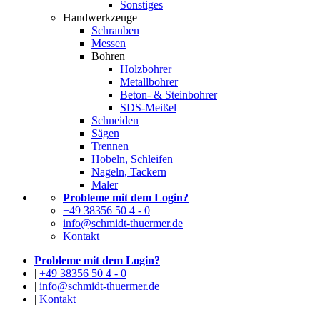
Sonstiges
Handwerkzeuge
Schrauben
Messen
Bohren
Holzbohrer
Metallbohrer
Beton- & Steinbohrer
SDS-Meißel
Schneiden
Sägen
Trennen
Hobeln, Schleifen
Nageln, Tackern
Maler
Probleme mit dem Login?
+49 38356 50 4 - 0
info@schmidt-thuermer.de
Kontakt
Probleme mit dem Login?
|
+49 38356 50 4 - 0
|
info@schmidt-thuermer.de
|
Kontakt