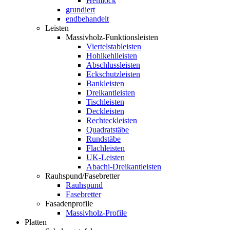
Hemlock
grundiert
endbehandelt
Leisten
Massivholz-Funktionsleisten
Viertelstableisten
Hohlkehlleisten
Abschlussleisten
Eckschutzleisten
Bankleisten
Dreikantleisten
Tischleisten
Deckleisten
Rechteckleisten
Quadratstäbe
Rundstäbe
Flachleisten
UK-Leisten
Abachi-Dreikantleisten
Rauhspund/Fasebretter
Rauhspund
Fasebretter
Fasadenprofile
Massivholz-Profile
Platten