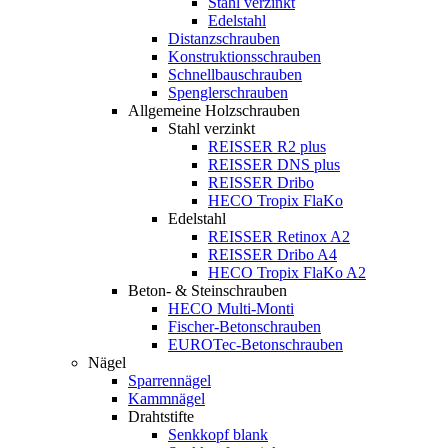
Stahl verzinkt
Edelstahl
Distanzschrauben
Konstruktionsschrauben
Schnellbauschrauben
Spenglerschrauben
Allgemeine Holzschrauben
Stahl verzinkt
REISSER R2 plus
REISSER DNS plus
REISSER Dribo
HECO Tropix FlaKo
Edelstahl
REISSER Retinox A2
REISSER Dribo A4
HECO Tropix FlaKo A2
Beton- & Steinschrauben
HECO Multi-Monti
Fischer-Betonschrauben
EUROTec-Betonschrauben
Nägel
Sparrennägel
Kammnägel
Drahtstifte
Senkkopf blank