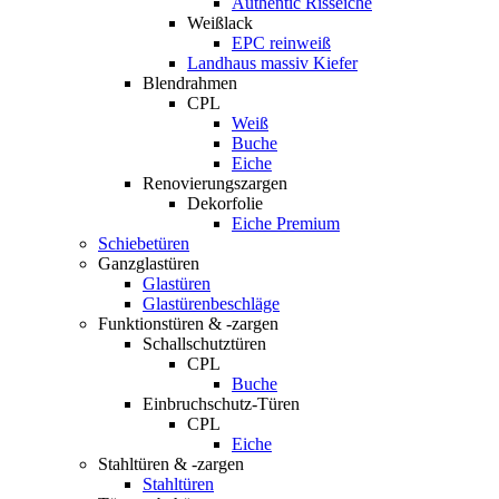
Authentic Risseiche
Weißlack
EPC reinweiß
Landhaus massiv Kiefer
Blendrahmen
CPL
Weiß
Buche
Eiche
Renovierungszargen
Dekorfolie
Eiche Premium
Schiebetüren
Ganzglastüren
Glastüren
Glastürenbeschläge
Funktionstüren & -zargen
Schallschutztüren
CPL
Buche
Einbruchschutz-Türen
CPL
Eiche
Stahltüren & -zargen
Stahltüren