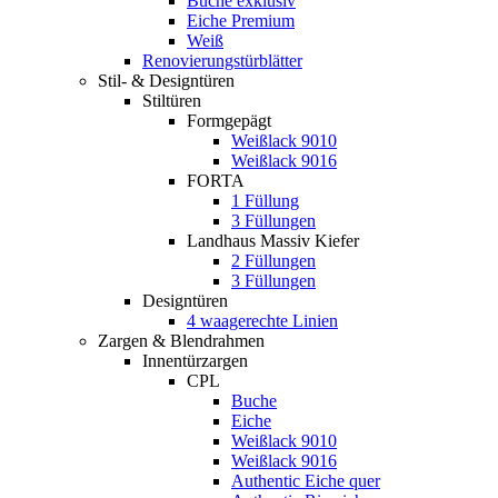
Buche exklusiv
Eiche Premium
Weiß
Renovierungstürblätter
Stil- & Designtüren
Stiltüren
Formgepägt
Weißlack 9010
Weißlack 9016
FORTA
1 Füllung
3 Füllungen
Landhaus Massiv Kiefer
2 Füllungen
3 Füllungen
Designtüren
4 waagerechte Linien
Zargen & Blendrahmen
Innentürzargen
CPL
Buche
Eiche
Weißlack 9010
Weißlack 9016
Authentic Eiche quer