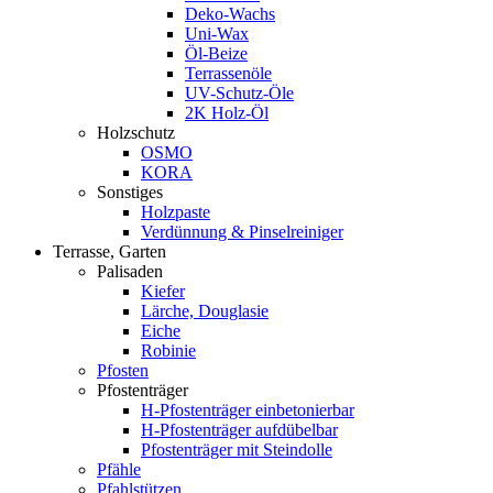
Deko-Wachs
Uni-Wax
Öl-Beize
Terrassenöle
UV-Schutz-Öle
2K Holz-Öl
Holzschutz
OSMO
KORA
Sonstiges
Holzpaste
Verdünnung & Pinselreiniger
Terrasse, Garten
Palisaden
Kiefer
Lärche, Douglasie
Eiche
Robinie
Pfosten
Pfostenträger
H-Pfostenträger einbetonierbar
H-Pfostenträger aufdübelbar
Pfostenträger mit Steindolle
Pfähle
Pfahlstützen