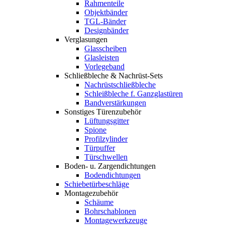
Rahmenteile
Objektbänder
TGL-Bänder
Designbänder
Verglasungen
Glasscheiben
Glasleisten
Vorlegeband
Schließbleche & Nachrüst-Sets
Nachrüstschließbleche
Schleißbleche f. Ganzglastüren
Bandverstärkungen
Sonstiges Türenzubehör
Lüftungsgitter
Spione
Profilzylinder
Türpuffer
Türschwellen
Boden- u. Zargendichtungen
Bodendichtungen
Schiebetürbeschläge
Montagezubehör
Schäume
Bohrschablonen
Montagewerkzeuge