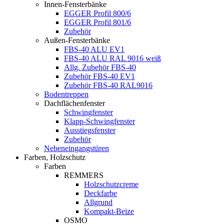
Innen-Fensterbänke
EGGER Profil 800/6
EGGER Profil 801/6
Zubehör
Außen-Fensterbänke
FBS-40 ALU EV1
FBS-40 ALU RAL 9016 weiß
Allg. Zubehör FBS-40
Zubehör FBS-40 EV1
Zubehör FBS-40 RAL9016
Bodentreppen
Dachflächenfenster
Schwingfenster
Klapp-Schwingfenster
Ausstiegsfenster
Zubehör
Nebeneingangstüren
Farben, Holzschutz
Farben
REMMERS
Holzschutzcreme
Deckfarbe
Allgrund
Kompakt-Beize
OSMO