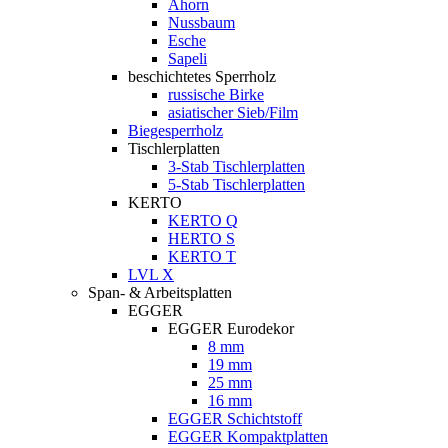
Ahorn
Nussbaum
Esche
Sapeli
beschichtetes Sperrholz
russische Birke
asiatischer Sieb/Film
Biegesperrholz
Tischlerplatten
3-Stab Tischlerplatten
5-Stab Tischlerplatten
KERTO
KERTO Q
HERTO S
KERTO T
LVL X
Span- & Arbeitsplatten
EGGER
EGGER Eurodekor
8 mm
19 mm
25 mm
16 mm
EGGER Schichtstoff
EGGER Kompaktplatten