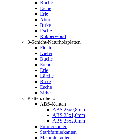
Buche
Eiche
Erle
Ahorn
Birke
Esche
Rubberwood
3-Schicht-Naturholzplatten
Fichte
Kiefer
Buche
Eiche
Erle
Lärche
Birke
Esche
Zirbe
Plattenzubehör
ABS-Kanten
ABS 23x0,8mm
ABS 23x1,0mm
ABS 23x2,0mm
Furnierkanten
Starkfurnierkanten
Melaminkanten