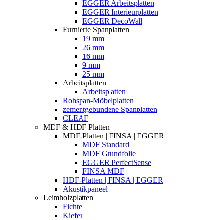
EGGER Arbeitsplatten
EGGER Interieurplatten
EGGER DecoWall
Furnierte Spanplatten
19 mm
26 mm
16 mm
9 mm
25 mm
Arbeitsplatten
Arbeitsplatten
Rohspan-Möbelplatten
zementgebundene Spanplatten
CLEAF
MDF & HDF Platten
MDF-Platten | FINSA | EGGER
MDF Standard
MDF Grundfolie
EGGER PerfectSense
FINSA MDF
HDF-Platten | FINSA | EGGER
Akustikpaneel
Leimholzplatten
Fichte
Kiefer