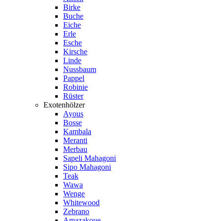
Birke
Buche
Eiche
Erle
Esche
Kirsche
Linde
Nussbaum
Pappel
Robinie
Rüster
Exotenhölzer
Ayous
Bosse
Kambala
Meranti
Merbau
Sapeli Mahagoni
Sipo Mahagoni
Teak
Wawa
Wenge
Whitewood
Zebrano
Amazakoue