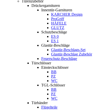
Türenzubehör
Drückergarnituren
Innentür-Garnituren
KARCHER Design
ProGriff
HÄFELE
GLUTZ
Schutzbeschläge
ES 0
ES 1
Glastür-Beschläge
Glastür-Beschlags-Set
Glastür-Beschlag Zubehör
Feuerschutz-Beschläge
Türschlösser
Einsteckschlösser
BB
PZ
WC
TGL-Schlösser
BB
PZ
WC
Türbänder
Flügelteile