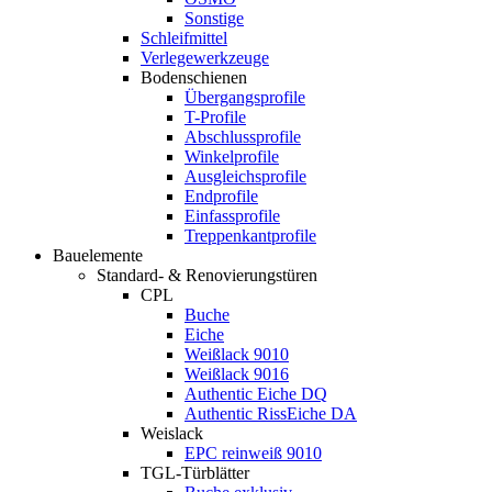
Sonstige
Schleifmittel
Verlegewerkzeuge
Bodenschienen
Übergangsprofile
T-Profile
Abschlussprofile
Winkelprofile
Ausgleichsprofile
Endprofile
Einfassprofile
Treppenkantprofile
Bauelemente
Standard- & Renovierungstüren
CPL
Buche
Eiche
Weißlack 9010
Weißlack 9016
Authentic Eiche DQ
Authentic RissEiche DA
Weislack
EPC reinweiß 9010
TGL-Türblätter