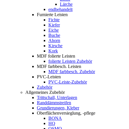
Lärche
endbehandelt
Furnierte Leisten
Fichte
Kiefer
Eiche
Buche
Ahorn
Kirsche
Kork
MDF folierte Leisten
folierte Leisten Zubehör
MDF farbbesch. Leisten
MDF farbbesch. Zubehör
PVC-Leisten
PVC-Leiste-Zubehör
Zubehör
Allgemeines Zubehör
Trittschall, Unterlagen
Randdämmstreifen
Grundierungen, Kleber
Oberflächenversieglung, -pflege
BONA
HQ
OSMO