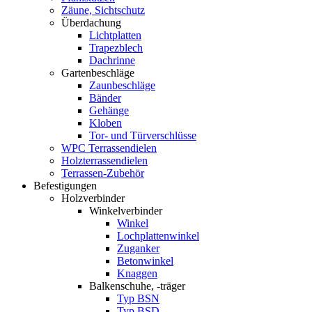
Zäune, Sichtschutz
Überdachung
Lichtplatten
Trapezblech
Dachrinne
Gartenbeschläge
Zaunbeschläge
Bänder
Gehänge
Kloben
Tor- und Türverschlüsse
WPC Terrassendielen
Holzterrassendielen
Terrassen-Zubehör
Befestigungen
Holzverbinder
Winkelverbinder
Winkel
Lochplattenwinkel
Zuganker
Betonwinkel
Knaggen
Balkenschuhe, -träger
Typ BSN
Typ BSD