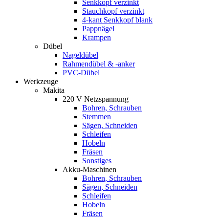
Senkkopf verzinkt
Stauchkopf verzinkt
4-kant Senkkopf blank
Pappnägel
Krampen
Dübel
Nageldübel
Rahmendübel & -anker
PVC-Dübel
Werkzeuge
Makita
220 V Netzspannung
Bohren, Schrauben
Stemmen
Sägen, Schneiden
Schleifen
Hobeln
Fräsen
Sonstiges
Akku-Maschinen
Bohren, Schrauben
Sägen, Schneiden
Schleifen
Hobeln
Fräsen