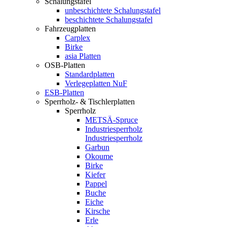
Schalungstafel
unbeschichtete Schalungstafel
beschichtete Schalungstafel
Fahrzeugplatten
Carplex
Birke
asia Platten
OSB-Platten
Standardplatten
Verlegeplatten NuF
ESB-Platten
Sperrholz- & Tischlerplatten
Sperrholz
METSÄ-Spruce
Industriesperrholz
Industriesperrholz
Garbun
Okoume
Birke
Kiefer
Pappel
Buche
Eiche
Kirsche
Erle