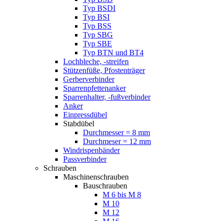
Typ BSDI
Typ BSI
Typ BSS
Typ SBG
Typ SBE
Typ BTN und BT4
Lochbleche, -streifen
Stützenfüße, Pfostenträger
Gerberverbinder
Sparrenpfettenanker
Sparrenhalter, -fußverbinder
Anker
Einpressdübel
Stabdübel
Durchmesser = 8 mm
Durchmeser = 12 mm
Windrispenbänder
Passverbinder
Schrauben
Maschinenschrauben
Bauschrauben
M 6 bis M 8
M 10
M 12