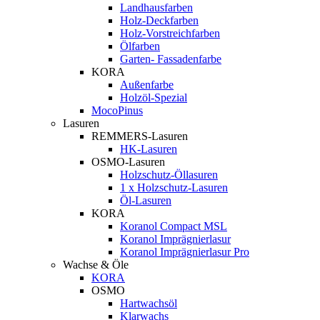
Landhausfarben
Holz-Deckfarben
Holz-Vorstreichfarben
Ölfarben
Garten- Fassadenfarbe
KORA
Außenfarbe
Holzöl-Spezial
MocoPinus
Lasuren
REMMERS-Lasuren
HK-Lasuren
OSMO-Lasuren
Holzschutz-Öllasuren
1 x Holzschutz-Lasuren
Öl-Lasuren
KORA
Koranol Compact MSL
Koranol Imprägnierlasur
Koranol Imprägnierlasur Pro
Wachse & Öle
KORA
OSMO
Hartwachsöl
Klarwachs