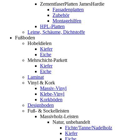
ZementfaserPlatten JamesHardie
Fassadenplatten
Zubehör
Montagehilfen
HPL-Platten
Leime, Schäume, Dichtstoffe
Fußboden
Hobeldielen
Kiefer
Eiche
Mehrschicht-Parkett
Kiefer
Eiche
Laminat
Vinyl & Kork
Massiv-Vinyl
Klebe-Vinyl
Korkböden
Designboden
Fuß- & Sockelleisten
Massivholz-Leisten
Natur, unbehandelt
Fichte/Tanne/Nadelholz
Kiefer
Eiche