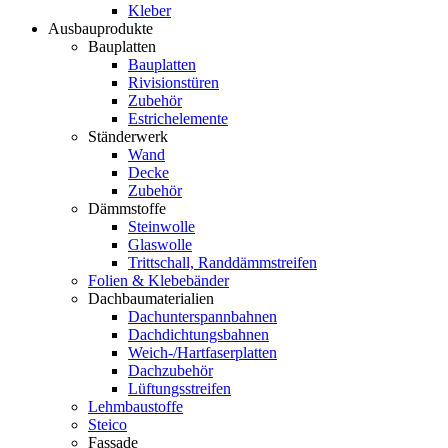
Kleber
Ausbauprodukte
Bauplatten
Bauplatten
Rivisionstüren
Zubehör
Estrichelemente
Ständerwerk
Wand
Decke
Zubehör
Dämmstoffe
Steinwolle
Glaswolle
Trittschall, Randdämmstreifen
Folien & Klebebänder
Dachbaumaterialien
Dachunterspannbahnen
Dachdichtungsbahnen
Weich-/Hartfaserplatten
Dachzubehör
Lüftungsstreifen
Lehmbaustoffe
Steico
Fassade