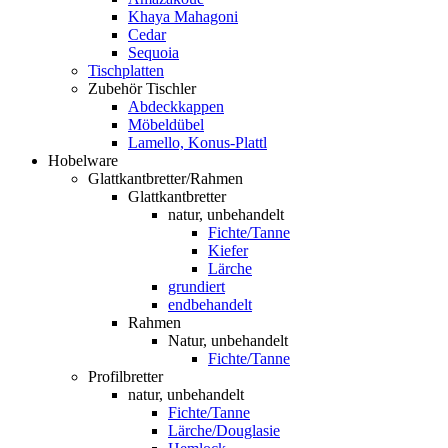
Khaya Mahagoni
Cedar
Sequoia
Tischplatten
Zubehör Tischler
Abdeckkappen
Möbeldübel
Lamello, Konus-Plattl
Hobelware
Glattkantbretter/Rahmen
Glattkantbretter
natur, unbehandelt
Fichte/Tanne
Kiefer
Lärche
grundiert
endbehandelt
Rahmen
Natur, unbehandelt
Fichte/Tanne
Profilbretter
natur, unbehandelt
Fichte/Tanne
Lärche/Douglasie