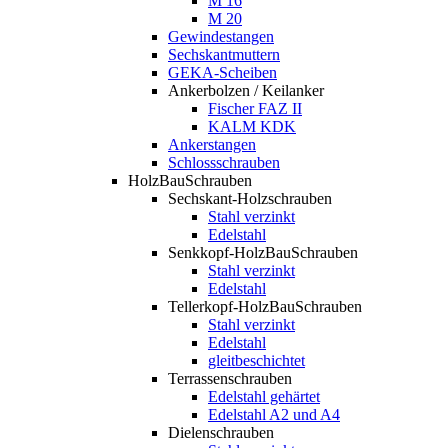
M 16
M 20
Gewindestangen
Sechskantmuttern
GEKA-Scheiben
Ankerbolzen / Keilanker
Fischer FAZ II
KALM KDK
Ankerstangen
Schlossschrauben
HolzBauSchrauben
Sechskant-Holzschrauben
Stahl verzinkt
Edelstahl
Senkkopf-HolzBauSchrauben
Stahl verzinkt
Edelstahl
Tellerkopf-HolzBauSchrauben
Stahl verzinkt
Edelstahl
gleitbeschichtet
Terrassenschrauben
Edelstahl gehärtet
Edelstahl A2 und A4
Dielenschrauben