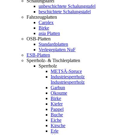
Schalungstafel
unbeschichtete Schalungstafel
beschichtete Schalungstafel
Fahrzeugplatten
Carplex
Birke
asia Platten
OSB-Platten
Standardplatten
Verlegeplatten NuF
ESB-Platten
Sperrholz- & Tischlerplatten
Sperrholz
METSÄ-Spruce
Industriesperrholz
Industriesperrholz
Garbun
Okoume
Birke
Kiefer
Pappel
Buche
Eiche
Kirsche
Erle