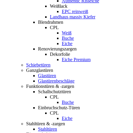
Authentic Risseiche
Weißlack
EPC reinweiß
Landhaus massiv Kiefer
Blendrahmen
CPL
Weiß
Buche
Eiche
Renovierungszargen
Dekorfolie
Eiche Premium
Schiebetüren
Ganzglastüren
Glastüren
Glastürenbeschläge
Funktionstüren & -zargen
Schallschutztüren
CPL
Buche
Einbruchschutz-Türen
CPL
Eiche
Stahltüren & -zargen
Stahltüren