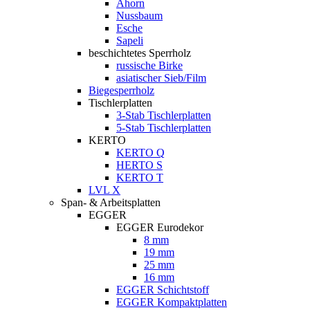
Ahorn
Nussbaum
Esche
Sapeli
beschichtetes Sperrholz
russische Birke
asiatischer Sieb/Film
Biegesperrholz
Tischlerplatten
3-Stab Tischlerplatten
5-Stab Tischlerplatten
KERTO
KERTO Q
HERTO S
KERTO T
LVL X
Span- & Arbeitsplatten
EGGER
EGGER Eurodekor
8 mm
19 mm
25 mm
16 mm
EGGER Schichtstoff
EGGER Kompaktplatten