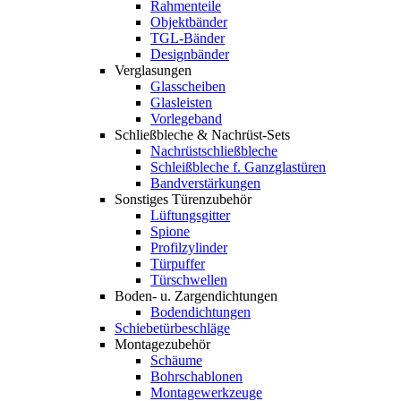
Rahmenteile
Objektbänder
TGL-Bänder
Designbänder
Verglasungen
Glasscheiben
Glasleisten
Vorlegeband
Schließbleche & Nachrüst-Sets
Nachrüstschließbleche
Schleißbleche f. Ganzglastüren
Bandverstärkungen
Sonstiges Türenzubehör
Lüftungsgitter
Spione
Profilzylinder
Türpuffer
Türschwellen
Boden- u. Zargendichtungen
Bodendichtungen
Schiebetürbeschläge
Montagezubehör
Schäume
Bohrschablonen
Montagewerkzeuge