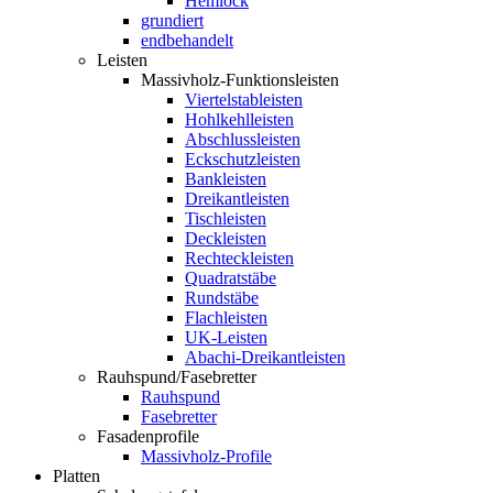
Hemlock
grundiert
endbehandelt
Leisten
Massivholz-Funktionsleisten
Viertelstableisten
Hohlkehlleisten
Abschlussleisten
Eckschutzleisten
Bankleisten
Dreikantleisten
Tischleisten
Deckleisten
Rechteckleisten
Quadratstäbe
Rundstäbe
Flachleisten
UK-Leisten
Abachi-Dreikantleisten
Rauhspund/Fasebretter
Rauhspund
Fasebretter
Fasadenprofile
Massivholz-Profile
Platten