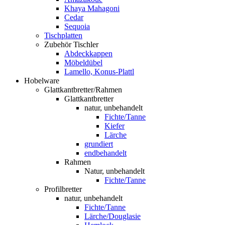
Khaya Mahagoni
Cedar
Sequoia
Tischplatten
Zubehör Tischler
Abdeckkappen
Möbeldübel
Lamello, Konus-Plattl
Hobelware
Glattkantbretter/Rahmen
Glattkantbretter
natur, unbehandelt
Fichte/Tanne
Kiefer
Lärche
grundiert
endbehandelt
Rahmen
Natur, unbehandelt
Fichte/Tanne
Profilbretter
natur, unbehandelt
Fichte/Tanne
Lärche/Douglasie