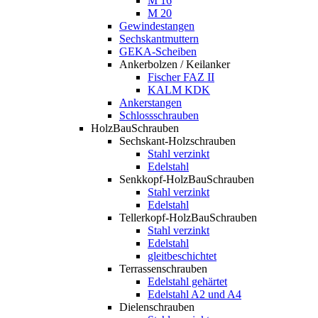
M 16
M 20
Gewindestangen
Sechskantmuttern
GEKA-Scheiben
Ankerbolzen / Keilanker
Fischer FAZ II
KALM KDK
Ankerstangen
Schlossschrauben
HolzBauSchrauben
Sechskant-Holzschrauben
Stahl verzinkt
Edelstahl
Senkkopf-HolzBauSchrauben
Stahl verzinkt
Edelstahl
Tellerkopf-HolzBauSchrauben
Stahl verzinkt
Edelstahl
gleitbeschichtet
Terrassenschrauben
Edelstahl gehärtet
Edelstahl A2 und A4
Dielenschrauben