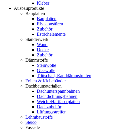
Kleber
Ausbauprodukte
Bauplatten
Bauplatten
Rivisionstüren
Zubehör
Estrichelemente
Ständerwerk
Wand
Decke
Zubehör
Dämmstoffe
Steinwolle
Glaswolle
Trittschall, Randdämmstreifen
Folien & Klebebänder
Dachbaumaterialien
Dachunterspannbahnen
Dachdichtungsbahnen
Weich-/Hartfaserplatten
Dachzubehör
Lüftungsstreifen
Lehmbaustoffe
Steico
Fassade