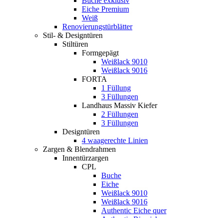
Buche exklusiv
Eiche Premium
Weiß
Renovierungstürblätter
Stil- & Designtüren
Stiltüren
Formgepägt
Weißlack 9010
Weißlack 9016
FORTA
1 Füllung
3 Füllungen
Landhaus Massiv Kiefer
2 Füllungen
3 Füllungen
Designtüren
4 waagerechte Linien
Zargen & Blendrahmen
Innentürzargen
CPL
Buche
Eiche
Weißlack 9010
Weißlack 9016
Authentic Eiche quer