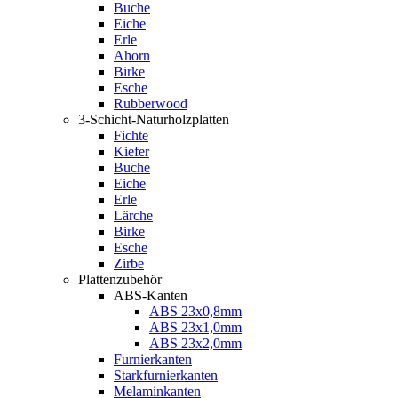
Buche
Eiche
Erle
Ahorn
Birke
Esche
Rubberwood
3-Schicht-Naturholzplatten
Fichte
Kiefer
Buche
Eiche
Erle
Lärche
Birke
Esche
Zirbe
Plattenzubehör
ABS-Kanten
ABS 23x0,8mm
ABS 23x1,0mm
ABS 23x2,0mm
Furnierkanten
Starkfurnierkanten
Melaminkanten