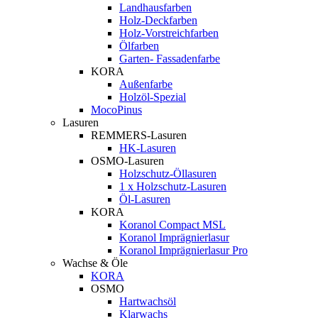
Landhausfarben
Holz-Deckfarben
Holz-Vorstreichfarben
Ölfarben
Garten- Fassadenfarbe
KORA
Außenfarbe
Holzöl-Spezial
MocoPinus
Lasuren
REMMERS-Lasuren
HK-Lasuren
OSMO-Lasuren
Holzschutz-Öllasuren
1 x Holzschutz-Lasuren
Öl-Lasuren
KORA
Koranol Compact MSL
Koranol Imprägnierlasur
Koranol Imprägnierlasur Pro
Wachse & Öle
KORA
OSMO
Hartwachsöl
Klarwachs