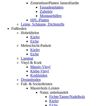
ZementfaserPlatten JamesHardie
Fassadenplatten
Zubehör
Montagehilfen
HPL-Platten
Leime, Schäume, Dichtstoffe
Fußboden
Hobeldielen
Kiefer
Eiche
Mehrschicht-Parkett
Kiefer
Eiche
Laminat
Vinyl & Kork
Massiv-Vinyl
Klebe-Vinyl
Korkböden
Designboden
Fuß- & Sockelleisten
Massivholz-Leisten
Natur, unbehandelt
Fichte/Tanne/Nadelholz
Kiefer
Eiche