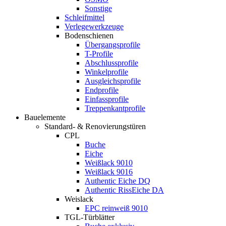
Sonstige
Schleifmittel
Verlegewerkzeuge
Bodenschienen
Übergangsprofile
T-Profile
Abschlussprofile
Winkelprofile
Ausgleichsprofile
Endprofile
Einfassprofile
Treppenkantprofile
Bauelemente
Standard- & Renovierungstüren
CPL
Buche
Eiche
Weißlack 9010
Weißlack 9016
Authentic Eiche DQ
Authentic RissEiche DA
Weislack
EPC reinweiß 9010
TGL-Türblätter