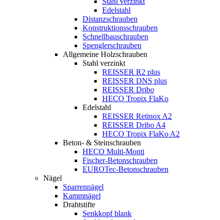
Stahl verzinkt
Edelstahl
Distanzschrauben
Konstruktionsschrauben
Schnellbauschrauben
Spenglerschrauben
Allgemeine Holzschrauben
Stahl verzinkt
REISSER R2 plus
REISSER DNS plus
REISSER Dribo
HECO Tropix FlaKo
Edelstahl
REISSER Retinox A2
REISSER Dribo A4
HECO Tropix FlaKo A2
Beton- & Steinschrauben
HECO Multi-Monti
Fischer-Betonschrauben
EUROTec-Betonschrauben
Nägel
Sparrennägel
Kammnägel
Drahtstifte
Senkkopf blank