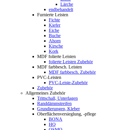
Lärche
endbehandelt
Furnierte Leisten
Fichte
Kiefer
Eiche
Buche
Ahorn
Kirsche
Kork
MDF folierte Leisten
folierte Leisten Zubehör
MDF farbbesch. Leisten
MDF farbbesch. Zubehör
PVC-Leisten
PVC-Leiste-Zubehör
Zubehör
Allgemeines Zubehör
Trittschall, Unterlagen
Randdämmstreifen
Grundierungen, Kleber
Oberflächenversieglung, -pflege
BONA
HQ
OSMO