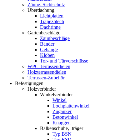
Zäune, Sichtschutz
Überdachung
Lichtplatten
Trapezblech
Dachrinne
Gartenbeschläge
Zaunbeschläge
Bänder
Gehänge
Kloben
Tor- und Türverschlüsse
WPC Terrassendielen
Holzterrassendielen
Terrassen-Zubehör
Befestigungen
Holzverbinder
Winkelverbinder
Winkel
Lochplattenwinkel
Zuganker
Betonwinkel
Knaggen
Balkenschuhe, -träger
Typ BSN
Typ BSD