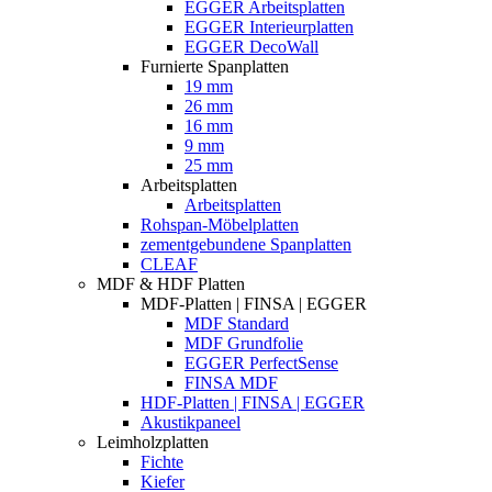
EGGER Arbeitsplatten
EGGER Interieurplatten
EGGER DecoWall
Furnierte Spanplatten
19 mm
26 mm
16 mm
9 mm
25 mm
Arbeitsplatten
Arbeitsplatten
Rohspan-Möbelplatten
zementgebundene Spanplatten
CLEAF
MDF & HDF Platten
MDF-Platten | FINSA | EGGER
MDF Standard
MDF Grundfolie
EGGER PerfectSense
FINSA MDF
HDF-Platten | FINSA | EGGER
Akustikpaneel
Leimholzplatten
Fichte
Kiefer