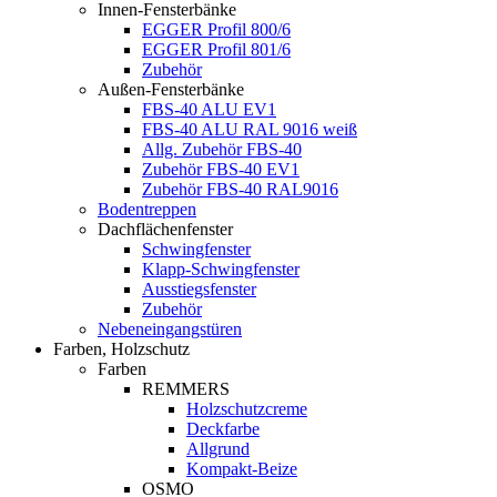
Innen-Fensterbänke
EGGER Profil 800/6
EGGER Profil 801/6
Zubehör
Außen-Fensterbänke
FBS-40 ALU EV1
FBS-40 ALU RAL 9016 weiß
Allg. Zubehör FBS-40
Zubehör FBS-40 EV1
Zubehör FBS-40 RAL9016
Bodentreppen
Dachflächenfenster
Schwingfenster
Klapp-Schwingfenster
Ausstiegsfenster
Zubehör
Nebeneingangstüren
Farben, Holzschutz
Farben
REMMERS
Holzschutzcreme
Deckfarbe
Allgrund
Kompakt-Beize
OSMO