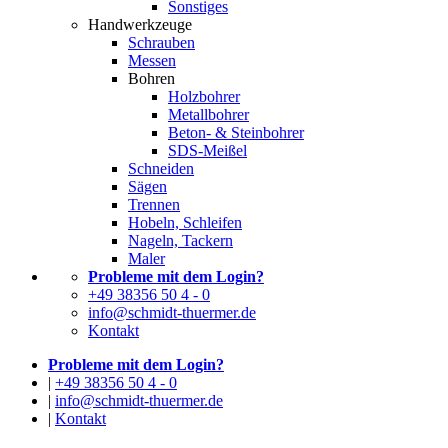
Sonstiges
Handwerkzeuge
Schrauben
Messen
Bohren
Holzbohrer
Metallbohrer
Beton- & Steinbohrer
SDS-Meißel
Schneiden
Sägen
Trennen
Hobeln, Schleifen
Nageln, Tackern
Maler
Probleme mit dem Login?
+49 38356 50 4 - 0
info@schmidt-thuermer.de
Kontakt
Probleme mit dem Login?
|
+49 38356 50 4 - 0
|
info@schmidt-thuermer.de
|
Kontakt