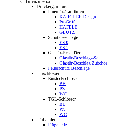
Türenzubehör
Drückergarnituren
Innentür-Garnituren
KARCHER Design
ProGriff
HÄFELE
GLUTZ
Schutzbeschläge
ES 0
ES 1
Glastür-Beschläge
Glastür-Beschlags-Set
Glastür-Beschlag Zubehör
Feuerschutz-Beschläge
Türschlösser
Einsteckschlösser
BB
PZ
WC
TGL-Schlösser
BB
PZ
WC
Türbänder
Flügelteile