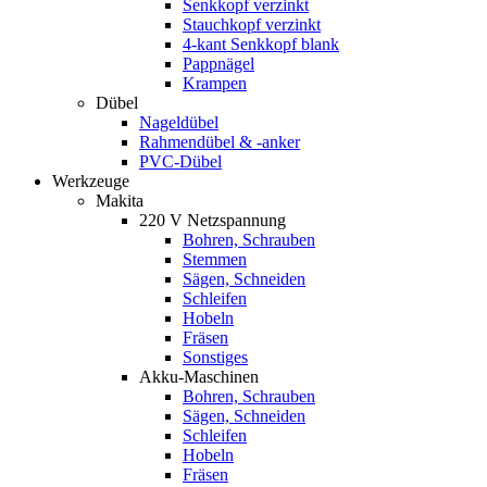
Senkkopf verzinkt
Stauchkopf verzinkt
4-kant Senkkopf blank
Pappnägel
Krampen
Dübel
Nageldübel
Rahmendübel & -anker
PVC-Dübel
Werkzeuge
Makita
220 V Netzspannung
Bohren, Schrauben
Stemmen
Sägen, Schneiden
Schleifen
Hobeln
Fräsen
Sonstiges
Akku-Maschinen
Bohren, Schrauben
Sägen, Schneiden
Schleifen
Hobeln
Fräsen