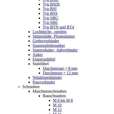
Typ BSDI
Typ BSI
Typ BSS
Typ SBG
Typ SBE
Typ BTN und BT4
Lochbleche, -streifen
Stützenfüße, Pfostenträger
Gerberverbinder
Sparrenpfettenanker
Sparrenhalter, -fußverbinder
Anker
Einpressdübel
Stabdübel
Durchmesser = 8 mm
Durchmeser = 12 mm
Windrispenbänder
Passverbinder
Schrauben
Maschinenschrauben
Bauschrauben
M 6 bis M 8
M 10
M 12