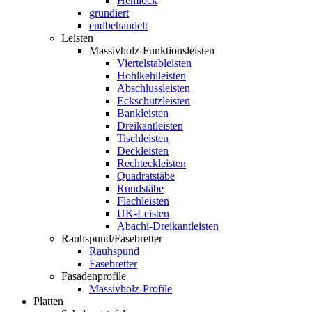
Hemlock
grundiert
endbehandelt
Leisten
Massivholz-Funktionsleisten
Viertelstableisten
Hohlkehlleisten
Abschlussleisten
Eckschutzleisten
Bankleisten
Dreikantleisten
Tischleisten
Deckleisten
Rechteckleisten
Quadratstäbe
Rundstäbe
Flachleisten
UK-Leisten
Abachi-Dreikantleisten
Rauhspund/Fasebretter
Rauhspund
Fasebretter
Fasadenprofile
Massivholz-Profile
Platten