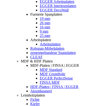
EGGER Arbeitsplatten
EGGER Interieurplatten
EGGER DecoWall
Furnierte Spanplatten
19 mm
26 mm
16 mm
9 mm
25 mm
Arbeitsplatten
Arbeitsplatten
Rohspan-Möbelplatten
zementgebundene Spanplatten
CLEAF
MDF & HDF Platten
MDF-Platten | FINSA | EGGER
MDF Standard
MDF Grundfolie
EGGER PerfectSense
FINSA MDF
HDF-Platten | FINSA | EGGER
Akustikpaneel
Leimholzplatten
Fichte
Kiefer