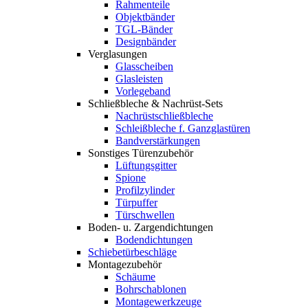
Rahmenteile
Objektbänder
TGL-Bänder
Designbänder
Verglasungen
Glasscheiben
Glasleisten
Vorlegeband
Schließbleche & Nachrüst-Sets
Nachrüstschließbleche
Schleißbleche f. Ganzglastüren
Bandverstärkungen
Sonstiges Türenzubehör
Lüftungsgitter
Spione
Profilzylinder
Türpuffer
Türschwellen
Boden- u. Zargendichtungen
Bodendichtungen
Schiebetürbeschläge
Montagezubehör
Schäume
Bohrschablonen
Montagewerkzeuge