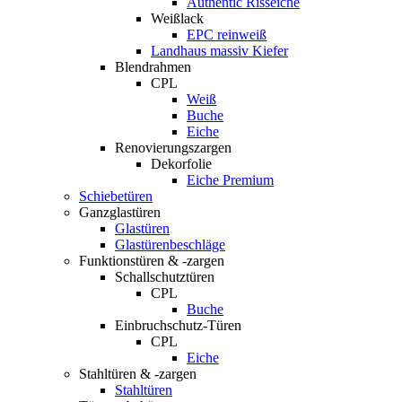
Authentic Risseiche
Weißlack
EPC reinweiß
Landhaus massiv Kiefer
Blendrahmen
CPL
Weiß
Buche
Eiche
Renovierungszargen
Dekorfolie
Eiche Premium
Schiebetüren
Ganzglastüren
Glastüren
Glastürenbeschläge
Funktionstüren & -zargen
Schallschutztüren
CPL
Buche
Einbruchschutz-Türen
CPL
Eiche
Stahltüren & -zargen
Stahltüren