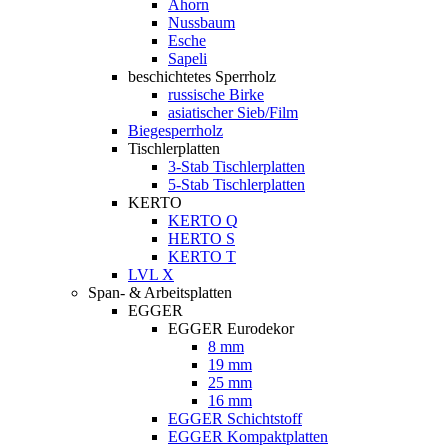
Ahorn
Nussbaum
Esche
Sapeli
beschichtetes Sperrholz
russische Birke
asiatischer Sieb/Film
Biegesperrholz
Tischlerplatten
3-Stab Tischlerplatten
5-Stab Tischlerplatten
KERTO
KERTO Q
HERTO S
KERTO T
LVL X
Span- & Arbeitsplatten
EGGER
EGGER Eurodekor
8 mm
19 mm
25 mm
16 mm
EGGER Schichtstoff
EGGER Kompaktplatten