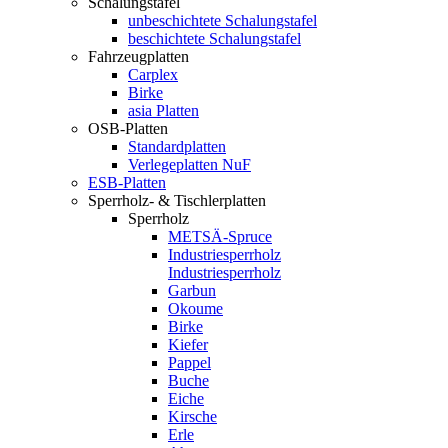
Schalungstafel
unbeschichtete Schalungstafel
beschichtete Schalungstafel
Fahrzeugplatten
Carplex
Birke
asia Platten
OSB-Platten
Standardplatten
Verlegeplatten NuF
ESB-Platten
Sperrholz- & Tischlerplatten
Sperrholz
METSÄ-Spruce
Industriesperrholz
Industriesperrholz
Garbun
Okoume
Birke
Kiefer
Pappel
Buche
Eiche
Kirsche
Erle