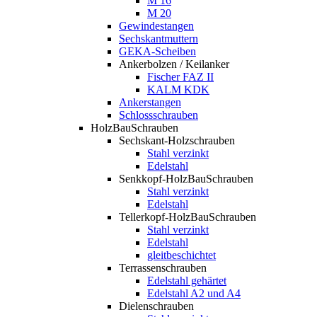
M 16
M 20
Gewindestangen
Sechskantmuttern
GEKA-Scheiben
Ankerbolzen / Keilanker
Fischer FAZ II
KALM KDK
Ankerstangen
Schlossschrauben
HolzBauSchrauben
Sechskant-Holzschrauben
Stahl verzinkt
Edelstahl
Senkkopf-HolzBauSchrauben
Stahl verzinkt
Edelstahl
Tellerkopf-HolzBauSchrauben
Stahl verzinkt
Edelstahl
gleitbeschichtet
Terrassenschrauben
Edelstahl gehärtet
Edelstahl A2 und A4
Dielenschrauben