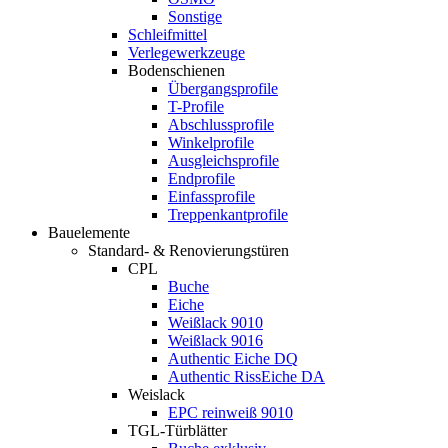
Sonstige
Schleifmittel
Verlegewerkzeuge
Bodenschienen
Übergangsprofile
T-Profile
Abschlussprofile
Winkelprofile
Ausgleichsprofile
Endprofile
Einfassprofile
Treppenkantprofile
Bauelemente
Standard- & Renovierungstüren
CPL
Buche
Eiche
Weißlack 9010
Weißlack 9016
Authentic Eiche DQ
Authentic RissEiche DA
Weislack
EPC reinweiß 9010
TGL-Türblätter