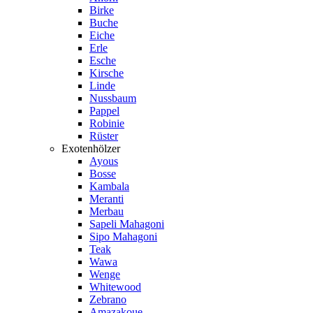
Birke
Buche
Eiche
Erle
Esche
Kirsche
Linde
Nussbaum
Pappel
Robinie
Rüster
Exotenhölzer
Ayous
Bosse
Kambala
Meranti
Merbau
Sapeli Mahagoni
Sipo Mahagoni
Teak
Wawa
Wenge
Whitewood
Zebrano
Amazakoue