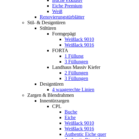
Buche exklusiv
Eiche Premium
Weiß
Renovierungstürblätter
Stil- & Designtüren
Stiltüren
Formgepägt
Weißlack 9010
Weißlack 9016
FORTA
1 Füllung
3 Füllungen
Landhaus Massiv Kiefer
2 Füllungen
3 Füllungen
Designtüren
4 waagerechte Linien
Zargen & Blendrahmen
Innentürzargen
CPL
Buche
Eiche
Weißlack 9010
Weißlack 9016
Authentic Eiche quer