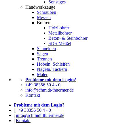
Sonstiges
Handwerkzeuge
Schrauben
Messen
Bohren
Holzbohrer
Metallbohrer
Beton- & Steinbohrer
SDS-Meißel
Schneiden
Sägen
Trennen
Hobeln, Schleifen
Nageln, Tackern
Maler
Probleme mit dem Login?
+49 38356 50 4 - 0
info@schmidt-thuermer.de
Kontakt
Probleme mit dem Login?
|
+49 38356 50 4 - 0
|
info@schmidt-thuermer.de
|
Kontakt