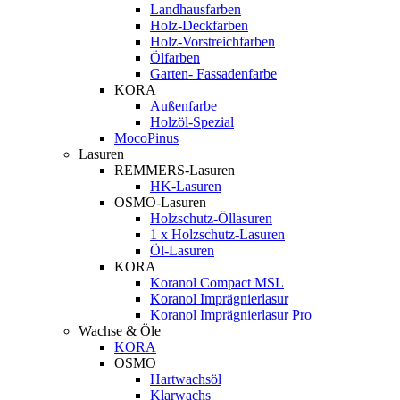
Landhausfarben
Holz-Deckfarben
Holz-Vorstreichfarben
Ölfarben
Garten- Fassadenfarbe
KORA
Außenfarbe
Holzöl-Spezial
MocoPinus
Lasuren
REMMERS-Lasuren
HK-Lasuren
OSMO-Lasuren
Holzschutz-Öllasuren
1 x Holzschutz-Lasuren
Öl-Lasuren
KORA
Koranol Compact MSL
Koranol Imprägnierlasur
Koranol Imprägnierlasur Pro
Wachse & Öle
KORA
OSMO
Hartwachsöl
Klarwachs