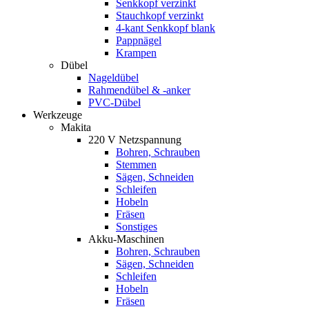
Senkkopf verzinkt
Stauchkopf verzinkt
4-kant Senkkopf blank
Pappnägel
Krampen
Dübel
Nageldübel
Rahmendübel & -anker
PVC-Dübel
Werkzeuge
Makita
220 V Netzspannung
Bohren, Schrauben
Stemmen
Sägen, Schneiden
Schleifen
Hobeln
Fräsen
Sonstiges
Akku-Maschinen
Bohren, Schrauben
Sägen, Schneiden
Schleifen
Hobeln
Fräsen