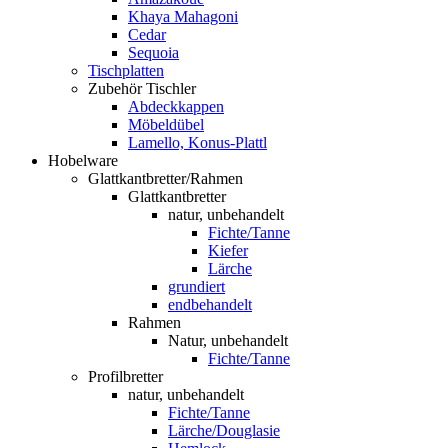
Khaya Mahagoni
Cedar
Sequoia
Tischplatten
Zubehör Tischler
Abdeckkappen
Möbeldübel
Lamello, Konus-Plattl
Hobelware
Glattkantbretter/Rahmen
Glattkantbretter
natur, unbehandelt
Fichte/Tanne
Kiefer
Lärche
grundiert
endbehandelt
Rahmen
Natur, unbehandelt
Fichte/Tanne
Profilbretter
natur, unbehandelt
Fichte/Tanne
Lärche/Douglasie