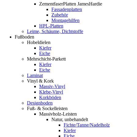
ZementfaserPlatten JamesHardie
Fassadenplatten
Zubehör
Montagehilfen
HPL-Platten
Leime, Schäume, Dichtstoffe
Fußboden
Hobeldielen
Kiefer
Eiche
Mehrschicht-Parkett
Kiefer
Eiche
Laminat
Vinyl & Kork
Massiv-Vinyl
Klebe-Vinyl
Korkböden
Designboden
Fuß- & Sockelleisten
Massivholz-Leisten
Natur, unbehandelt
Fichte/Tanne/Nadelholz
Kiefer
Eiche