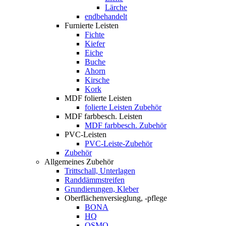
Lärche
endbehandelt
Furnierte Leisten
Fichte
Kiefer
Eiche
Buche
Ahorn
Kirsche
Kork
MDF folierte Leisten
folierte Leisten Zubehör
MDF farbbesch. Leisten
MDF farbbesch. Zubehör
PVC-Leisten
PVC-Leiste-Zubehör
Zubehör
Allgemeines Zubehör
Trittschall, Unterlagen
Randdämmstreifen
Grundierungen, Kleber
Oberflächenversieglung, -pflege
BONA
HQ
OSMO