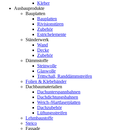
Kleber
Ausbauprodukte
Bauplatten
Bauplatten
Rivisionstüren
Zubehör
Estrichelemente
Ständerwerk
Wand
Decke
Zubehör
Dämmstoffe
Steinwolle
Glaswolle
Trittschall, Randdämmstreifen
Folien & Klebebänder
Dachbaumaterialien
Dachunterspannbahnen
Dachdichtungsbahnen
Weich-/Hartfaserplatten
Dachzubehör
Lüftungsstreifen
Lehmbaustoffe
Steico
Fassade