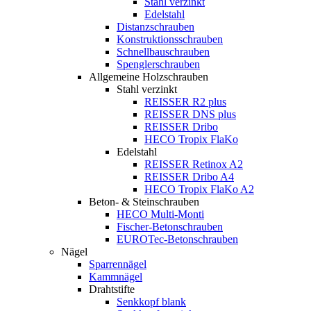
Stahl verzinkt
Edelstahl
Distanzschrauben
Konstruktionsschrauben
Schnellbauschrauben
Spenglerschrauben
Allgemeine Holzschrauben
Stahl verzinkt
REISSER R2 plus
REISSER DNS plus
REISSER Dribo
HECO Tropix FlaKo
Edelstahl
REISSER Retinox A2
REISSER Dribo A4
HECO Tropix FlaKo A2
Beton- & Steinschrauben
HECO Multi-Monti
Fischer-Betonschrauben
EUROTec-Betonschrauben
Nägel
Sparrennägel
Kammnägel
Drahtstifte
Senkkopf blank