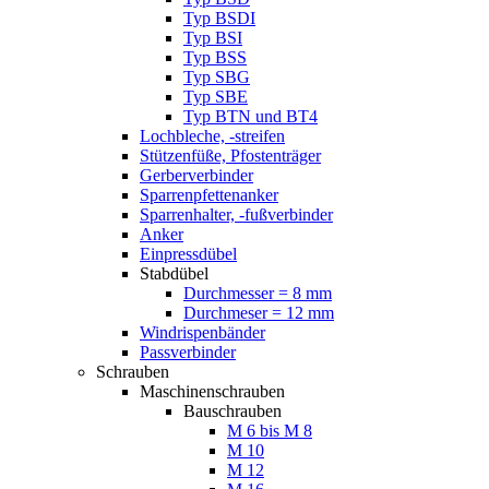
Typ BSDI
Typ BSI
Typ BSS
Typ SBG
Typ SBE
Typ BTN und BT4
Lochbleche, -streifen
Stützenfüße, Pfostenträger
Gerberverbinder
Sparrenpfettenanker
Sparrenhalter, -fußverbinder
Anker
Einpressdübel
Stabdübel
Durchmesser = 8 mm
Durchmeser = 12 mm
Windrispenbänder
Passverbinder
Schrauben
Maschinenschrauben
Bauschrauben
M 6 bis M 8
M 10
M 12