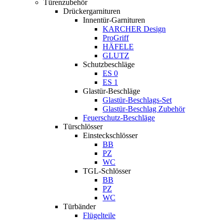
Türenzubehör
Drückergarnituren
Innentür-Garnituren
KARCHER Design
ProGriff
HÄFELE
GLUTZ
Schutzbeschläge
ES 0
ES 1
Glastür-Beschläge
Glastür-Beschlags-Set
Glastür-Beschlag Zubehör
Feuerschutz-Beschläge
Türschlösser
Einsteckschlösser
BB
PZ
WC
TGL-Schlösser
BB
PZ
WC
Türbänder
Flügelteile