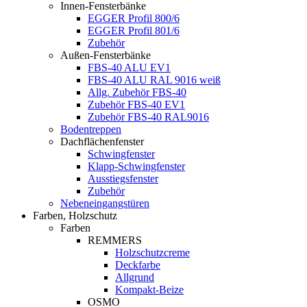
Innen-Fensterbänke
EGGER Profil 800/6
EGGER Profil 801/6
Zubehör
Außen-Fensterbänke
FBS-40 ALU EV1
FBS-40 ALU RAL 9016 weiß
Allg. Zubehör FBS-40
Zubehör FBS-40 EV1
Zubehör FBS-40 RAL9016
Bodentreppen
Dachflächenfenster
Schwingfenster
Klapp-Schwingfenster
Ausstiegsfenster
Zubehör
Nebeneingangstüren
Farben, Holzschutz
Farben
REMMERS
Holzschutzcreme
Deckfarbe
Allgrund
Kompakt-Beize
OSMO