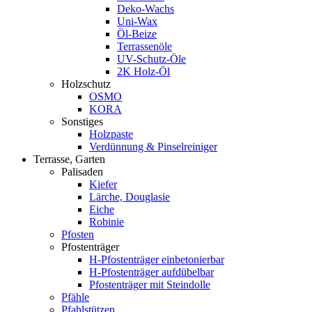
Deko-Wachs
Uni-Wax
Öl-Beize
Terrassenöle
UV-Schutz-Öle
2K Holz-Öl
Holzschutz
OSMO
KORA
Sonstiges
Holzpaste
Verdünnung & Pinselreiniger
Terrasse, Garten
Palisaden
Kiefer
Lärche, Douglasie
Eiche
Robinie
Pfosten
Pfostenträger
H-Pfostenträger einbetonierbar
H-Pfostenträger aufdübelbar
Pfostenträger mit Steindolle
Pfähle
Pfahlstützen