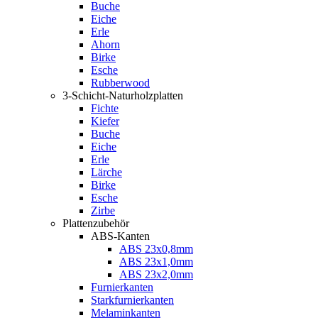
Buche
Eiche
Erle
Ahorn
Birke
Esche
Rubberwood
3-Schicht-Naturholzplatten
Fichte
Kiefer
Buche
Eiche
Erle
Lärche
Birke
Esche
Zirbe
Plattenzubehör
ABS-Kanten
ABS 23x0,8mm
ABS 23x1,0mm
ABS 23x2,0mm
Furnierkanten
Starkfurnierkanten
Melaminkanten