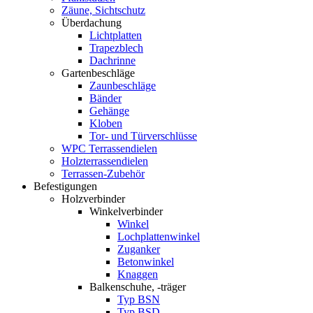
Zäune, Sichtschutz
Überdachung
Lichtplatten
Trapezblech
Dachrinne
Gartenbeschläge
Zaunbeschläge
Bänder
Gehänge
Kloben
Tor- und Türverschlüsse
WPC Terrassendielen
Holzterrassendielen
Terrassen-Zubehör
Befestigungen
Holzverbinder
Winkelverbinder
Winkel
Lochplattenwinkel
Zuganker
Betonwinkel
Knaggen
Balkenschuhe, -träger
Typ BSN
Typ BSD