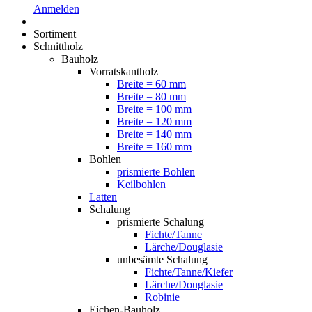
Anmelden
Sortiment
Schnittholz
Bauholz
Vorratskantholz
Breite = 60 mm
Breite = 80 mm
Breite = 100 mm
Breite = 120 mm
Breite = 140 mm
Breite = 160 mm
Bohlen
prismierte Bohlen
Keilbohlen
Latten
Schalung
prismierte Schalung
Fichte/Tanne
Lärche/Douglasie
unbesämte Schalung
Fichte/Tanne/Kiefer
Lärche/Douglasie
Robinie
Eichen-Bauholz