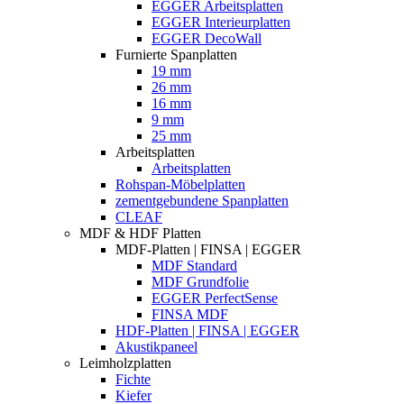
EGGER Arbeitsplatten
EGGER Interieurplatten
EGGER DecoWall
Furnierte Spanplatten
19 mm
26 mm
16 mm
9 mm
25 mm
Arbeitsplatten
Arbeitsplatten
Rohspan-Möbelplatten
zementgebundene Spanplatten
CLEAF
MDF & HDF Platten
MDF-Platten | FINSA | EGGER
MDF Standard
MDF Grundfolie
EGGER PerfectSense
FINSA MDF
HDF-Platten | FINSA | EGGER
Akustikpaneel
Leimholzplatten
Fichte
Kiefer