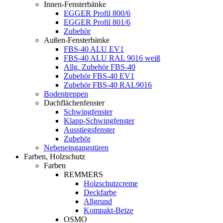
Innen-Fensterbänke
EGGER Profil 800/6
EGGER Profil 801/6
Zubehör
Außen-Fensterbänke
FBS-40 ALU EV1
FBS-40 ALU RAL 9016 weiß
Allg. Zubehör FBS-40
Zubehör FBS-40 EV1
Zubehör FBS-40 RAL9016
Bodentreppen
Dachflächenfenster
Schwingfenster
Klapp-Schwingfenster
Ausstiegsfenster
Zubehör
Nebeneingangstüren
Farben, Holzschutz
Farben
REMMERS
Holzschutzcreme
Deckfarbe
Allgrund
Kompakt-Beize
OSMO