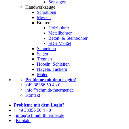
Sonstiges
Handwerkzeuge
Schrauben
Messen
Bohren
Holzbohrer
Metallbohrer
Beton- & Steinbohrer
SDS-Meißel
Schneiden
Sägen
Trennen
Hobeln, Schleifen
Nageln, Tackern
Maler
Probleme mit dem Login?
+49 38356 50 4 - 0
info@schmidt-thuermer.de
Kontakt
Probleme mit dem Login?
|
+49 38356 50 4 - 0
|
info@schmidt-thuermer.de
|
Kontakt