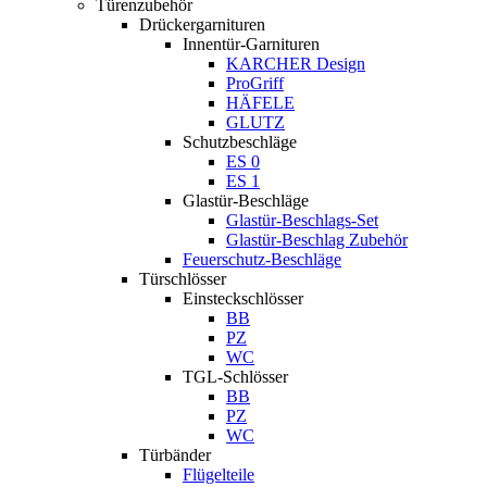
Türenzubehör
Drückergarnituren
Innentür-Garnituren
KARCHER Design
ProGriff
HÄFELE
GLUTZ
Schutzbeschläge
ES 0
ES 1
Glastür-Beschläge
Glastür-Beschlags-Set
Glastür-Beschlag Zubehör
Feuerschutz-Beschläge
Türschlösser
Einsteckschlösser
BB
PZ
WC
TGL-Schlösser
BB
PZ
WC
Türbänder
Flügelteile