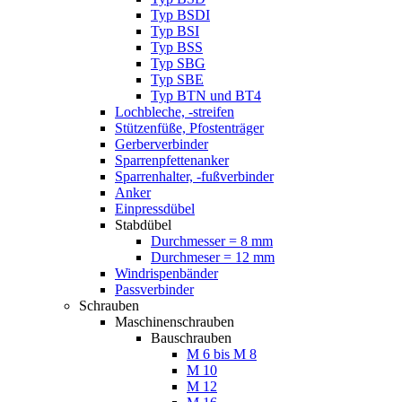
Typ BSDI
Typ BSI
Typ BSS
Typ SBG
Typ SBE
Typ BTN und BT4
Lochbleche, -streifen
Stützenfüße, Pfostenträger
Gerberverbinder
Sparrenpfettenanker
Sparrenhalter, -fußverbinder
Anker
Einpressdübel
Stabdübel
Durchmesser = 8 mm
Durchmeser = 12 mm
Windrispenbänder
Passverbinder
Schrauben
Maschinenschrauben
Bauschrauben
M 6 bis M 8
M 10
M 12