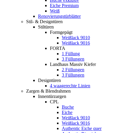
Buche exklusiv
Eiche Premium
Weiß
Renovierungstürblätter
Stil- & Designtüren
Stiltüren
Formgepägt
Weißlack 9010
Weißlack 9016
FORTA
1 Füllung
3 Füllungen
Landhaus Massiv Kiefer
2 Füllungen
3 Füllungen
Designtüren
4 waagerechte Linien
Zargen & Blendrahmen
Innentürzargen
CPL
Buche
Eiche
Weißlack 9010
Weißlack 9016
Authentic Eiche quer