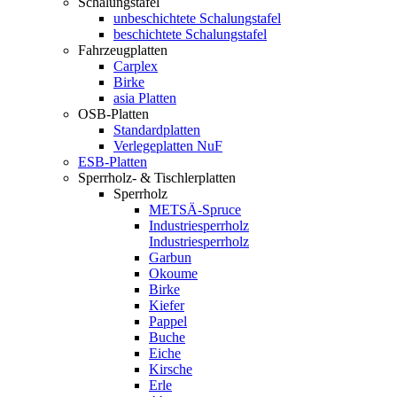
Schalungstafel
unbeschichtete Schalungstafel
beschichtete Schalungstafel
Fahrzeugplatten
Carplex
Birke
asia Platten
OSB-Platten
Standardplatten
Verlegeplatten NuF
ESB-Platten
Sperrholz- & Tischlerplatten
Sperrholz
METSÄ-Spruce
Industriesperrholz
Industriesperrholz
Garbun
Okoume
Birke
Kiefer
Pappel
Buche
Eiche
Kirsche
Erle