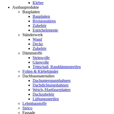
Kleber
Ausbauprodukte
Bauplatten
Bauplatten
Rivisionstüren
Zubehör
Estrichelemente
Ständerwerk
Wand
Decke
Zubehör
Dämmstoffe
Steinwolle
Glaswolle
Trittschall, Randdämmstreifen
Folien & Klebebänder
Dachbaumaterialien
Dachunterspannbahnen
Dachdichtungsbahnen
Weich-/Hartfaserplatten
Dachzubehör
Lüftungsstreifen
Lehmbaustoffe
Steico
Fassade