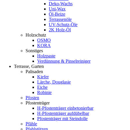
Deko-Wachs
Uni-Wax
Öl-Beize
Terrassenöle
UV-Schutz-Öle
2K Holz-Öl
Holzschutz
OSMO
KORA
Sonstiges
Holzpaste
Verdünnung & Pinselreiniger
Terrasse, Garten
Palisaden
Kiefer
Lärche, Douglasie
Eiche
Robinie
Pfosten
Pfostenträger
H-Pfostenträger einbetonierbar
H-Pfostenträger aufdübelbar
Pfostenträger mit Steindolle
Pfähle
Pfahlstützen