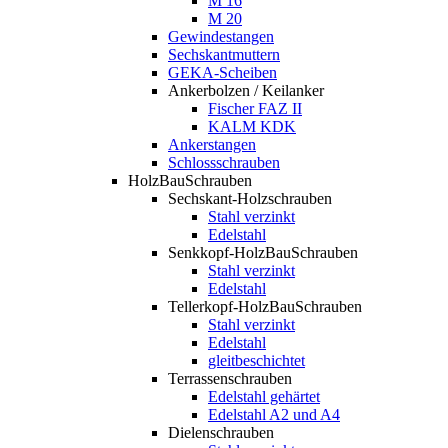
M 16
M 20
Gewindestangen
Sechskantmuttern
GEKA-Scheiben
Ankerbolzen / Keilanker
Fischer FAZ II
KALM KDK
Ankerstangen
Schlossschrauben
HolzBauSchrauben
Sechskant-Holzschrauben
Stahl verzinkt
Edelstahl
Senkkopf-HolzBauSchrauben
Stahl verzinkt
Edelstahl
Tellerkopf-HolzBauSchrauben
Stahl verzinkt
Edelstahl
gleitbeschichtet
Terrassenschrauben
Edelstahl gehärtet
Edelstahl A2 und A4
Dielenschrauben