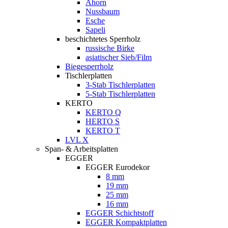
Ahorn
Nussbaum
Esche
Sapeli
beschichtetes Sperrholz
russische Birke
asiatischer Sieb/Film
Biegesperrholz
Tischlerplatten
3-Stab Tischlerplatten
5-Stab Tischlerplatten
KERTO
KERTO Q
HERTO S
KERTO T
LVL X
Span- & Arbeitsplatten
EGGER
EGGER Eurodekor
8 mm
19 mm
25 mm
16 mm
EGGER Schichtstoff
EGGER Kompaktplatten