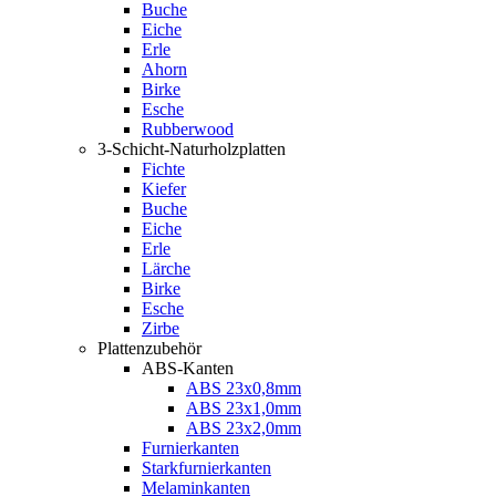
Buche
Eiche
Erle
Ahorn
Birke
Esche
Rubberwood
3-Schicht-Naturholzplatten
Fichte
Kiefer
Buche
Eiche
Erle
Lärche
Birke
Esche
Zirbe
Plattenzubehör
ABS-Kanten
ABS 23x0,8mm
ABS 23x1,0mm
ABS 23x2,0mm
Furnierkanten
Starkfurnierkanten
Melaminkanten