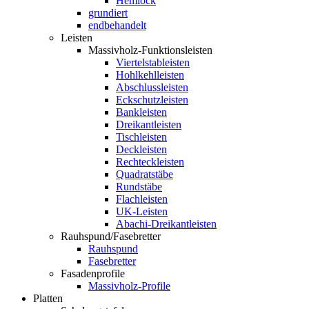
Hemlock
grundiert
endbehandelt
Leisten
Massivholz-Funktionsleisten
Viertelstableisten
Hohlkehlleisten
Abschlussleisten
Eckschutzleisten
Bankleisten
Dreikantleisten
Tischleisten
Deckleisten
Rechteckleisten
Quadratstäbe
Rundstäbe
Flachleisten
UK-Leisten
Abachi-Dreikantleisten
Rauhspund/Fasebretter
Rauhspund
Fasebretter
Fasadenprofile
Massivholz-Profile
Platten