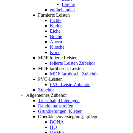
Lärche
endbehandelt
Furnierte Leisten
Fichte
Kiefer
Eiche
Buche
Ahorn
Kirsche
Kork
MDF folierte Leisten
folierte Leisten Zubehör
MDF farbbesch. Leisten
MDF farbbesch. Zubehör
PVC-Leisten
PVC-Leiste-Zubehör
Zubehör
Allgemeines Zubehör
Trittschall, Unterlagen
Randdämmstreifen
Grundierungen, Kleber
Oberflächenversieglung, -pflege
BONA
HQ
OSMO