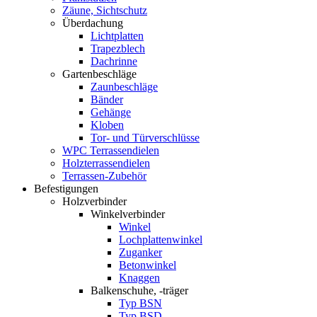
Zäune, Sichtschutz
Überdachung
Lichtplatten
Trapezblech
Dachrinne
Gartenbeschläge
Zaunbeschläge
Bänder
Gehänge
Kloben
Tor- und Türverschlüsse
WPC Terrassendielen
Holzterrassendielen
Terrassen-Zubehör
Befestigungen
Holzverbinder
Winkelverbinder
Winkel
Lochplattenwinkel
Zuganker
Betonwinkel
Knaggen
Balkenschuhe, -träger
Typ BSN
Typ BSD