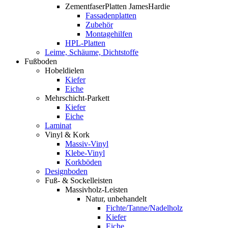
ZementfaserPlatten JamesHardie
Fassadenplatten
Zubehör
Montagehilfen
HPL-Platten
Leime, Schäume, Dichtstoffe
Fußboden
Hobeldielen
Kiefer
Eiche
Mehrschicht-Parkett
Kiefer
Eiche
Laminat
Vinyl & Kork
Massiv-Vinyl
Klebe-Vinyl
Korkböden
Designboden
Fuß- & Sockelleisten
Massivholz-Leisten
Natur, unbehandelt
Fichte/Tanne/Nadelholz
Kiefer
Eiche