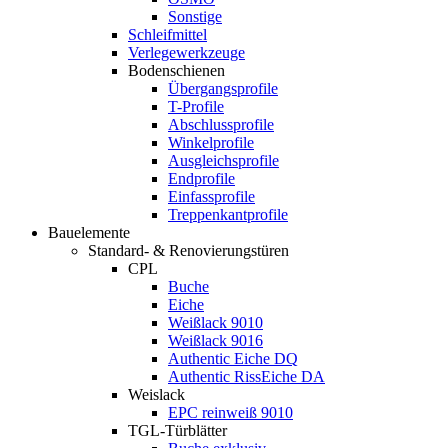
Sonstige
Schleifmittel
Verlegewerkzeuge
Bodenschienen
Übergangsprofile
T-Profile
Abschlussprofile
Winkelprofile
Ausgleichsprofile
Endprofile
Einfassprofile
Treppenkantprofile
Bauelemente
Standard- & Renovierungstüren
CPL
Buche
Eiche
Weißlack 9010
Weißlack 9016
Authentic Eiche DQ
Authentic RissEiche DA
Weislack
EPC reinweiß 9010
TGL-Türblätter