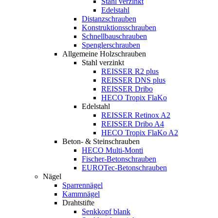
Stahl verzinkt
Edelstahl
Distanzschrauben
Konstruktionsschrauben
Schnellbauschrauben
Spenglerschrauben
Allgemeine Holzschrauben
Stahl verzinkt
REISSER R2 plus
REISSER DNS plus
REISSER Dribo
HECO Tropix FlaKo
Edelstahl
REISSER Retinox A2
REISSER Dribo A4
HECO Tropix FlaKo A2
Beton- & Steinschrauben
HECO Multi-Monti
Fischer-Betonschrauben
EUROTec-Betonschrauben
Nägel
Sparrennägel
Kammnägel
Drahtstifte
Senkkopf blank