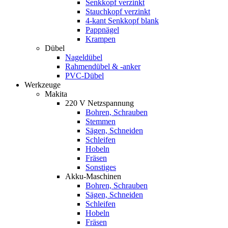
Senkkopf verzinkt
Stauchkopf verzinkt
4-kant Senkkopf blank
Pappnägel
Krampen
Dübel
Nageldübel
Rahmendübel & -anker
PVC-Dübel
Werkzeuge
Makita
220 V Netzspannung
Bohren, Schrauben
Stemmen
Sägen, Schneiden
Schleifen
Hobeln
Fräsen
Sonstiges
Akku-Maschinen
Bohren, Schrauben
Sägen, Schneiden
Schleifen
Hobeln
Fräsen