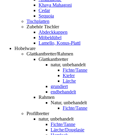
Khaya Mahagoni
Cedar
Sequoia
Tischplatten
Zubehör Tischler
Abdeckkappen
Möbeldübel
Lamello, Konus-Plattl
Hobelware
Glattkantbretter/Rahmen
Glattkantbretter
natur, unbehandelt
Fichte/Tanne
Kiefer
Lärche
grundiert
endbehandelt
Rahmen
Natur, unbehandelt
Fichte/Tanne
Profilbretter
natur, unbehandelt
Fichte/Tanne
Lärche/Douglasie