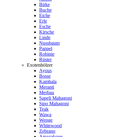
Birke
Buche
Eiche
Erle
Esche
Kirsche
Linde
Nussbaum
Pappel
Robinie
Rüster
Exotenhölzer
Ayous
Bosse
Kambala
Meranti
Merbau
Sapeli Mahagoni
Sipo Mahagoni
Teak
Wawa
Wenge
Whitewood
Zebrano
Amazakoue