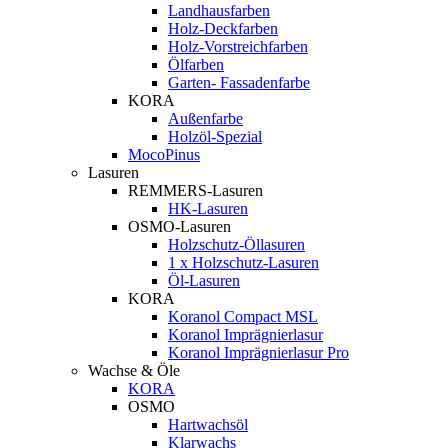
Landhausfarben
Holz-Deckfarben
Holz-Vorstreichfarben
Ölfarben
Garten- Fassadenfarbe
KORA
Außenfarbe
Holzöl-Spezial
MocoPinus
Lasuren
REMMERS-Lasuren
HK-Lasuren
OSMO-Lasuren
Holzschutz-Öllasuren
1 x Holzschutz-Lasuren
Öl-Lasuren
KORA
Koranol Compact MSL
Koranol Imprägnierlasur
Koranol Imprägnierlasur Pro
Wachse & Öle
KORA
OSMO
Hartwachsöl
Klarwachs