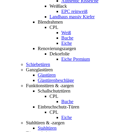
Authentic Risseiche
Weißlack
EPC reinweiß
Landhaus massiv Kiefer
Blendrahmen
CPL
Weiß
Buche
Eiche
Renovierungszargen
Dekorfolie
Eiche Premium
Schiebetüren
Ganzglastüren
Glastüren
Glastürenbeschläge
Funktionstüren & -zargen
Schallschutztüren
CPL
Buche
Einbruchschutz-Türen
CPL
Eiche
Stahltüren & -zargen
Stahltüren