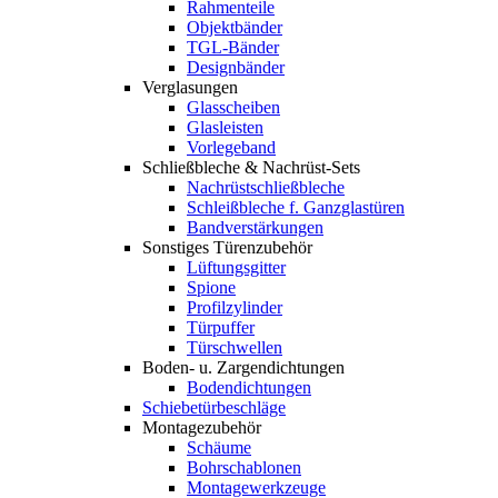
Rahmenteile
Objektbänder
TGL-Bänder
Designbänder
Verglasungen
Glasscheiben
Glasleisten
Vorlegeband
Schließbleche & Nachrüst-Sets
Nachrüstschließbleche
Schleißbleche f. Ganzglastüren
Bandverstärkungen
Sonstiges Türenzubehör
Lüftungsgitter
Spione
Profilzylinder
Türpuffer
Türschwellen
Boden- u. Zargendichtungen
Bodendichtungen
Schiebetürbeschläge
Montagezubehör
Schäume
Bohrschablonen
Montagewerkzeuge