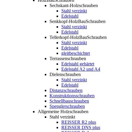
HolzBauSchrauben
Sechskant-Holzschrauben
Stahl verzinkt
Edelstahl
Senkkopf-HolzBauSchrauben
Stahl verzinkt
Edelstahl
Tellerkopf-HolzBauSchrauben
Stahl verzinkt
Edelstahl
gleitbeschichtet
Terrassenschrauben
Edelstahl gehärtet
Edelstahl A2 und A4
Dielenschrauben
Stahl verzinkt
Edelstahl
Distanzschrauben
Konstruktionsschrauben
Schnellbauschrauben
Spenglerschrauben
Allgemeine Holzschrauben
Stahl verzinkt
REISSER R2 plus
REISSER DNS plus