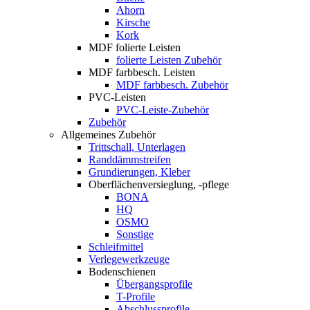
Ahorn
Kirsche
Kork
MDF folierte Leisten
folierte Leisten Zubehör
MDF farbbesch. Leisten
MDF farbbesch. Zubehör
PVC-Leisten
PVC-Leiste-Zubehör
Zubehör
Allgemeines Zubehör
Trittschall, Unterlagen
Randdämmstreifen
Grundierungen, Kleber
Oberflächenversieglung, -pflege
BONA
HQ
OSMO
Sonstige
Schleifmittel
Verlegewerkzeuge
Bodenschienen
Übergangsprofile
T-Profile
Abschlussprofile