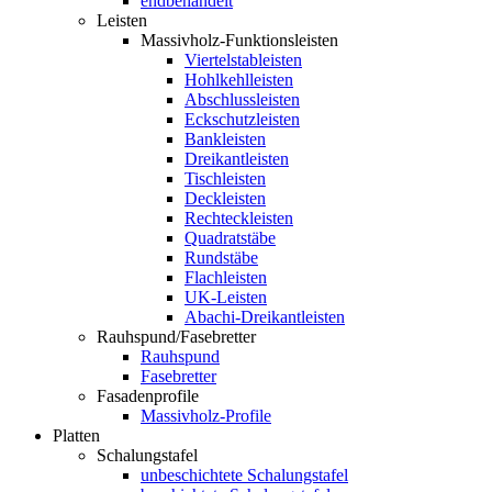
endbehandelt
Leisten
Massivholz-Funktionsleisten
Viertelstableisten
Hohlkehlleisten
Abschlussleisten
Eckschutzleisten
Bankleisten
Dreikantleisten
Tischleisten
Deckleisten
Rechteckleisten
Quadratstäbe
Rundstäbe
Flachleisten
UK-Leisten
Abachi-Dreikantleisten
Rauhspund/Fasebretter
Rauhspund
Fasebretter
Fasadenprofile
Massivholz-Profile
Platten
Schalungstafel
unbeschichtete Schalungstafel