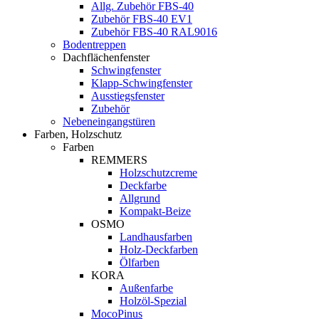
Allg. Zubehör FBS-40
Zubehör FBS-40 EV1
Zubehör FBS-40 RAL9016
Bodentreppen
Dachflächenfenster
Schwingfenster
Klapp-Schwingfenster
Ausstiegsfenster
Zubehör
Nebeneingangstüren
Farben, Holzschutz
Farben
REMMERS
Holzschutzcreme
Deckfarbe
Allgrund
Kompakt-Beize
OSMO
Landhausfarben
Holz-Deckfarben
Ölfarben
KORA
Außenfarbe
Holzöl-Spezial
MocoPinus