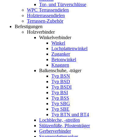
Tor- und Türverschlüsse
WPC Terrassendielen
Holzterrassendielen
Terrassen-Zubehör
Befestigungen
Holzverbinder
Winkelverbinder
Winkel
Lochplattenwinkel
Zuganker
Betonwinkel
Knaggen
Balkenschuhe, -träger
Typ BSN
Typ BSD
Typ BSDI
Typ BSI
Typ BSS
Typ SBG
Typ SBE
Typ BTN und BT4
Lochbleche, -streifen
Stützenfüße, Pfostenträger
Gerberverbinder
Sparrenpfettenanker