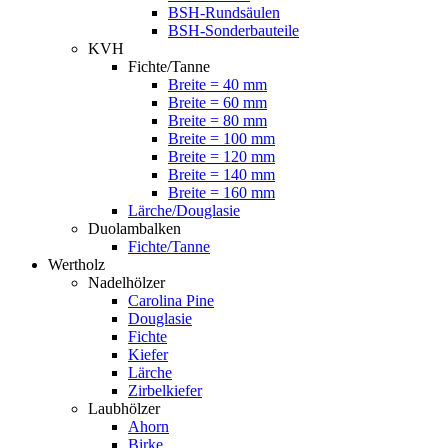
BSH-Rundsäulen
BSH-Sonderbauteile
KVH
Fichte/Tanne
Breite = 40 mm
Breite = 60 mm
Breite = 80 mm
Breite = 100 mm
Breite = 120 mm
Breite = 140 mm
Breite = 160 mm
Lärche/Douglasie
Duolambalken
Fichte/Tanne
Wertholz
Nadelhölzer
Carolina Pine
Douglasie
Fichte
Kiefer
Lärche
Zirbelkiefer
Laubhölzer
Ahorn
Birke