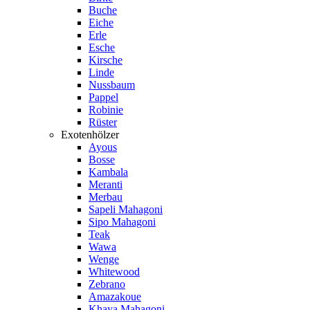
Buche
Eiche
Erle
Esche
Kirsche
Linde
Nussbaum
Pappel
Robinie
Rüster
Exotenhölzer
Ayous
Bosse
Kambala
Meranti
Merbau
Sapeli Mahagoni
Sipo Mahagoni
Teak
Wawa
Wenge
Whitewood
Zebrano
Amazakoue
Khaya Mahagoni