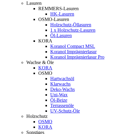
Lasuren
REMMERS-Lasuren
HK-Lasuren
OSMO-Lasuren
Holzschutz-Öllasuren
1 x Holzschutz-Lasuren
Öl-Lasuren
KORA
Koranol Compact MSL
Koranol Imprägnierlasur
Koranol Imprägnierlasur Pro
Wachse & Öle
KORA
OSMO
Hartwachsöl
Klarwachs
Deko-Wachs
Uni-Wax
Öl-Beize
Terrassenöle
UV-Schutz-Öle
Holzschutz
OSMO
KORA
Sonstiges