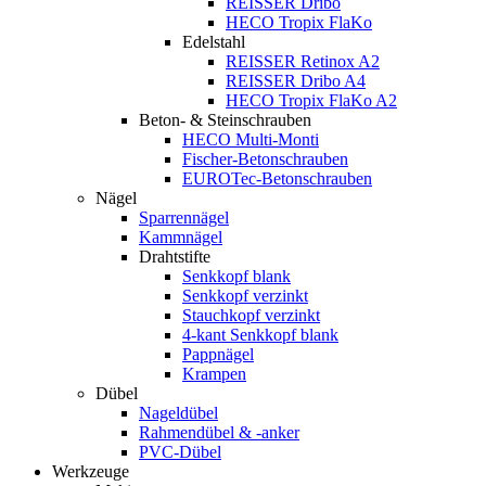
REISSER Dribo
HECO Tropix FlaKo
Edelstahl
REISSER Retinox A2
REISSER Dribo A4
HECO Tropix FlaKo A2
Beton- & Steinschrauben
HECO Multi-Monti
Fischer-Betonschrauben
EUROTec-Betonschrauben
Nägel
Sparrennägel
Kammnägel
Drahtstifte
Senkkopf blank
Senkkopf verzinkt
Stauchkopf verzinkt
4-kant Senkkopf blank
Pappnägel
Krampen
Dübel
Nageldübel
Rahmendübel & -anker
PVC-Dübel
Werkzeuge