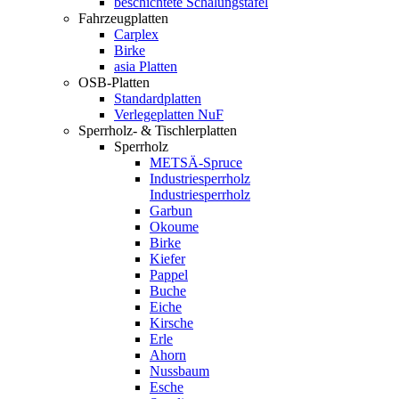
beschichtete Schalungstafel
Fahrzeugplatten
Carplex
Birke
asia Platten
OSB-Platten
Standardplatten
Verlegeplatten NuF
Sperrholz- & Tischlerplatten
Sperrholz
METSÄ-Spruce
Industriesperrholz
Industriesperrholz
Garbun
Okoume
Birke
Kiefer
Pappel
Buche
Eiche
Kirsche
Erle
Ahorn
Nussbaum
Esche