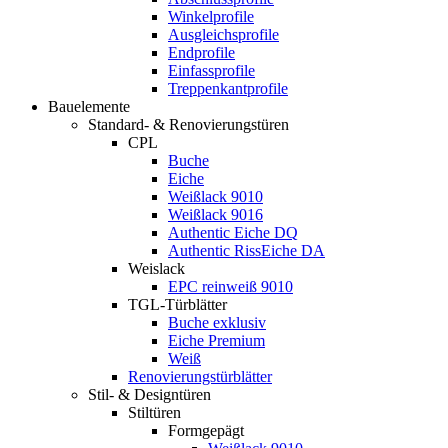
Winkelprofile
Ausgleichsprofile
Endprofile
Einfassprofile
Treppenkantprofile
Bauelemente
Standard- & Renovierungstüren
CPL
Buche
Eiche
Weißlack 9010
Weißlack 9016
Authentic Eiche DQ
Authentic RissEiche DA
Weislack
EPC reinweiß 9010
TGL-Türblätter
Buche exklusiv
Eiche Premium
Weiß
Renovierungstürblätter
Stil- & Designtüren
Stiltüren
Formgepägt