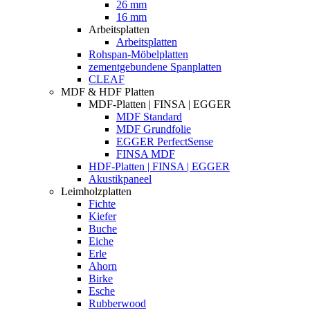
26 mm
16 mm
Arbeitsplatten
Arbeitsplatten
Rohspan-Möbelplatten
zementgebundene Spanplatten
CLEAF
MDF & HDF Platten
MDF-Platten | FINSA | EGGER
MDF Standard
MDF Grundfolie
EGGER PerfectSense
FINSA MDF
HDF-Platten | FINSA | EGGER
Akustikpaneel
Leimholzplatten
Fichte
Kiefer
Buche
Eiche
Erle
Ahorn
Birke
Esche
Rubberwood