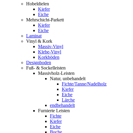
Hobeldielen
Kiefer
Eiche
Mehrschicht-Parkett
Kiefer
Eiche
Laminat
Vinyl & Kork
Massiv-Vinyl
Klebe-Vinyl
Korkböden
Designboden
Fuß- & Sockelleisten
Massivholz-Leisten
Natur, unbehandelt
Fichte/Tanne/Nadelholz
Kiefer
Eiche
Lärche
endbehandelt
Furnierte Leisten
Fichte
Kiefer
Eiche
Buche