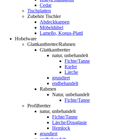
Cedar
Tischplatten
Zubehör Tischler
Abdeckkappen
Möbeldübel
Lamello, Konus-Plattl
Hobelware
Glattkantbretter/Rahmen
Glattkantbretter
natur, unbehandelt
Fichte/Tanne
Kiefer
Lärche
grundiert
endbehandelt
Rahmen
Natur, unbehandelt
Fichte/Tanne
Profilbretter
natur, unbehandelt
Fichte/Tanne
Lärche/Douglasie
Hemlock
grundiert