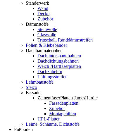
Ständerwerk
Wand
Decke
Zubehör
Dämmstoffe
Steinwolle
Glaswolle
Trittschall, Randdämmstreifen
Folien & Klebebänder
Dachbaumaterialien
Dachunterspannbahnen
Dachdichtungsbahnen
Weich-/Hartfaserplatten
Dachzubehör
Lüftungsstreifen
Lehmbaustoffe
Steico
Fassade
ZementfaserPlatten JamesHardie
Fassadenplatten
Zubehör
Montagehilfen
HPL-Platten
Leime, Schäume, Dichtstoffe
Fußboden