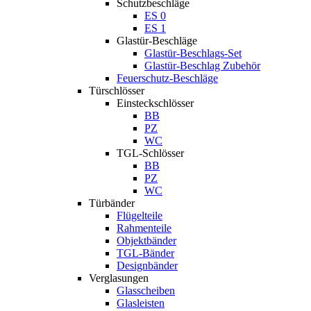
Schutzbeschläge
ES 0
ES 1
Glastür-Beschläge
Glastür-Beschlags-Set
Glastür-Beschlag Zubehör
Feuerschutz-Beschläge
Türschlösser
Einsteckschlösser
BB
PZ
WC
TGL-Schlösser
BB
PZ
WC
Türbänder
Flügelteile
Rahmenteile
Objektbänder
TGL-Bänder
Designbänder
Verglasungen
Glasscheiben
Glasleisten