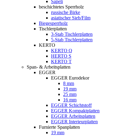
Sapeli
beschichtetes Sperrholz
russische Birke
asiatischer Sieb/Film
Biegesperrholz
Tischlerplatten
3-Stab Tischlerplatten
5-Stab Tischlerplatten
KERTO
KERTO Q
HERTO S
KERTO T
Span- & Arbeitsplatten
EGGER
EGGER Eurodekor
8 mm
19 mm
25 mm
16 mm
EGGER Schichtstoff
EGGER Kompaktplatten
EGGER Arbeitsplatten
EGGER Interieurplatten
Furnierte Spanplatten
19 mm