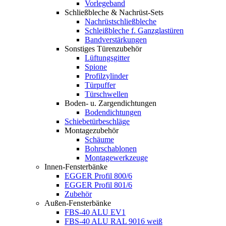
Vorlegeband
Schließbleche & Nachrüst-Sets
Nachrüstschließbleche
Schleißbleche f. Ganzglastüren
Bandverstärkungen
Sonstiges Türenzubehör
Lüftungsgitter
Spione
Profilzylinder
Türpuffer
Türschwellen
Boden- u. Zargendichtungen
Bodendichtungen
Schiebetürbeschläge
Montagezubehör
Schäume
Bohrschablonen
Montagewerkzeuge
Innen-Fensterbänke
EGGER Profil 800/6
EGGER Profil 801/6
Zubehör
Außen-Fensterbänke
FBS-40 ALU EV1
FBS-40 ALU RAL 9016 weiß