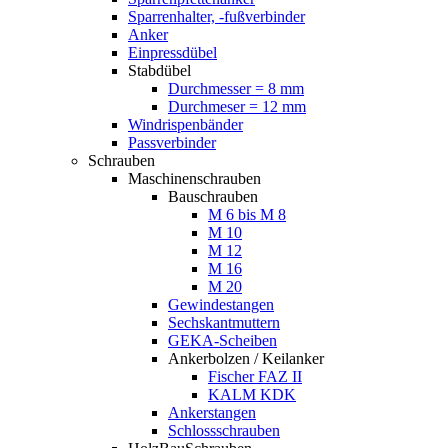
Sparrenhalter, -fußverbinder
Anker
Einpressdübel
Stabdübel
Durchmesser = 8 mm
Durchmeser = 12 mm
Windrispenbänder
Passverbinder
Schrauben
Maschinenschrauben
Bauschrauben
M 6 bis M 8
M 10
M 12
M 16
M 20
Gewindestangen
Sechskantmuttern
GEKA-Scheiben
Ankerbolzen / Keilanker
Fischer FAZ II
KALM KDK
Ankerstangen
Schlossschrauben