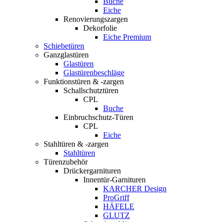
Buche
Eiche
Renovierungszargen
Dekorfolie
Eiche Premium
Schiebetüren
Ganzglastüren
Glastüren
Glastürenbeschläge
Funktionstüren & -zargen
Schallschutztüren
CPL
Buche
Einbruchschutz-Türen
CPL
Eiche
Stahltüren & -zargen
Stahltüren
Türenzubehör
Drückergarnituren
Innentür-Garnituren
KARCHER Design
ProGriff
HÄFELE
GLUTZ