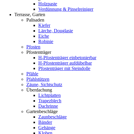
Holzpaste
Verdünnung & Pinselreiniger
Terrasse, Garten
Palisaden
Kiefer
Lärche, Douglasie
Eiche
Robinie
Pfosten
Pfostenträger
H-Pfostenträger einbetonierbar
H-Pfostenträger aufdübelbar
Pfostenträger mit Steindolle
Pfähle
Pfahlstützen
Zäune, Sichtschutz
Überdachung
Lichtplatten
Trapezblech
Dachrinne
Gartenbeschläge
Zaunbeschläge
Bänder
Gehänge
Kloben