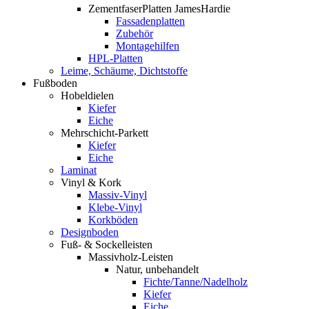
ZementfaserPlatten JamesHardie
Fassadenplatten
Zubehör
Montagehilfen
HPL-Platten
Leime, Schäume, Dichtstoffe
Fußboden
Hobeldielen
Kiefer
Eiche
Mehrschicht-Parkett
Kiefer
Eiche
Laminat
Vinyl & Kork
Massiv-Vinyl
Klebe-Vinyl
Korkböden
Designboden
Fuß- & Sockelleisten
Massivholz-Leisten
Natur, unbehandelt
Fichte/Tanne/Nadelholz
Kiefer
Eiche