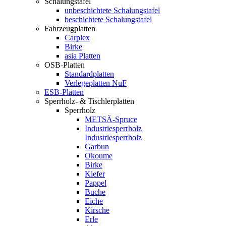
Schalungstafel
unbeschichtete Schalungstafel
beschichtete Schalungstafel
Fahrzeugplatten
Carplex
Birke
asia Platten
OSB-Platten
Standardplatten
Verlegeplatten NuF
ESB-Platten
Sperrholz- & Tischlerplatten
Sperrholz
METSÄ-Spruce
Industriesperrholz
Industriesperrholz
Garbun
Okoume
Birke
Kiefer
Pappel
Buche
Eiche
Kirsche
Erle