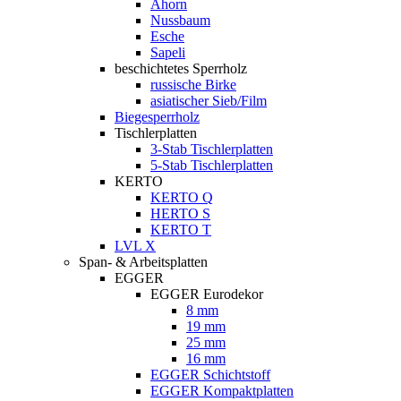
Ahorn
Nussbaum
Esche
Sapeli
beschichtetes Sperrholz
russische Birke
asiatischer Sieb/Film
Biegesperrholz
Tischlerplatten
3-Stab Tischlerplatten
5-Stab Tischlerplatten
KERTO
KERTO Q
HERTO S
KERTO T
LVL X
Span- & Arbeitsplatten
EGGER
EGGER Eurodekor
8 mm
19 mm
25 mm
16 mm
EGGER Schichtstoff
EGGER Kompaktplatten