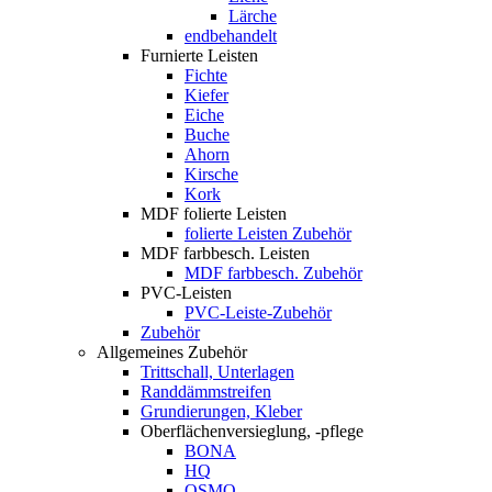
Lärche
endbehandelt
Furnierte Leisten
Fichte
Kiefer
Eiche
Buche
Ahorn
Kirsche
Kork
MDF folierte Leisten
folierte Leisten Zubehör
MDF farbbesch. Leisten
MDF farbbesch. Zubehör
PVC-Leisten
PVC-Leiste-Zubehör
Zubehör
Allgemeines Zubehör
Trittschall, Unterlagen
Randdämmstreifen
Grundierungen, Kleber
Oberflächenversieglung, -pflege
BONA
HQ
OSMO