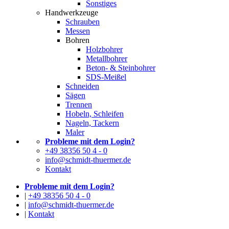
Sonstiges
Handwerkzeuge
Schrauben
Messen
Bohren
Holzbohrer
Metallbohrer
Beton- & Steinbohrer
SDS-Meißel
Schneiden
Sägen
Trennen
Hobeln, Schleifen
Nageln, Tackern
Maler
Probleme mit dem Login?
+49 38356 50 4 - 0
info@schmidt-thuermer.de
Kontakt
Probleme mit dem Login?
|
+49 38356 50 4 - 0
|
info@schmidt-thuermer.de
|
Kontakt