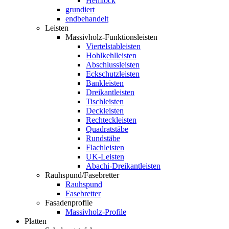
Hemlock
grundiert
endbehandelt
Leisten
Massivholz-Funktionsleisten
Viertelstableisten
Hohlkehlleisten
Abschlussleisten
Eckschutzleisten
Bankleisten
Dreikantleisten
Tischleisten
Deckleisten
Rechteckleisten
Quadratstäbe
Rundstäbe
Flachleisten
UK-Leisten
Abachi-Dreikantleisten
Rauhspund/Fasebretter
Rauhspund
Fasebretter
Fasadenprofile
Massivholz-Profile
Platten