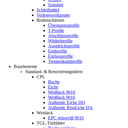
Sonstige
Schleifmittel
Verlegewerkzeuge
Bodenschienen
Übergangsprofile
T-Profile
Abschlussprofile
Winkelprofile
Ausgleichsprofile
Endprofile
Einfassprofile
Treppenkantprofile
Bauelemente
Standard- & Renovierungstüren
CPL
Buche
Eiche
Weißlack 9010
Weißlack 9016
Authentic Eiche DQ
Authentic RissEiche DA
Weislack
EPC reinweiß 9010
TGL-Türblätter