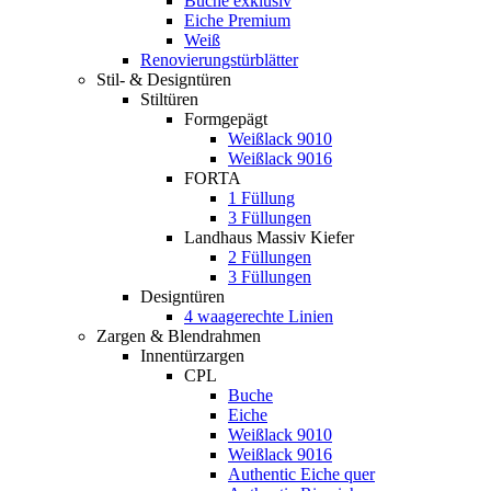
Buche exklusiv
Eiche Premium
Weiß
Renovierungstürblätter
Stil- & Designtüren
Stiltüren
Formgepägt
Weißlack 9010
Weißlack 9016
FORTA
1 Füllung
3 Füllungen
Landhaus Massiv Kiefer
2 Füllungen
3 Füllungen
Designtüren
4 waagerechte Linien
Zargen & Blendrahmen
Innentürzargen
CPL
Buche
Eiche
Weißlack 9010
Weißlack 9016
Authentic Eiche quer