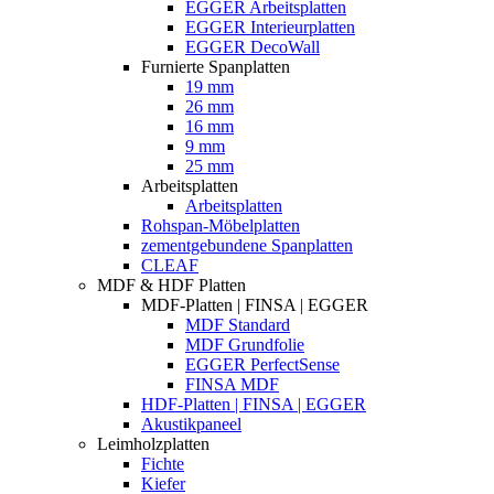
EGGER Arbeitsplatten
EGGER Interieurplatten
EGGER DecoWall
Furnierte Spanplatten
19 mm
26 mm
16 mm
9 mm
25 mm
Arbeitsplatten
Arbeitsplatten
Rohspan-Möbelplatten
zementgebundene Spanplatten
CLEAF
MDF & HDF Platten
MDF-Platten | FINSA | EGGER
MDF Standard
MDF Grundfolie
EGGER PerfectSense
FINSA MDF
HDF-Platten | FINSA | EGGER
Akustikpaneel
Leimholzplatten
Fichte
Kiefer