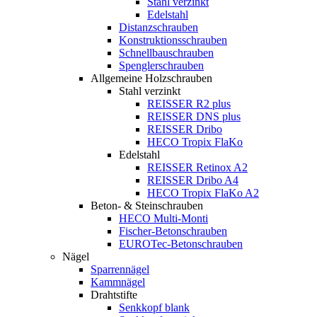
Stahl verzinkt
Edelstahl
Distanzschrauben
Konstruktionsschrauben
Schnellbauschrauben
Spenglerschrauben
Allgemeine Holzschrauben
Stahl verzinkt
REISSER R2 plus
REISSER DNS plus
REISSER Dribo
HECO Tropix FlaKo
Edelstahl
REISSER Retinox A2
REISSER Dribo A4
HECO Tropix FlaKo A2
Beton- & Steinschrauben
HECO Multi-Monti
Fischer-Betonschrauben
EUROTec-Betonschrauben
Nägel
Sparrennägel
Kammnägel
Drahtstifte
Senkkopf blank