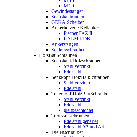
M 16
M 20
Gewindestangen
Sechskantmuttern
GEKA-Scheiben
Ankerbolzen / Keilanker
Fischer FAZ II
KALM KDK
Ankerstangen
Schlossschrauben
HolzBauSchrauben
Sechskant-Holzschrauben
Stahl verzinkt
Edelstahl
Senkkopf-HolzBauSchrauben
Stahl verzinkt
Edelstahl
Tellerkopf-HolzBauSchrauben
Stahl verzinkt
Edelstahl
gleitbeschichtet
Terrassenschrauben
Edelstahl gehärtet
Edelstahl A2 und A4
Dielenschrauben