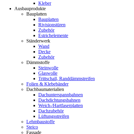
Kleber
Ausbauprodukte
Bauplatten
Bauplatten
Rivisionstüren
Zubehör
Estrichelemente
Ständerwerk
Wand
Decke
Zubehör
Dämmstoffe
Steinwolle
Glaswolle
Trittschall, Randdämmstreifen
Folien & Klebebänder
Dachbaumaterialien
Dachunterspannbahnen
Dachdichtungsbahnen
Weich-/Hartfaserplatten
Dachzubehör
Lüftungsstreifen
Lehmbaustoffe
Steico
Fassade