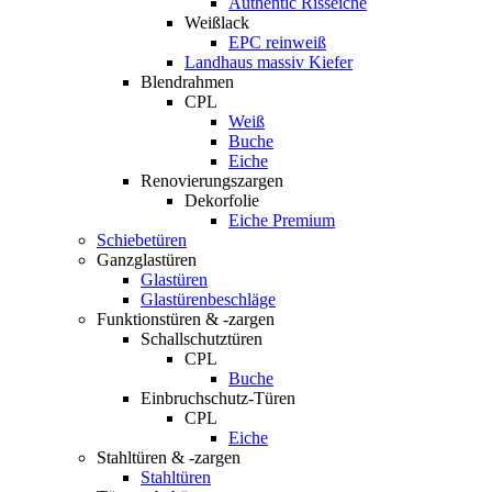
Authentic Risseiche
Weißlack
EPC reinweiß
Landhaus massiv Kiefer
Blendrahmen
CPL
Weiß
Buche
Eiche
Renovierungszargen
Dekorfolie
Eiche Premium
Schiebetüren
Ganzglastüren
Glastüren
Glastürenbeschläge
Funktionstüren & -zargen
Schallschutztüren
CPL
Buche
Einbruchschutz-Türen
CPL
Eiche
Stahltüren & -zargen
Stahltüren