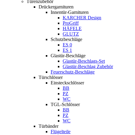
Türenzubehör
Drückergarnituren
Innentür-Garnituren
KARCHER Design
ProGriff
HÄFELE
GLUTZ
Schutzbeschläge
ES 0
ES 1
Glastür-Beschläge
Glastür-Beschlags-Set
Glastür-Beschlag Zubehör
Feuerschutz-Beschläge
Türschlösser
Einsteckschlösser
BB
PZ
WC
TGL-Schlösser
BB
PZ
WC
Türbänder
Flügelteile