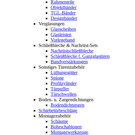
Rahmenteile
Objektbänder
TGL-Bänder
Designbänder
Verglasungen
Glasscheiben
Glasleisten
Vorlegeband
Schließbleche & Nachrüst-Sets
Nachrüstschließbleche
Schleißbleche f. Ganzglastüren
Bandverstärkungen
Sonstiges Türenzubehör
Lüftungsgitter
Spione
Profilzylinder
Türpuffer
Türschwellen
Boden- u. Zargendichtungen
Bodendichtungen
Schiebetürbeschläge
Montagezubehör
Schäume
Bohrschablonen
Montagewerkzeuge