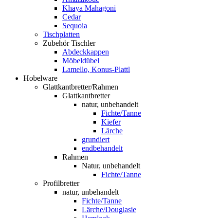
Khaya Mahagoni
Cedar
Sequoia
Tischplatten
Zubehör Tischler
Abdeckkappen
Möbeldübel
Lamello, Konus-Plattl
Hobelware
Glattkantbretter/Rahmen
Glattkantbretter
natur, unbehandelt
Fichte/Tanne
Kiefer
Lärche
grundiert
endbehandelt
Rahmen
Natur, unbehandelt
Fichte/Tanne
Profilbretter
natur, unbehandelt
Fichte/Tanne
Lärche/Douglasie