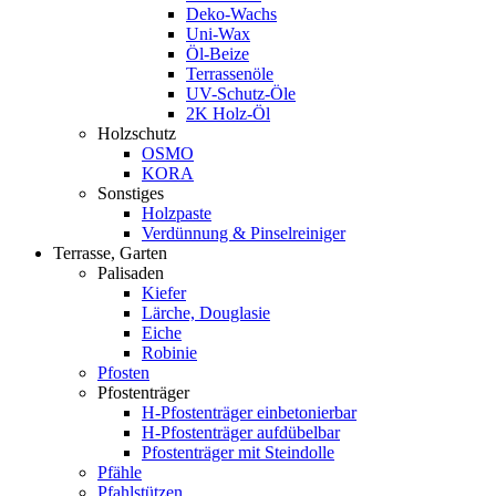
Deko-Wachs
Uni-Wax
Öl-Beize
Terrassenöle
UV-Schutz-Öle
2K Holz-Öl
Holzschutz
OSMO
KORA
Sonstiges
Holzpaste
Verdünnung & Pinselreiniger
Terrasse, Garten
Palisaden
Kiefer
Lärche, Douglasie
Eiche
Robinie
Pfosten
Pfostenträger
H-Pfostenträger einbetonierbar
H-Pfostenträger aufdübelbar
Pfostenträger mit Steindolle
Pfähle
Pfahlstützen