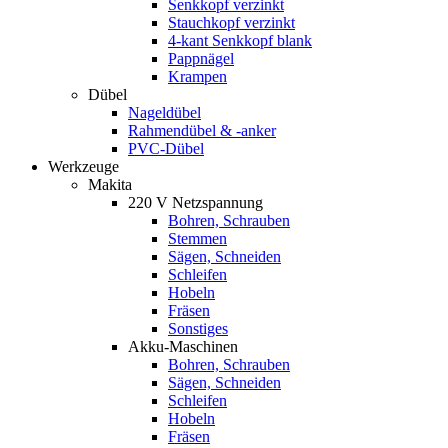
Senkkopf verzinkt
Stauchkopf verzinkt
4-kant Senkkopf blank
Pappnägel
Krampen
Dübel
Nageldübel
Rahmendübel & -anker
PVC-Dübel
Werkzeuge
Makita
220 V Netzspannung
Bohren, Schrauben
Stemmen
Sägen, Schneiden
Schleifen
Hobeln
Fräsen
Sonstiges
Akku-Maschinen
Bohren, Schrauben
Sägen, Schneiden
Schleifen
Hobeln
Fräsen