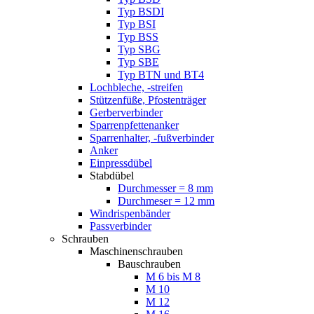
Typ BSDI
Typ BSI
Typ BSS
Typ SBG
Typ SBE
Typ BTN und BT4
Lochbleche, -streifen
Stützenfüße, Pfostenträger
Gerberverbinder
Sparrenpfettenanker
Sparrenhalter, -fußverbinder
Anker
Einpressdübel
Stabdübel
Durchmesser = 8 mm
Durchmeser = 12 mm
Windrispenbänder
Passverbinder
Schrauben
Maschinenschrauben
Bauschrauben
M 6 bis M 8
M 10
M 12