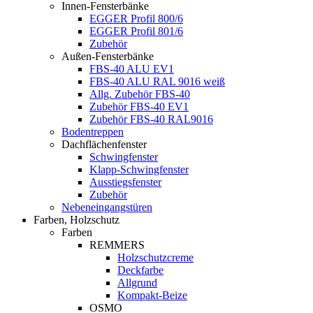
Innen-Fensterbänke
EGGER Profil 800/6
EGGER Profil 801/6
Zubehör
Außen-Fensterbänke
FBS-40 ALU EV1
FBS-40 ALU RAL 9016 weiß
Allg. Zubehör FBS-40
Zubehör FBS-40 EV1
Zubehör FBS-40 RAL9016
Bodentreppen
Dachflächenfenster
Schwingfenster
Klapp-Schwingfenster
Ausstiegsfenster
Zubehör
Nebeneingangstüren
Farben, Holzschutz
Farben
REMMERS
Holzschutzcreme
Deckfarbe
Allgrund
Kompakt-Beize
OSMO