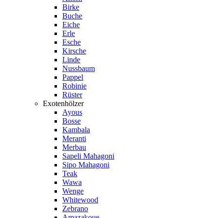
Birke
Buche
Eiche
Erle
Esche
Kirsche
Linde
Nussbaum
Pappel
Robinie
Rüster
Exotenhölzer
Ayous
Bosse
Kambala
Meranti
Merbau
Sapeli Mahagoni
Sipo Mahagoni
Teak
Wawa
Wenge
Whitewood
Zebrano
Amazakoue