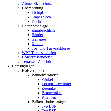
Zäune, Sichtschutz
Überdachung
Lichtplatten
Trapezblech
Dachrinne
Gartenbeschläge
Zaunbeschläge
Bänder
Gehänge
Kloben
Tor- und Türverschlüsse
WPC Terrassendielen
Holzterrassendielen
Terrassen-Zubehör
Befestigungen
Holzverbinder
Winkelverbinder
Winkel
Lochplattenwinkel
Zuganker
Betonwinkel
Knaggen
Balkenschuhe, -träger
Typ BSN
Typ BSD