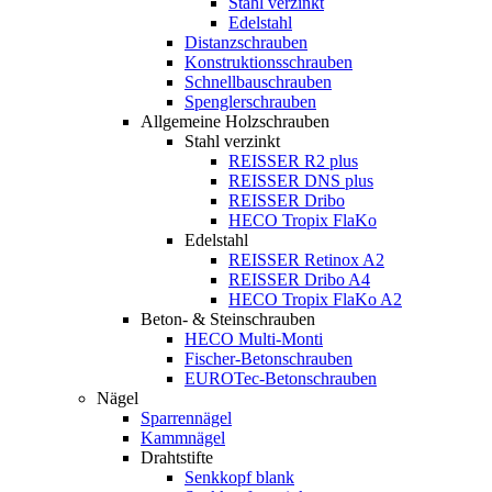
Stahl verzinkt
Edelstahl
Distanzschrauben
Konstruktionsschrauben
Schnellbauschrauben
Spenglerschrauben
Allgemeine Holzschrauben
Stahl verzinkt
REISSER R2 plus
REISSER DNS plus
REISSER Dribo
HECO Tropix FlaKo
Edelstahl
REISSER Retinox A2
REISSER Dribo A4
HECO Tropix FlaKo A2
Beton- & Steinschrauben
HECO Multi-Monti
Fischer-Betonschrauben
EUROTec-Betonschrauben
Nägel
Sparrennägel
Kammnägel
Drahtstifte
Senkkopf blank