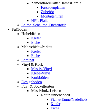
ZementfaserPlatten JamesHardie
Fassadenplatten
Zubehör
Montagehilfen
HPL-Platten
Leime, Schäume, Dichtstoffe
Fußboden
Hobeldielen
Kiefer
Eiche
Mehrschicht-Parkett
Kiefer
Eiche
Laminat
Vinyl & Kork
Massiv-Vinyl
Klebe-Vinyl
Korkböden
Designboden
Fuß- & Sockelleisten
Massivholz-Leisten
Natur, unbehandelt
Fichte/Tanne/Nadelholz
Kiefer
Eiche