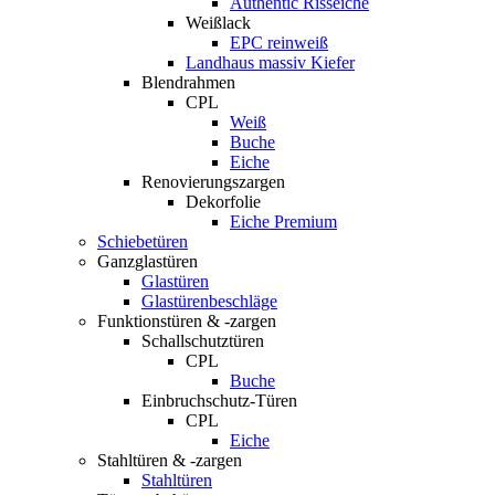
Authentic Risseiche
Weißlack
EPC reinweiß
Landhaus massiv Kiefer
Blendrahmen
CPL
Weiß
Buche
Eiche
Renovierungszargen
Dekorfolie
Eiche Premium
Schiebetüren
Ganzglastüren
Glastüren
Glastürenbeschläge
Funktionstüren & -zargen
Schallschutztüren
CPL
Buche
Einbruchschutz-Türen
CPL
Eiche
Stahltüren & -zargen
Stahltüren