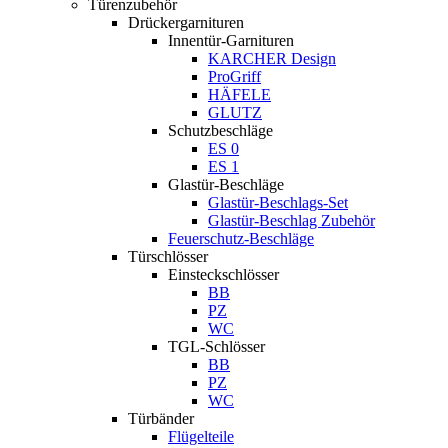
Türenzubehör
Drückergarnituren
Innentür-Garnituren
KARCHER Design
ProGriff
HÄFELE
GLUTZ
Schutzbeschläge
ES 0
ES 1
Glastür-Beschläge
Glastür-Beschlags-Set
Glastür-Beschlag Zubehör
Feuerschutz-Beschläge
Türschlösser
Einsteckschlösser
BB
PZ
WC
TGL-Schlösser
BB
PZ
WC
Türbänder
Flügelteile