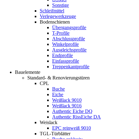
Sonstige
Schleifmittel
Verlegewerkzeuge
Bodenschienen
Übergangsprofile
T-Profile
Abschlussprofile
Winkelprofile
Ausgleichsprofile
Endprofile
Einfassprofile
Treppenkantprofile
Bauelemente
Standard- & Renovierungstüren
CPL
Buche
Eiche
Weißlack 9010
Weißlack 9016
Authentic Eiche DQ
Authentic RissEiche DA
Weislack
EPC reinweiß 9010
TGL-Türblätter