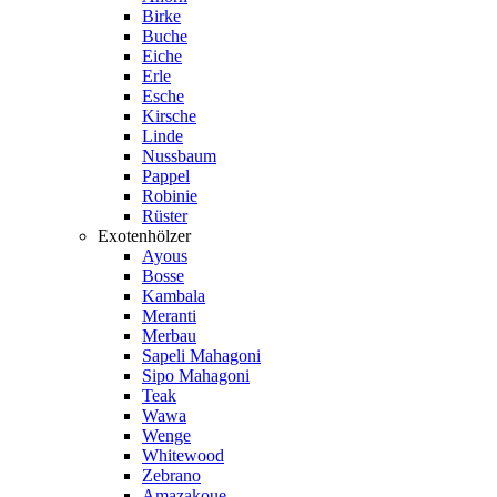
Birke
Buche
Eiche
Erle
Esche
Kirsche
Linde
Nussbaum
Pappel
Robinie
Rüster
Exotenhölzer
Ayous
Bosse
Kambala
Meranti
Merbau
Sapeli Mahagoni
Sipo Mahagoni
Teak
Wawa
Wenge
Whitewood
Zebrano
Amazakoue