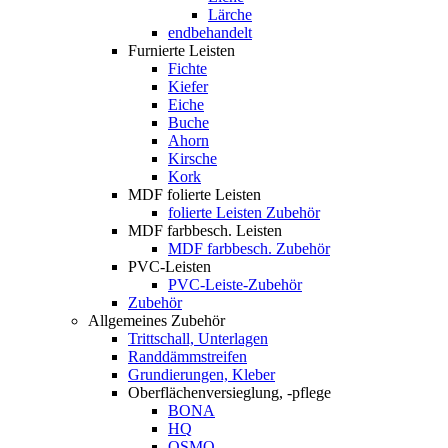
Lärche
endbehandelt
Furnierte Leisten
Fichte
Kiefer
Eiche
Buche
Ahorn
Kirsche
Kork
MDF folierte Leisten
folierte Leisten Zubehör
MDF farbbesch. Leisten
MDF farbbesch. Zubehör
PVC-Leisten
PVC-Leiste-Zubehör
Zubehör
Allgemeines Zubehör
Trittschall, Unterlagen
Randdämmstreifen
Grundierungen, Kleber
Oberflächenversieglung, -pflege
BONA
HQ
OSMO