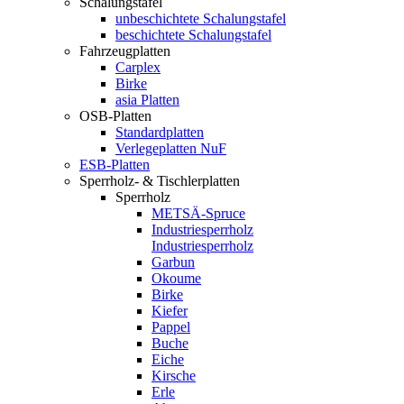
Schalungstafel
unbeschichtete Schalungstafel
beschichtete Schalungstafel
Fahrzeugplatten
Carplex
Birke
asia Platten
OSB-Platten
Standardplatten
Verlegeplatten NuF
ESB-Platten
Sperrholz- & Tischlerplatten
Sperrholz
METSÄ-Spruce
Industriesperrholz
Industriesperrholz
Garbun
Okoume
Birke
Kiefer
Pappel
Buche
Eiche
Kirsche
Erle