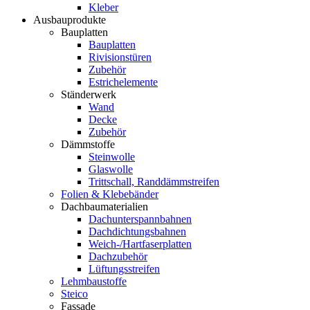
Kleber
Ausbauprodukte
Bauplatten
Bauplatten
Rivisionstüren
Zubehör
Estrichelemente
Ständerwerk
Wand
Decke
Zubehör
Dämmstoffe
Steinwolle
Glaswolle
Trittschall, Randdämmstreifen
Folien & Klebebänder
Dachbaumaterialien
Dachunterspannbahnen
Dachdichtungsbahnen
Weich-/Hartfaserplatten
Dachzubehör
Lüftungsstreifen
Lehmbaustoffe
Steico
Fassade