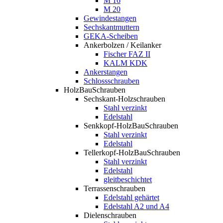
M 16
M 20
Gewindestangen
Sechskantmuttern
GEKA-Scheiben
Ankerbolzen / Keilanker
Fischer FAZ II
KALM KDK
Ankerstangen
Schlossschrauben
HolzBauSchrauben
Sechskant-Holzschrauben
Stahl verzinkt
Edelstahl
Senkkopf-HolzBauSchrauben
Stahl verzinkt
Edelstahl
Tellerkopf-HolzBauSchrauben
Stahl verzinkt
Edelstahl
gleitbeschichtet
Terrassenschrauben
Edelstahl gehärtet
Edelstahl A2 und A4
Dielenschrauben