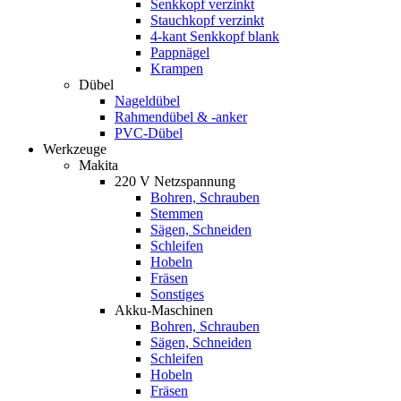
Senkkopf verzinkt
Stauchkopf verzinkt
4-kant Senkkopf blank
Pappnägel
Krampen
Dübel
Nageldübel
Rahmendübel & -anker
PVC-Dübel
Werkzeuge
Makita
220 V Netzspannung
Bohren, Schrauben
Stemmen
Sägen, Schneiden
Schleifen
Hobeln
Fräsen
Sonstiges
Akku-Maschinen
Bohren, Schrauben
Sägen, Schneiden
Schleifen
Hobeln
Fräsen