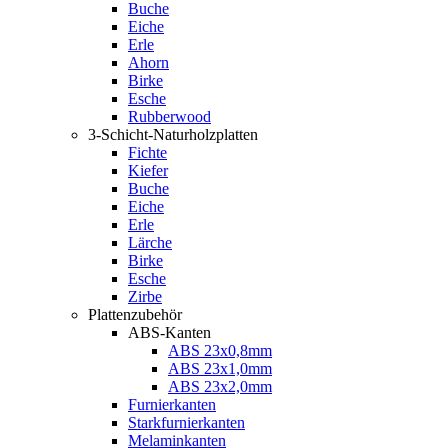
Buche
Eiche
Erle
Ahorn
Birke
Esche
Rubberwood
3-Schicht-Naturholzplatten
Fichte
Kiefer
Buche
Eiche
Erle
Lärche
Birke
Esche
Zirbe
Plattenzubehör
ABS-Kanten
ABS 23x0,8mm
ABS 23x1,0mm
ABS 23x2,0mm
Furnierkanten
Starkfurnierkanten
Melaminkanten