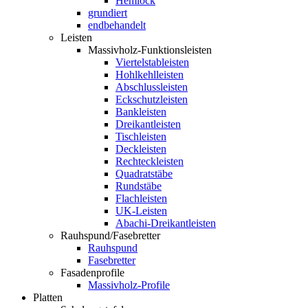
Hemlock
grundiert
endbehandelt
Leisten
Massivholz-Funktionsleisten
Viertelstableisten
Hohlkehlleisten
Abschlussleisten
Eckschutzleisten
Bankleisten
Dreikantleisten
Tischleisten
Deckleisten
Rechteckleisten
Quadratstäbe
Rundstäbe
Flachleisten
UK-Leisten
Abachi-Dreikantleisten
Rauhspund/Fasebretter
Rauhspund
Fasebretter
Fasadenprofile
Massivholz-Profile
Platten