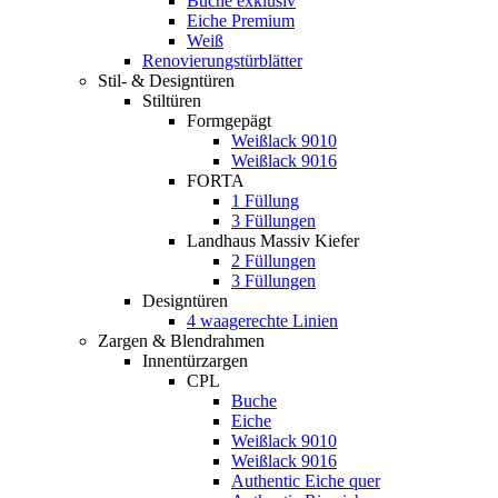
Buche exklusiv
Eiche Premium
Weiß
Renovierungstürblätter
Stil- & Designtüren
Stiltüren
Formgepägt
Weißlack 9010
Weißlack 9016
FORTA
1 Füllung
3 Füllungen
Landhaus Massiv Kiefer
2 Füllungen
3 Füllungen
Designtüren
4 waagerechte Linien
Zargen & Blendrahmen
Innentürzargen
CPL
Buche
Eiche
Weißlack 9010
Weißlack 9016
Authentic Eiche quer