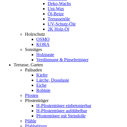
Deko-Wachs
Uni-Wax
Öl-Beize
Terrassenöle
UV-Schutz-Öle
2K Holz-Öl
Holzschutz
OSMO
KORA
Sonstiges
Holzpaste
Verdünnung & Pinselreiniger
Terrasse, Garten
Palisaden
Kiefer
Lärche, Douglasie
Eiche
Robinie
Pfosten
Pfostenträger
H-Pfostenträger einbetonierbar
H-Pfostenträger aufdübelbar
Pfostenträger mit Steindolle
Pfähle
Pfahlstützen