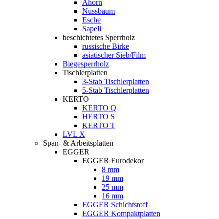
Ahorn
Nussbaum
Esche
Sapeli
beschichtetes Sperrholz
russische Birke
asiatischer Sieb/Film
Biegesperrholz
Tischlerplatten
3-Stab Tischlerplatten
5-Stab Tischlerplatten
KERTO
KERTO Q
HERTO S
KERTO T
LVL X
Span- & Arbeitsplatten
EGGER
EGGER Eurodekor
8 mm
19 mm
25 mm
16 mm
EGGER Schichtstoff
EGGER Kompaktplatten