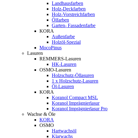
Landhausfarben
Holz-Deckfarben
Holz-Vorstreichfarben
Ölfarben
Garten- Fassadenfarbe
KORA
Außenfarbe
Holzöl-Spezial
MocoPinus
Lasuren
REMMERS-Lasuren
HK-Lasuren
OSMO-Lasuren
Holzschutz-Öllasuren
1 x Holzschutz-Lasuren
Öl-Lasuren
KORA
Koranol Compact MSL
Koranol Imprägnierlasur
Koranol Imprägnierlasur Pro
Wachse & Öle
KORA
OSMO
Hartwachsöl
Klarwachs