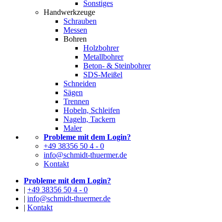
Sonstiges
Handwerkzeuge
Schrauben
Messen
Bohren
Holzbohrer
Metallbohrer
Beton- & Steinbohrer
SDS-Meißel
Schneiden
Sägen
Trennen
Hobeln, Schleifen
Nageln, Tackern
Maler
Probleme mit dem Login?
+49 38356 50 4 - 0
info@schmidt-thuermer.de
Kontakt
Probleme mit dem Login?
|
+49 38356 50 4 - 0
|
info@schmidt-thuermer.de
|
Kontakt