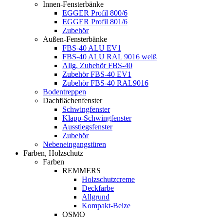
Innen-Fensterbänke
EGGER Profil 800/6
EGGER Profil 801/6
Zubehör
Außen-Fensterbänke
FBS-40 ALU EV1
FBS-40 ALU RAL 9016 weiß
Allg. Zubehör FBS-40
Zubehör FBS-40 EV1
Zubehör FBS-40 RAL9016
Bodentreppen
Dachflächenfenster
Schwingfenster
Klapp-Schwingfenster
Ausstiegsfenster
Zubehör
Nebeneingangstüren
Farben, Holzschutz
Farben
REMMERS
Holzschutzcreme
Deckfarbe
Allgrund
Kompakt-Beize
OSMO