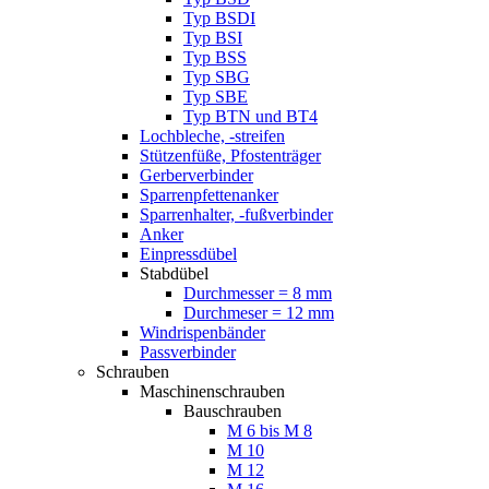
Typ BSDI
Typ BSI
Typ BSS
Typ SBG
Typ SBE
Typ BTN und BT4
Lochbleche, -streifen
Stützenfüße, Pfostenträger
Gerberverbinder
Sparrenpfettenanker
Sparrenhalter, -fußverbinder
Anker
Einpressdübel
Stabdübel
Durchmesser = 8 mm
Durchmeser = 12 mm
Windrispenbänder
Passverbinder
Schrauben
Maschinenschrauben
Bauschrauben
M 6 bis M 8
M 10
M 12