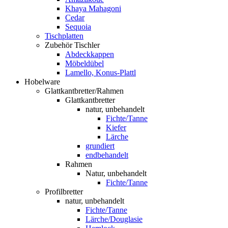
Khaya Mahagoni
Cedar
Sequoia
Tischplatten
Zubehör Tischler
Abdeckkappen
Möbeldübel
Lamello, Konus-Plattl
Hobelware
Glattkantbretter/Rahmen
Glattkantbretter
natur, unbehandelt
Fichte/Tanne
Kiefer
Lärche
grundiert
endbehandelt
Rahmen
Natur, unbehandelt
Fichte/Tanne
Profilbretter
natur, unbehandelt
Fichte/Tanne
Lärche/Douglasie