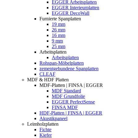
EGGER Arbeitsplatten
EGGER Interieurplatten
EGGER DecoWall
Furnierte Spanplatten
19 mm
26 mm
16 mm
9 mm
25 mm
Arbeitsplatten
Arbeitsplatten
Rohspan-Möbelplatten
zementgebundene Spanplatten
CLEAF
MDF & HDF Platten
MDF-Platten | FINSA | EGGER
MDF Standard
MDF Grundfolie
EGGER PerfectSense
FINSA MDF
HDF-Platten | FINSA | EGGER
Akustikpaneel
Leimholzplatten
Fichte
Kiefer