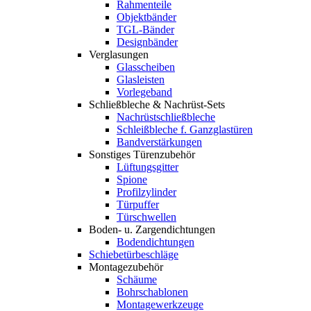
Rahmenteile
Objektbänder
TGL-Bänder
Designbänder
Verglasungen
Glasscheiben
Glasleisten
Vorlegeband
Schließbleche & Nachrüst-Sets
Nachrüstschließbleche
Schleißbleche f. Ganzglastüren
Bandverstärkungen
Sonstiges Türenzubehör
Lüftungsgitter
Spione
Profilzylinder
Türpuffer
Türschwellen
Boden- u. Zargendichtungen
Bodendichtungen
Schiebetürbeschläge
Montagezubehör
Schäume
Bohrschablonen
Montagewerkzeuge