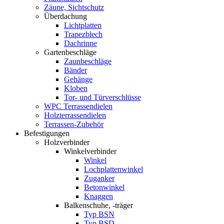
Zäune, Sichtschutz
Überdachung
Lichtplatten
Trapezblech
Dachrinne
Gartenbeschläge
Zaunbeschläge
Bänder
Gehänge
Kloben
Tor- und Türverschlüsse
WPC Terrassendielen
Holzterrassendielen
Terrassen-Zubehör
Befestigungen
Holzverbinder
Winkelverbinder
Winkel
Lochplattenwinkel
Zuganker
Betonwinkel
Knaggen
Balkenschuhe, -träger
Typ BSN
Typ BSD