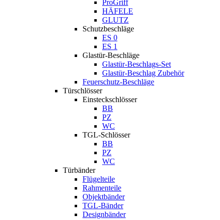
ProGriff
HÄFELE
GLUTZ
Schutzbeschläge
ES 0
ES 1
Glastür-Beschläge
Glastür-Beschlags-Set
Glastür-Beschlag Zubehör
Feuerschutz-Beschläge
Türschlösser
Einsteckschlösser
BB
PZ
WC
TGL-Schlösser
BB
PZ
WC
Türbänder
Flügelteile
Rahmenteile
Objektbänder
TGL-Bänder
Designbänder