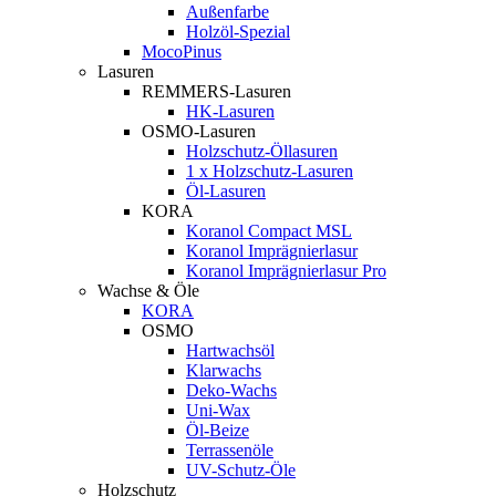
Außenfarbe
Holzöl-Spezial
MocoPinus
Lasuren
REMMERS-Lasuren
HK-Lasuren
OSMO-Lasuren
Holzschutz-Öllasuren
1 x Holzschutz-Lasuren
Öl-Lasuren
KORA
Koranol Compact MSL
Koranol Imprägnierlasur
Koranol Imprägnierlasur Pro
Wachse & Öle
KORA
OSMO
Hartwachsöl
Klarwachs
Deko-Wachs
Uni-Wax
Öl-Beize
Terrassenöle
UV-Schutz-Öle
Holzschutz