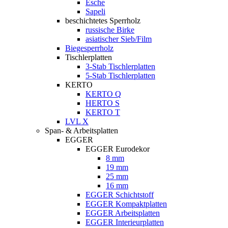
Esche
Sapeli
beschichtetes Sperrholz
russische Birke
asiatischer Sieb/Film
Biegesperrholz
Tischlerplatten
3-Stab Tischlerplatten
5-Stab Tischlerplatten
KERTO
KERTO Q
HERTO S
KERTO T
LVL X
Span- & Arbeitsplatten
EGGER
EGGER Eurodekor
8 mm
19 mm
25 mm
16 mm
EGGER Schichtstoff
EGGER Kompaktplatten
EGGER Arbeitsplatten
EGGER Interieurplatten