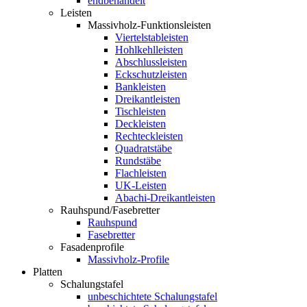
endbehandelt
Leisten
Massivholz-Funktionsleisten
Viertelstableisten
Hohlkehlleisten
Abschlussleisten
Eckschutzleisten
Bankleisten
Dreikantleisten
Tischleisten
Deckleisten
Rechteckleisten
Quadratstäbe
Rundstäbe
Flachleisten
UK-Leisten
Abachi-Dreikantleisten
Rauhspund/Fasebretter
Rauhspund
Fasebretter
Fasadenprofile
Massivholz-Profile
Platten
Schalungstafel
unbeschichtete Schalungstafel