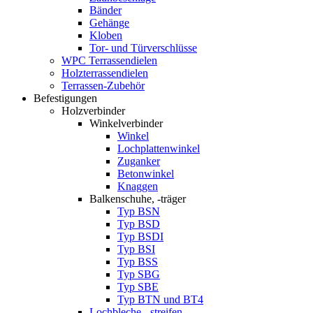
Bänder
Gehänge
Kloben
Tor- und Türverschlüsse
WPC Terrassendielen
Holzterrassendielen
Terrassen-Zubehör
Befestigungen
Holzverbinder
Winkelverbinder
Winkel
Lochplattenwinkel
Zuganker
Betonwinkel
Knaggen
Balkenschuhe, -träger
Typ BSN
Typ BSD
Typ BSDI
Typ BSI
Typ BSS
Typ SBG
Typ SBE
Typ BTN und BT4
Lochbleche, -streifen