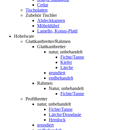
Cedar
Tischplatten
Zubehör Tischler
Abdeckkappen
Möbeldübel
Lamello, Konus-Plattl
Hobelware
Glattkantbretter/Rahmen
Glattkantbretter
natur, unbehandelt
Fichte/Tanne
Kiefer
Lärche
grundiert
endbehandelt
Rahmen
Natur, unbehandelt
Fichte/Tanne
Profilbretter
natur, unbehandelt
Fichte/Tanne
Lärche/Douglasie
Hemlock
grundiert