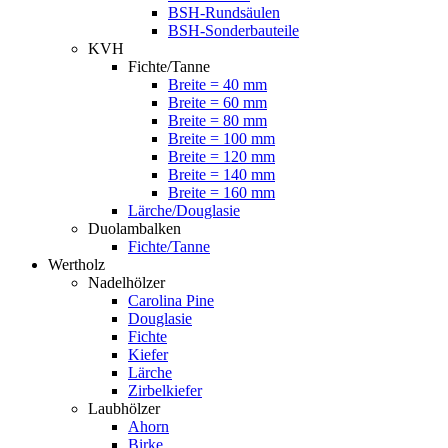
BSH-Rundsäulen
BSH-Sonderbauteile
KVH
Fichte/Tanne
Breite = 40 mm
Breite = 60 mm
Breite = 80 mm
Breite = 100 mm
Breite = 120 mm
Breite = 140 mm
Breite = 160 mm
Lärche/Douglasie
Duolambalken
Fichte/Tanne
Wertholz
Nadelhölzer
Carolina Pine
Douglasie
Fichte
Kiefer
Lärche
Zirbelkiefer
Laubhölzer
Ahorn
Birke