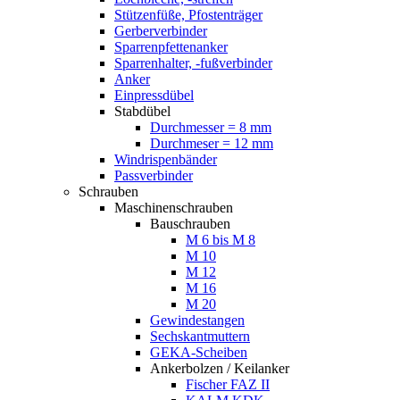
Stützenfüße, Pfostenträger
Gerberverbinder
Sparrenpfettenanker
Sparrenhalter, -fußverbinder
Anker
Einpressdübel
Stabdübel
Durchmesser = 8 mm
Durchmeser = 12 mm
Windrispenbänder
Passverbinder
Schrauben
Maschinenschrauben
Bauschrauben
M 6 bis M 8
M 10
M 12
M 16
M 20
Gewindestangen
Sechskantmuttern
GEKA-Scheiben
Ankerbolzen / Keilanker
Fischer FAZ II