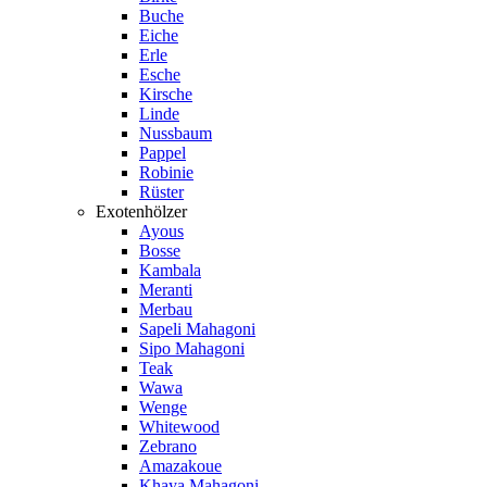
Buche
Eiche
Erle
Esche
Kirsche
Linde
Nussbaum
Pappel
Robinie
Rüster
Exotenhölzer
Ayous
Bosse
Kambala
Meranti
Merbau
Sapeli Mahagoni
Sipo Mahagoni
Teak
Wawa
Wenge
Whitewood
Zebrano
Amazakoue
Khaya Mahagoni