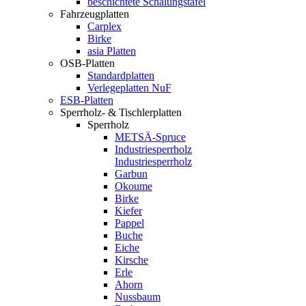
beschichtete Schalungstafel
Fahrzeugplatten
Carplex
Birke
asia Platten
OSB-Platten
Standardplatten
Verlegeplatten NuF
ESB-Platten
Sperrholz- & Tischlerplatten
Sperrholz
METSÄ-Spruce
Industriesperrholz
Industriesperrholz
Garbun
Okoume
Birke
Kiefer
Pappel
Buche
Eiche
Kirsche
Erle
Ahorn
Nussbaum