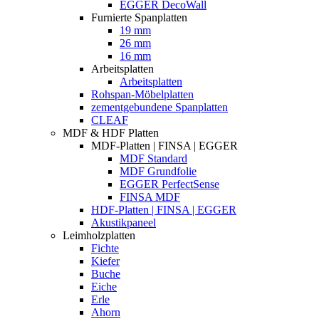
EGGER DecoWall
Furnierte Spanplatten
19 mm
26 mm
16 mm
Arbeitsplatten
Arbeitsplatten
Rohspan-Möbelplatten
zementgebundene Spanplatten
CLEAF
MDF & HDF Platten
MDF-Platten | FINSA | EGGER
MDF Standard
MDF Grundfolie
EGGER PerfectSense
FINSA MDF
HDF-Platten | FINSA | EGGER
Akustikpaneel
Leimholzplatten
Fichte
Kiefer
Buche
Eiche
Erle
Ahorn