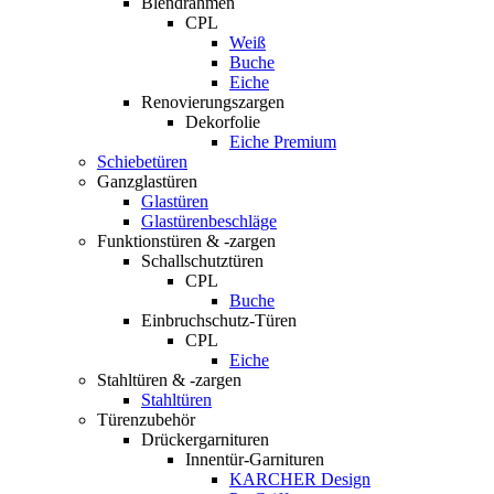
Blendrahmen
CPL
Weiß
Buche
Eiche
Renovierungszargen
Dekorfolie
Eiche Premium
Schiebetüren
Ganzglastüren
Glastüren
Glastürenbeschläge
Funktionstüren & -zargen
Schallschutztüren
CPL
Buche
Einbruchschutz-Türen
CPL
Eiche
Stahltüren & -zargen
Stahltüren
Türenzubehör
Drückergarnituren
Innentür-Garnituren
KARCHER Design