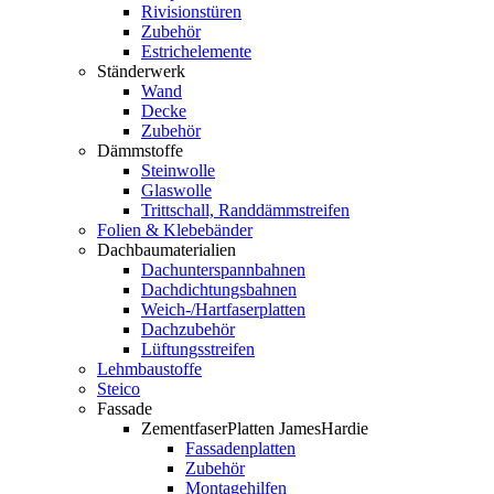
Rivisionstüren
Zubehör
Estrichelemente
Ständerwerk
Wand
Decke
Zubehör
Dämmstoffe
Steinwolle
Glaswolle
Trittschall, Randdämmstreifen
Folien & Klebebänder
Dachbaumaterialien
Dachunterspannbahnen
Dachdichtungsbahnen
Weich-/Hartfaserplatten
Dachzubehör
Lüftungsstreifen
Lehmbaustoffe
Steico
Fassade
ZementfaserPlatten JamesHardie
Fassadenplatten
Zubehör
Montagehilfen