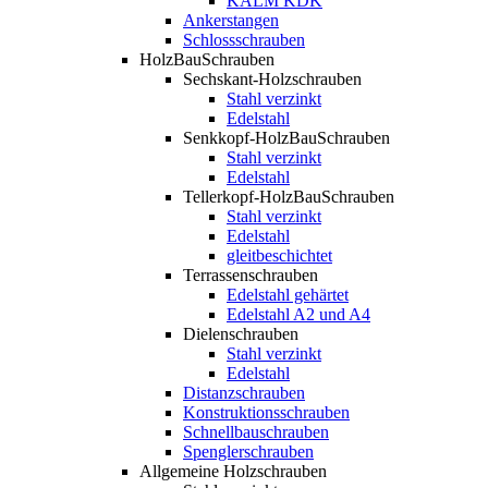
KALM KDK
Ankerstangen
Schlossschrauben
HolzBauSchrauben
Sechskant-Holzschrauben
Stahl verzinkt
Edelstahl
Senkkopf-HolzBauSchrauben
Stahl verzinkt
Edelstahl
Tellerkopf-HolzBauSchrauben
Stahl verzinkt
Edelstahl
gleitbeschichtet
Terrassenschrauben
Edelstahl gehärtet
Edelstahl A2 und A4
Dielenschrauben
Stahl verzinkt
Edelstahl
Distanzschrauben
Konstruktionsschrauben
Schnellbauschrauben
Spenglerschrauben
Allgemeine Holzschrauben