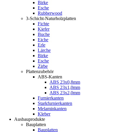
Birke
Esche
Rubberwood
3-Schicht-Naturholzplatten
Fichte
Kiefer
Buche
Eiche
Erle
Lärche
Birke
Esche
Zirbe
Plattenzubehör
ABS-Kanten
ABS 23x0,8mm
ABS 23x1,0mm
ABS 23x2,0mm
Furnierkanten
Starkfurnierkanten
Melaminkanten
Kleber
Ausbauprodukte
Bauplatten
Bauplatten