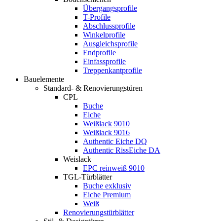
Übergangsprofile
T-Profile
Abschlussprofile
Winkelprofile
Ausgleichsprofile
Endprofile
Einfassprofile
Treppenkantprofile
Bauelemente
Standard- & Renovierungstüren
CPL
Buche
Eiche
Weißlack 9010
Weißlack 9016
Authentic Eiche DQ
Authentic RissEiche DA
Weislack
EPC reinweiß 9010
TGL-Türblätter
Buche exklusiv
Eiche Premium
Weiß
Renovierungstürblätter