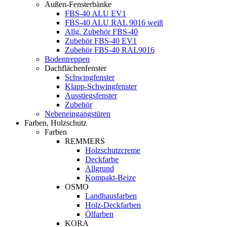
Außen-Fensterbänke
FBS-40 ALU EV1
FBS-40 ALU RAL 9016 weiß
Allg. Zubehör FBS-40
Zubehör FBS-40 EV1
Zubehör FBS-40 RAL9016
Bodentreppen
Dachflächenfenster
Schwingfenster
Klapp-Schwingfenster
Ausstiegsfenster
Zubehör
Nebeneingangstüren
Farben, Holzschutz
Farben
REMMERS
Holzschutzcreme
Deckfarbe
Allgrund
Kompakt-Beize
OSMO
Landhausfarben
Holz-Deckfarben
Ölfarben
KORA