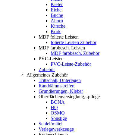
Kiefer
Eiche
Buche
Ahorn
Kirsche
Kork
MDF folierte Leisten
folierte Leisten Zubehör
MDF farbbesch. Leisten
MDF farbbesch. Zubehör
PVC-Leisten
PVC-Leiste-Zubehör
Zubehör
Allgemeines Zubehör
Trittschall, Unterlagen
Randdämmstreifen
Grundierungen, Kleber
Oberflächenversieglung, -pflege
BONA
HQ
OSMO
Sonstige
Schleifmittel
Verlegewerkzeuge
Bodenschienen