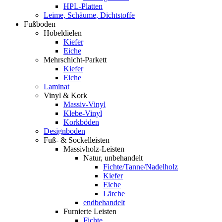
HPL-Platten
Leime, Schäume, Dichtstoffe
Fußboden
Hobeldielen
Kiefer
Eiche
Mehrschicht-Parkett
Kiefer
Eiche
Laminat
Vinyl & Kork
Massiv-Vinyl
Klebe-Vinyl
Korkböden
Designboden
Fuß- & Sockelleisten
Massivholz-Leisten
Natur, unbehandelt
Fichte/Tanne/Nadelholz
Kiefer
Eiche
Lärche
endbehandelt
Furnierte Leisten
Fichte