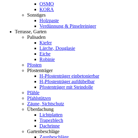
OSMO
KORA
Sonstiges
Holzpaste
Verdünnung & Pinselreiniger
Terrasse, Garten
Palisaden
Kiefer
Lärche, Douglasie
Eiche
Robinie
Pfosten
Pfostenträger
H-Pfostenträger einbetonierbar
H-Pfostenträger aufdübelbar
Pfostenträger mit Steindolle
Pfähle
Pfahlstützen
Zäune, Sichtschutz
Überdachung
Lichtplatten
Trapezblech
Dachrinne
Gartenbeschläge
Zaunbeschläge