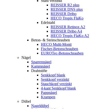
Stahl verzinkt
REISSER R2 plus
REISSER DNS plus
REISSER Dribo
HECO Tropix FlaKo
Edelstahl
REISSER Retinox A2
REISSER Dribo A4
HECO Tropix FlaKo A2
Beton- & Steinschrauben
HECO Multi-Monti
Fischer-Betonschrauben
EUROTec-Betonschrauben
Nägel
Sparrennägel
Kammnägel
Drahtstifte
Senkkopf blank
Senkkopf verzinkt
Stauchkopf verzinkt
4-kant Senkkopf blank
Pappnägel
Krampen
Dübel
Nageldübel