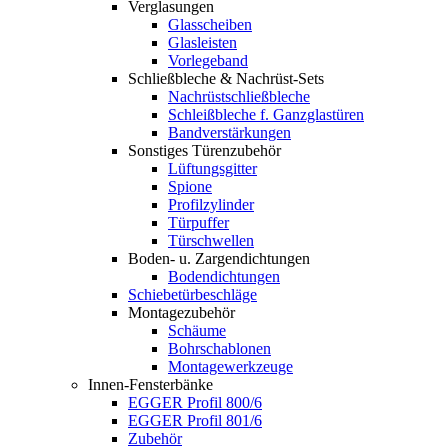
Verglasungen
Glasscheiben
Glasleisten
Vorlegeband
Schließbleche & Nachrüst-Sets
Nachrüstschließbleche
Schleißbleche f. Ganzglastüren
Bandverstärkungen
Sonstiges Türenzubehör
Lüftungsgitter
Spione
Profilzylinder
Türpuffer
Türschwellen
Boden- u. Zargendichtungen
Bodendichtungen
Schiebetürbeschläge
Montagezubehör
Schäume
Bohrschablonen
Montagewerkzeuge
Innen-Fensterbänke
EGGER Profil 800/6
EGGER Profil 801/6
Zubehör