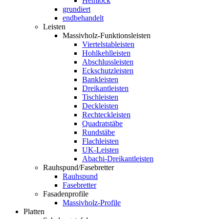
Hemlock
grundiert
endbehandelt
Leisten
Massivholz-Funktionsleisten
Viertelstableisten
Hohlkehlleisten
Abschlussleisten
Eckschutzleisten
Bankleisten
Dreikantleisten
Tischleisten
Deckleisten
Rechteckleisten
Quadratstäbe
Rundstäbe
Flachleisten
UK-Leisten
Abachi-Dreikantleisten
Rauhspund/Fasebretter
Rauhspund
Fasebretter
Fasadenprofile
Massivholz-Profile
Platten