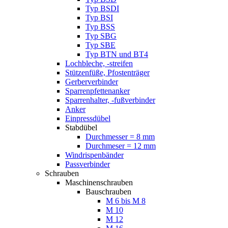
Typ BSDI
Typ BSI
Typ BSS
Typ SBG
Typ SBE
Typ BTN und BT4
Lochbleche, -streifen
Stützenfüße, Pfostenträger
Gerberverbinder
Sparrenpfettenanker
Sparrenhalter, -fußverbinder
Anker
Einpressdübel
Stabdübel
Durchmesser = 8 mm
Durchmeser = 12 mm
Windrispenbänder
Passverbinder
Schrauben
Maschinenschrauben
Bauschrauben
M 6 bis M 8
M 10
M 12