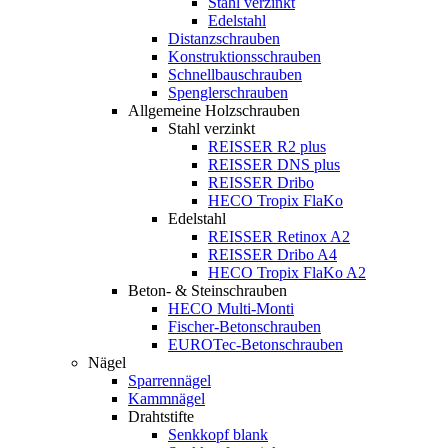
Stahl verzinkt
Edelstahl
Distanzschrauben
Konstruktionsschrauben
Schnellbauschrauben
Spenglerschrauben
Allgemeine Holzschrauben
Stahl verzinkt
REISSER R2 plus
REISSER DNS plus
REISSER Dribo
HECO Tropix FlaKo
Edelstahl
REISSER Retinox A2
REISSER Dribo A4
HECO Tropix FlaKo A2
Beton- & Steinschrauben
HECO Multi-Monti
Fischer-Betonschrauben
EUROTec-Betonschrauben
Nägel
Sparrennägel
Kammnägel
Drahtstifte
Senkkopf blank