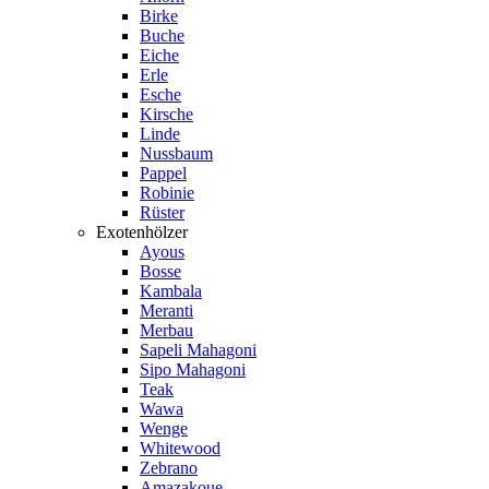
Birke
Buche
Eiche
Erle
Esche
Kirsche
Linde
Nussbaum
Pappel
Robinie
Rüster
Exotenhölzer
Ayous
Bosse
Kambala
Meranti
Merbau
Sapeli Mahagoni
Sipo Mahagoni
Teak
Wawa
Wenge
Whitewood
Zebrano
Amazakoue