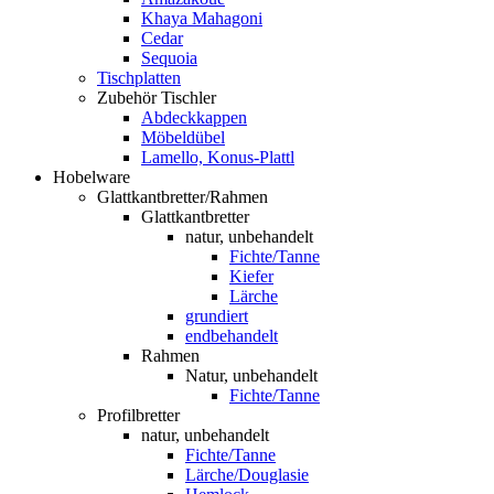
Khaya Mahagoni
Cedar
Sequoia
Tischplatten
Zubehör Tischler
Abdeckkappen
Möbeldübel
Lamello, Konus-Plattl
Hobelware
Glattkantbretter/Rahmen
Glattkantbretter
natur, unbehandelt
Fichte/Tanne
Kiefer
Lärche
grundiert
endbehandelt
Rahmen
Natur, unbehandelt
Fichte/Tanne
Profilbretter
natur, unbehandelt
Fichte/Tanne
Lärche/Douglasie