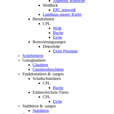
Authentic Risseiche
Weißlack
EPC reinweiß
Landhaus massiv Kiefer
Blendrahmen
CPL
Weiß
Buche
Eiche
Renovierungszargen
Dekorfolie
Eiche Premium
Schiebetüren
Ganzglastüren
Glastüren
Glastürenbeschläge
Funktionstüren & -zargen
Schallschutztüren
CPL
Buche
Einbruchschutz-Türen
CPL
Eiche
Stahltüren & -zargen
Stahltüren