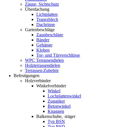
Zäune, Sichtschutz
Überdachung
Lichtplatten
Trapezblech
Dachrinne
Gartenbeschläge
Zaunbeschläge
Bänder
Gehänge
Kloben
Tor- und Türverschlüsse
WPC Terrassendielen
Holzterrassendielen
Terrassen-Zubehör
Befestigungen
Holzverbinder
Winkelverbinder
Winkel
Lochplattenwinkel
Zuganker
Betonwinkel
Knaggen
Balkenschuhe, -träger
Typ BSN
Typ BSD