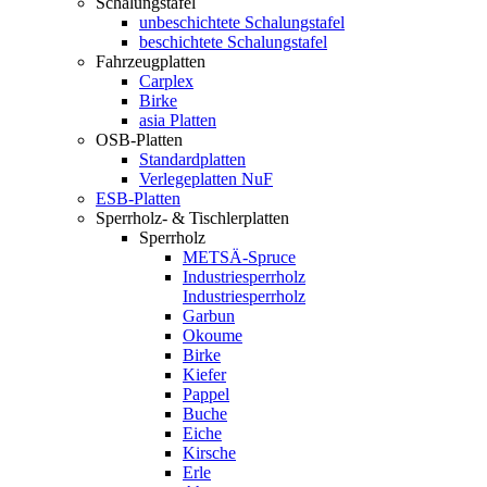
Schalungstafel
unbeschichtete Schalungstafel
beschichtete Schalungstafel
Fahrzeugplatten
Carplex
Birke
asia Platten
OSB-Platten
Standardplatten
Verlegeplatten NuF
ESB-Platten
Sperrholz- & Tischlerplatten
Sperrholz
METSÄ-Spruce
Industriesperrholz
Industriesperrholz
Garbun
Okoume
Birke
Kiefer
Pappel
Buche
Eiche
Kirsche
Erle