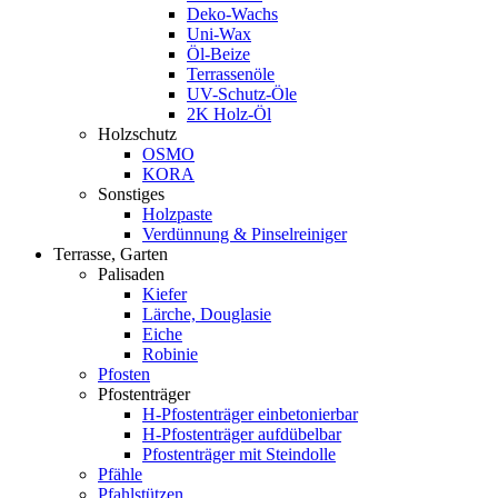
Deko-Wachs
Uni-Wax
Öl-Beize
Terrassenöle
UV-Schutz-Öle
2K Holz-Öl
Holzschutz
OSMO
KORA
Sonstiges
Holzpaste
Verdünnung & Pinselreiniger
Terrasse, Garten
Palisaden
Kiefer
Lärche, Douglasie
Eiche
Robinie
Pfosten
Pfostenträger
H-Pfostenträger einbetonierbar
H-Pfostenträger aufdübelbar
Pfostenträger mit Steindolle
Pfähle
Pfahlstützen