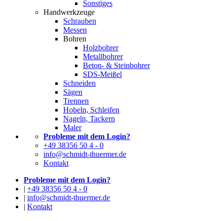
Sonstiges
Handwerkzeuge
Schrauben
Messen
Bohren
Holzbohrer
Metallbohrer
Beton- & Steinbohrer
SDS-Meißel
Schneiden
Sägen
Trennen
Hobeln, Schleifen
Nageln, Tackern
Maler
Probleme mit dem Login?
+49 38356 50 4 - 0
info@schmidt-thuermer.de
Kontakt
Probleme mit dem Login?
|
+49 38356 50 4 - 0
|
info@schmidt-thuermer.de
|
Kontakt