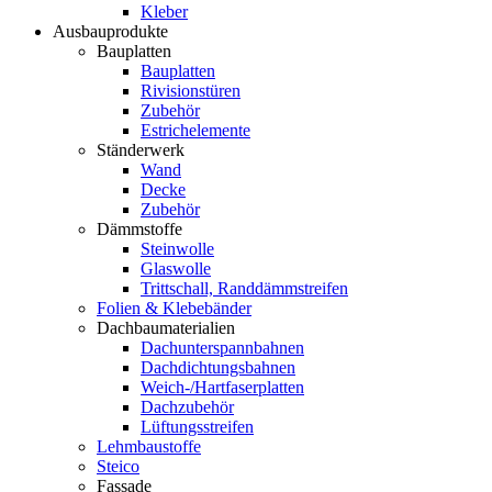
Kleber
Ausbauprodukte
Bauplatten
Bauplatten
Rivisionstüren
Zubehör
Estrichelemente
Ständerwerk
Wand
Decke
Zubehör
Dämmstoffe
Steinwolle
Glaswolle
Trittschall, Randdämmstreifen
Folien & Klebebänder
Dachbaumaterialien
Dachunterspannbahnen
Dachdichtungsbahnen
Weich-/Hartfaserplatten
Dachzubehör
Lüftungsstreifen
Lehmbaustoffe
Steico
Fassade