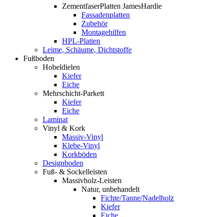
ZementfaserPlatten JamesHardie
Fassadenplatten
Zubehör
Montagehilfen
HPL-Platten
Leime, Schäume, Dichtstoffe
Fußboden
Hobeldielen
Kiefer
Eiche
Mehrschicht-Parkett
Kiefer
Eiche
Laminat
Vinyl & Kork
Massiv-Vinyl
Klebe-Vinyl
Korkböden
Designboden
Fuß- & Sockelleisten
Massivholz-Leisten
Natur, unbehandelt
Fichte/Tanne/Nadelholz
Kiefer
Eiche