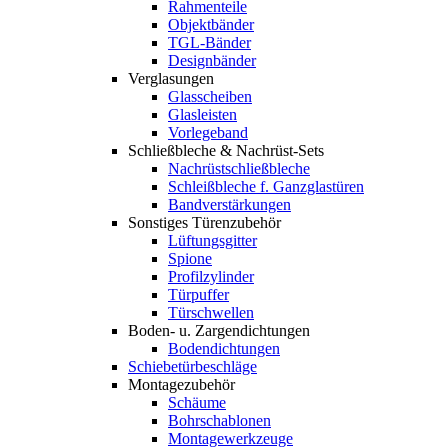
Rahmenteile
Objektbänder
TGL-Bänder
Designbänder
Verglasungen
Glasscheiben
Glasleisten
Vorlegeband
Schließbleche & Nachrüst-Sets
Nachrüstschließbleche
Schleißbleche f. Ganzglastüren
Bandverstärkungen
Sonstiges Türenzubehör
Lüftungsgitter
Spione
Profilzylinder
Türpuffer
Türschwellen
Boden- u. Zargendichtungen
Bodendichtungen
Schiebetürbeschläge
Montagezubehör
Schäume
Bohrschablonen
Montagewerkzeuge