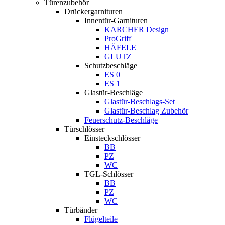
Türenzubehör
Drückergarnituren
Innentür-Garnituren
KARCHER Design
ProGriff
HÄFELE
GLUTZ
Schutzbeschläge
ES 0
ES 1
Glastür-Beschläge
Glastür-Beschlags-Set
Glastür-Beschlag Zubehör
Feuerschutz-Beschläge
Türschlösser
Einsteckschlösser
BB
PZ
WC
TGL-Schlösser
BB
PZ
WC
Türbänder
Flügelteile