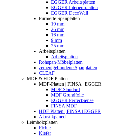
EGGER Arbeitsplatten
EGGER Interieurplatten
EGGER DecoWall
Furnierte Spanplatten
19 mm
26 mm
16 mm
9 mm
25 mm
Arbeitsplatten
Arbeitsplatten
Rohspan-Möbelplatten
zementgebundene Spanplatten
CLEAF
MDF & HDF Platten
MDF-Platten | FINSA | EGGER
MDF Standard
MDF Grundfolie
EGGER PerfectSense
FINSA MDF
HDF-Platten | FINSA | EGGER
Akustikpaneel
Leimholzplatten
Fichte
Kiefer