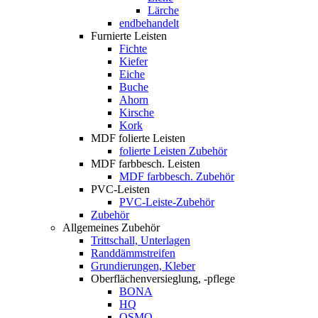
Lärche
endbehandelt
Furnierte Leisten
Fichte
Kiefer
Eiche
Buche
Ahorn
Kirsche
Kork
MDF folierte Leisten
folierte Leisten Zubehör
MDF farbbesch. Leisten
MDF farbbesch. Zubehör
PVC-Leisten
PVC-Leiste-Zubehör
Zubehör
Allgemeines Zubehör
Trittschall, Unterlagen
Randdämmstreifen
Grundierungen, Kleber
Oberflächenversieglung, -pflege
BONA
HQ
OSMO