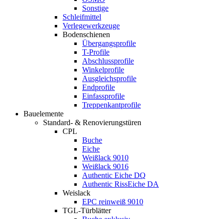
Sonstige
Schleifmittel
Verlegewerkzeuge
Bodenschienen
Übergangsprofile
T-Profile
Abschlussprofile
Winkelprofile
Ausgleichsprofile
Endprofile
Einfassprofile
Treppenkantprofile
Bauelemente
Standard- & Renovierungstüren
CPL
Buche
Eiche
Weißlack 9010
Weißlack 9016
Authentic Eiche DQ
Authentic RissEiche DA
Weislack
EPC reinweiß 9010
TGL-Türblätter