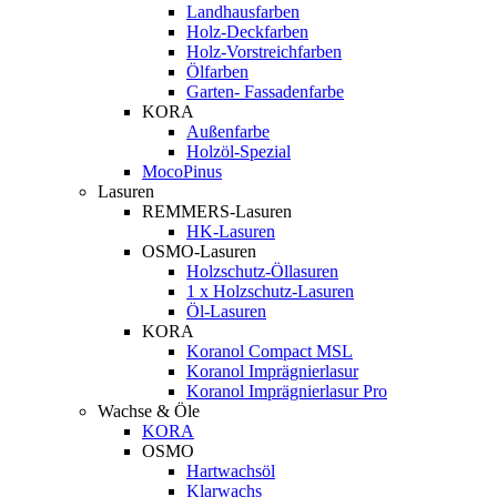
Landhausfarben
Holz-Deckfarben
Holz-Vorstreichfarben
Ölfarben
Garten- Fassadenfarbe
KORA
Außenfarbe
Holzöl-Spezial
MocoPinus
Lasuren
REMMERS-Lasuren
HK-Lasuren
OSMO-Lasuren
Holzschutz-Öllasuren
1 x Holzschutz-Lasuren
Öl-Lasuren
KORA
Koranol Compact MSL
Koranol Imprägnierlasur
Koranol Imprägnierlasur Pro
Wachse & Öle
KORA
OSMO
Hartwachsöl
Klarwachs