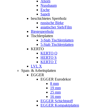
Ahorn
Nussbaum
Esche
Sapeli
beschichtetes Sperrholz
russische Birke
asiatischer Sieb/Film
Biegesperrholz
Tischlerplatten
3-Stab Tischlerplatten
5-Stab Tischlerplatten
KERTO
KERTO Q
HERTO S
KERTO T
LVL X
Span- & Arbeitsplatten
EGGER
EGGER Eurodekor
8 mm
19 mm
25 mm
16 mm
EGGER Schichtstoff
EGGER Kompaktplatten