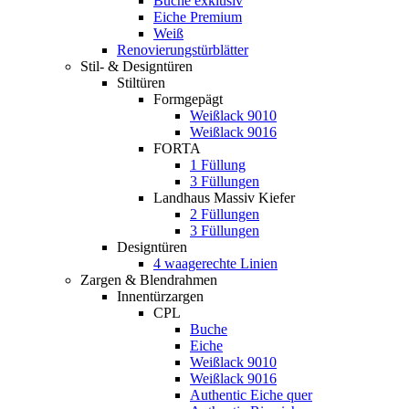
Buche exklusiv
Eiche Premium
Weiß
Renovierungstürblätter
Stil- & Designtüren
Stiltüren
Formgepägt
Weißlack 9010
Weißlack 9016
FORTA
1 Füllung
3 Füllungen
Landhaus Massiv Kiefer
2 Füllungen
3 Füllungen
Designtüren
4 waagerechte Linien
Zargen & Blendrahmen
Innentürzargen
CPL
Buche
Eiche
Weißlack 9010
Weißlack 9016
Authentic Eiche quer