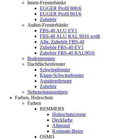
Innen-Fensterbänke
EGGER Profil 800/6
EGGER Profil 801/6
Zubehör
Außen-Fensterbänke
FBS-40 ALU EV1
FBS-40 ALU RAL 9016 weiß
Allg. Zubehör FBS-40
Zubehör FBS-40 EV1
Zubehör FBS-40 RAL9016
Bodentreppen
Dachflächenfenster
Schwingfenster
Klapp-Schwingfenster
Ausstiegsfenster
Zubehör
Nebeneingangstüren
Farben, Holzschutz
Farben
REMMERS
Holzschutzcreme
Deckfarbe
Allgrund
Kompakt-Beize
OSMO