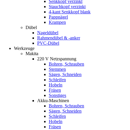
Senkkopf verzinkt
Stauchkopf verzinkt
4-kant Senkkopf blank
Pappnägel
Krampen
Dübel
Nageldübel
Rahmendübel & -anker
PVC-Dübel
Werkzeuge
Makita
220 V Netzspannung
Bohren, Schrauben
Stemmen
Sägen, Schneiden
Schleifen
Hobeln
Fräsen
Sonstiges
Akku-Maschinen
Bohren, Schrauben
Sägen, Schneiden
Schleifen
Hobeln
Fräsen