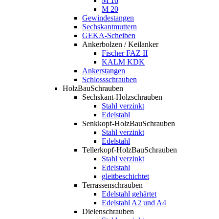
M 16
M 20
Gewindestangen
Sechskantmuttern
GEKA-Scheiben
Ankerbolzen / Keilanker
Fischer FAZ II
KALM KDK
Ankerstangen
Schlossschrauben
HolzBauSchrauben
Sechskant-Holzschrauben
Stahl verzinkt
Edelstahl
Senkkopf-HolzBauSchrauben
Stahl verzinkt
Edelstahl
Tellerkopf-HolzBauSchrauben
Stahl verzinkt
Edelstahl
gleitbeschichtet
Terrassenschrauben
Edelstahl gehärtet
Edelstahl A2 und A4
Dielenschrauben