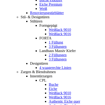
Buche exklusiv
Eiche Premium
Weiß
Renovierungstürblätter
Stil- & Designtüren
Stiltüren
Formgepägt
Weißlack 9010
Weißlack 9016
FORTA
1 Füllung
3 Füllungen
Landhaus Massiv Kiefer
2 Füllungen
3 Füllungen
Designtüren
4 waagerechte Linien
Zargen & Blendrahmen
Innentürzargen
CPL
Buche
Eiche
Weißlack 9010
Weißlack 9016
Authentic Eiche quer