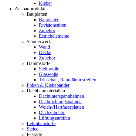
Kleber
Ausbauprodukte
Bauplatten
Bauplatten
Rivisionstüren
Zubehör
Estrichelemente
Ständerwerk
Wand
Decke
Zubehör
Dämmstoffe
Steinwolle
Glaswolle
Trittschall, Randdämmstreifen
Folien & Klebebänder
Dachbaumaterialien
Dachunterspannbahnen
Dachdichtungsbahnen
Weich-/Hartfaserplatten
Dachzubehör
Lüftungsstreifen
Lehmbaustoffe
Steico
Fassade