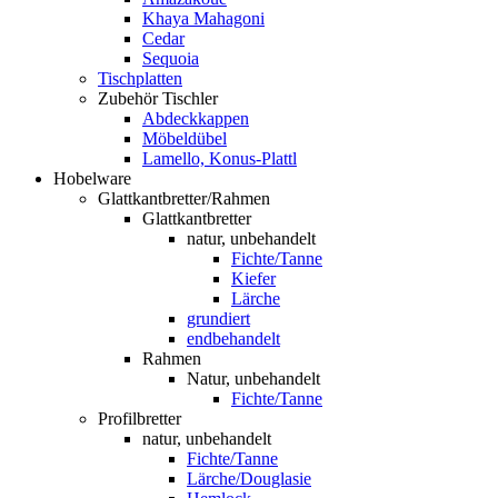
Khaya Mahagoni
Cedar
Sequoia
Tischplatten
Zubehör Tischler
Abdeckkappen
Möbeldübel
Lamello, Konus-Plattl
Hobelware
Glattkantbretter/Rahmen
Glattkantbretter
natur, unbehandelt
Fichte/Tanne
Kiefer
Lärche
grundiert
endbehandelt
Rahmen
Natur, unbehandelt
Fichte/Tanne
Profilbretter
natur, unbehandelt
Fichte/Tanne
Lärche/Douglasie