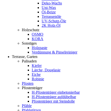
Deko-Wachs
Uni-Wax
Öl-Beize
Terrassenöle
UV-Schutz-Öle
2K Holz-Öl
Holzschutz
OSMO
KORA
Sonstiges
Holzpaste
Verdünnung & Pinselreiniger
Terrasse, Garten
Palisaden
Kiefer
Lärche, Douglasie
Eiche
Robinie
Pfosten
Pfostenträger
H-Pfostenträger einbetonierbar
H-Pfostenträger aufdübelbar
Pfostenträger mit Steindolle
Pfähle
Pfahlstützen