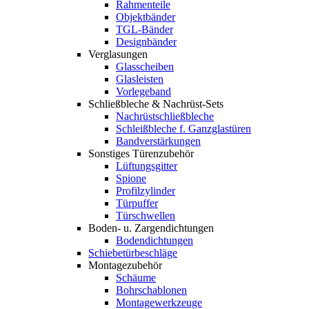
Rahmenteile
Objektbänder
TGL-Bänder
Designbänder
Verglasungen
Glasscheiben
Glasleisten
Vorlegeband
Schließbleche & Nachrüst-Sets
Nachrüstschließbleche
Schleißbleche f. Ganzglastüren
Bandverstärkungen
Sonstiges Türenzubehör
Lüftungsgitter
Spione
Profilzylinder
Türpuffer
Türschwellen
Boden- u. Zargendichtungen
Bodendichtungen
Schiebetürbeschläge
Montagezubehör
Schäume
Bohrschablonen
Montagewerkzeuge