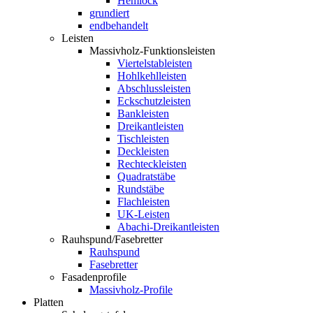
Hemlock
grundiert
endbehandelt
Leisten
Massivholz-Funktionsleisten
Viertelstableisten
Hohlkehlleisten
Abschlussleisten
Eckschutzleisten
Bankleisten
Dreikantleisten
Tischleisten
Deckleisten
Rechteckleisten
Quadratstäbe
Rundstäbe
Flachleisten
UK-Leisten
Abachi-Dreikantleisten
Rauhspund/Fasebretter
Rauhspund
Fasebretter
Fasadenprofile
Massivholz-Profile
Platten