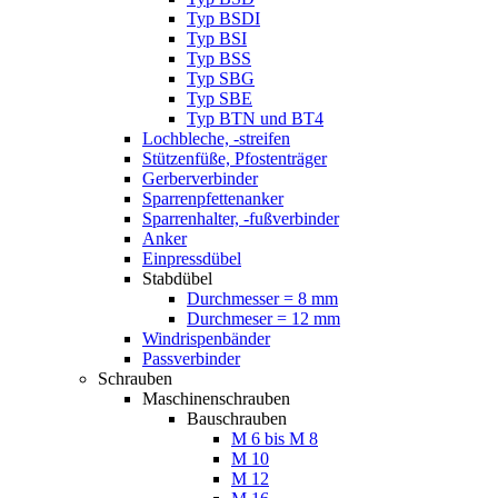
Typ BSDI
Typ BSI
Typ BSS
Typ SBG
Typ SBE
Typ BTN und BT4
Lochbleche, -streifen
Stützenfüße, Pfostenträger
Gerberverbinder
Sparrenpfettenanker
Sparrenhalter, -fußverbinder
Anker
Einpressdübel
Stabdübel
Durchmesser = 8 mm
Durchmeser = 12 mm
Windrispenbänder
Passverbinder
Schrauben
Maschinenschrauben
Bauschrauben
M 6 bis M 8
M 10
M 12