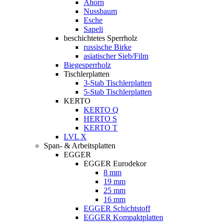
Ahorn
Nussbaum
Esche
Sapeli
beschichtetes Sperrholz
russische Birke
asiatischer Sieb/Film
Biegesperrholz
Tischlerplatten
3-Stab Tischlerplatten
5-Stab Tischlerplatten
KERTO
KERTO Q
HERTO S
KERTO T
LVL X
Span- & Arbeitsplatten
EGGER
EGGER Eurodekor
8 mm
19 mm
25 mm
16 mm
EGGER Schichtstoff
EGGER Kompaktplatten