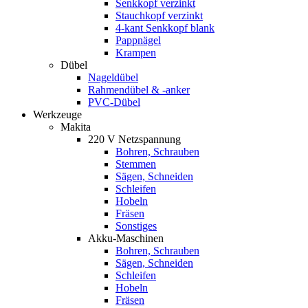
Senkkopf verzinkt
Stauchkopf verzinkt
4-kant Senkkopf blank
Pappnägel
Krampen
Dübel
Nageldübel
Rahmendübel & -anker
PVC-Dübel
Werkzeuge
Makita
220 V Netzspannung
Bohren, Schrauben
Stemmen
Sägen, Schneiden
Schleifen
Hobeln
Fräsen
Sonstiges
Akku-Maschinen
Bohren, Schrauben
Sägen, Schneiden
Schleifen
Hobeln
Fräsen