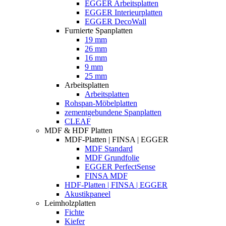
EGGER Arbeitsplatten
EGGER Interieurplatten
EGGER DecoWall
Furnierte Spanplatten
19 mm
26 mm
16 mm
9 mm
25 mm
Arbeitsplatten
Arbeitsplatten
Rohspan-Möbelplatten
zementgebundene Spanplatten
CLEAF
MDF & HDF Platten
MDF-Platten | FINSA | EGGER
MDF Standard
MDF Grundfolie
EGGER PerfectSense
FINSA MDF
HDF-Platten | FINSA | EGGER
Akustikpaneel
Leimholzplatten
Fichte
Kiefer