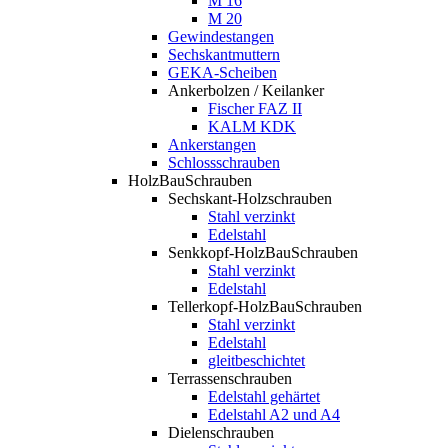
M 16
M 20
Gewindestangen
Sechskantmuttern
GEKA-Scheiben
Ankerbolzen / Keilanker
Fischer FAZ II
KALM KDK
Ankerstangen
Schlossschrauben
HolzBauSchrauben
Sechskant-Holzschrauben
Stahl verzinkt
Edelstahl
Senkkopf-HolzBauSchrauben
Stahl verzinkt
Edelstahl
Tellerkopf-HolzBauSchrauben
Stahl verzinkt
Edelstahl
gleitbeschichtet
Terrassenschrauben
Edelstahl gehärtet
Edelstahl A2 und A4
Dielenschrauben