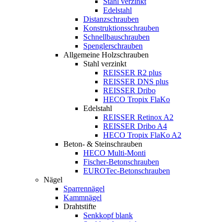
Stahl verzinkt
Edelstahl
Distanzschrauben
Konstruktionsschrauben
Schnellbauschrauben
Spenglerschrauben
Allgemeine Holzschrauben
Stahl verzinkt
REISSER R2 plus
REISSER DNS plus
REISSER Dribo
HECO Tropix FlaKo
Edelstahl
REISSER Retinox A2
REISSER Dribo A4
HECO Tropix FlaKo A2
Beton- & Steinschrauben
HECO Multi-Monti
Fischer-Betonschrauben
EUROTec-Betonschrauben
Nägel
Sparrennägel
Kammnägel
Drahtstifte
Senkkopf blank