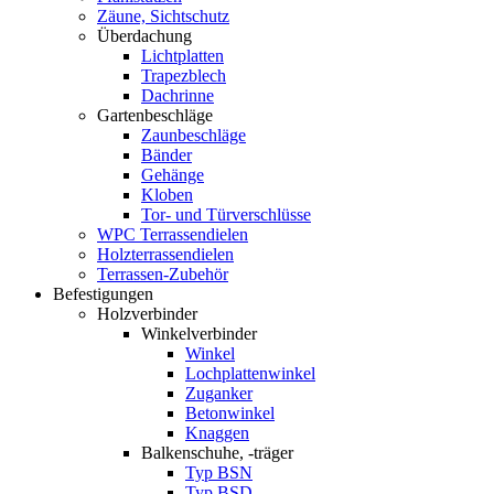
Zäune, Sichtschutz
Überdachung
Lichtplatten
Trapezblech
Dachrinne
Gartenbeschläge
Zaunbeschläge
Bänder
Gehänge
Kloben
Tor- und Türverschlüsse
WPC Terrassendielen
Holzterrassendielen
Terrassen-Zubehör
Befestigungen
Holzverbinder
Winkelverbinder
Winkel
Lochplattenwinkel
Zuganker
Betonwinkel
Knaggen
Balkenschuhe, -träger
Typ BSN
Typ BSD