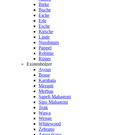
Birke
Buche
Eiche
Erle
Esche
Kirsche
Linde
Nussbaum
Pappel
Robinie
Rüster
Exotenhölzer
Ayous
Bosse
Kambala
Meranti
Merbau
Sapeli Mahagoni
Sipo Mahagoni
Teak
Wawa
Wenge
Whitewood
Zebrano
Amazakoue