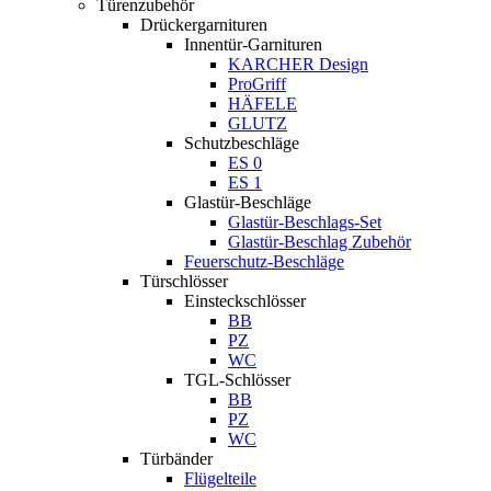
Türenzubehör
Drückergarnituren
Innentür-Garnituren
KARCHER Design
ProGriff
HÄFELE
GLUTZ
Schutzbeschläge
ES 0
ES 1
Glastür-Beschläge
Glastür-Beschlags-Set
Glastür-Beschlag Zubehör
Feuerschutz-Beschläge
Türschlösser
Einsteckschlösser
BB
PZ
WC
TGL-Schlösser
BB
PZ
WC
Türbänder
Flügelteile