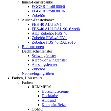
Innen-Fensterbänke
EGGER Profil 800/6
EGGER Profil 801/6
Zubehör
Außen-Fensterbänke
FBS-40 ALU EV1
FBS-40 ALU RAL 9016 weiß
Allg. Zubehör FBS-40
Zubehör FBS-40 EV1
Zubehör FBS-40 RAL9016
Bodentreppen
Dachflächenfenster
Schwingfenster
Klapp-Schwingfenster
Ausstiegsfenster
Zubehör
Nebeneingangstüren
Farben, Holzschutz
Farben
REMMERS
Holzschutzcreme
Deckfarbe
Allgrund
Kompakt-Beize
OSMO