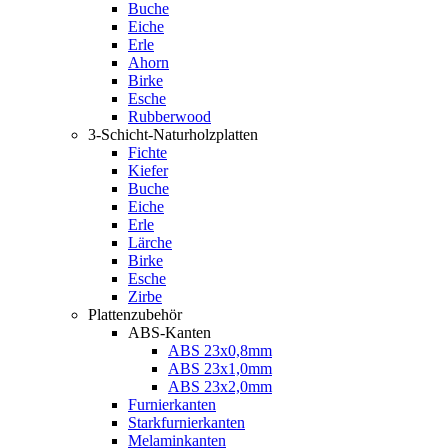
Buche
Eiche
Erle
Ahorn
Birke
Esche
Rubberwood
3-Schicht-Naturholzplatten
Fichte
Kiefer
Buche
Eiche
Erle
Lärche
Birke
Esche
Zirbe
Plattenzubehör
ABS-Kanten
ABS 23x0,8mm
ABS 23x1,0mm
ABS 23x2,0mm
Furnierkanten
Starkfurnierkanten
Melaminkanten