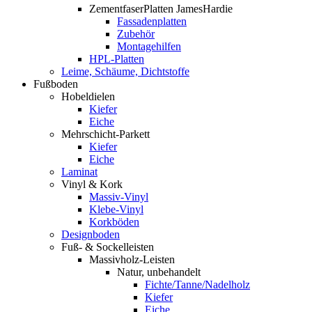
ZementfaserPlatten JamesHardie
Fassadenplatten
Zubehör
Montagehilfen
HPL-Platten
Leime, Schäume, Dichtstoffe
Fußboden
Hobeldielen
Kiefer
Eiche
Mehrschicht-Parkett
Kiefer
Eiche
Laminat
Vinyl & Kork
Massiv-Vinyl
Klebe-Vinyl
Korkböden
Designboden
Fuß- & Sockelleisten
Massivholz-Leisten
Natur, unbehandelt
Fichte/Tanne/Nadelholz
Kiefer
Eiche