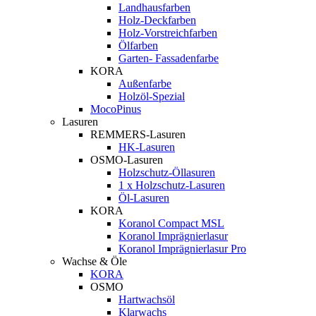
Landhausfarben
Holz-Deckfarben
Holz-Vorstreichfarben
Ölfarben
Garten- Fassadenfarbe
KORA
Außenfarbe
Holzöl-Spezial
MocoPinus
Lasuren
REMMERS-Lasuren
HK-Lasuren
OSMO-Lasuren
Holzschutz-Öllasuren
1 x Holzschutz-Lasuren
Öl-Lasuren
KORA
Koranol Compact MSL
Koranol Imprägnierlasur
Koranol Imprägnierlasur Pro
Wachse & Öle
KORA
OSMO
Hartwachsöl
Klarwachs