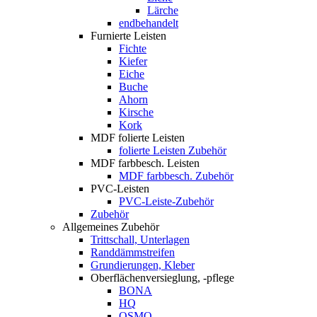
Lärche
endbehandelt
Furnierte Leisten
Fichte
Kiefer
Eiche
Buche
Ahorn
Kirsche
Kork
MDF folierte Leisten
folierte Leisten Zubehör
MDF farbbesch. Leisten
MDF farbbesch. Zubehör
PVC-Leisten
PVC-Leiste-Zubehör
Zubehör
Allgemeines Zubehör
Trittschall, Unterlagen
Randdämmstreifen
Grundierungen, Kleber
Oberflächenversieglung, -pflege
BONA
HQ
OSMO