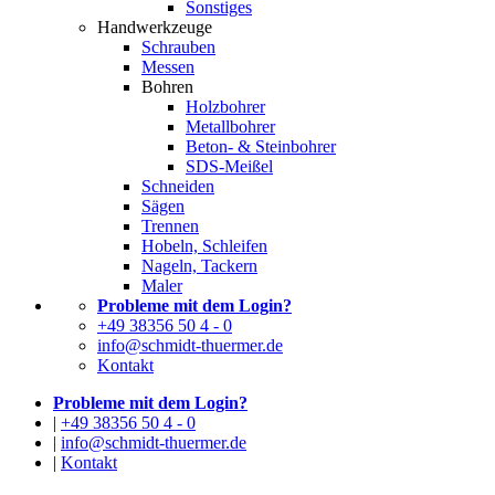
Sonstiges
Handwerkzeuge
Schrauben
Messen
Bohren
Holzbohrer
Metallbohrer
Beton- & Steinbohrer
SDS-Meißel
Schneiden
Sägen
Trennen
Hobeln, Schleifen
Nageln, Tackern
Maler
Probleme mit dem Login?
+49 38356 50 4 - 0
info@schmidt-thuermer.de
Kontakt
Probleme mit dem Login?
|
+49 38356 50 4 - 0
|
info@schmidt-thuermer.de
|
Kontakt