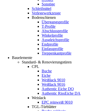
Sonstige
Schleifmittel
Verlegewerkzeuge
Bodenschienen
Übergangsprofile
T-Profile
Abschlussprofile
Winkelprofile
Ausgleichsprofile
Endprofile
Einfassprofile
Treppenkantprofile
Bauelemente
Standard- & Renovierungstüren
CPL
Buche
Eiche
Weißlack 9010
Weißlack 9016
Authentic Eiche DQ
Authentic RissEiche DA
Weislack
EPC reinweiß 9010
TGL-Türblätter