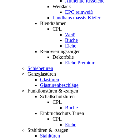
Authentic Risseiche
Weißlack
EPC reinweiß
Landhaus massiv Kiefer
Blendrahmen
CPL
Weiß
Buche
Eiche
Renovierungszargen
Dekorfolie
Eiche Premium
Schiebetüren
Ganzglastüren
Glastüren
Glastürenbeschläge
Funktionstüren & -zargen
Schallschutztüren
CPL
Buche
Einbruchschutz-Türen
CPL
Eiche
Stahltüren & -zargen
Stahltüren