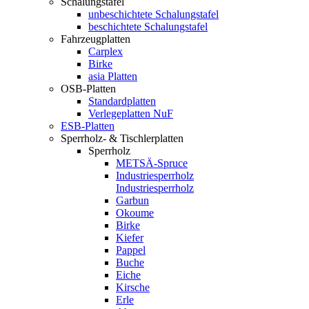
Schalungstafel
unbeschichtete Schalungstafel
beschichtete Schalungstafel
Fahrzeugplatten
Carplex
Birke
asia Platten
OSB-Platten
Standardplatten
Verlegeplatten NuF
ESB-Platten
Sperrholz- & Tischlerplatten
Sperrholz
METSÄ-Spruce
Industriesperrholz
Industriesperrholz
Garbun
Okoume
Birke
Kiefer
Pappel
Buche
Eiche
Kirsche
Erle