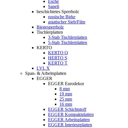
Esche
Sapeli
beschichtetes Sperrholz
russische Birke
asiatischer Sieb/Film
Biegesperrholz
Tischlerplatten
3-Stab Tischlerplatten
5-Stab Tischlerplatten
KERTO
KERTO Q
HERTO S
KERTO T
LVL X
Span- & Arbeitsplatten
EGGER
EGGER Eurodekor
8 mm
19 mm
25 mm
16 mm
EGGER Schichtstoff
EGGER Kompaktplatten
EGGER Arbeitsplatten
EGGER Interieurplatten