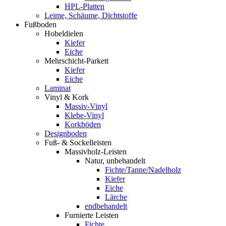
HPL-Platten
Leime, Schäume, Dichtstoffe
Fußboden
Hobeldielen
Kiefer
Eiche
Mehrschicht-Parkett
Kiefer
Eiche
Laminat
Vinyl & Kork
Massiv-Vinyl
Klebe-Vinyl
Korkböden
Designboden
Fuß- & Sockelleisten
Massivholz-Leisten
Natur, unbehandelt
Fichte/Tanne/Nadelholz
Kiefer
Eiche
Lärche
endbehandelt
Furnierte Leisten
Fichte