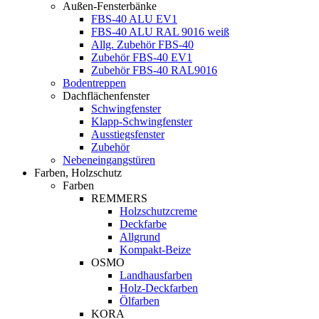
Außen-Fensterbänke
FBS-40 ALU EV1
FBS-40 ALU RAL 9016 weiß
Allg. Zubehör FBS-40
Zubehör FBS-40 EV1
Zubehör FBS-40 RAL9016
Bodentreppen
Dachflächenfenster
Schwingfenster
Klapp-Schwingfenster
Ausstiegsfenster
Zubehör
Nebeneingangstüren
Farben, Holzschutz
Farben
REMMERS
Holzschutzcreme
Deckfarbe
Allgrund
Kompakt-Beize
OSMO
Landhausfarben
Holz-Deckfarben
Ölfarben
KORA