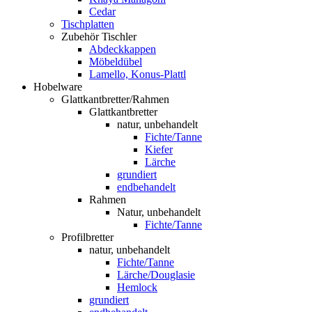
Cedar
Tischplatten
Zubehör Tischler
Abdeckkappen
Möbeldübel
Lamello, Konus-Plattl
Hobelware
Glattkantbretter/Rahmen
Glattkantbretter
natur, unbehandelt
Fichte/Tanne
Kiefer
Lärche
grundiert
endbehandelt
Rahmen
Natur, unbehandelt
Fichte/Tanne
Profilbretter
natur, unbehandelt
Fichte/Tanne
Lärche/Douglasie
Hemlock
grundiert