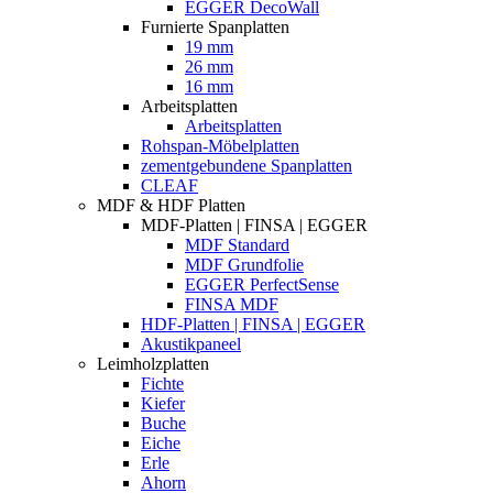
EGGER DecoWall
Furnierte Spanplatten
19 mm
26 mm
16 mm
Arbeitsplatten
Arbeitsplatten
Rohspan-Möbelplatten
zementgebundene Spanplatten
CLEAF
MDF & HDF Platten
MDF-Platten | FINSA | EGGER
MDF Standard
MDF Grundfolie
EGGER PerfectSense
FINSA MDF
HDF-Platten | FINSA | EGGER
Akustikpaneel
Leimholzplatten
Fichte
Kiefer
Buche
Eiche
Erle
Ahorn