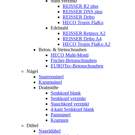
Stahl verzinkt
REISSER R2 plus
REISSER DNS plus
REISSER Dribo
HECO Tropix FlaKo
Edelstahl
REISSER Retinox A2
REISSER Dribo A4
HECO Tropix FlaKo A2
Beton- & Steinschrauben
HECO Multi-Monti
Fischer-Betonschrauben
EUROTec-Betonschrauben
Nägel
Sparrennägel
Kammnägel
Drahtstifte
Senkkopf blank
Senkkopf verzinkt
Stauchkopf verzinkt
4-kant Senkkopf blank
Pappnägel
Krampen
Dübel
Nageldübel