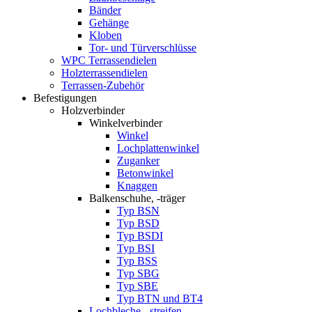
Bänder
Gehänge
Kloben
Tor- und Türverschlüsse
WPC Terrassendielen
Holzterrassendielen
Terrassen-Zubehör
Befestigungen
Holzverbinder
Winkelverbinder
Winkel
Lochplattenwinkel
Zuganker
Betonwinkel
Knaggen
Balkenschuhe, -träger
Typ BSN
Typ BSD
Typ BSDI
Typ BSI
Typ BSS
Typ SBG
Typ SBE
Typ BTN und BT4
Lochbleche, -streifen