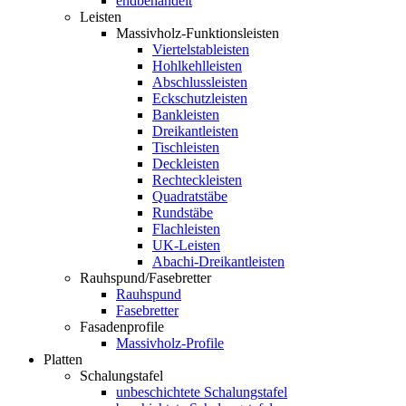
endbehandelt
Leisten
Massivholz-Funktionsleisten
Viertelstableisten
Hohlkehlleisten
Abschlussleisten
Eckschutzleisten
Bankleisten
Dreikantleisten
Tischleisten
Deckleisten
Rechteckleisten
Quadratstäbe
Rundstäbe
Flachleisten
UK-Leisten
Abachi-Dreikantleisten
Rauhspund/Fasebretter
Rauhspund
Fasebretter
Fasadenprofile
Massivholz-Profile
Platten
Schalungstafel
unbeschichtete Schalungstafel