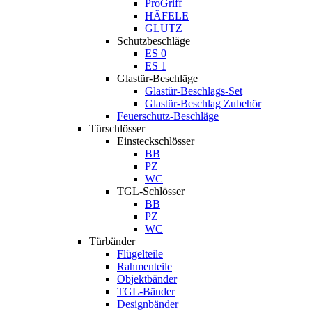
ProGriff
HÄFELE
GLUTZ
Schutzbeschläge
ES 0
ES 1
Glastür-Beschläge
Glastür-Beschlags-Set
Glastür-Beschlag Zubehör
Feuerschutz-Beschläge
Türschlösser
Einsteckschlösser
BB
PZ
WC
TGL-Schlösser
BB
PZ
WC
Türbänder
Flügelteile
Rahmenteile
Objektbänder
TGL-Bänder
Designbänder