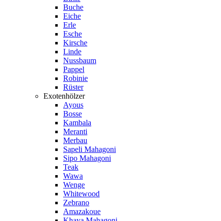
Buche
Eiche
Erle
Esche
Kirsche
Linde
Nussbaum
Pappel
Robinie
Rüster
Exotenhölzer
Ayous
Bosse
Kambala
Meranti
Merbau
Sapeli Mahagoni
Sipo Mahagoni
Teak
Wawa
Wenge
Whitewood
Zebrano
Amazakoue
Khaya Mahagoni