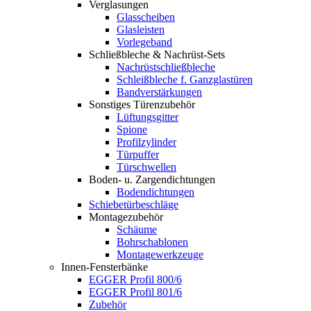
Verglasungen
Glasscheiben
Glasleisten
Vorlegeband
Schließbleche & Nachrüst-Sets
Nachrüstschließbleche
Schleißbleche f. Ganzglastüren
Bandverstärkungen
Sonstiges Türenzubehör
Lüftungsgitter
Spione
Profilzylinder
Türpuffer
Türschwellen
Boden- u. Zargendichtungen
Bodendichtungen
Schiebetürbeschläge
Montagezubehör
Schäume
Bohrschablonen
Montagewerkzeuge
Innen-Fensterbänke
EGGER Profil 800/6
EGGER Profil 801/6
Zubehör