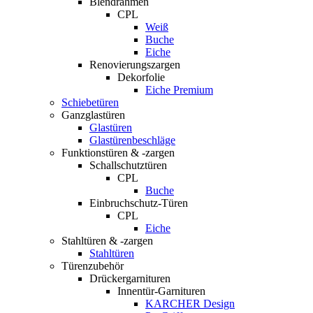
Blendrahmen
CPL
Weiß
Buche
Eiche
Renovierungszargen
Dekorfolie
Eiche Premium
Schiebetüren
Ganzglastüren
Glastüren
Glastürenbeschläge
Funktionstüren & -zargen
Schallschutztüren
CPL
Buche
Einbruchschutz-Türen
CPL
Eiche
Stahltüren & -zargen
Stahltüren
Türenzubehör
Drückergarnituren
Innentür-Garnituren
KARCHER Design