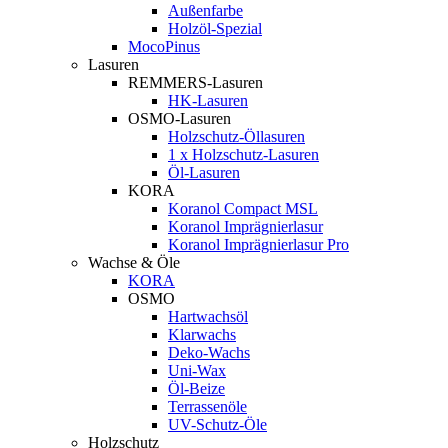
Außenfarbe
Holzöl-Spezial
MocoPinus
Lasuren
REMMERS-Lasuren
HK-Lasuren
OSMO-Lasuren
Holzschutz-Öllasuren
1 x Holzschutz-Lasuren
Öl-Lasuren
KORA
Koranol Compact MSL
Koranol Imprägnierlasur
Koranol Imprägnierlasur Pro
Wachse & Öle
KORA
OSMO
Hartwachsöl
Klarwachs
Deko-Wachs
Uni-Wax
Öl-Beize
Terrassenöle
UV-Schutz-Öle
Holzschutz