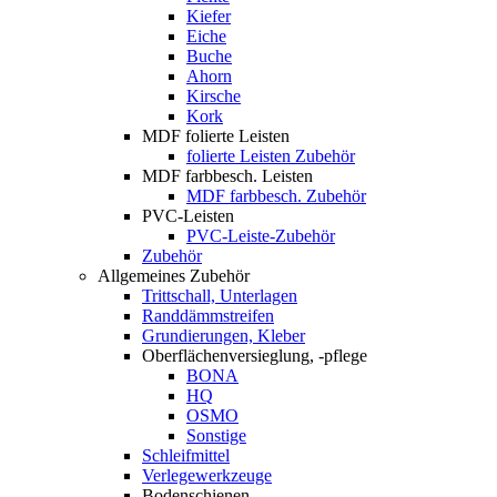
Kiefer
Eiche
Buche
Ahorn
Kirsche
Kork
MDF folierte Leisten
folierte Leisten Zubehör
MDF farbbesch. Leisten
MDF farbbesch. Zubehör
PVC-Leisten
PVC-Leiste-Zubehör
Zubehör
Allgemeines Zubehör
Trittschall, Unterlagen
Randdämmstreifen
Grundierungen, Kleber
Oberflächenversieglung, -pflege
BONA
HQ
OSMO
Sonstige
Schleifmittel
Verlegewerkzeuge
Bodenschienen