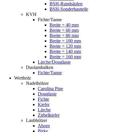
BSH-Rundsäulen
BSH-Sonderbauteile
KVH
Fichte/Tanne
Breite = 40 mm
Breite = 60 mm
Breite = 80 mm
Breite = 100 mm
Breite = 120 mm
Breite = 140 mm
Breite = 160 mm
Lärche/Douglasie
Duolambalken
Fichte/Tanne
Wertholz
Nadelhölzer
Carolina Pine
Douglasie
Fichte
Kiefer
Lärche
Zirbelkiefer
Laubhölzer
Ahorn
Birke