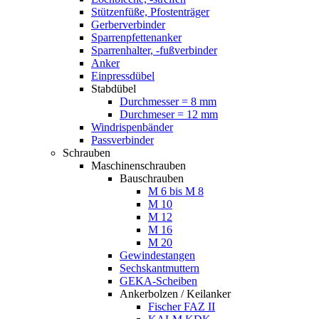
Stützenfüße, Pfostenträger
Gerberverbinder
Sparrenpfettenanker
Sparrenhalter, -fußverbinder
Anker
Einpressdübel
Stabdübel
Durchmesser = 8 mm
Durchmeser = 12 mm
Windrispenbänder
Passverbinder
Schrauben
Maschinenschrauben
Bauschrauben
M 6 bis M 8
M 10
M 12
M 16
M 20
Gewindestangen
Sechskantmuttern
GEKA-Scheiben
Ankerbolzen / Keilanker
Fischer FAZ II