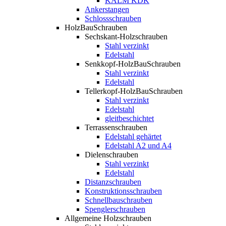
KALM KDK
Ankerstangen
Schlossschrauben
HolzBauSchrauben
Sechskant-Holzschrauben
Stahl verzinkt
Edelstahl
Senkkopf-HolzBauSchrauben
Stahl verzinkt
Edelstahl
Tellerkopf-HolzBauSchrauben
Stahl verzinkt
Edelstahl
gleitbeschichtet
Terrassenschrauben
Edelstahl gehärtet
Edelstahl A2 und A4
Dielenschrauben
Stahl verzinkt
Edelstahl
Distanzschrauben
Konstruktionsschrauben
Schnellbauschrauben
Spenglerschrauben
Allgemeine Holzschrauben