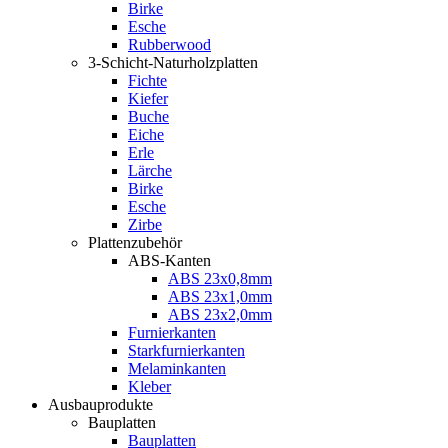
Birke
Esche
Rubberwood
3-Schicht-Naturholzplatten
Fichte
Kiefer
Buche
Eiche
Erle
Lärche
Birke
Esche
Zirbe
Plattenzubehör
ABS-Kanten
ABS 23x0,8mm
ABS 23x1,0mm
ABS 23x2,0mm
Furnierkanten
Starkfurnierkanten
Melaminkanten
Kleber
Ausbauprodukte
Bauplatten
Bauplatten