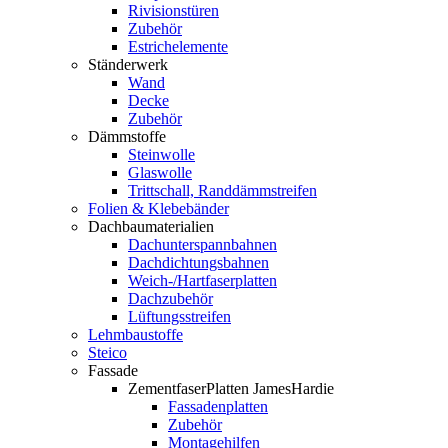
Rivisionstüren
Zubehör
Estrichelemente
Ständerwerk
Wand
Decke
Zubehör
Dämmstoffe
Steinwolle
Glaswolle
Trittschall, Randdämmstreifen
Folien & Klebebänder
Dachbaumaterialien
Dachunterspannbahnen
Dachdichtungsbahnen
Weich-/Hartfaserplatten
Dachzubehör
Lüftungsstreifen
Lehmbaustoffe
Steico
Fassade
ZementfaserPlatten JamesHardie
Fassadenplatten
Zubehör
Montagehilfen