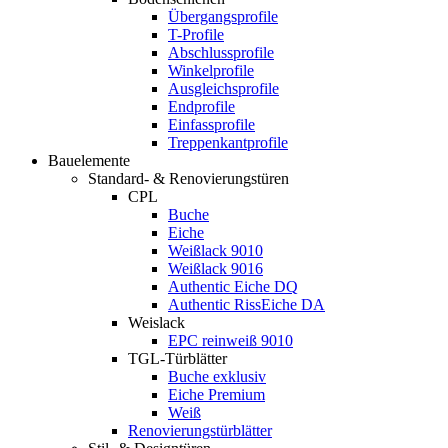
Übergangsprofile
T-Profile
Abschlussprofile
Winkelprofile
Ausgleichsprofile
Endprofile
Einfassprofile
Treppenkantprofile
Bauelemente
Standard- & Renovierungstüren
CPL
Buche
Eiche
Weißlack 9010
Weißlack 9016
Authentic Eiche DQ
Authentic RissEiche DA
Weislack
EPC reinweiß 9010
TGL-Türblätter
Buche exklusiv
Eiche Premium
Weiß
Renovierungstürblätter