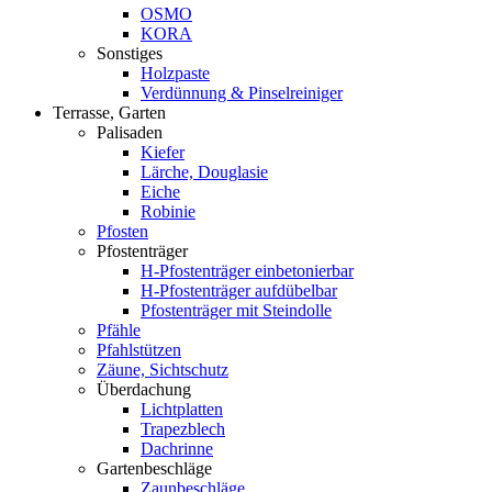
OSMO
KORA
Sonstiges
Holzpaste
Verdünnung & Pinselreiniger
Terrasse, Garten
Palisaden
Kiefer
Lärche, Douglasie
Eiche
Robinie
Pfosten
Pfostenträger
H-Pfostenträger einbetonierbar
H-Pfostenträger aufdübelbar
Pfostenträger mit Steindolle
Pfähle
Pfahlstützen
Zäune, Sichtschutz
Überdachung
Lichtplatten
Trapezblech
Dachrinne
Gartenbeschläge
Zaunbeschläge