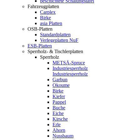
beschichtete Schalungstafel
Fahrzeugplatten
Carplex
Birke
asia Platten
OSB-Platten
Standardplatten
Verlegeplatten NuF
ESB-Platten
Sperrholz- & Tischlerplatten
Sperrholz
METSÄ-Spruce
Industriesperrholz
Industriesperrholz
Garbun
Okoume
Birke
Kiefer
Pappel
Buche
Eiche
Kirsche
Erle
Ahorn
Nussbaum