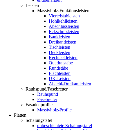
endbehandelt
Leisten
Massivholz-Funktionsleisten
Viertelstableisten
Hohlkehlleisten
Abschlussleisten
Eckschutzleisten
Bankleisten
Dreikantleisten
Tischleisten
Deckleisten
Rechteckleisten
Quadratstäbe
Rundstäbe
Flachleisten
UK-Leisten
Abachi-Dreikantleisten
Rauhspund/Fasebretter
Rauhspund
Fasebretter
Fasadenprofile
Massivholz-Profile
Platten
Schalungstafel
unbeschichtete Schalungstafel