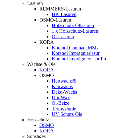
Lasuren
REMMERS-Lasuren
HK-Lasuren
OSMO-Lasuren
Holzschutz-Öllasuren
1 x Holzschutz-Lasuren
Öl-Lasuren
KORA
Koranol Compact MSL
Koranol Imprägnierlasur
Koranol Imprägnierlasur Pro
Wachse & Öle
KORA
OSMO
Hartwachsöl
Klarwachs
Deko-Wachs
Uni-Wax
Öl-Beize
Terrassenöle
UV-Schutz-Öle
Holzschutz
OSMO
KORA
Sonstiges