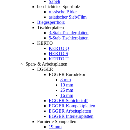
Sapeli
beschichtetes Sperrholz
russische Birke
asiatischer Sieb/Film
Biegesperrholz
Tischlerplatten
3-Stab Tischlerplatten
5-Stab Tischlerplatten
KERTO
KERTO Q
HERTO S
KERTO T
Span- & Arbeitsplatten
EGGER
EGGER Eurodekor
8 mm
19 mm
25 mm
16 mm
EGGER Schichtstoff
EGGER Kompaktplatten
EGGER Arbeitsplatten
EGGER Interieurplatten
Furnierte Spanplatten
19 mm