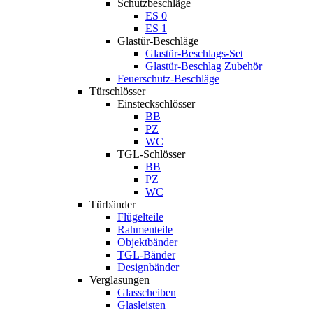
Schutzbeschläge
ES 0
ES 1
Glastür-Beschläge
Glastür-Beschlags-Set
Glastür-Beschlag Zubehör
Feuerschutz-Beschläge
Türschlösser
Einsteckschlösser
BB
PZ
WC
TGL-Schlösser
BB
PZ
WC
Türbänder
Flügelteile
Rahmenteile
Objektbänder
TGL-Bänder
Designbänder
Verglasungen
Glasscheiben
Glasleisten