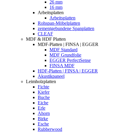
26 mm
16 mm
Arbeitsplatten
Arbeitsplatten
Rohspan-Möbelplatten
zementgebundene Spanplatten
CLEAF
MDF & HDF Platten
MDF-Platten | FINSA | EGGER
MDF Standard
MDF Grundfolie
EGGER PerfectSense
FINSA MDF
HDF-Platten | FINSA | EGGER
Akustikpaneel
Leimholzplatten
Fichte
Kiefer
Buche
Eiche
Erle
Ahorn
Birke
Esche
Rubberwood