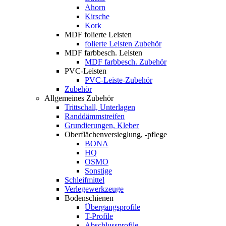
Ahorn
Kirsche
Kork
MDF folierte Leisten
folierte Leisten Zubehör
MDF farbbesch. Leisten
MDF farbbesch. Zubehör
PVC-Leisten
PVC-Leiste-Zubehör
Zubehör
Allgemeines Zubehör
Trittschall, Unterlagen
Randdämmstreifen
Grundierungen, Kleber
Oberflächenversieglung, -pflege
BONA
HQ
OSMO
Sonstige
Schleifmittel
Verlegewerkzeuge
Bodenschienen
Übergangsprofile
T-Profile
Abschlussprofile