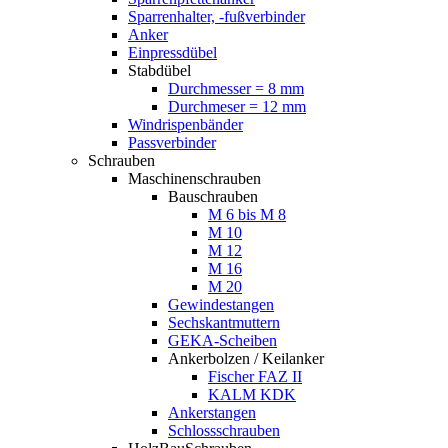
Sparrenhalter, -fußverbinder
Anker
Einpressdübel
Stabdübel
Durchmesser = 8 mm
Durchmeser = 12 mm
Windrispenbänder
Passverbinder
Schrauben
Maschinenschrauben
Bauschrauben
M 6 bis M 8
M 10
M 12
M 16
M 20
Gewindestangen
Sechskantmuttern
GEKA-Scheiben
Ankerbolzen / Keilanker
Fischer FAZ II
KALM KDK
Ankerstangen
Schlossschrauben