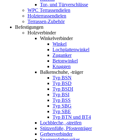
Tor- und Türverschlüsse
WPC Terrassendielen
Holzterrassendielen
Terrassen-Zubehör
Befestigungen
Holzverbinder
Winkelverbinder
Winkel
Lochplattenwinkel
Zuganker
Betonwinkel
Knaggen
Balkenschuhe, -träger
Typ BSN
Typ BSD
Typ BSDI
Typ BSI
Typ BSS
Typ SBG
Typ SBE
Typ BTN und BT4
Lochbleche, -streifen
Stützenfüße, Pfostenträger
Gerberverbinder
Sparrenpfettenanker