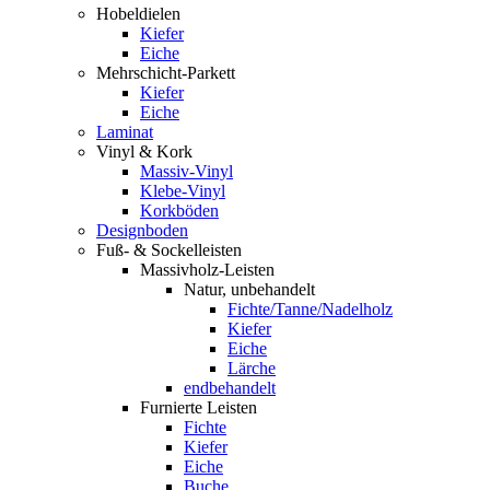
Hobeldielen
Kiefer
Eiche
Mehrschicht-Parkett
Kiefer
Eiche
Laminat
Vinyl & Kork
Massiv-Vinyl
Klebe-Vinyl
Korkböden
Designboden
Fuß- & Sockelleisten
Massivholz-Leisten
Natur, unbehandelt
Fichte/Tanne/Nadelholz
Kiefer
Eiche
Lärche
endbehandelt
Furnierte Leisten
Fichte
Kiefer
Eiche
Buche