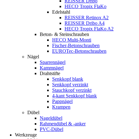
REISSER Dribo
HECO Tropix FlaKo
Edelstahl
REISSER Retinox A2
REISSER Dribo A4
HECO Tropix FlaKo A2
Beton- & Steinschrauben
HECO Multi-Monti
Fischer-Betonschrauben
EUROTec-Betonschrauben
Nägel
Sparrennägel
Kammnägel
Drahtstifte
Senkkopf blank
Senkkopf verzinkt
Stauchkopf verzinkt
4-kant Senkkopf blank
Pappnägel
Krampen
Dübel
Nageldübel
Rahmendübel & -anker
PVC-Dübel
Werkzeuge