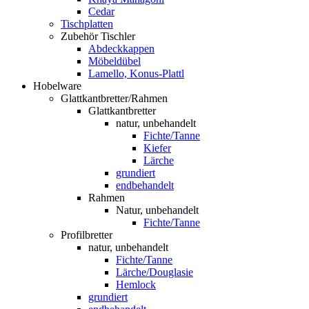
Cedar
Tischplatten
Zubehör Tischler
Abdeckkappen
Möbeldübel
Lamello, Konus-Plattl
Hobelware
Glattkantbretter/Rahmen
Glattkantbretter
natur, unbehandelt
Fichte/Tanne
Kiefer
Lärche
grundiert
endbehandelt
Rahmen
Natur, unbehandelt
Fichte/Tanne
Profilbretter
natur, unbehandelt
Fichte/Tanne
Lärche/Douglasie
Hemlock
grundiert