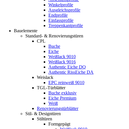
Winkelprofile
Ausgleichsprofile
Endprofile
Einfassprofile
Treppenkantprofile
Bauelemente
Standard- & Renovierungstüren
CPL
Buche
Eiche
Weißlack 9010
Weißlack 9016
Authentic Eiche DQ
Authentic RissEiche DA
Weislack
EPC reinweiß 9010
TGL-Türblätter
Buche exklusiv
Eiche Premium
Weiß
Renovierungstürblätter
Stil- & Designtüren
Stiltüren
Formgepägt