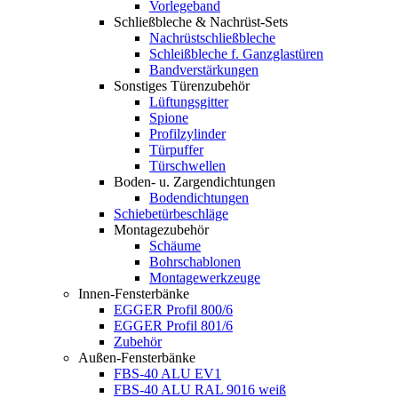
Vorlegeband
Schließbleche & Nachrüst-Sets
Nachrüstschließbleche
Schleißbleche f. Ganzglastüren
Bandverstärkungen
Sonstiges Türenzubehör
Lüftungsgitter
Spione
Profilzylinder
Türpuffer
Türschwellen
Boden- u. Zargendichtungen
Bodendichtungen
Schiebetürbeschläge
Montagezubehör
Schäume
Bohrschablonen
Montagewerkzeuge
Innen-Fensterbänke
EGGER Profil 800/6
EGGER Profil 801/6
Zubehör
Außen-Fensterbänke
FBS-40 ALU EV1
FBS-40 ALU RAL 9016 weiß