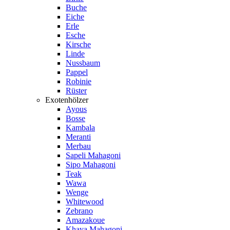
Buche
Eiche
Erle
Esche
Kirsche
Linde
Nussbaum
Pappel
Robinie
Rüster
Exotenhölzer
Ayous
Bosse
Kambala
Meranti
Merbau
Sapeli Mahagoni
Sipo Mahagoni
Teak
Wawa
Wenge
Whitewood
Zebrano
Amazakoue
Khaya Mahagoni