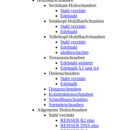
HolzBauSchrauben
Sechskant-Holzschrauben
Stahl verzinkt
Edelstahl
Senkkopf-HolzBauSchrauben
Stahl verzinkt
Edelstahl
Tellerkopf-HolzBauSchrauben
Stahl verzinkt
Edelstahl
gleitbeschichtet
Terrassenschrauben
Edelstahl gehärtet
Edelstahl A2 und A4
Dielenschrauben
Stahl verzinkt
Edelstahl
Distanzschrauben
Konstruktionsschrauben
Schnellbauschrauben
Spenglerschrauben
Allgemeine Holzschrauben
Stahl verzinkt
REISSER R2 plus
REISSER DNS plus