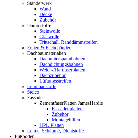
Ständerwerk
Wand
Decke
Zubehör
Dämmstoffe
Steinwolle
Glaswolle
Trittschall, Randdämmstreifen
Folien & Klebebänder
Dachbaumaterialien
Dachunterspannbahnen
Dachdichtungsbahnen
Weich-/Hartfaserplatten
Dachzubehör
Lüftungsstreifen
Lehmbaustoffe
Steico
Fassade
ZementfaserPlatten JamesHardie
Fassadenplatten
Zubehör
Montagehilfen
HPL-Platten
Leime, Schäume, Dichtstoffe
Fußboden