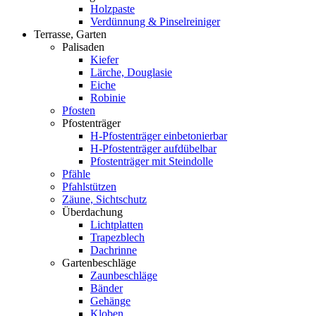
Holzpaste
Verdünnung & Pinselreiniger
Terrasse, Garten
Palisaden
Kiefer
Lärche, Douglasie
Eiche
Robinie
Pfosten
Pfostenträger
H-Pfostenträger einbetonierbar
H-Pfostenträger aufdübelbar
Pfostenträger mit Steindolle
Pfähle
Pfahlstützen
Zäune, Sichtschutz
Überdachung
Lichtplatten
Trapezblech
Dachrinne
Gartenbeschläge
Zaunbeschläge
Bänder
Gehänge
Kloben