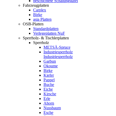
beschichtete Schalungstafel
Fahrzeugplatten
Carplex
Birke
asia Platten
OSB-Platten
Standardplatten
Verlegeplatten NuF
Sperrholz- & Tischlerplatten
Sperrholz
METSÄ-Spruce
Industriesperrholz
Industriesperrholz
Garbun
Okoume
Birke
Kiefer
Pappel
Buche
Eiche
Kirsche
Erle
Ahorn
Nussbaum
Esche