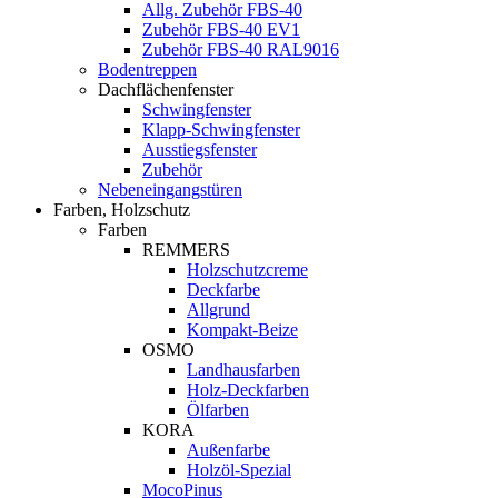
Allg. Zubehör FBS-40
Zubehör FBS-40 EV1
Zubehör FBS-40 RAL9016
Bodentreppen
Dachflächenfenster
Schwingfenster
Klapp-Schwingfenster
Ausstiegsfenster
Zubehör
Nebeneingangstüren
Farben, Holzschutz
Farben
REMMERS
Holzschutzcreme
Deckfarbe
Allgrund
Kompakt-Beize
OSMO
Landhausfarben
Holz-Deckfarben
Ölfarben
KORA
Außenfarbe
Holzöl-Spezial
MocoPinus