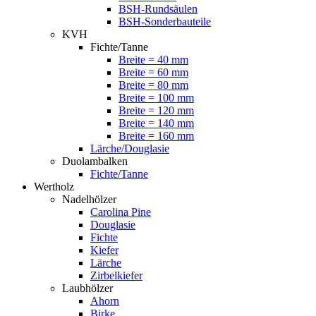
BSH-Rundsäulen
BSH-Sonderbauteile
KVH
Fichte/Tanne
Breite = 40 mm
Breite = 60 mm
Breite = 80 mm
Breite = 100 mm
Breite = 120 mm
Breite = 140 mm
Breite = 160 mm
Lärche/Douglasie
Duolambalken
Fichte/Tanne
Wertholz
Nadelhölzer
Carolina Pine
Douglasie
Fichte
Kiefer
Lärche
Zirbelkiefer
Laubhölzer
Ahorn
Birke