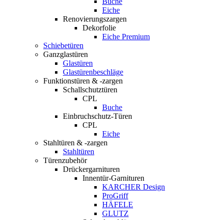
Buche
Eiche
Renovierungszargen
Dekorfolie
Eiche Premium
Schiebetüren
Ganzglastüren
Glastüren
Glastürenbeschläge
Funktionstüren & -zargen
Schallschutztüren
CPL
Buche
Einbruchschutz-Türen
CPL
Eiche
Stahltüren & -zargen
Stahltüren
Türenzubehör
Drückergarnituren
Innentür-Garnituren
KARCHER Design
ProGriff
HÄFELE
GLUTZ