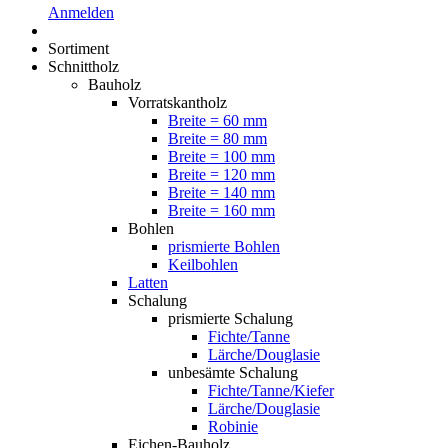
Anmelden
Sortiment
Schnittholz
Bauholz
Vorratskantholz
Breite = 60 mm
Breite = 80 mm
Breite = 100 mm
Breite = 120 mm
Breite = 140 mm
Breite = 160 mm
Bohlen
prismierte Bohlen
Keilbohlen
Latten
Schalung
prismierte Schalung
Fichte/Tanne
Lärche/Douglasie
unbesämte Schalung
Fichte/Tanne/Kiefer
Lärche/Douglasie
Robinie
Eichen-Bauholz