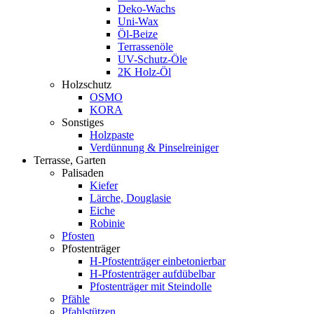
Deko-Wachs
Uni-Wax
Öl-Beize
Terrassenöle
UV-Schutz-Öle
2K Holz-Öl
Holzschutz
OSMO
KORA
Sonstiges
Holzpaste
Verdünnung & Pinselreiniger
Terrasse, Garten
Palisaden
Kiefer
Lärche, Douglasie
Eiche
Robinie
Pfosten
Pfostenträger
H-Pfostenträger einbetonierbar
H-Pfostenträger aufdübelbar
Pfostenträger mit Steindolle
Pfähle
Pfahlstützen