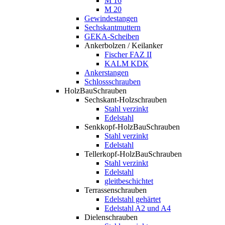
M 16
M 20
Gewindestangen
Sechskantmuttern
GEKA-Scheiben
Ankerbolzen / Keilanker
Fischer FAZ II
KALM KDK
Ankerstangen
Schlossschrauben
HolzBauSchrauben
Sechskant-Holzschrauben
Stahl verzinkt
Edelstahl
Senkkopf-HolzBauSchrauben
Stahl verzinkt
Edelstahl
Tellerkopf-HolzBauSchrauben
Stahl verzinkt
Edelstahl
gleitbeschichtet
Terrassenschrauben
Edelstahl gehärtet
Edelstahl A2 und A4
Dielenschrauben