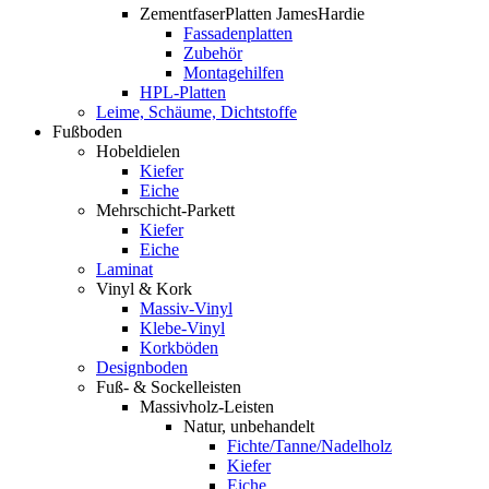
ZementfaserPlatten JamesHardie
Fassadenplatten
Zubehör
Montagehilfen
HPL-Platten
Leime, Schäume, Dichtstoffe
Fußboden
Hobeldielen
Kiefer
Eiche
Mehrschicht-Parkett
Kiefer
Eiche
Laminat
Vinyl & Kork
Massiv-Vinyl
Klebe-Vinyl
Korkböden
Designboden
Fuß- & Sockelleisten
Massivholz-Leisten
Natur, unbehandelt
Fichte/Tanne/Nadelholz
Kiefer
Eiche