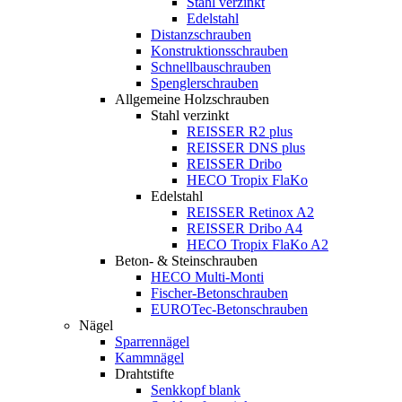
Stahl verzinkt
Edelstahl
Distanzschrauben
Konstruktionsschrauben
Schnellbauschrauben
Spenglerschrauben
Allgemeine Holzschrauben
Stahl verzinkt
REISSER R2 plus
REISSER DNS plus
REISSER Dribo
HECO Tropix FlaKo
Edelstahl
REISSER Retinox A2
REISSER Dribo A4
HECO Tropix FlaKo A2
Beton- & Steinschrauben
HECO Multi-Monti
Fischer-Betonschrauben
EUROTec-Betonschrauben
Nägel
Sparrennägel
Kammnägel
Drahtstifte
Senkkopf blank