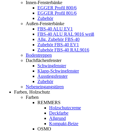
Innen-Fensterbänke
EGGER Profil 800/6
EGGER Profil 801/6
Zubehör
Außen-Fensterbänke
FBS-40 ALU EV1
FBS-40 ALU RAL 9016 weiß
Allg. Zubehör FBS-40
Zubehör FBS-40 EV1
Zubehör FBS-40 RAL9016
Bodentreppen
Dachflächenfenster
Schwingfenster
Klapp-Schwingfenster
Ausstiegsfenster
Zubehör
Nebeneingangstüren
Farben, Holzschutz
Farben
REMMERS
Holzschutzcreme
Deckfarbe
Allgrund
Kompakt-Beize
OSMO