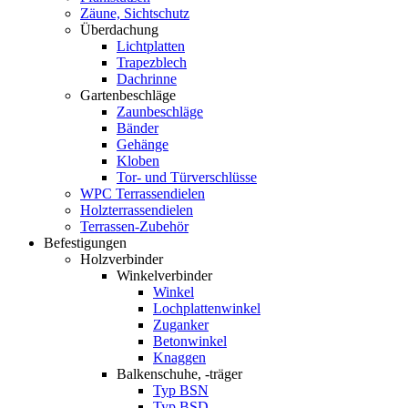
Zäune, Sichtschutz
Überdachung
Lichtplatten
Trapezblech
Dachrinne
Gartenbeschläge
Zaunbeschläge
Bänder
Gehänge
Kloben
Tor- und Türverschlüsse
WPC Terrassendielen
Holzterrassendielen
Terrassen-Zubehör
Befestigungen
Holzverbinder
Winkelverbinder
Winkel
Lochplattenwinkel
Zuganker
Betonwinkel
Knaggen
Balkenschuhe, -träger
Typ BSN
Typ BSD