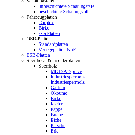
Schalungstafel
unbeschichtete Schalungstafel
beschichtete Schalungstafel
Fahrzeugplatten
Carplex
Birke
asia Platten
OSB-Platten
Standardplatten
Verlegeplatten NuF
ESB-Platten
Sperrholz- & Tischlerplatten
Sperrholz
METSÄ-Spruce
Industriesperrholz
Industriesperrholz
Garbun
Okoume
Birke
Kiefer
Pappel
Buche
Eiche
Kirsche
Erle