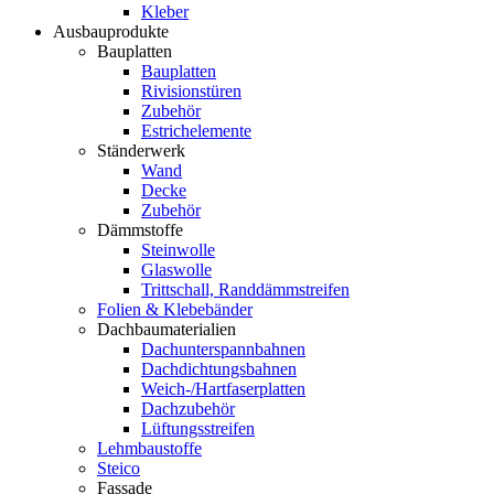
Kleber
Ausbauprodukte
Bauplatten
Bauplatten
Rivisionstüren
Zubehör
Estrichelemente
Ständerwerk
Wand
Decke
Zubehör
Dämmstoffe
Steinwolle
Glaswolle
Trittschall, Randdämmstreifen
Folien & Klebebänder
Dachbaumaterialien
Dachunterspannbahnen
Dachdichtungsbahnen
Weich-/Hartfaserplatten
Dachzubehör
Lüftungsstreifen
Lehmbaustoffe
Steico
Fassade