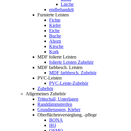
Lärche
endbehandelt
Furnierte Leisten
Fichte
Kiefer
Eiche
Buche
Ahorn
Kirsche
Kork
MDF folierte Leisten
folierte Leisten Zubehör
MDF farbbesch. Leisten
MDF farbbesch. Zubehör
PVC-Leisten
PVC-Leiste-Zubehör
Zubehör
Allgemeines Zubehör
Trittschall, Unterlagen
Randdämmstreifen
Grundierungen, Kleber
Oberflächenversieglung, -pflege
BONA
HQ
OSMO