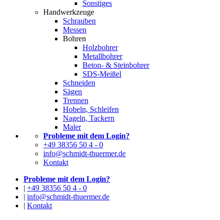
Sonstiges
Handwerkzeuge
Schrauben
Messen
Bohren
Holzbohrer
Metallbohrer
Beton- & Steinbohrer
SDS-Meißel
Schneiden
Sägen
Trennen
Hobeln, Schleifen
Nageln, Tackern
Maler
Probleme mit dem Login?
+49 38356 50 4 - 0
info@schmidt-thuermer.de
Kontakt
Probleme mit dem Login?
|
+49 38356 50 4 - 0
|
info@schmidt-thuermer.de
|
Kontakt