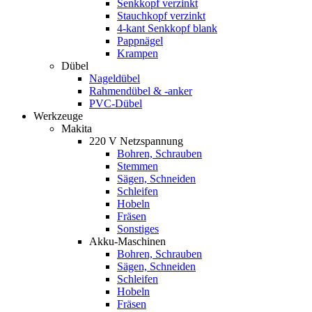
Senkkopf verzinkt
Stauchkopf verzinkt
4-kant Senkkopf blank
Pappnägel
Krampen
Dübel
Nageldübel
Rahmendübel & -anker
PVC-Dübel
Werkzeuge
Makita
220 V Netzspannung
Bohren, Schrauben
Stemmen
Sägen, Schneiden
Schleifen
Hobeln
Fräsen
Sonstiges
Akku-Maschinen
Bohren, Schrauben
Sägen, Schneiden
Schleifen
Hobeln
Fräsen