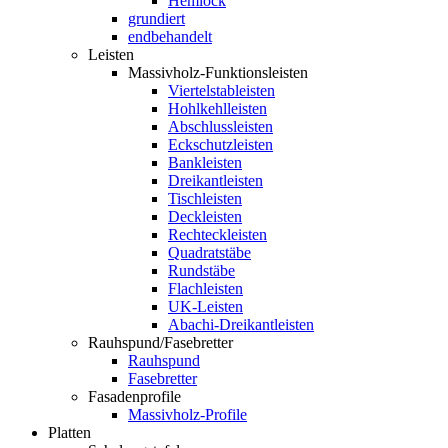
Hemlock
grundiert
endbehandelt
Leisten
Massivholz-Funktionsleisten
Viertelstableisten
Hohlkehlleisten
Abschlussleisten
Eckschutzleisten
Bankleisten
Dreikantleisten
Tischleisten
Deckleisten
Rechteckleisten
Quadratstäbe
Rundstäbe
Flachleisten
UK-Leisten
Abachi-Dreikantleisten
Rauhspund/Fasebretter
Rauhspund
Fasebretter
Fasadenprofile
Massivholz-Profile
Platten