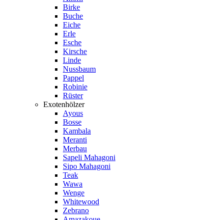
Birke
Buche
Eiche
Erle
Esche
Kirsche
Linde
Nussbaum
Pappel
Robinie
Rüster
Exotenhölzer
Ayous
Bosse
Kambala
Meranti
Merbau
Sapeli Mahagoni
Sipo Mahagoni
Teak
Wawa
Wenge
Whitewood
Zebrano
Amazakoue