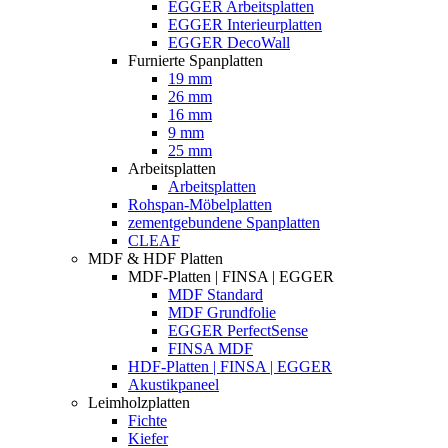
EGGER Arbeitsplatten
EGGER Interieurplatten
EGGER DecoWall
Furnierte Spanplatten
19 mm
26 mm
16 mm
9 mm
25 mm
Arbeitsplatten
Arbeitsplatten
Rohspan-Möbelplatten
zementgebundene Spanplatten
CLEAF
MDF & HDF Platten
MDF-Platten | FINSA | EGGER
MDF Standard
MDF Grundfolie
EGGER PerfectSense
FINSA MDF
HDF-Platten | FINSA | EGGER
Akustikpaneel
Leimholzplatten
Fichte
Kiefer