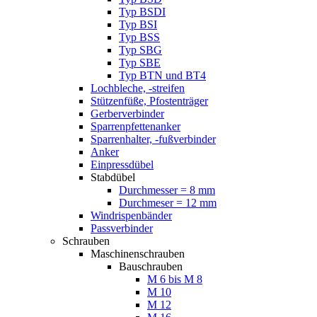
Typ BSDI
Typ BSI
Typ BSS
Typ SBG
Typ SBE
Typ BTN und BT4
Lochbleche, -streifen
Stützenfüße, Pfostenträger
Gerberverbinder
Sparrenpfettenanker
Sparrenhalter, -fußverbinder
Anker
Einpressdübel
Stabdübel
Durchmesser = 8 mm
Durchmeser = 12 mm
Windrispenbänder
Passverbinder
Schrauben
Maschinenschrauben
Bauschrauben
M 6 bis M 8
M 10
M 12