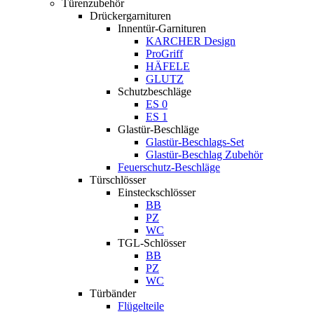
Türenzubehör
Drückergarnituren
Innentür-Garnituren
KARCHER Design
ProGriff
HÄFELE
GLUTZ
Schutzbeschläge
ES 0
ES 1
Glastür-Beschläge
Glastür-Beschlags-Set
Glastür-Beschlag Zubehör
Feuerschutz-Beschläge
Türschlösser
Einsteckschlösser
BB
PZ
WC
TGL-Schlösser
BB
PZ
WC
Türbänder
Flügelteile