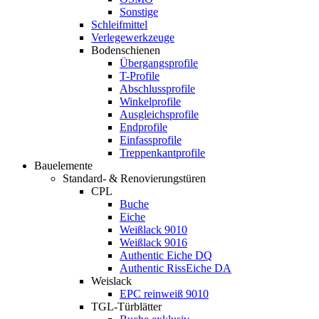
Sonstige
Schleifmittel
Verlegewerkzeuge
Bodenschienen
Übergangsprofile
T-Profile
Abschlussprofile
Winkelprofile
Ausgleichsprofile
Endprofile
Einfassprofile
Treppenkantprofile
Bauelemente
Standard- & Renovierungstüren
CPL
Buche
Eiche
Weißlack 9010
Weißlack 9016
Authentic Eiche DQ
Authentic RissEiche DA
Weislack
EPC reinweiß 9010
TGL-Türblätter