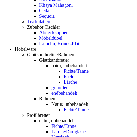
Khaya Mahagoni
Cedar
Sequoia
Tischplatten
Zubehör Tischler
Abdeckkappen
Möbeldübel
Lamello, Konus-Plattl
Hobelware
Glattkantbretter/Rahmen
Glattkantbretter
natur, unbehandelt
Fichte/Tanne
Kiefer
Lärche
grundiert
endbehandelt
Rahmen
Natur, unbehandelt
Fichte/Tanne
Profilbretter
natur, unbehandelt
Fichte/Tanne
Lärche/Douglasie