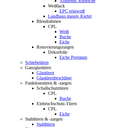
Authentic Risseiche
Weißlack
EPC reinweiß
Landhaus massiv Kiefer
Blendrahmen
CPL
Weiß
Buche
Eiche
Renovierungszargen
Dekorfolie
Eiche Premium
Schiebetüren
Ganzglastüren
Glastüren
Glastürenbeschläge
Funktionstüren & -zargen
Schallschutztüren
CPL
Buche
Einbruchschutz-Türen
CPL
Eiche
Stahltüren & -zargen
Stahltüren