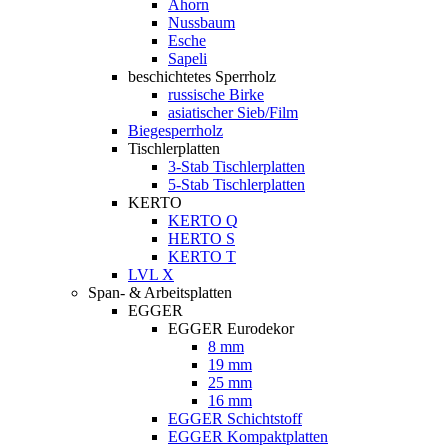
Ahorn
Nussbaum
Esche
Sapeli
beschichtetes Sperrholz
russische Birke
asiatischer Sieb/Film
Biegesperrholz
Tischlerplatten
3-Stab Tischlerplatten
5-Stab Tischlerplatten
KERTO
KERTO Q
HERTO S
KERTO T
LVL X
Span- & Arbeitsplatten
EGGER
EGGER Eurodekor
8 mm
19 mm
25 mm
16 mm
EGGER Schichtstoff
EGGER Kompaktplatten