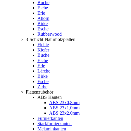
Buche
Eiche
Erle
Ahorn
Birke
Esche
Rubberwood
3-Schicht-Naturholzplatten
Fichte
Kiefer
Buche
Eiche
Erle
Lärche
Birke
Esche
Zirbe
Plattenzubehör
ABS-Kanten
ABS 23x0,8mm
ABS 23x1,0mm
ABS 23x2,0mm
Furnierkanten
Starkfurnierkanten
Melaminkanten