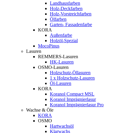
Landhausfarben
Holz-Deckfarben
Holz-Vorstreichfarben
Ölfarben
Garten- Fassadenfarbe
KORA
Außenfarbe
Holzöl-Spezial
MocoPinus
Lasuren
REMMERS-Lasuren
HK-Lasuren
OSMO-Lasuren
Holzschutz-Öllasuren
1 x Holzschutz-Lasuren
Öl-Lasuren
KORA
Koranol Compact MSL
Koranol Imprägnierlasur
Koranol Imprägnierlasur Pro
Wachse & Öle
KORA
OSMO
Hartwachsöl
Klarwachs