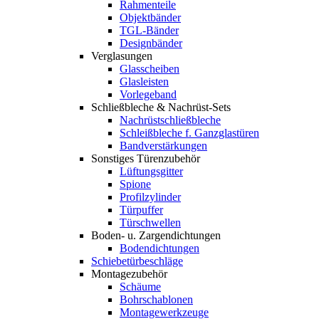
Rahmenteile
Objektbänder
TGL-Bänder
Designbänder
Verglasungen
Glasscheiben
Glasleisten
Vorlegeband
Schließbleche & Nachrüst-Sets
Nachrüstschließbleche
Schleißbleche f. Ganzglastüren
Bandverstärkungen
Sonstiges Türenzubehör
Lüftungsgitter
Spione
Profilzylinder
Türpuffer
Türschwellen
Boden- u. Zargendichtungen
Bodendichtungen
Schiebetürbeschläge
Montagezubehör
Schäume
Bohrschablonen
Montagewerkzeuge