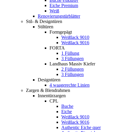
Buche exklusiv
Eiche Premium
Weiß
Renovierungstürblätter
Stil- & Designtüren
Stiltüren
Formgepägt
Weißlack 9010
Weißlack 9016
FORTA
1 Füllung
3 Füllungen
Landhaus Massiv Kiefer
2 Füllungen
3 Füllungen
Designtüren
4 waagerechte Linien
Zargen & Blendrahmen
Innentürzargen
CPL
Buche
Eiche
Weißlack 9010
Weißlack 9016
Authentic Eiche quer