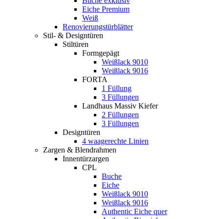
Buche exklusiv
Eiche Premium
Weiß
Renovierungstürblätter
Stil- & Designtüren
Stiltüren
Formgepägt
Weißlack 9010
Weißlack 9016
FORTA
1 Füllung
3 Füllungen
Landhaus Massiv Kiefer
2 Füllungen
3 Füllungen
Designtüren
4 waagerechte Linien
Zargen & Blendrahmen
Innentürzargen
CPL
Buche
Eiche
Weißlack 9010
Weißlack 9016
Authentic Eiche quer