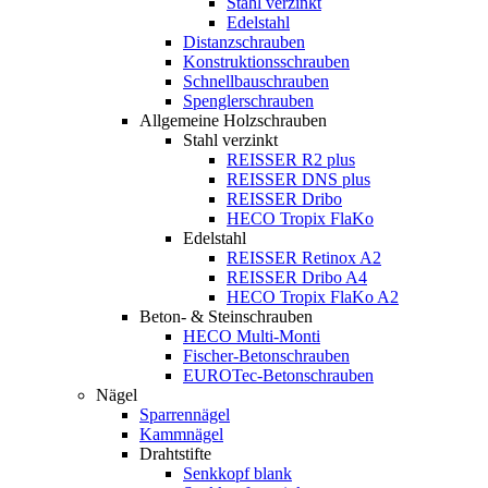
Stahl verzinkt
Edelstahl
Distanzschrauben
Konstruktionsschrauben
Schnellbauschrauben
Spenglerschrauben
Allgemeine Holzschrauben
Stahl verzinkt
REISSER R2 plus
REISSER DNS plus
REISSER Dribo
HECO Tropix FlaKo
Edelstahl
REISSER Retinox A2
REISSER Dribo A4
HECO Tropix FlaKo A2
Beton- & Steinschrauben
HECO Multi-Monti
Fischer-Betonschrauben
EUROTec-Betonschrauben
Nägel
Sparrennägel
Kammnägel
Drahtstifte
Senkkopf blank