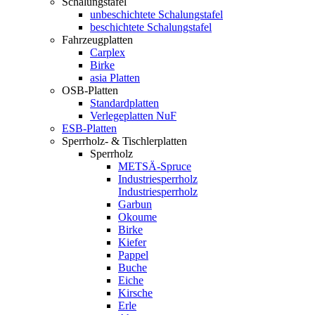
Schalungstafel
unbeschichtete Schalungstafel
beschichtete Schalungstafel
Fahrzeugplatten
Carplex
Birke
asia Platten
OSB-Platten
Standardplatten
Verlegeplatten NuF
ESB-Platten
Sperrholz- & Tischlerplatten
Sperrholz
METSÄ-Spruce
Industriesperrholz
Industriesperrholz
Garbun
Okoume
Birke
Kiefer
Pappel
Buche
Eiche
Kirsche
Erle