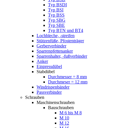
Typ BSDI
Typ BSI
Typ BSS
Typ SBG
Typ SBE
Typ BTN und BT4
Lochbleche, -streifen
Stützenfüße, Pfostenträger
Gerberverbinder
Sparrenpfettenanker
Sparrenhalter, -fußverbinder
Anker
Einpressdübel
Stabdübel
Durchmesser = 8 mm
Durchmeser = 12 mm
Windrispenbänder
Passverbinder
Schrauben
Maschinenschrauben
Bauschrauben
M 6 bis M 8
M 10
M 12