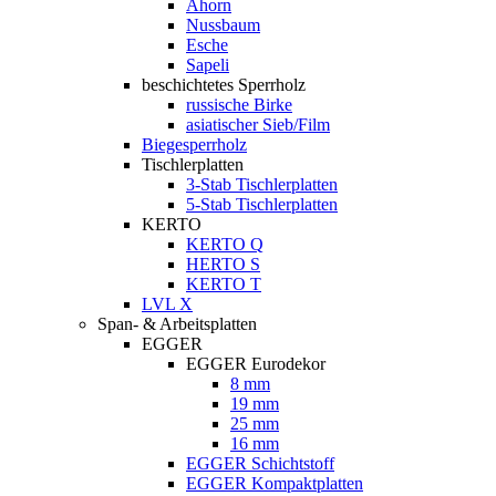
Ahorn
Nussbaum
Esche
Sapeli
beschichtetes Sperrholz
russische Birke
asiatischer Sieb/Film
Biegesperrholz
Tischlerplatten
3-Stab Tischlerplatten
5-Stab Tischlerplatten
KERTO
KERTO Q
HERTO S
KERTO T
LVL X
Span- & Arbeitsplatten
EGGER
EGGER Eurodekor
8 mm
19 mm
25 mm
16 mm
EGGER Schichtstoff
EGGER Kompaktplatten