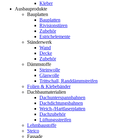
Kleber
Ausbauprodukte
Bauplatten
Bauplatten
Rivisionstüren
Zubehör
Estrichelemente
Ständerwerk
Wand
Decke
Zubehör
Dämmstoffe
Steinwolle
Glaswolle
Trittschall, Randdämmstreifen
Folien & Klebebänder
Dachbaumaterialien
Dachunterspannbahnen
Dachdichtungsbahnen
Weich-/Hartfaserplatten
Dachzubehör
Lüftungsstreifen
Lehmbaustoffe
Steico
Fassade