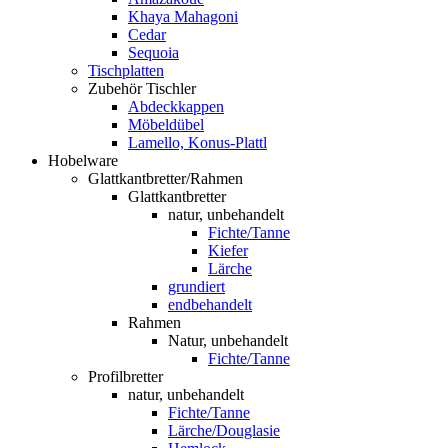
Khaya Mahagoni
Cedar
Sequoia
Tischplatten
Zubehör Tischler
Abdeckkappen
Möbeldübel
Lamello, Konus-Plattl
Hobelware
Glattkantbretter/Rahmen
Glattkantbretter
natur, unbehandelt
Fichte/Tanne
Kiefer
Lärche
grundiert
endbehandelt
Rahmen
Natur, unbehandelt
Fichte/Tanne
Profilbretter
natur, unbehandelt
Fichte/Tanne
Lärche/Douglasie