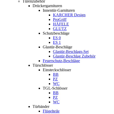
Türenzubehör
Drückergarnituren
Innentür-Garnituren
KARCHER Design
ProGriff
HÄFELE
GLUTZ
Schutzbeschläge
ES 0
ES 1
Glastür-Beschläge
Glastür-Beschlags-Set
Glastür-Beschlag Zubehör
Feuerschutz-Beschläge
Türschlösser
Einsteckschlösser
BB
PZ
WC
TGL-Schlösser
BB
PZ
WC
Türbänder
Flügelteile