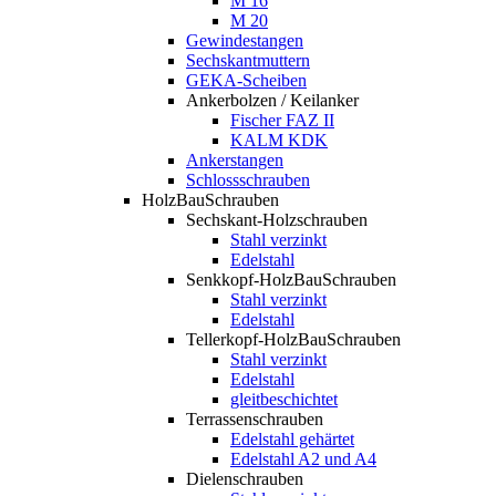
M 16
M 20
Gewindestangen
Sechskantmuttern
GEKA-Scheiben
Ankerbolzen / Keilanker
Fischer FAZ II
KALM KDK
Ankerstangen
Schlossschrauben
HolzBauSchrauben
Sechskant-Holzschrauben
Stahl verzinkt
Edelstahl
Senkkopf-HolzBauSchrauben
Stahl verzinkt
Edelstahl
Tellerkopf-HolzBauSchrauben
Stahl verzinkt
Edelstahl
gleitbeschichtet
Terrassenschrauben
Edelstahl gehärtet
Edelstahl A2 und A4
Dielenschrauben