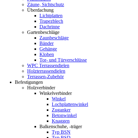
Zäune, Sichtschutz
Überdachung
Lichtplatten
Trapezblech
Dachrinne
Gartenbeschläge
Zaunbeschläge
Bänder
Gehänge
Kloben
Tor- und Türverschlüsse
WPC Terrassendielen
Holzterrassendielen
Terrassen-Zubehör
Befestigungen
Holzverbinder
Winkelverbinder
Winkel
Lochplattenwinkel
Zuganker
Betonwinkel
Knaggen
Balkenschuhe, -träger
Typ BSN
Typ BSD