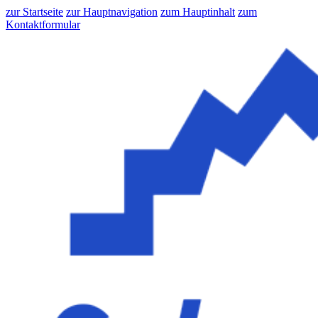
zur Startseite
zur Hauptnavigation
zum Hauptinhalt
zum
Kontaktformular