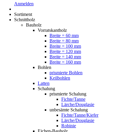
Anmelden
Sortiment
Schnittholz
Bauholz
Vorratskantholz
Breite = 60 mm
Breite = 80 mm
Breite = 100 mm
Breite = 120 mm
Breite = 140 mm
Breite = 160 mm
Bohlen
prismierte Bohlen
Keilbohlen
Latten
Schalung
prismierte Schalung
Fichte/Tanne
Lärche/Douglasie
unbesämte Schalung
Fichte/Tanne/Kiefer
Lärche/Douglasie
Robinie
Eichen-Bauholz