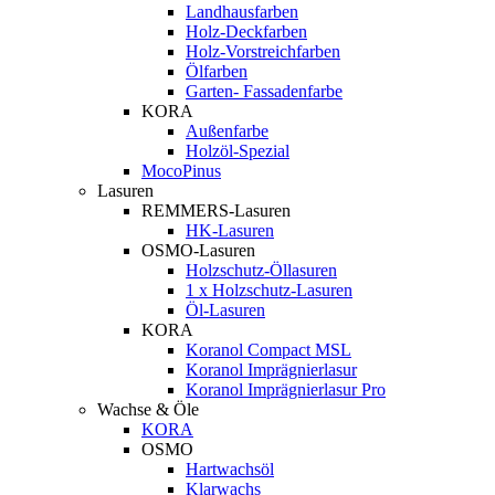
Landhausfarben
Holz-Deckfarben
Holz-Vorstreichfarben
Ölfarben
Garten- Fassadenfarbe
KORA
Außenfarbe
Holzöl-Spezial
MocoPinus
Lasuren
REMMERS-Lasuren
HK-Lasuren
OSMO-Lasuren
Holzschutz-Öllasuren
1 x Holzschutz-Lasuren
Öl-Lasuren
KORA
Koranol Compact MSL
Koranol Imprägnierlasur
Koranol Imprägnierlasur Pro
Wachse & Öle
KORA
OSMO
Hartwachsöl
Klarwachs