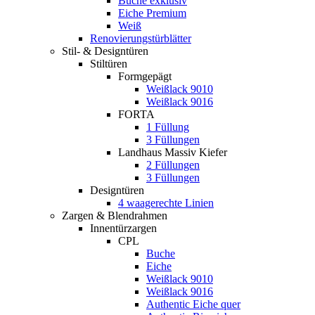
Buche exklusiv
Eiche Premium
Weiß
Renovierungstürblätter
Stil- & Designtüren
Stiltüren
Formgepägt
Weißlack 9010
Weißlack 9016
FORTA
1 Füllung
3 Füllungen
Landhaus Massiv Kiefer
2 Füllungen
3 Füllungen
Designtüren
4 waagerechte Linien
Zargen & Blendrahmen
Innentürzargen
CPL
Buche
Eiche
Weißlack 9010
Weißlack 9016
Authentic Eiche quer