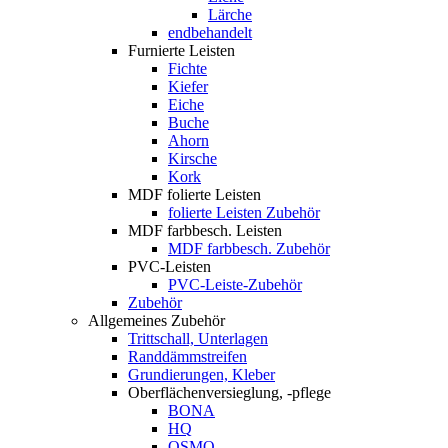
Lärche
endbehandelt
Furnierte Leisten
Fichte
Kiefer
Eiche
Buche
Ahorn
Kirsche
Kork
MDF folierte Leisten
folierte Leisten Zubehör
MDF farbbesch. Leisten
MDF farbbesch. Zubehör
PVC-Leisten
PVC-Leiste-Zubehör
Zubehör
Allgemeines Zubehör
Trittschall, Unterlagen
Randdämmstreifen
Grundierungen, Kleber
Oberflächenversieglung, -pflege
BONA
HQ
OSMO