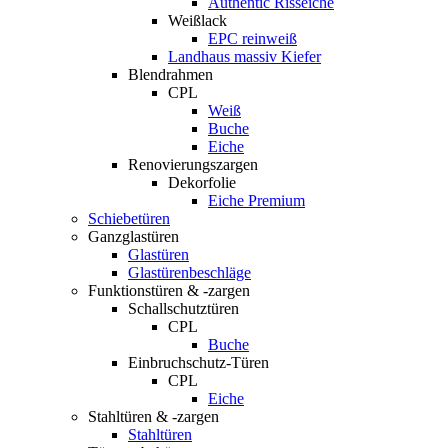
Authentic Risseiche
Weißlack
EPC reinweiß
Landhaus massiv Kiefer
Blendrahmen
CPL
Weiß
Buche
Eiche
Renovierungszargen
Dekorfolie
Eiche Premium
Schiebetüren
Ganzglastüren
Glastüren
Glastürenbeschläge
Funktionstüren & -zargen
Schallschutztüren
CPL
Buche
Einbruchschutz-Türen
CPL
Eiche
Stahltüren & -zargen
Stahltüren