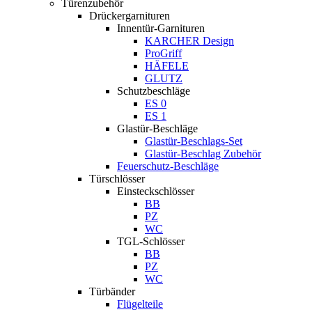
Türenzubehör
Drückergarnituren
Innentür-Garnituren
KARCHER Design
ProGriff
HÄFELE
GLUTZ
Schutzbeschläge
ES 0
ES 1
Glastür-Beschläge
Glastür-Beschlags-Set
Glastür-Beschlag Zubehör
Feuerschutz-Beschläge
Türschlösser
Einsteckschlösser
BB
PZ
WC
TGL-Schlösser
BB
PZ
WC
Türbänder
Flügelteile