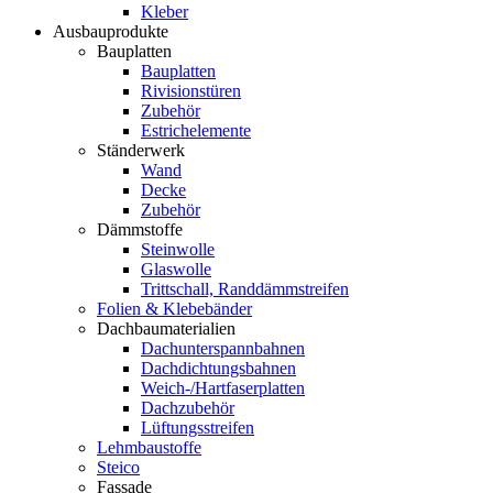
Kleber
Ausbauprodukte
Bauplatten
Bauplatten
Rivisionstüren
Zubehör
Estrichelemente
Ständerwerk
Wand
Decke
Zubehör
Dämmstoffe
Steinwolle
Glaswolle
Trittschall, Randdämmstreifen
Folien & Klebebänder
Dachbaumaterialien
Dachunterspannbahnen
Dachdichtungsbahnen
Weich-/Hartfaserplatten
Dachzubehör
Lüftungsstreifen
Lehmbaustoffe
Steico
Fassade