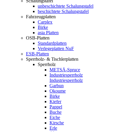
Schalungstafel
unbeschichtete Schalungstafel
beschichtete Schalungstafel
Fahrzeugplatten
Carplex
Birke
asia Platten
OSB-Platten
Standardplatten
Verlegeplatten NuF
ESB-Platten
Sperrholz- & Tischlerplatten
Sperrholz
METSÄ-Spruce
Industriesperrholz
Industriesperrholz
Garbun
Okoume
Birke
Kiefer
Pappel
Buche
Eiche
Kirsche
Erle