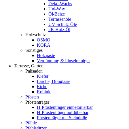
Deko-Wachs
Uni-Wax
Öl-Beize
Terrassenöle
UV-Schutz-Öle
2K Holz-Öl
Holzschutz
OSMO
KORA
Sonstiges
Holzpaste
Verdünnung & Pinselreiniger
Terrasse, Garten
Palisaden
Kiefer
Lärche, Douglasie
Eiche
Robinie
Pfosten
Pfostenträger
H-Pfostenträger einbetonierbar
H-Pfostenträger aufdübelbar
Pfostenträger mit Steindolle
Pfähle
Pfahlstützen