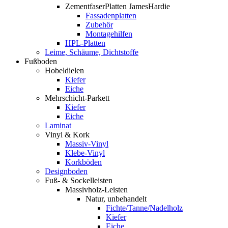
ZementfaserPlatten JamesHardie
Fassadenplatten
Zubehör
Montagehilfen
HPL-Platten
Leime, Schäume, Dichtstoffe
Fußboden
Hobeldielen
Kiefer
Eiche
Mehrschicht-Parkett
Kiefer
Eiche
Laminat
Vinyl & Kork
Massiv-Vinyl
Klebe-Vinyl
Korkböden
Designboden
Fuß- & Sockelleisten
Massivholz-Leisten
Natur, unbehandelt
Fichte/Tanne/Nadelholz
Kiefer
Eiche