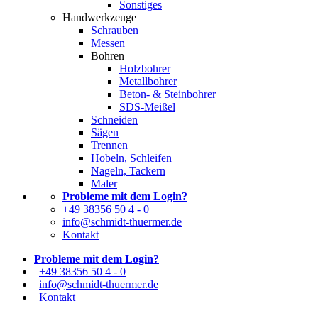
Sonstiges
Handwerkzeuge
Schrauben
Messen
Bohren
Holzbohrer
Metallbohrer
Beton- & Steinbohrer
SDS-Meißel
Schneiden
Sägen
Trennen
Hobeln, Schleifen
Nageln, Tackern
Maler
Probleme mit dem Login?
+49 38356 50 4 - 0
info@schmidt-thuermer.de
Kontakt
Probleme mit dem Login?
|
+49 38356 50 4 - 0
|
info@schmidt-thuermer.de
|
Kontakt