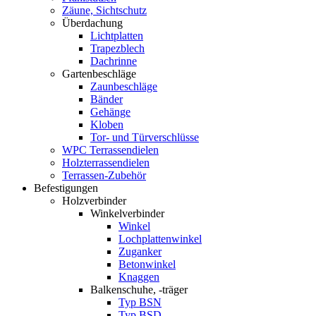
Zäune, Sichtschutz
Überdachung
Lichtplatten
Trapezblech
Dachrinne
Gartenbeschläge
Zaunbeschläge
Bänder
Gehänge
Kloben
Tor- und Türverschlüsse
WPC Terrassendielen
Holzterrassendielen
Terrassen-Zubehör
Befestigungen
Holzverbinder
Winkelverbinder
Winkel
Lochplattenwinkel
Zuganker
Betonwinkel
Knaggen
Balkenschuhe, -träger
Typ BSN
Typ BSD