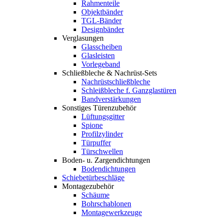
Rahmenteile
Objektbänder
TGL-Bänder
Designbänder
Verglasungen
Glasscheiben
Glasleisten
Vorlegeband
Schließbleche & Nachrüst-Sets
Nachrüstschließbleche
Schleißbleche f. Ganzglastüren
Bandverstärkungen
Sonstiges Türenzubehör
Lüftungsgitter
Spione
Profilzylinder
Türpuffer
Türschwellen
Boden- u. Zargendichtungen
Bodendichtungen
Schiebetürbeschläge
Montagezubehör
Schäume
Bohrschablonen
Montagewerkzeuge