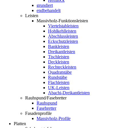
Hemlock
grundiert
endbehandelt
Leisten
Massivholz-Funktionsleisten
Viertelstableisten
Hohlkehlleisten
Abschlussleisten
Eckschutzleisten
Bankleisten
Dreikantleisten
Tischleisten
Deckleisten
Rechteckleisten
Quadratstäbe
Rundstäbe
Flachleisten
UK-Leisten
Abachi-Dreikantleisten
Rauhspund/Fasebretter
Rauhspund
Fasebretter
Fasadenprofile
Massivholz-Profile
Platten