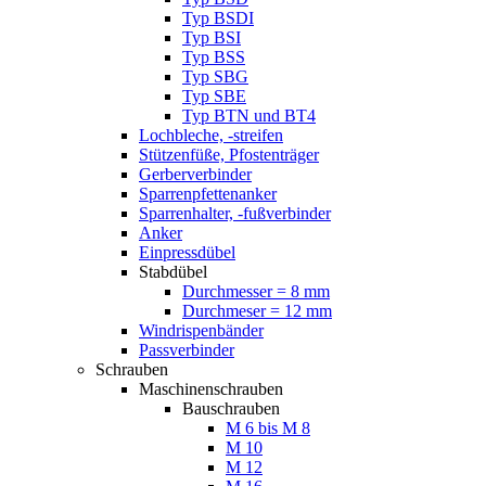
Typ BSDI
Typ BSI
Typ BSS
Typ SBG
Typ SBE
Typ BTN und BT4
Lochbleche, -streifen
Stützenfüße, Pfostenträger
Gerberverbinder
Sparrenpfettenanker
Sparrenhalter, -fußverbinder
Anker
Einpressdübel
Stabdübel
Durchmesser = 8 mm
Durchmeser = 12 mm
Windrispenbänder
Passverbinder
Schrauben
Maschinenschrauben
Bauschrauben
M 6 bis M 8
M 10
M 12