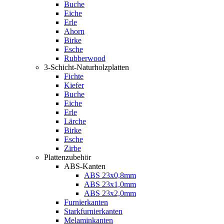
Buche
Eiche
Erle
Ahorn
Birke
Esche
Rubberwood
3-Schicht-Naturholzplatten
Fichte
Kiefer
Buche
Eiche
Erle
Lärche
Birke
Esche
Zirbe
Plattenzubehör
ABS-Kanten
ABS 23x0,8mm
ABS 23x1,0mm
ABS 23x2,0mm
Furnierkanten
Starkfurnierkanten
Melaminkanten