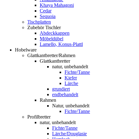
Khaya Mahagoni
Cedar
Sequoia
Tischplatten
Zubehör Tischler
Abdeckkappen
Möbeldübel
Lamello, Konus-Plattl
Hobelware
Glattkantbretter/Rahmen
Glattkantbretter
natur, unbehandelt
Fichte/Tanne
Kiefer
Lärche
grundiert
endbehandelt
Rahmen
Natur, unbehandelt
Fichte/Tanne
Profilbretter
natur, unbehandelt
Fichte/Tanne
Lärche/Douglasie