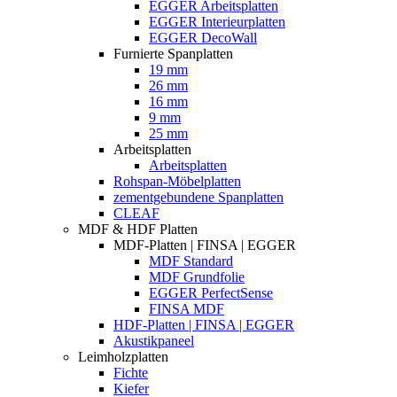
EGGER Arbeitsplatten
EGGER Interieurplatten
EGGER DecoWall
Furnierte Spanplatten
19 mm
26 mm
16 mm
9 mm
25 mm
Arbeitsplatten
Arbeitsplatten
Rohspan-Möbelplatten
zementgebundene Spanplatten
CLEAF
MDF & HDF Platten
MDF-Platten | FINSA | EGGER
MDF Standard
MDF Grundfolie
EGGER PerfectSense
FINSA MDF
HDF-Platten | FINSA | EGGER
Akustikpaneel
Leimholzplatten
Fichte
Kiefer