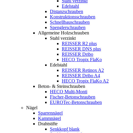
Stahl verzinkt
Edelstahl
Distanzschrauben
Konstruktionsschrauben
Schnellbauschrauben
Spenglerschrauben
Allgemeine Holzschrauben
Stahl verzinkt
REISSER R2 plus
REISSER DNS plus
REISSER Dribo
HECO Tropix FlaKo
Edelstahl
REISSER Retinox A2
REISSER Dribo A4
HECO Tropix FlaKo A2
Beton- & Steinschrauben
HECO Multi-Monti
Fischer-Betonschrauben
EUROTec-Betonschrauben
Nägel
Sparrennägel
Kammnägel
Drahtstifte
Senkkopf blank