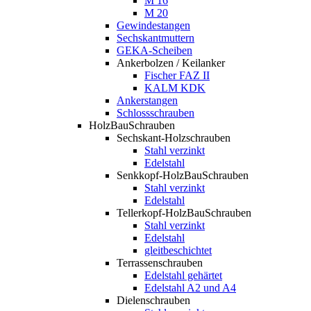
M 16
M 20
Gewindestangen
Sechskantmuttern
GEKA-Scheiben
Ankerbolzen / Keilanker
Fischer FAZ II
KALM KDK
Ankerstangen
Schlossschrauben
HolzBauSchrauben
Sechskant-Holzschrauben
Stahl verzinkt
Edelstahl
Senkkopf-HolzBauSchrauben
Stahl verzinkt
Edelstahl
Tellerkopf-HolzBauSchrauben
Stahl verzinkt
Edelstahl
gleitbeschichtet
Terrassenschrauben
Edelstahl gehärtet
Edelstahl A2 und A4
Dielenschrauben