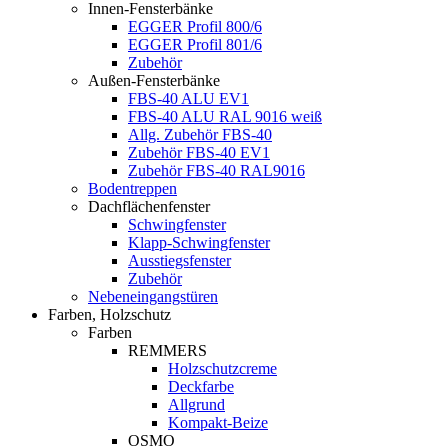
Innen-Fensterbänke
EGGER Profil 800/6
EGGER Profil 801/6
Zubehör
Außen-Fensterbänke
FBS-40 ALU EV1
FBS-40 ALU RAL 9016 weiß
Allg. Zubehör FBS-40
Zubehör FBS-40 EV1
Zubehör FBS-40 RAL9016
Bodentreppen
Dachflächenfenster
Schwingfenster
Klapp-Schwingfenster
Ausstiegsfenster
Zubehör
Nebeneingangstüren
Farben, Holzschutz
Farben
REMMERS
Holzschutzcreme
Deckfarbe
Allgrund
Kompakt-Beize
OSMO