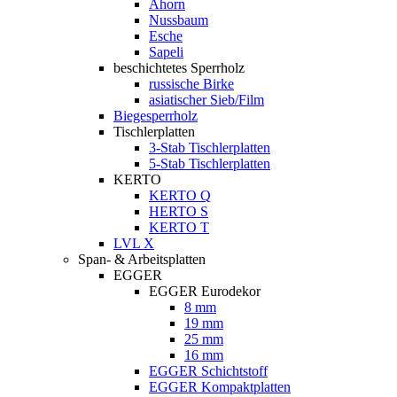
Ahorn
Nussbaum
Esche
Sapeli
beschichtetes Sperrholz
russische Birke
asiatischer Sieb/Film
Biegesperrholz
Tischlerplatten
3-Stab Tischlerplatten
5-Stab Tischlerplatten
KERTO
KERTO Q
HERTO S
KERTO T
LVL X
Span- & Arbeitsplatten
EGGER
EGGER Eurodekor
8 mm
19 mm
25 mm
16 mm
EGGER Schichtstoff
EGGER Kompaktplatten