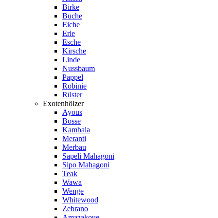
Birke
Buche
Eiche
Erle
Esche
Kirsche
Linde
Nussbaum
Pappel
Robinie
Rüster
Exotenhölzer
Ayous
Bosse
Kambala
Meranti
Merbau
Sapeli Mahagoni
Sipo Mahagoni
Teak
Wawa
Wenge
Whitewood
Zebrano
Amazakoue