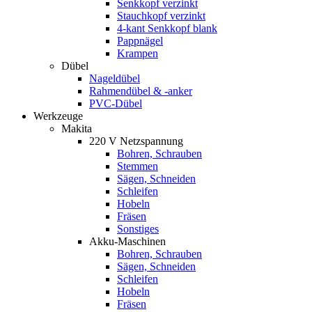
Senkkopf verzinkt
Stauchkopf verzinkt
4-kant Senkkopf blank
Pappnägel
Krampen
Dübel
Nageldübel
Rahmendübel & -anker
PVC-Dübel
Werkzeuge
Makita
220 V Netzspannung
Bohren, Schrauben
Stemmen
Sägen, Schneiden
Schleifen
Hobeln
Fräsen
Sonstiges
Akku-Maschinen
Bohren, Schrauben
Sägen, Schneiden
Schleifen
Hobeln
Fräsen