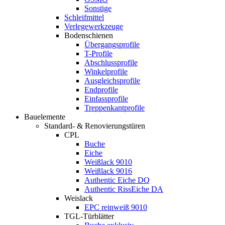
Sonstige
Schleifmittel
Verlegewerkzeuge
Bodenschienen
Übergangsprofile
T-Profile
Abschlussprofile
Winkelprofile
Ausgleichsprofile
Endprofile
Einfassprofile
Treppenkantprofile
Bauelemente
Standard- & Renovierungstüren
CPL
Buche
Eiche
Weißlack 9010
Weißlack 9016
Authentic Eiche DQ
Authentic RissEiche DA
Weislack
EPC reinweiß 9010
TGL-Türblätter