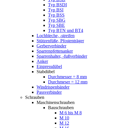
Typ BSDI
Typ BSI
Typ BSS
Typ SBG
Typ SBE
Typ BTN und BT4
Lochbleche, -streifen
Stützenfüße, Pfostenträger
Gerberverbinder
Sparrenpfettenanker
Sparrenhalter, -fußverbinder
Anker
Einpressdübel
Stabdübel
Durchmesser = 8 mm
Durchmeser = 12 mm
Windrispenbänder
Passverbinder
Schrauben
Maschinenschrauben
Bauschrauben
M 6 bis M 8
M 10
M 12