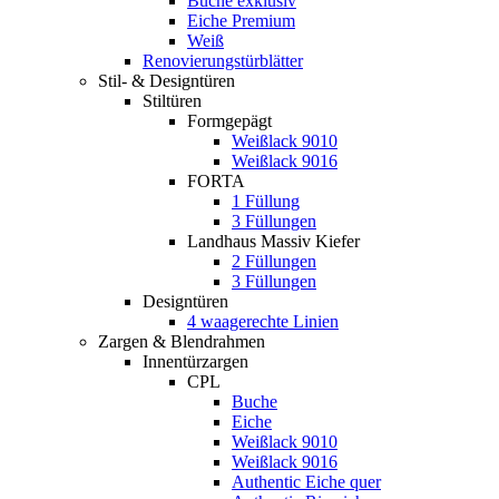
Buche exklusiv
Eiche Premium
Weiß
Renovierungstürblätter
Stil- & Designtüren
Stiltüren
Formgepägt
Weißlack 9010
Weißlack 9016
FORTA
1 Füllung
3 Füllungen
Landhaus Massiv Kiefer
2 Füllungen
3 Füllungen
Designtüren
4 waagerechte Linien
Zargen & Blendrahmen
Innentürzargen
CPL
Buche
Eiche
Weißlack 9010
Weißlack 9016
Authentic Eiche quer