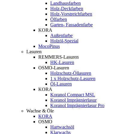
Landhausfarben
Holz-Deckfarben
Holz-Vorstreichfarben
Ölfarben
Garten- Fassadenfarbe
KORA
Außenfarbe
Holzöl-Spezial
MocoPinus
Lasuren
REMMERS-Lasuren
HK-Lasuren
OSMO-Lasuren
Holzschutz-Öllasuren
1 x Holzschutz-Lasuren
Öl-Lasuren
KORA
Koranol Compact MSL
Koranol Imprägnierlasur
Koranol Imprägnierlasur Pro
Wachse & Öle
KORA
OSMO
Hartwachsöl
Klarwachs