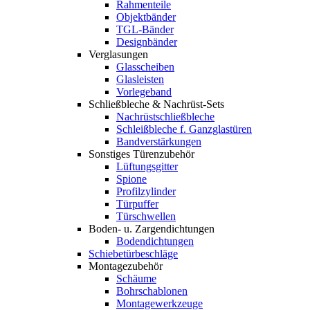
Rahmenteile
Objektbänder
TGL-Bänder
Designbänder
Verglasungen
Glasscheiben
Glasleisten
Vorlegeband
Schließbleche & Nachrüst-Sets
Nachrüstschließbleche
Schleißbleche f. Ganzglastüren
Bandverstärkungen
Sonstiges Türenzubehör
Lüftungsgitter
Spione
Profilzylinder
Türpuffer
Türschwellen
Boden- u. Zargendichtungen
Bodendichtungen
Schiebetürbeschläge
Montagezubehör
Schäume
Bohrschablonen
Montagewerkzeuge