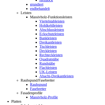
Hemlock
grundiert
endbehandelt
Leisten
Massivholz-Funktionsleisten
Viertelstableisten
Hohlkehlleisten
Abschlussleisten
Eckschutzleisten
Bankleisten
Dreikantleisten
Tischleisten
Deckleisten
Rechteckleisten
Quadratstäbe
Rundstäbe
Flachleisten
UK-Leisten
Abachi-Dreikantleisten
Rauhspund/Fasebretter
Rauhspund
Fasebretter
Fasadenprofile
Massivholz-Profile
Platten