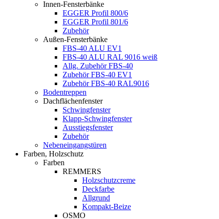
Innen-Fensterbänke
EGGER Profil 800/6
EGGER Profil 801/6
Zubehör
Außen-Fensterbänke
FBS-40 ALU EV1
FBS-40 ALU RAL 9016 weiß
Allg. Zubehör FBS-40
Zubehör FBS-40 EV1
Zubehör FBS-40 RAL9016
Bodentreppen
Dachflächenfenster
Schwingfenster
Klapp-Schwingfenster
Ausstiegsfenster
Zubehör
Nebeneingangstüren
Farben, Holzschutz
Farben
REMMERS
Holzschutzcreme
Deckfarbe
Allgrund
Kompakt-Beize
OSMO