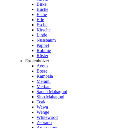
Birke
Buche
Eiche
Erle
Esche
Kirsche
Linde
Nussbaum
Pappel
Robinie
Rüster
Exotenhölzer
Ayous
Bosse
Kambala
Meranti
Merbau
Sapeli Mahagoni
Sipo Mahagoni
Teak
Wawa
Wenge
Whitewood
Zebrano
Amazakoue