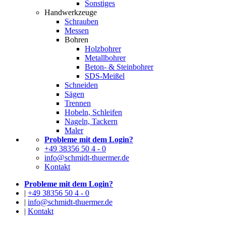
Sonstiges
Handwerkzeuge
Schrauben
Messen
Bohren
Holzbohrer
Metallbohrer
Beton- & Steinbohrer
SDS-Meißel
Schneiden
Sägen
Trennen
Hobeln, Schleifen
Nageln, Tackern
Maler
Probleme mit dem Login?
+49 38356 50 4 - 0
info@schmidt-thuermer.de
Kontakt
Probleme mit dem Login?
|
+49 38356 50 4 - 0
|
info@schmidt-thuermer.de
|
Kontakt