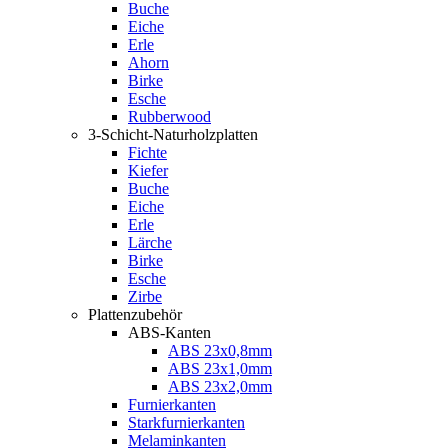
Buche
Eiche
Erle
Ahorn
Birke
Esche
Rubberwood
3-Schicht-Naturholzplatten
Fichte
Kiefer
Buche
Eiche
Erle
Lärche
Birke
Esche
Zirbe
Plattenzubehör
ABS-Kanten
ABS 23x0,8mm
ABS 23x1,0mm
ABS 23x2,0mm
Furnierkanten
Starkfurnierkanten
Melaminkanten