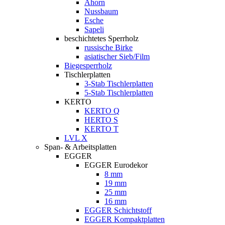
Ahorn
Nussbaum
Esche
Sapeli
beschichtetes Sperrholz
russische Birke
asiatischer Sieb/Film
Biegesperrholz
Tischlerplatten
3-Stab Tischlerplatten
5-Stab Tischlerplatten
KERTO
KERTO Q
HERTO S
KERTO T
LVL X
Span- & Arbeitsplatten
EGGER
EGGER Eurodekor
8 mm
19 mm
25 mm
16 mm
EGGER Schichtstoff
EGGER Kompaktplatten