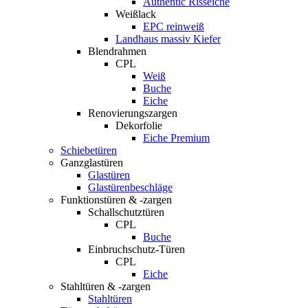
Authentic Risseiche
Weißlack
EPC reinweiß
Landhaus massiv Kiefer
Blendrahmen
CPL
Weiß
Buche
Eiche
Renovierungszargen
Dekorfolie
Eiche Premium
Schiebetüren
Ganzglastüren
Glastüren
Glastürenbeschläge
Funktionstüren & -zargen
Schallschutztüren
CPL
Buche
Einbruchschutz-Türen
CPL
Eiche
Stahltüren & -zargen
Stahltüren