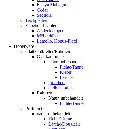
Khaya Mahagoni
Cedar
Sequoia
Tischplatten
Zubehör Tischler
Abdeckkappen
Möbeldübel
Lamello, Konus-Plattl
Hobelware
Glattkantbretter/Rahmen
Glattkantbretter
natur, unbehandelt
Fichte/Tanne
Kiefer
Lärche
grundiert
endbehandelt
Rahmen
Natur, unbehandelt
Fichte/Tanne
Profilbretter
natur, unbehandelt
Fichte/Tanne
Lärche/Douglasie