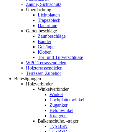
Zäune, Sichtschutz
Überdachung
Lichtplatten
Trapezblech
Dachrinne
Gartenbeschläge
Zaunbeschläge
Bänder
Gehänge
Kloben
Tor- und Türverschlüsse
WPC Terrassendielen
Holzterrassendielen
Terrassen-Zubehör
Befestigungen
Holzverbinder
Winkelverbinder
Winkel
Lochplattenwinkel
Zuganker
Betonwinkel
Knaggen
Balkenschuhe, -träger
Typ BSN
Typ BSD