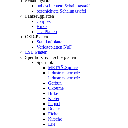
Schalungstafel
unbeschichtete Schalungstafel
beschichtete Schalungstafel
Fahrzeugplatten
Carplex
Birke
asia Platten
OSB-Platten
Standardplatten
Verlegeplatten NuF
ESB-Platten
Sperrholz- & Tischlerplatten
Sperrholz
METSÄ-Spruce
Industriesperrholz
Industriesperrholz
Garbun
Okoume
Birke
Kiefer
Pappel
Buche
Eiche
Kirsche
Erle