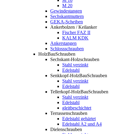
M 16
M 20
Gewindestangen
Sechskantmuttern
GEKA-Scheiben
Ankerbolzen / Keilanker
Fischer FAZ II
KALM KDK
Ankerstangen
Schlossschrauben
HolzBauSchrauben
Sechskant-Holzschrauben
Stahl verzinkt
Edelstahl
Senkkopf-HolzBauSchrauben
Stahl verzinkt
Edelstahl
Tellerkopf-HolzBauSchrauben
Stahl verzinkt
Edelstahl
gleitbeschichtet
Terrassenschrauben
Edelstahl gehärtet
Edelstahl A2 und A4
Dielenschrauben