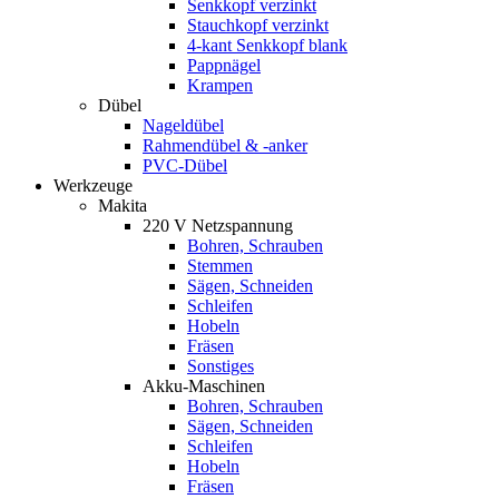
Senkkopf verzinkt
Stauchkopf verzinkt
4-kant Senkkopf blank
Pappnägel
Krampen
Dübel
Nageldübel
Rahmendübel & -anker
PVC-Dübel
Werkzeuge
Makita
220 V Netzspannung
Bohren, Schrauben
Stemmen
Sägen, Schneiden
Schleifen
Hobeln
Fräsen
Sonstiges
Akku-Maschinen
Bohren, Schrauben
Sägen, Schneiden
Schleifen
Hobeln
Fräsen