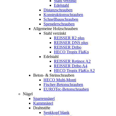
Stahl verzinkt
Edelstahl
Distanzschrauben
Konstruktionsschrauben
Schnellbauschrauben
Spenglerschrauben
Allgemeine Holzschrauben
Stahl verzinkt
REISSER R2 plus
REISSER DNS plus
REISSER Dribo
HECO Tropix FlaKo
Edelstahl
REISSER Retinox A2
REISSER Dribo A4
HECO Tropix FlaKo A2
Beton- & Steinschrauben
HECO Multi-Monti
Fischer-Betonschrauben
EUROTec-Betonschrauben
Nägel
Sparrennägel
Kammnägel
Drahtstifte
Senkkopf blank