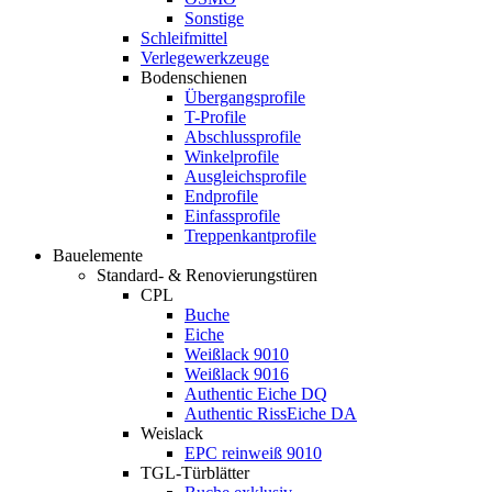
Sonstige
Schleifmittel
Verlegewerkzeuge
Bodenschienen
Übergangsprofile
T-Profile
Abschlussprofile
Winkelprofile
Ausgleichsprofile
Endprofile
Einfassprofile
Treppenkantprofile
Bauelemente
Standard- & Renovierungstüren
CPL
Buche
Eiche
Weißlack 9010
Weißlack 9016
Authentic Eiche DQ
Authentic RissEiche DA
Weislack
EPC reinweiß 9010
TGL-Türblätter