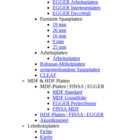
EGGER Arbeitsplatten
EGGER Interieurplatten
EGGER DecoWall
Furnierte Spanplatten
19 mm
26 mm
16 mm
9 mm
25 mm
Arbeitsplatten
Arbeitsplatten
Rohspan-Möbelplatten
zementgebundene Spanplatten
CLEAF
MDF & HDF Platten
MDF-Platten | FINSA | EGGER
MDF Standard
MDF Grundfolie
EGGER PerfectSense
FINSA MDF
HDF-Platten | FINSA | EGGER
Akustikpaneel
Leimholzplatten
Fichte
Kiefer