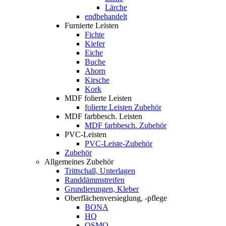
Lärche
endbehandelt
Furnierte Leisten
Fichte
Kiefer
Eiche
Buche
Ahorn
Kirsche
Kork
MDF folierte Leisten
folierte Leisten Zubehör
MDF farbbesch. Leisten
MDF farbbesch. Zubehör
PVC-Leisten
PVC-Leiste-Zubehör
Zubehör
Allgemeines Zubehör
Trittschall, Unterlagen
Randdämmstreifen
Grundierungen, Kleber
Oberflächenversieglung, -pflege
BONA
HQ
OSMO