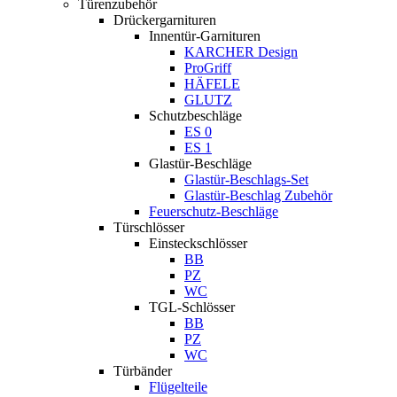
Türenzubehör
Drückergarnituren
Innentür-Garnituren
KARCHER Design
ProGriff
HÄFELE
GLUTZ
Schutzbeschläge
ES 0
ES 1
Glastür-Beschläge
Glastür-Beschlags-Set
Glastür-Beschlag Zubehör
Feuerschutz-Beschläge
Türschlösser
Einsteckschlösser
BB
PZ
WC
TGL-Schlösser
BB
PZ
WC
Türbänder
Flügelteile