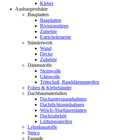
Kleber
Ausbauprodukte
Bauplatten
Bauplatten
Rivisionstüren
Zubehör
Estrichelemente
Ständerwerk
Wand
Decke
Zubehör
Dämmstoffe
Steinwolle
Glaswolle
Trittschall, Randdämmstreifen
Folien & Klebebänder
Dachbaumaterialien
Dachunterspannbahnen
Dachdichtungsbahnen
Weich-/Hartfaserplatten
Dachzubehör
Lüftungsstreifen
Lehmbaustoffe
Steico
Fassade