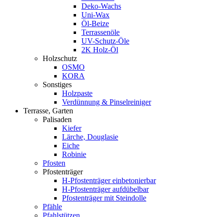
Deko-Wachs
Uni-Wax
Öl-Beize
Terrassenöle
UV-Schutz-Öle
2K Holz-Öl
Holzschutz
OSMO
KORA
Sonstiges
Holzpaste
Verdünnung & Pinselreiniger
Terrasse, Garten
Palisaden
Kiefer
Lärche, Douglasie
Eiche
Robinie
Pfosten
Pfostenträger
H-Pfostenträger einbetonierbar
H-Pfostenträger aufdübelbar
Pfostenträger mit Steindolle
Pfähle
Pfahlstützen