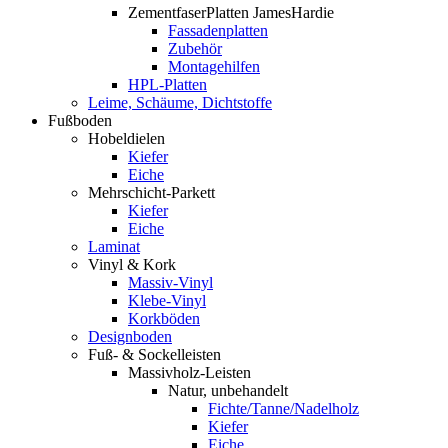
ZementfaserPlatten JamesHardie
Fassadenplatten
Zubehör
Montagehilfen
HPL-Platten
Leime, Schäume, Dichtstoffe
Fußboden
Hobeldielen
Kiefer
Eiche
Mehrschicht-Parkett
Kiefer
Eiche
Laminat
Vinyl & Kork
Massiv-Vinyl
Klebe-Vinyl
Korkböden
Designboden
Fuß- & Sockelleisten
Massivholz-Leisten
Natur, unbehandelt
Fichte/Tanne/Nadelholz
Kiefer
Eiche