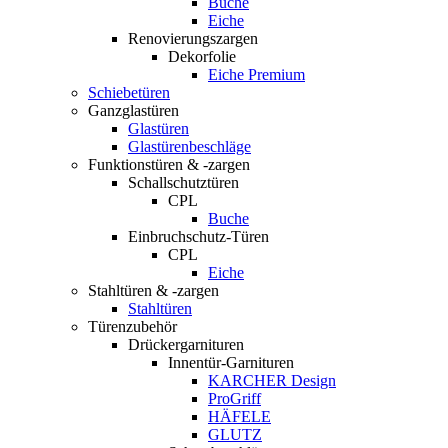
Buche
Eiche
Renovierungszargen
Dekorfolie
Eiche Premium
Schiebetüren
Ganzglastüren
Glastüren
Glastürenbeschläge
Funktionstüren & -zargen
Schallschutztüren
CPL
Buche
Einbruchschutz-Türen
CPL
Eiche
Stahltüren & -zargen
Stahltüren
Türenzubehör
Drückergarnituren
Innentür-Garnituren
KARCHER Design
ProGriff
HÄFELE
GLUTZ