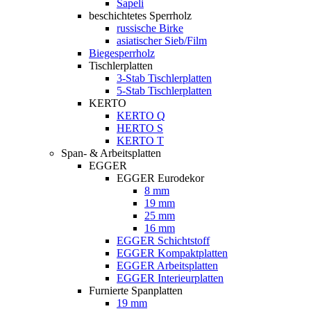
Sapeli
beschichtetes Sperrholz
russische Birke
asiatischer Sieb/Film
Biegesperrholz
Tischlerplatten
3-Stab Tischlerplatten
5-Stab Tischlerplatten
KERTO
KERTO Q
HERTO S
KERTO T
Span- & Arbeitsplatten
EGGER
EGGER Eurodekor
8 mm
19 mm
25 mm
16 mm
EGGER Schichtstoff
EGGER Kompaktplatten
EGGER Arbeitsplatten
EGGER Interieurplatten
Furnierte Spanplatten
19 mm