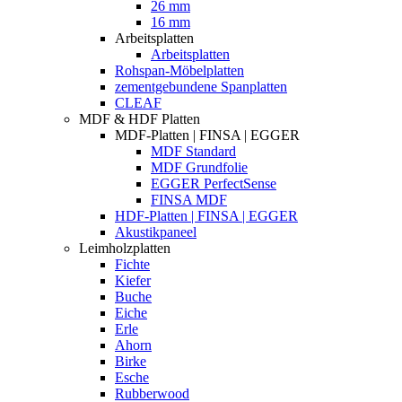
26 mm
16 mm
Arbeitsplatten
Arbeitsplatten
Rohspan-Möbelplatten
zementgebundene Spanplatten
CLEAF
MDF & HDF Platten
MDF-Platten | FINSA | EGGER
MDF Standard
MDF Grundfolie
EGGER PerfectSense
FINSA MDF
HDF-Platten | FINSA | EGGER
Akustikpaneel
Leimholzplatten
Fichte
Kiefer
Buche
Eiche
Erle
Ahorn
Birke
Esche
Rubberwood