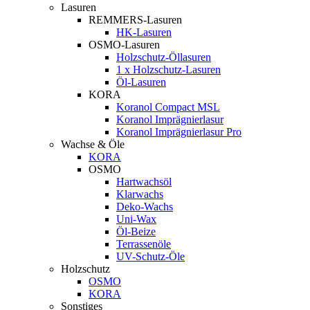
Lasuren
REMMERS-Lasuren
HK-Lasuren
OSMO-Lasuren
Holzschutz-Öllasuren
1 x Holzschutz-Lasuren
Öl-Lasuren
KORA
Koranol Compact MSL
Koranol Imprägnierlasur
Koranol Imprägnierlasur Pro
Wachse & Öle
KORA
OSMO
Hartwachsöl
Klarwachs
Deko-Wachs
Uni-Wax
Öl-Beize
Terrassenöle
UV-Schutz-Öle
Holzschutz
OSMO
KORA
Sonstiges