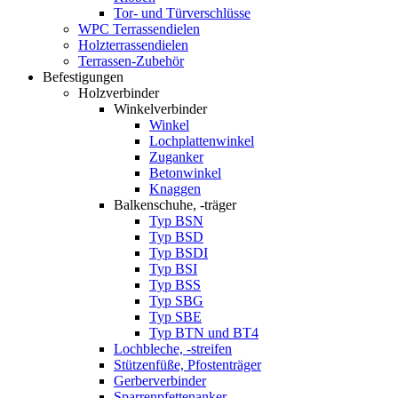
Tor- und Türverschlüsse
WPC Terrassendielen
Holzterrassendielen
Terrassen-Zubehör
Befestigungen
Holzverbinder
Winkelverbinder
Winkel
Lochplattenwinkel
Zuganker
Betonwinkel
Knaggen
Balkenschuhe, -träger
Typ BSN
Typ BSD
Typ BSDI
Typ BSI
Typ BSS
Typ SBG
Typ SBE
Typ BTN und BT4
Lochbleche, -streifen
Stützenfüße, Pfostenträger
Gerberverbinder
Sparrenpfettenanker