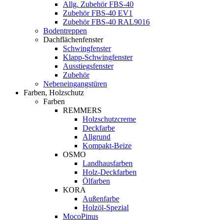
Allg. Zubehör FBS-40
Zubehör FBS-40 EV1
Zubehör FBS-40 RAL9016
Bodentreppen
Dachflächenfenster
Schwingfenster
Klapp-Schwingfenster
Ausstiegsfenster
Zubehör
Nebeneingangstüren
Farben, Holzschutz
Farben
REMMERS
Holzschutzcreme
Deckfarbe
Allgrund
Kompakt-Beize
OSMO
Landhausfarben
Holz-Deckfarben
Ölfarben
KORA
Außenfarbe
Holzöl-Spezial
MocoPinus