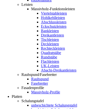
endbehandelt
Leisten
Massivholz-Funktionsleisten
Viertelstableisten
Hohlkehlleisten
Abschlussleisten
Eckschutzleisten
Bankleisten
Dreikantleisten
Tischleisten
Deckleisten
Rechteckleisten
Quadratstäbe
Rundstäbe
Flachleisten
UK-Leisten
Abachi-Dreikantleisten
Rauhspund/Fasebretter
Rauhspund
Fasebretter
Fasadenprofile
Massivholz-Profile
Platten
Schalungstafel
unbeschichtete Schalungstafel