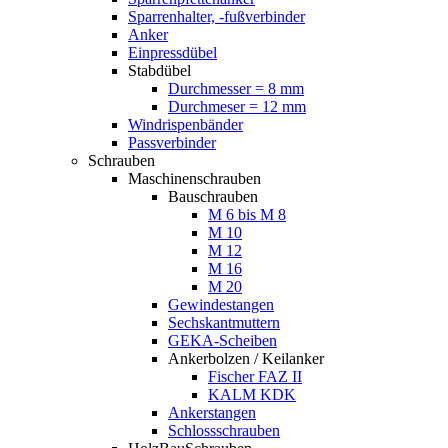
Sparrenhalter, -fußverbinder
Anker
Einpressdübel
Stabdübel
Durchmesser = 8 mm
Durchmeser = 12 mm
Windrispenbänder
Passverbinder
Schrauben
Maschinenschrauben
Bauschrauben
M 6 bis M 8
M 10
M 12
M 16
M 20
Gewindestangen
Sechskantmuttern
GEKA-Scheiben
Ankerbolzen / Keilanker
Fischer FAZ II
KALM KDK
Ankerstangen
Schlossschrauben