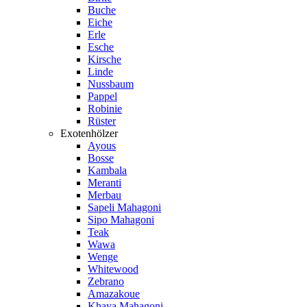
Buche
Eiche
Erle
Esche
Kirsche
Linde
Nussbaum
Pappel
Robinie
Rüster
Exotenhölzer
Ayous
Bosse
Kambala
Meranti
Merbau
Sapeli Mahagoni
Sipo Mahagoni
Teak
Wawa
Wenge
Whitewood
Zebrano
Amazakoue
Khaya Mahagoni