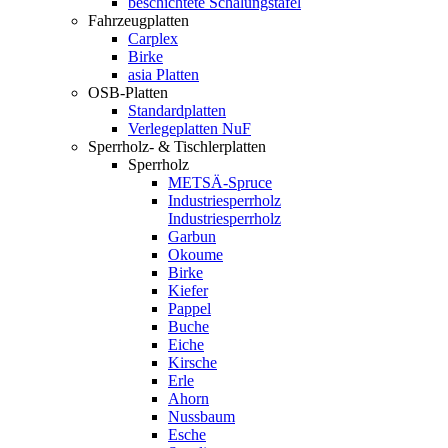
beschichtete Schalungstafel
Fahrzeugplatten
Carplex
Birke
asia Platten
OSB-Platten
Standardplatten
Verlegeplatten NuF
Sperrholz- & Tischlerplatten
Sperrholz
METSÄ-Spruce
Industriesperrholz
Industriesperrholz
Garbun
Okoume
Birke
Kiefer
Pappel
Buche
Eiche
Kirsche
Erle
Ahorn
Nussbaum
Esche