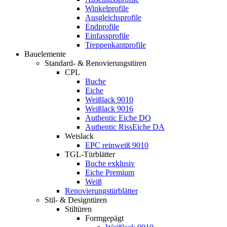
Winkelprofile
Ausgleichsprofile
Endprofile
Einfassprofile
Treppenkantprofile
Bauelemente
Standard- & Renovierungstüren
CPL
Buche
Eiche
Weißlack 9010
Weißlack 9016
Authentic Eiche DQ
Authentic RissEiche DA
Weislack
EPC reinweiß 9010
TGL-Türblätter
Buche exklusiv
Eiche Premium
Weiß
Renovierungstürblätter
Stil- & Designtüren
Stiltüren
Formgepägt