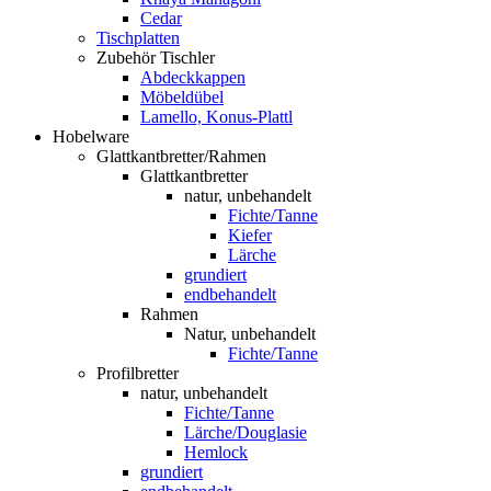
Cedar
Tischplatten
Zubehör Tischler
Abdeckkappen
Möbeldübel
Lamello, Konus-Plattl
Hobelware
Glattkantbretter/Rahmen
Glattkantbretter
natur, unbehandelt
Fichte/Tanne
Kiefer
Lärche
grundiert
endbehandelt
Rahmen
Natur, unbehandelt
Fichte/Tanne
Profilbretter
natur, unbehandelt
Fichte/Tanne
Lärche/Douglasie
Hemlock
grundiert