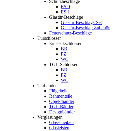
Schutzbeschläge
ES 0
ES 1
Glastür-Beschläge
Glastür-Beschlags-Set
Glastür-Beschlag Zubehör
Feuerschutz-Beschläge
Türschlösser
Einsteckschlösser
BB
PZ
WC
TGL-Schlösser
BB
PZ
WC
Türbänder
Flügelteile
Rahmenteile
Objektbänder
TGL-Bänder
Designbänder
Verglasungen
Glasscheiben
Glasleisten