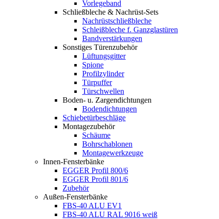
Vorlegeband
Schließbleche & Nachrüst-Sets
Nachrüstschließbleche
Schleißbleche f. Ganzglastüren
Bandverstärkungen
Sonstiges Türenzubehör
Lüftungsgitter
Spione
Profilzylinder
Türpuffer
Türschwellen
Boden- u. Zargendichtungen
Bodendichtungen
Schiebetürbeschläge
Montagezubehör
Schäume
Bohrschablonen
Montagewerkzeuge
Innen-Fensterbänke
EGGER Profil 800/6
EGGER Profil 801/6
Zubehör
Außen-Fensterbänke
FBS-40 ALU EV1
FBS-40 ALU RAL 9016 weiß