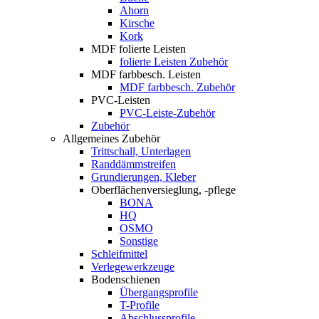
Ahorn
Kirsche
Kork
MDF folierte Leisten
folierte Leisten Zubehör
MDF farbbesch. Leisten
MDF farbbesch. Zubehör
PVC-Leisten
PVC-Leiste-Zubehör
Zubehör
Allgemeines Zubehör
Trittschall, Unterlagen
Randdämmstreifen
Grundierungen, Kleber
Oberflächenversieglung, -pflege
BONA
HQ
OSMO
Sonstige
Schleifmittel
Verlegewerkzeuge
Bodenschienen
Übergangsprofile
T-Profile
Abschlussprofile