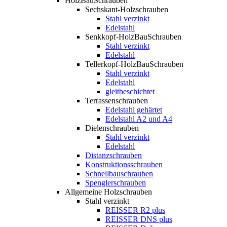
HolzBauSchrauben
Sechskant-Holzschrauben
Stahl verzinkt
Edelstahl
Senkkopf-HolzBauSchrauben
Stahl verzinkt
Edelstahl
Tellerkopf-HolzBauSchrauben
Stahl verzinkt
Edelstahl
gleitbeschichtet
Terrassenschrauben
Edelstahl gehärtet
Edelstahl A2 und A4
Dielenschrauben
Stahl verzinkt
Edelstahl
Distanzschrauben
Konstruktionsschrauben
Schnellbauschrauben
Spenglerschrauben
Allgemeine Holzschrauben
Stahl verzinkt
REISSER R2 plus
REISSER DNS plus