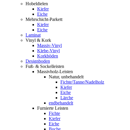
Hobeldielen
Kiefer
Eiche
Mehrschicht-Parkett
Kiefer
Eiche
Laminat
Vinyl & Kork
Massiv-Vinyl
Klebe-Vinyl
Korkböden
Designboden
Fuß- & Sockelleisten
Massivholz-Leisten
Natur, unbehandelt
Fichte/Tanne/Nadelholz
Kiefer
Eiche
Lärche
endbehandelt
Furnierte Leisten
Fichte
Kiefer
Eiche
Buche