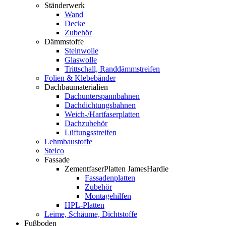
Ständerwerk
Wand
Decke
Zubehör
Dämmstoffe
Steinwolle
Glaswolle
Trittschall, Randdämmstreifen
Folien & Klebebänder
Dachbaumaterialien
Dachunterspannbahnen
Dachdichtungsbahnen
Weich-/Hartfaserplatten
Dachzubehör
Lüftungsstreifen
Lehmbaustoffe
Steico
Fassade
ZementfaserPlatten JamesHardie
Fassadenplatten
Zubehör
Montagehilfen
HPL-Platten
Leime, Schäume, Dichtstoffe
Fußboden