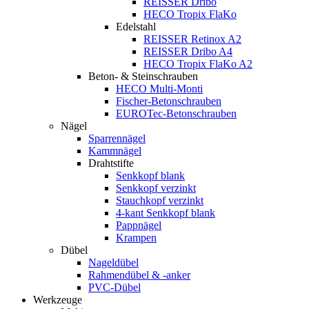
REISSER Dribo
HECO Tropix FlaKo
Edelstahl
REISSER Retinox A2
REISSER Dribo A4
HECO Tropix FlaKo A2
Beton- & Steinschrauben
HECO Multi-Monti
Fischer-Betonschrauben
EUROTec-Betonschrauben
Nägel
Sparrennägel
Kammnägel
Drahtstifte
Senkkopf blank
Senkkopf verzinkt
Stauchkopf verzinkt
4-kant Senkkopf blank
Pappnägel
Krampen
Dübel
Nageldübel
Rahmendübel & -anker
PVC-Dübel
Werkzeuge