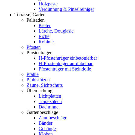
Holzpaste
Verdünnung & Pinselreiniger
Terrasse, Garten
Palisaden
Kiefer
Lärche, Douglasie
Eiche
Robinie
Pfosten
Pfostenträger
H-Pfostenträger einbetonierbar
H-Pfostenträger aufdübelbar
Pfostenträger mit Steindolle
Pfähle
Pfahlstützen
Zäune, Sichtschutz
Überdachung
Lichtplatten
Trapezblech
Dachrinne
Gartenbeschläge
Zaunbeschläge
Bänder
Gehänge
Kloben