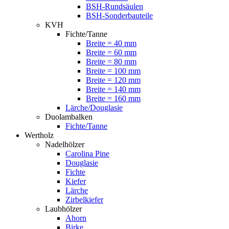
BSH-Rundsäulen
BSH-Sonderbauteile
KVH
Fichte/Tanne
Breite = 40 mm
Breite = 60 mm
Breite = 80 mm
Breite = 100 mm
Breite = 120 mm
Breite = 140 mm
Breite = 160 mm
Lärche/Douglasie
Duolambalken
Fichte/Tanne
Wertholz
Nadelhölzer
Carolina Pine
Douglasie
Fichte
Kiefer
Lärche
Zirbelkiefer
Laubhölzer
Ahorn
Birke