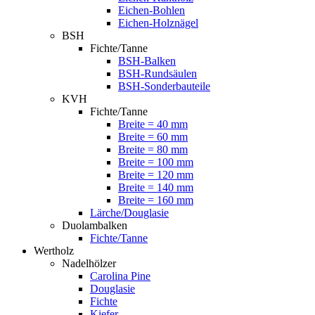
Eichen-Bohlen
Eichen-Holznägel
BSH
Fichte/Tanne
BSH-Balken
BSH-Rundsäulen
BSH-Sonderbauteile
KVH
Fichte/Tanne
Breite = 40 mm
Breite = 60 mm
Breite = 80 mm
Breite = 100 mm
Breite = 120 mm
Breite = 140 mm
Breite = 160 mm
Lärche/Douglasie
Duolambalken
Fichte/Tanne
Wertholz
Nadelhölzer
Carolina Pine
Douglasie
Fichte
Kiefer