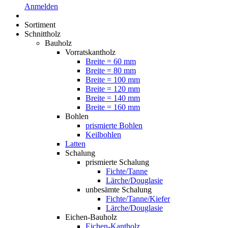
Anmelden
Sortiment
Schnittholz
Bauholz
Vorratskantholz
Breite = 60 mm
Breite = 80 mm
Breite = 100 mm
Breite = 120 mm
Breite = 140 mm
Breite = 160 mm
Bohlen
prismierte Bohlen
Keilbohlen
Latten
Schalung
prismierte Schalung
Fichte/Tanne
Lärche/Douglasie
unbesämte Schalung
Fichte/Tanne/Kiefer
Lärche/Douglasie
Eichen-Bauholz
Eichen-Kantholz