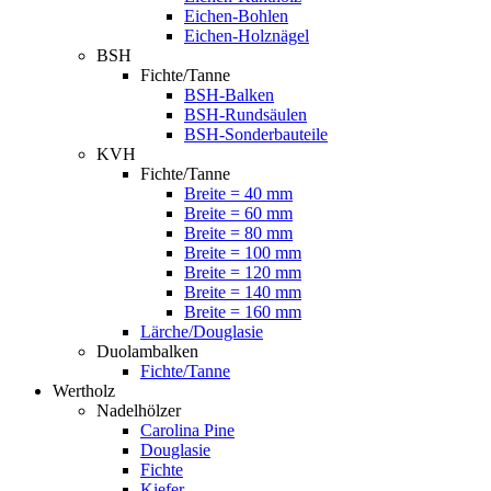
Eichen-Bohlen
Eichen-Holznägel
BSH
Fichte/Tanne
BSH-Balken
BSH-Rundsäulen
BSH-Sonderbauteile
KVH
Fichte/Tanne
Breite = 40 mm
Breite = 60 mm
Breite = 80 mm
Breite = 100 mm
Breite = 120 mm
Breite = 140 mm
Breite = 160 mm
Lärche/Douglasie
Duolambalken
Fichte/Tanne
Wertholz
Nadelhölzer
Carolina Pine
Douglasie
Fichte
Kiefer