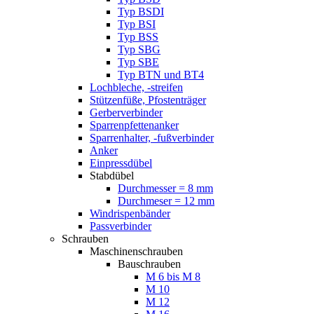
Typ BSDI
Typ BSI
Typ BSS
Typ SBG
Typ SBE
Typ BTN und BT4
Lochbleche, -streifen
Stützenfüße, Pfostenträger
Gerberverbinder
Sparrenpfettenanker
Sparrenhalter, -fußverbinder
Anker
Einpressdübel
Stabdübel
Durchmesser = 8 mm
Durchmeser = 12 mm
Windrispenbänder
Passverbinder
Schrauben
Maschinenschrauben
Bauschrauben
M 6 bis M 8
M 10
M 12