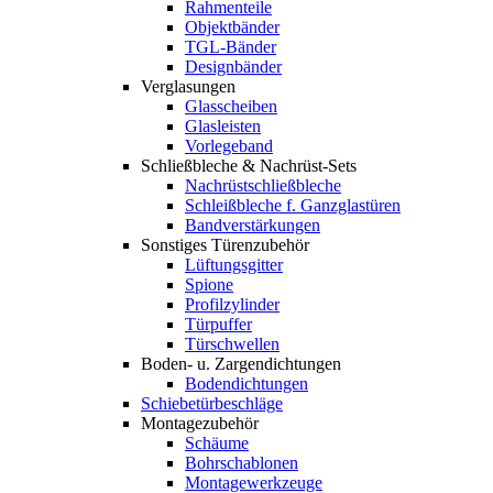
Rahmenteile
Objektbänder
TGL-Bänder
Designbänder
Verglasungen
Glasscheiben
Glasleisten
Vorlegeband
Schließbleche & Nachrüst-Sets
Nachrüstschließbleche
Schleißbleche f. Ganzglastüren
Bandverstärkungen
Sonstiges Türenzubehör
Lüftungsgitter
Spione
Profilzylinder
Türpuffer
Türschwellen
Boden- u. Zargendichtungen
Bodendichtungen
Schiebetürbeschläge
Montagezubehör
Schäume
Bohrschablonen
Montagewerkzeuge