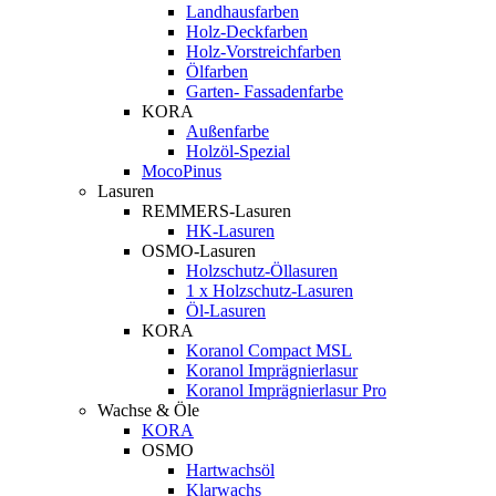
Landhausfarben
Holz-Deckfarben
Holz-Vorstreichfarben
Ölfarben
Garten- Fassadenfarbe
KORA
Außenfarbe
Holzöl-Spezial
MocoPinus
Lasuren
REMMERS-Lasuren
HK-Lasuren
OSMO-Lasuren
Holzschutz-Öllasuren
1 x Holzschutz-Lasuren
Öl-Lasuren
KORA
Koranol Compact MSL
Koranol Imprägnierlasur
Koranol Imprägnierlasur Pro
Wachse & Öle
KORA
OSMO
Hartwachsöl
Klarwachs