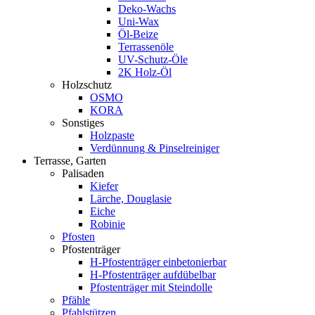
Deko-Wachs
Uni-Wax
Öl-Beize
Terrassenöle
UV-Schutz-Öle
2K Holz-Öl
Holzschutz
OSMO
KORA
Sonstiges
Holzpaste
Verdünnung & Pinselreiniger
Terrasse, Garten
Palisaden
Kiefer
Lärche, Douglasie
Eiche
Robinie
Pfosten
Pfostenträger
H-Pfostenträger einbetonierbar
H-Pfostenträger aufdübelbar
Pfostenträger mit Steindolle
Pfähle
Pfahlstützen