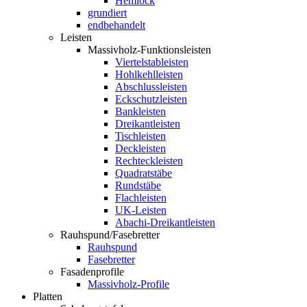
Hemlock
grundiert
endbehandelt
Leisten
Massivholz-Funktionsleisten
Viertelstableisten
Hohlkehlleisten
Abschlussleisten
Eckschutzleisten
Bankleisten
Dreikantleisten
Tischleisten
Deckleisten
Rechteckleisten
Quadratstäbe
Rundstäbe
Flachleisten
UK-Leisten
Abachi-Dreikantleisten
Rauhspund/Fasebretter
Rauhspund
Fasebretter
Fasadenprofile
Massivholz-Profile
Platten