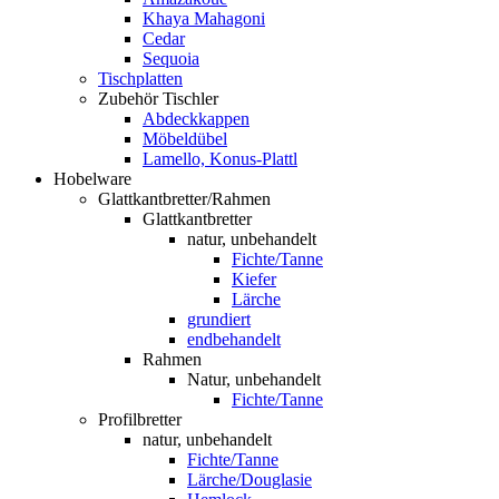
Khaya Mahagoni
Cedar
Sequoia
Tischplatten
Zubehör Tischler
Abdeckkappen
Möbeldübel
Lamello, Konus-Plattl
Hobelware
Glattkantbretter/Rahmen
Glattkantbretter
natur, unbehandelt
Fichte/Tanne
Kiefer
Lärche
grundiert
endbehandelt
Rahmen
Natur, unbehandelt
Fichte/Tanne
Profilbretter
natur, unbehandelt
Fichte/Tanne
Lärche/Douglasie