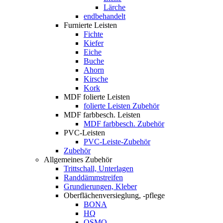
Lärche
endbehandelt
Furnierte Leisten
Fichte
Kiefer
Eiche
Buche
Ahorn
Kirsche
Kork
MDF folierte Leisten
folierte Leisten Zubehör
MDF farbbesch. Leisten
MDF farbbesch. Zubehör
PVC-Leisten
PVC-Leiste-Zubehör
Zubehör
Allgemeines Zubehör
Trittschall, Unterlagen
Randdämmstreifen
Grundierungen, Kleber
Oberflächenversieglung, -pflege
BONA
HQ
OSMO