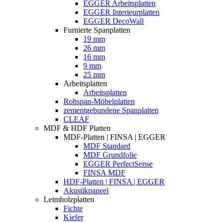
EGGER Arbeitsplatten
EGGER Interieurplatten
EGGER DecoWall
Furnierte Spanplatten
19 mm
26 mm
16 mm
9 mm
25 mm
Arbeitsplatten
Arbeitsplatten
Rohspan-Möbelplatten
zementgebundene Spanplatten
CLEAF
MDF & HDF Platten
MDF-Platten | FINSA | EGGER
MDF Standard
MDF Grundfolie
EGGER PerfectSense
FINSA MDF
HDF-Platten | FINSA | EGGER
Akustikpaneel
Leimholzplatten
Fichte
Kiefer