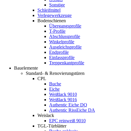
Sonstige
Schleifmittel
Verlegewerkzeuge
Bodenschienen
Übergangsprofile
T-Profile
Abschlussprofile
Winkelprofile
Ausgleichsprofile
Endprofile
Einfassprofile
Treppenkantprofile
Bauelemente
Standard- & Renovierungstüren
CPL
Buche
Eiche
Weißlack 9010
Weißlack 9016
Authentic Eiche DQ
Authentic RissEiche DA
Weislack
EPC reinweiß 9010
TGL-Türblätter