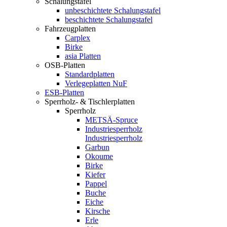
Schalungstafel
unbeschichtete Schalungstafel
beschichtete Schalungstafel
Fahrzeugplatten
Carplex
Birke
asia Platten
OSB-Platten
Standardplatten
Verlegeplatten NuF
ESB-Platten
Sperrholz- & Tischlerplatten
Sperrholz
METSÄ-Spruce
Industriesperrholz
Industriesperrholz
Garbun
Okoume
Birke
Kiefer
Pappel
Buche
Eiche
Kirsche
Erle