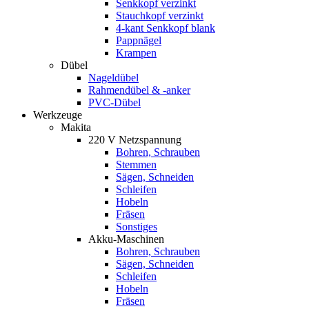
Senkkopf verzinkt
Stauchkopf verzinkt
4-kant Senkkopf blank
Pappnägel
Krampen
Dübel
Nageldübel
Rahmendübel & -anker
PVC-Dübel
Werkzeuge
Makita
220 V Netzspannung
Bohren, Schrauben
Stemmen
Sägen, Schneiden
Schleifen
Hobeln
Fräsen
Sonstiges
Akku-Maschinen
Bohren, Schrauben
Sägen, Schneiden
Schleifen
Hobeln
Fräsen