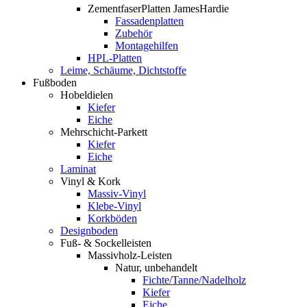
ZementfaserPlatten JamesHardie
Fassadenplatten
Zubehör
Montagehilfen
HPL-Platten
Leime, Schäume, Dichtstoffe
Fußboden
Hobeldielen
Kiefer
Eiche
Mehrschicht-Parkett
Kiefer
Eiche
Laminat
Vinyl & Kork
Massiv-Vinyl
Klebe-Vinyl
Korkböden
Designboden
Fuß- & Sockelleisten
Massivholz-Leisten
Natur, unbehandelt
Fichte/Tanne/Nadelholz
Kiefer
Eiche