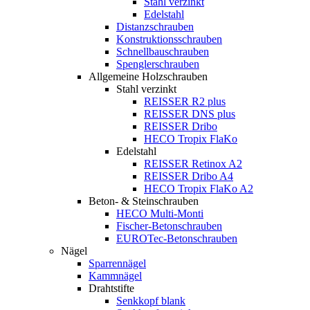
Stahl verzinkt
Edelstahl
Distanzschrauben
Konstruktionsschrauben
Schnellbauschrauben
Spenglerschrauben
Allgemeine Holzschrauben
Stahl verzinkt
REISSER R2 plus
REISSER DNS plus
REISSER Dribo
HECO Tropix FlaKo
Edelstahl
REISSER Retinox A2
REISSER Dribo A4
HECO Tropix FlaKo A2
Beton- & Steinschrauben
HECO Multi-Monti
Fischer-Betonschrauben
EUROTec-Betonschrauben
Nägel
Sparrennägel
Kammnägel
Drahtstifte
Senkkopf blank