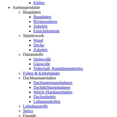
Kleber
Ausbauprodukte
Bauplatten
Bauplatten
Rivisionstüren
Zubehör
Estrichelemente
Ständerwerk
Wand
Decke
Zubehör
Dämmstoffe
Steinwolle
Glaswolle
Trittschall, Randdämmstreifen
Folien & Klebebänder
Dachbaumaterialien
Dachunterspannbahnen
Dachdichtungsbahnen
Weich-/Hartfaserplatten
Dachzubehör
Lüftungsstreifen
Lehmbaustoffe
Steico
Fassade