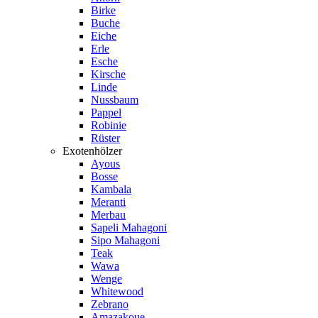
Birke
Buche
Eiche
Erle
Esche
Kirsche
Linde
Nussbaum
Pappel
Robinie
Rüster
Exotenhölzer
Ayous
Bosse
Kambala
Meranti
Merbau
Sapeli Mahagoni
Sipo Mahagoni
Teak
Wawa
Wenge
Whitewood
Zebrano
Amazakoue