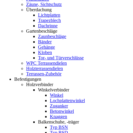
Zäune, Sichtschutz
Überdachung
Lichtplatten
Trapezblech
Dachrinne
Gartenbeschläge
Zaunbeschläge
Bänder
Gehänge
Kloben
Tor- und Türverschlüsse
WPC Terrassendielen
Holzterrassendielen
Terrassen-Zubehör
Befestigungen
Holzverbinder
Winkelverbinder
Winkel
Lochplattenwinkel
Zuganker
Betonwinkel
Knaggen
Balkenschuhe, -träger
Typ BSN
Typ BSD