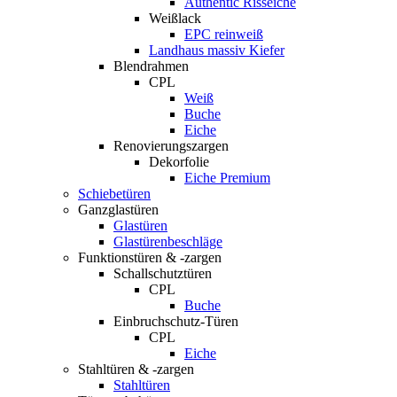
Authentic Risseiche
Weißlack
EPC reinweiß
Landhaus massiv Kiefer
Blendrahmen
CPL
Weiß
Buche
Eiche
Renovierungszargen
Dekorfolie
Eiche Premium
Schiebetüren
Ganzglastüren
Glastüren
Glastürenbeschläge
Funktionstüren & -zargen
Schallschutztüren
CPL
Buche
Einbruchschutz-Türen
CPL
Eiche
Stahltüren & -zargen
Stahltüren