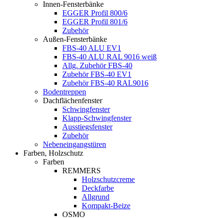
Innen-Fensterbänke
EGGER Profil 800/6
EGGER Profil 801/6
Zubehör
Außen-Fensterbänke
FBS-40 ALU EV1
FBS-40 ALU RAL 9016 weiß
Allg. Zubehör FBS-40
Zubehör FBS-40 EV1
Zubehör FBS-40 RAL9016
Bodentreppen
Dachflächenfenster
Schwingfenster
Klapp-Schwingfenster
Ausstiegsfenster
Zubehör
Nebeneingangstüren
Farben, Holzschutz
Farben
REMMERS
Holzschutzcreme
Deckfarbe
Allgrund
Kompakt-Beize
OSMO