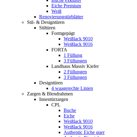
Buche exklusiv
Eiche Premium
Weiß
Renovierungstürblätter
Stil- & Designtüren
Stiltüren
Formgepägt
Weißlack 9010
Weißlack 9016
FORTA
1 Füllung
3 Füllungen
Landhaus Massiv Kiefer
2 Füllungen
3 Füllungen
Designtüren
4 waagerechte Linien
Zargen & Blendrahmen
Innentürzargen
CPL
Buche
Eiche
Weißlack 9010
Weißlack 9016
Authentic Eiche quer