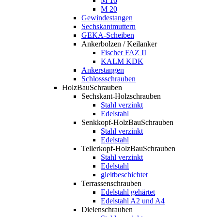
M 16
M 20
Gewindestangen
Sechskantmuttern
GEKA-Scheiben
Ankerbolzen / Keilanker
Fischer FAZ II
KALM KDK
Ankerstangen
Schlossschrauben
HolzBauSchrauben
Sechskant-Holzschrauben
Stahl verzinkt
Edelstahl
Senkkopf-HolzBauSchrauben
Stahl verzinkt
Edelstahl
Tellerkopf-HolzBauSchrauben
Stahl verzinkt
Edelstahl
gleitbeschichtet
Terrassenschrauben
Edelstahl gehärtet
Edelstahl A2 und A4
Dielenschrauben