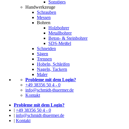
Sonstiges
Handwerkzeuge
Schrauben
Messen
Bohren
Holzbohrer
Metallbohrer
Beton- & Steinbohrer
SDS-Meißel
Schneiden
Sägen
Trennen
Hobeln, Schleifen
Nageln, Tackern
Maler
Probleme mit dem Login?
+49 38356 50 4 - 0
info@schmidt-thuermer.de
Kontakt
Probleme mit dem Login?
|
+49 38356 50 4 - 0
|
info@schmidt-thuermer.de
|
Kontakt