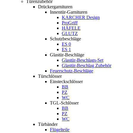
Türenzubehör
Drückergarnituren
Innentür-Garnituren
KARCHER Design
ProGriff
HÄFELE
GLUTZ
Schutzbeschläge
ES 0
ES 1
Glastür-Beschläge
Glastür-Beschlags-Set
Glastür-Beschlag Zubehör
Feuerschutz-Beschläge
Türschlösser
Einsteckschlösser
BB
PZ
WC
TGL-Schlösser
BB
PZ
WC
Türbänder
Flügelteile