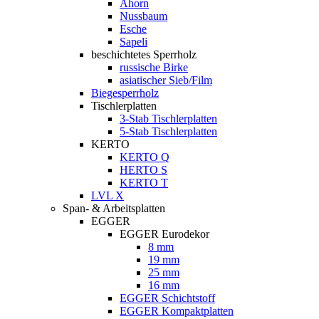
Ahorn
Nussbaum
Esche
Sapeli
beschichtetes Sperrholz
russische Birke
asiatischer Sieb/Film
Biegesperrholz
Tischlerplatten
3-Stab Tischlerplatten
5-Stab Tischlerplatten
KERTO
KERTO Q
HERTO S
KERTO T
LVL X
Span- & Arbeitsplatten
EGGER
EGGER Eurodekor
8 mm
19 mm
25 mm
16 mm
EGGER Schichtstoff
EGGER Kompaktplatten