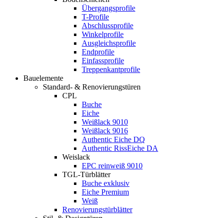
Übergangsprofile
T-Profile
Abschlussprofile
Winkelprofile
Ausgleichsprofile
Endprofile
Einfassprofile
Treppenkantprofile
Bauelemente
Standard- & Renovierungstüren
CPL
Buche
Eiche
Weißlack 9010
Weißlack 9016
Authentic Eiche DQ
Authentic RissEiche DA
Weislack
EPC reinweiß 9010
TGL-Türblätter
Buche exklusiv
Eiche Premium
Weiß
Renovierungstürblätter