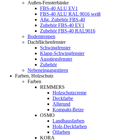
Außen-Fensterbänke
FBS-40 ALU EV1
FBS-40 ALU RAL 9016 weiß
Allg. Zubehör FBS-40
Zubehör FBS-40 EV1
Zubehör FBS-40 RAL9016
Bodentreppen
Dachflächenfenster
Schwingfenster
Klapp-Schwingfenster
Ausstiegsfenster
Zubehör
Nebeneingangstüren
Farben, Holzschutz
Farben
REMMERS
Holzschutzcreme
Deckfarbe
Allgrund
Kompakt-Beize
OSMO
Landhausfarben
Holz-Deckfarben
Ölfarben
KORA