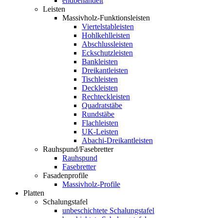
endbehandelt
Leisten
Massivholz-Funktionsleisten
Viertelstableisten
Hohlkehlleisten
Abschlussleisten
Eckschutzleisten
Bankleisten
Dreikantleisten
Tischleisten
Deckleisten
Rechteckleisten
Quadratstäbe
Rundstäbe
Flachleisten
UK-Leisten
Abachi-Dreikantleisten
Rauhspund/Fasebretter
Rauhspund
Fasebretter
Fasadenprofile
Massivholz-Profile
Platten
Schalungstafel
unbeschichtete Schalungstafel