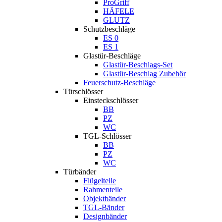
ProGriff
HÄFELE
GLUTZ
Schutzbeschläge
ES 0
ES 1
Glastür-Beschläge
Glastür-Beschlags-Set
Glastür-Beschlag Zubehör
Feuerschutz-Beschläge
Türschlösser
Einsteckschlösser
BB
PZ
WC
TGL-Schlösser
BB
PZ
WC
Türbänder
Flügelteile
Rahmenteile
Objektbänder
TGL-Bänder
Designbänder