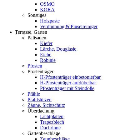
OSMO
KORA
Sonstiges
Holzpaste
Verdünnung & Pinselreiniger
Terrasse, Garten
Palisaden
Kiefer
Lärche, Douglasie
Eiche
Robinie
Pfosten
Pfostenträger
H-Pfostenträger einbetonierbar
H-Pfostenträger aufdübelbar
Pfostenträger mit Steindolle
Pfähle
Pfahlstützen
Zäune, Sichtschutz
Überdachung
Lichtplatten
Trapezblech
Dachrinne
Gartenbeschläge
Zaunbeschläge