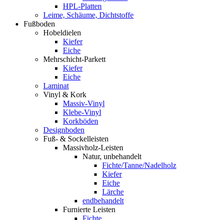
HPL-Platten
Leime, Schäume, Dichtstoffe
Fußboden
Hobeldielen
Kiefer
Eiche
Mehrschicht-Parkett
Kiefer
Eiche
Laminat
Vinyl & Kork
Massiv-Vinyl
Klebe-Vinyl
Korkböden
Designboden
Fuß- & Sockelleisten
Massivholz-Leisten
Natur, unbehandelt
Fichte/Tanne/Nadelholz
Kiefer
Eiche
Lärche
endbehandelt
Furnierte Leisten
Fichte