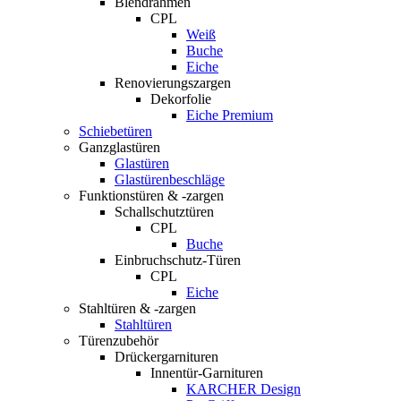
Blendrahmen
CPL
Weiß
Buche
Eiche
Renovierungszargen
Dekorfolie
Eiche Premium
Schiebetüren
Ganzglastüren
Glastüren
Glastürenbeschläge
Funktionstüren & -zargen
Schallschutztüren
CPL
Buche
Einbruchschutz-Türen
CPL
Eiche
Stahltüren & -zargen
Stahltüren
Türenzubehör
Drückergarnituren
Innentür-Garnituren
KARCHER Design