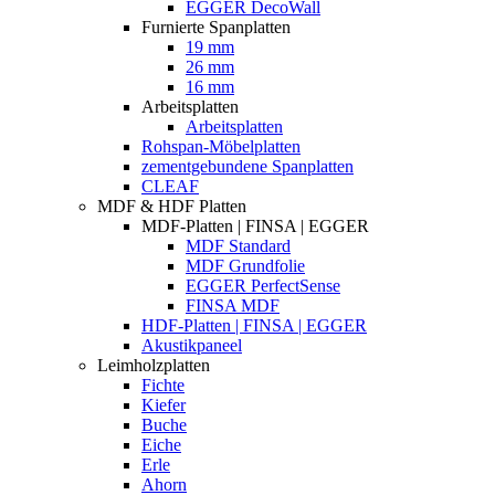
EGGER DecoWall
Furnierte Spanplatten
19 mm
26 mm
16 mm
Arbeitsplatten
Arbeitsplatten
Rohspan-Möbelplatten
zementgebundene Spanplatten
CLEAF
MDF & HDF Platten
MDF-Platten | FINSA | EGGER
MDF Standard
MDF Grundfolie
EGGER PerfectSense
FINSA MDF
HDF-Platten | FINSA | EGGER
Akustikpaneel
Leimholzplatten
Fichte
Kiefer
Buche
Eiche
Erle
Ahorn