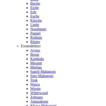
Buche
Eiche
Erle
Esche
Kirsche
Linde
Nussbaum
Pappel
Robinie
Rüster
Exotenhölzer
Ayous
Bosse
Kambala
Meranti
Merbau
Sapeli Mahagoni
Sipo Mahagoni
Teak
Wawa
Wenge
Whitewood
Zebrano
Amazakoue
Khaya Mahagoni