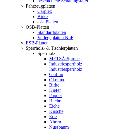
beschichtete Schalungstafel
Fahrzeugplatten
Carplex
Birke
asia Platten
OSB-Platten
Standardplatten
Verlegeplatten NuF
ESB-Platten
Sperrholz- & Tischlerplatten
Sperrholz
METSÄ-Spruce
Industriesperrholz
Industriesperrholz
Garbun
Okoume
Birke
Kiefer
Pappel
Buche
Eiche
Kirsche
Erle
Ahorn
Nussbaum