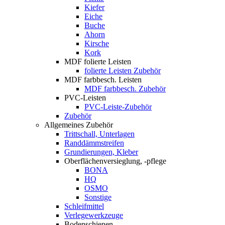
Kiefer
Eiche
Buche
Ahorn
Kirsche
Kork
MDF folierte Leisten
folierte Leisten Zubehör
MDF farbbesch. Leisten
MDF farbbesch. Zubehör
PVC-Leisten
PVC-Leiste-Zubehör
Zubehör
Allgemeines Zubehör
Trittschall, Unterlagen
Randdämmstreifen
Grundierungen, Kleber
Oberflächenversieglung, -pflege
BONA
HQ
OSMO
Sonstige
Schleifmittel
Verlegewerkzeuge
Bodenschienen