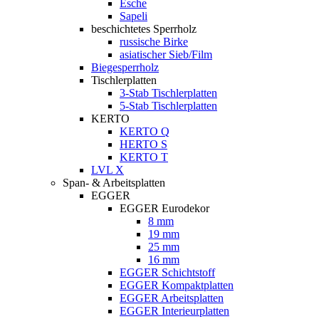
Esche
Sapeli
beschichtetes Sperrholz
russische Birke
asiatischer Sieb/Film
Biegesperrholz
Tischlerplatten
3-Stab Tischlerplatten
5-Stab Tischlerplatten
KERTO
KERTO Q
HERTO S
KERTO T
LVL X
Span- & Arbeitsplatten
EGGER
EGGER Eurodekor
8 mm
19 mm
25 mm
16 mm
EGGER Schichtstoff
EGGER Kompaktplatten
EGGER Arbeitsplatten
EGGER Interieurplatten