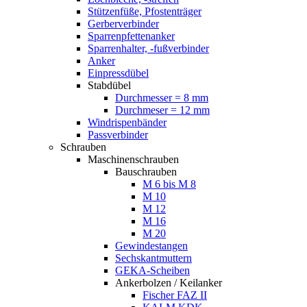
Stützenfüße, Pfostenträger
Gerberverbinder
Sparrenpfettenanker
Sparrenhalter, -fußverbinder
Anker
Einpressdübel
Stabdübel
Durchmesser = 8 mm
Durchmeser = 12 mm
Windrispenbänder
Passverbinder
Schrauben
Maschinenschrauben
Bauschrauben
M 6 bis M 8
M 10
M 12
M 16
M 20
Gewindestangen
Sechskantmuttern
GEKA-Scheiben
Ankerbolzen / Keilanker
Fischer FAZ II