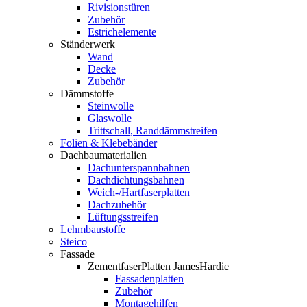
Rivisionstüren
Zubehör
Estrichelemente
Ständerwerk
Wand
Decke
Zubehör
Dämmstoffe
Steinwolle
Glaswolle
Trittschall, Randdämmstreifen
Folien & Klebebänder
Dachbaumaterialien
Dachunterspannbahnen
Dachdichtungsbahnen
Weich-/Hartfaserplatten
Dachzubehör
Lüftungsstreifen
Lehmbaustoffe
Steico
Fassade
ZementfaserPlatten JamesHardie
Fassadenplatten
Zubehör
Montagehilfen