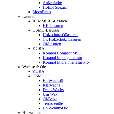
Außenfarbe
Holzöl-Spezial
MocoPinus
Lasuren
REMMERS-Lasuren
HK-Lasuren
OSMO-Lasuren
Holzschutz-Öllasuren
1 x Holzschutz-Lasuren
Öl-Lasuren
KORA
Koranol Compact MSL
Koranol Imprägnierlasur
Koranol Imprägnierlasur Pro
Wachse & Öle
KORA
OSMO
Hartwachsöl
Klarwachs
Deko-Wachs
Uni-Wax
Öl-Beize
Terrassenöle
UV-Schutz-Öle
Holzschutz