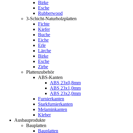
Birke
Esche
Rubberwood
3-Schicht-Naturholzplatten
Fichte
Kiefer
Buche
Eiche
Erle
Lärche
Birke
Esche
Zirbe
Plattenzubehör
ABS-Kanten
ABS 23x0,8mm
ABS 23x1,0mm
ABS 23x2,0mm
Furnierkanten
Starkfurnierkanten
Melaminkanten
Kleber
Ausbauprodukte
Bauplatten
Bauplatten