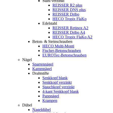
Stahl verzinkt
REISSER R2 plus
REISSER DNS plus
REISSER Dribo
HECO Tropix FlaKo
Edelstahl
REISSER Retinox A2
REISSER Dribo A4
HECO Tropix FlaKo A2
Beton- & Steinschrauben
HECO Multi-Monti
Fischer-Betonschrauben
EUROTec-Betonschrauben
Nägel
Sparrennägel
Kammnägel
Drahtstifte
Senkkopf blank
Senkkopf verzinkt
Stauchkopf verzinkt
4-kant Senkkopf blank
Pappnägel
Krampen
Dübel
Nageldübel