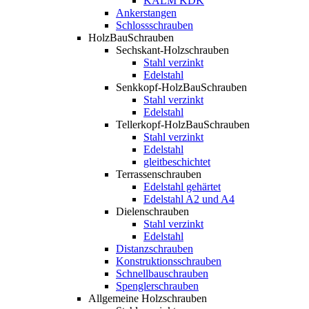
KALM KDK
Ankerstangen
Schlossschrauben
HolzBauSchrauben
Sechskant-Holzschrauben
Stahl verzinkt
Edelstahl
Senkkopf-HolzBauSchrauben
Stahl verzinkt
Edelstahl
Tellerkopf-HolzBauSchrauben
Stahl verzinkt
Edelstahl
gleitbeschichtet
Terrassenschrauben
Edelstahl gehärtet
Edelstahl A2 und A4
Dielenschrauben
Stahl verzinkt
Edelstahl
Distanzschrauben
Konstruktionsschrauben
Schnellbauschrauben
Spenglerschrauben
Allgemeine Holzschrauben