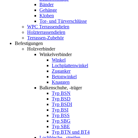
Bänder
Gehänge
Kloben
Tor- und Türverschlüsse
WPC Terrassendielen
Holzterrassendielen
Terrassen-Zubehör
Befestigungen
Holzverbinder
Winkelverbinder
Winkel
Lochplattenwinkel
Zuganker
Betonwinkel
Knaggen
Balkenschuhe, -träger
Typ BSN
Typ BSD
Typ BSDI
Typ BSI
Typ BSS
Typ SBG
Typ SBE
Typ BTN und BT4
Lochbleche, -streifen