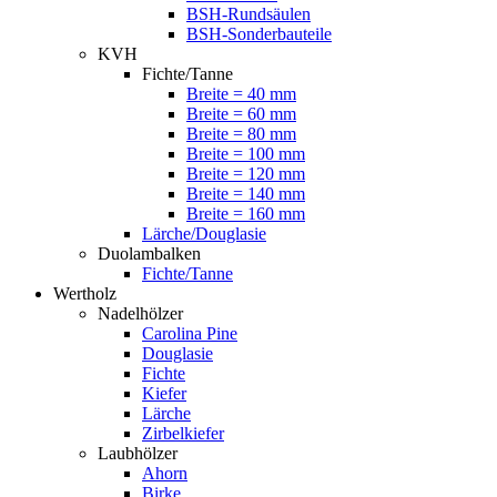
BSH-Rundsäulen
BSH-Sonderbauteile
KVH
Fichte/Tanne
Breite = 40 mm
Breite = 60 mm
Breite = 80 mm
Breite = 100 mm
Breite = 120 mm
Breite = 140 mm
Breite = 160 mm
Lärche/Douglasie
Duolambalken
Fichte/Tanne
Wertholz
Nadelhölzer
Carolina Pine
Douglasie
Fichte
Kiefer
Lärche
Zirbelkiefer
Laubhölzer
Ahorn
Birke