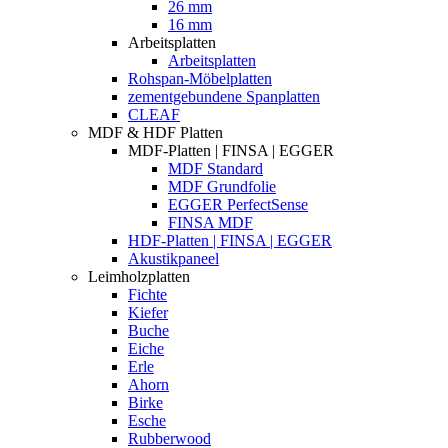
26 mm
16 mm
Arbeitsplatten
Arbeitsplatten
Rohspan-Möbelplatten
zementgebundene Spanplatten
CLEAF
MDF & HDF Platten
MDF-Platten | FINSA | EGGER
MDF Standard
MDF Grundfolie
EGGER PerfectSense
FINSA MDF
HDF-Platten | FINSA | EGGER
Akustikpaneel
Leimholzplatten
Fichte
Kiefer
Buche
Eiche
Erle
Ahorn
Birke
Esche
Rubberwood