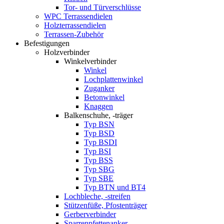
Tor- und Türverschlüsse
WPC Terrassendielen
Holzterrassendielen
Terrassen-Zubehör
Befestigungen
Holzverbinder
Winkelverbinder
Winkel
Lochplattenwinkel
Zuganker
Betonwinkel
Knaggen
Balkenschuhe, -träger
Typ BSN
Typ BSD
Typ BSDI
Typ BSI
Typ BSS
Typ SBG
Typ SBE
Typ BTN und BT4
Lochbleche, -streifen
Stützenfüße, Pfostenträger
Gerberverbinder
Sparrenpfettenanker