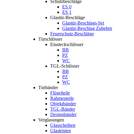
Schutzbeschläge
ES 0
ES 1
Glastür-Beschläge
Glastür-Beschlags-Set
Glastür-Beschlag Zubehör
Feuerschutz-Beschläge
Türschlösser
Einsteckschlösser
BB
PZ
WC
TGL-Schlösser
BB
PZ
WC
Türbänder
Flügelteile
Rahmenteile
Objektbänder
TGL-Bänder
Designbänder
Verglasungen
Glasscheiben
Glasleisten