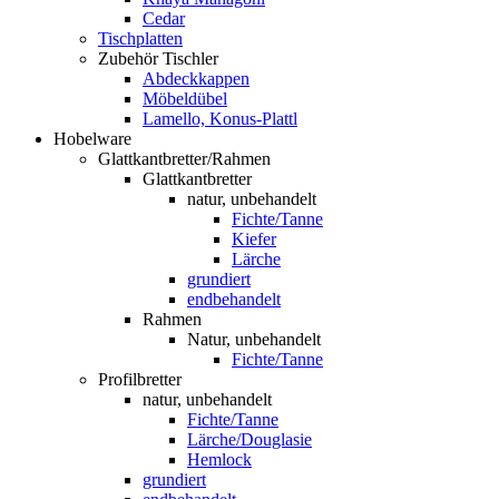
Cedar
Tischplatten
Zubehör Tischler
Abdeckkappen
Möbeldübel
Lamello, Konus-Plattl
Hobelware
Glattkantbretter/Rahmen
Glattkantbretter
natur, unbehandelt
Fichte/Tanne
Kiefer
Lärche
grundiert
endbehandelt
Rahmen
Natur, unbehandelt
Fichte/Tanne
Profilbretter
natur, unbehandelt
Fichte/Tanne
Lärche/Douglasie
Hemlock
grundiert