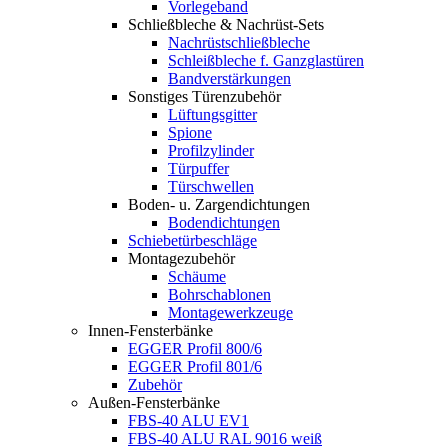
Vorlegeband
Schließbleche & Nachrüst-Sets
Nachrüstschließbleche
Schleißbleche f. Ganzglastüren
Bandverstärkungen
Sonstiges Türenzubehör
Lüftungsgitter
Spione
Profilzylinder
Türpuffer
Türschwellen
Boden- u. Zargendichtungen
Bodendichtungen
Schiebetürbeschläge
Montagezubehör
Schäume
Bohrschablonen
Montagewerkzeuge
Innen-Fensterbänke
EGGER Profil 800/6
EGGER Profil 801/6
Zubehör
Außen-Fensterbänke
FBS-40 ALU EV1
FBS-40 ALU RAL 9016 weiß