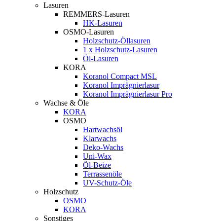
Lasuren
REMMERS-Lasuren
HK-Lasuren
OSMO-Lasuren
Holzschutz-Öllasuren
1 x Holzschutz-Lasuren
Öl-Lasuren
KORA
Koranol Compact MSL
Koranol Imprägnierlasur
Koranol Imprägnierlasur Pro
Wachse & Öle
KORA
OSMO
Hartwachsöl
Klarwachs
Deko-Wachs
Uni-Wax
Öl-Beize
Terrassenöle
UV-Schutz-Öle
Holzschutz
OSMO
KORA
Sonstiges