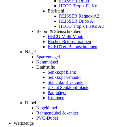
REISSER Dribo
HECO Tropix FlaKo
Edelstahl
REISSER Retinox A2
REISSER Dribo A4
HECO Tropix FlaKo A2
Beton- & Steinschrauben
HECO Multi-Monti
Fischer-Betonschrauben
EUROTec-Betonschrauben
Nägel
Sparrennägel
Kammnägel
Drahtstifte
Senkkopf blank
Senkkopf verzinkt
Stauchkopf verzinkt
4-kant Senkkopf blank
Pappnägel
Krampen
Dübel
Nageldübel
Rahmendübel & -anker
PVC-Dübel
Werkzeuge