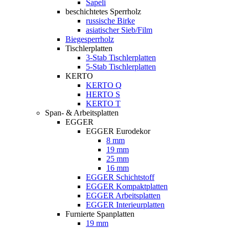
Sapeli
beschichtetes Sperrholz
russische Birke
asiatischer Sieb/Film
Biegesperrholz
Tischlerplatten
3-Stab Tischlerplatten
5-Stab Tischlerplatten
KERTO
KERTO Q
HERTO S
KERTO T
Span- & Arbeitsplatten
EGGER
EGGER Eurodekor
8 mm
19 mm
25 mm
16 mm
EGGER Schichtstoff
EGGER Kompaktplatten
EGGER Arbeitsplatten
EGGER Interieurplatten
Furnierte Spanplatten
19 mm