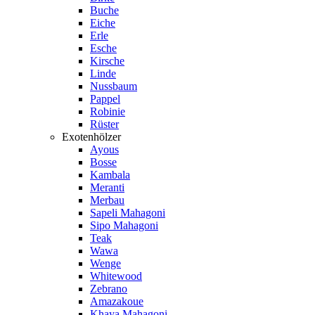
Buche
Eiche
Erle
Esche
Kirsche
Linde
Nussbaum
Pappel
Robinie
Rüster
Exotenhölzer
Ayous
Bosse
Kambala
Meranti
Merbau
Sapeli Mahagoni
Sipo Mahagoni
Teak
Wawa
Wenge
Whitewood
Zebrano
Amazakoue
Khaya Mahagoni