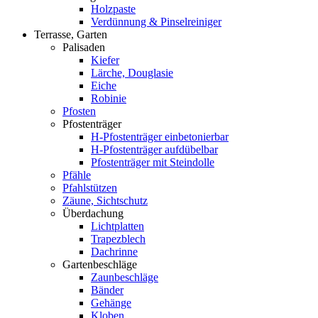
Holzpaste
Verdünnung & Pinselreiniger
Terrasse, Garten
Palisaden
Kiefer
Lärche, Douglasie
Eiche
Robinie
Pfosten
Pfostenträger
H-Pfostenträger einbetonierbar
H-Pfostenträger aufdübelbar
Pfostenträger mit Steindolle
Pfähle
Pfahlstützen
Zäune, Sichtschutz
Überdachung
Lichtplatten
Trapezblech
Dachrinne
Gartenbeschläge
Zaunbeschläge
Bänder
Gehänge
Kloben