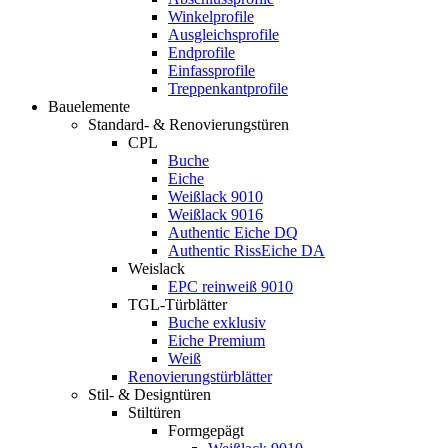
Winkelprofile
Ausgleichsprofile
Endprofile
Einfassprofile
Treppenkantprofile
Bauelemente
Standard- & Renovierungstüren
CPL
Buche
Eiche
Weißlack 9010
Weißlack 9016
Authentic Eiche DQ
Authentic RissEiche DA
Weislack
EPC reinweiß 9010
TGL-Türblätter
Buche exklusiv
Eiche Premium
Weiß
Renovierungstürblätter
Stil- & Designtüren
Stiltüren
Formgepägt