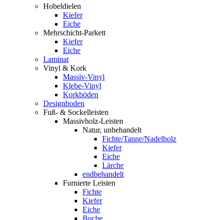
Hobeldielen
Kiefer
Eiche
Mehrschicht-Parkett
Kiefer
Eiche
Laminat
Vinyl & Kork
Massiv-Vinyl
Klebe-Vinyl
Korkböden
Designboden
Fuß- & Sockelleisten
Massivholz-Leisten
Natur, unbehandelt
Fichte/Tanne/Nadelholz
Kiefer
Eiche
Lärche
endbehandelt
Furnierte Leisten
Fichte
Kiefer
Eiche
Buche