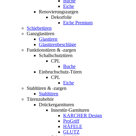
Buche
Eiche
Renovierungszargen
Dekorfolie
Eiche Premium
Schiebetüren
Ganzglastüren
Glastüren
Glastürenbeschläge
Funktionstüren & -zargen
Schallschutztüren
CPL
Buche
Einbruchschutz-Türen
CPL
Eiche
Stahltüren & -zargen
Stahltüren
Türenzubehör
Drückergarnituren
Innentür-Garnituren
KARCHER Design
ProGriff
HÄFELE
GLUTZ