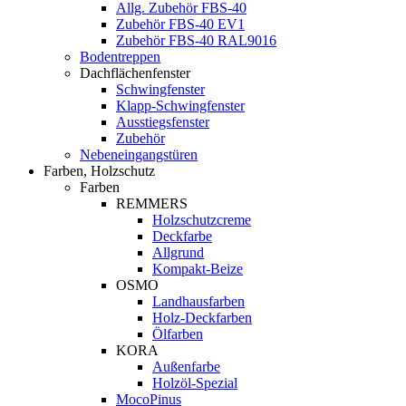
Allg. Zubehör FBS-40
Zubehör FBS-40 EV1
Zubehör FBS-40 RAL9016
Bodentreppen
Dachflächenfenster
Schwingfenster
Klapp-Schwingfenster
Ausstiegsfenster
Zubehör
Nebeneingangstüren
Farben, Holzschutz
Farben
REMMERS
Holzschutzcreme
Deckfarbe
Allgrund
Kompakt-Beize
OSMO
Landhausfarben
Holz-Deckfarben
Ölfarben
KORA
Außenfarbe
Holzöl-Spezial
MocoPinus