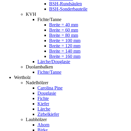
BSH-Rundsäulen
BSH-Sonderbauteile
KVH
Fichte/Tanne
Breite = 40 mm
Breite = 60 mm
Breite = 80 mm
Breite = 100 mm
Breite = 120 mm
Breite = 140 mm
Breite = 160 mm
Lärche/Douglasie
Duolambalken
Fichte/Tanne
Wertholz
Nadelhölzer
Carolina Pine
Douglasie
Fichte
Kiefer
Lärche
Zirbelkiefer
Laubhölzer
Ahorn
Birke