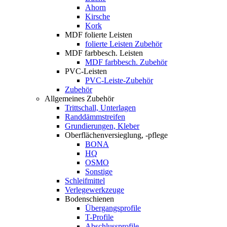
Ahorn
Kirsche
Kork
MDF folierte Leisten
folierte Leisten Zubehör
MDF farbbesch. Leisten
MDF farbbesch. Zubehör
PVC-Leisten
PVC-Leiste-Zubehör
Zubehör
Allgemeines Zubehör
Trittschall, Unterlagen
Randdämmstreifen
Grundierungen, Kleber
Oberflächenversieglung, -pflege
BONA
HQ
OSMO
Sonstige
Schleifmittel
Verlegewerkzeuge
Bodenschienen
Übergangsprofile
T-Profile
Abschlussprofile