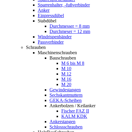
Sparrenhalter, -fußverbinder
Anker
Einpressdübel
Stabdübel
Durchmesser = 8 mm
Durchmeser = 12 mm
Windrispenbänder
Passverbinder
Schrauben
Maschinenschrauben
Bauschrauben
M 6 bis M 8
M 10
M 12
M 16
M 20
Gewindestangen
Sechskantmuttern
GEKA-Scheiben
Ankerbolzen / Keilanker
Fischer FAZ II
KALM KDK
Ankerstangen
Schlossschrauben