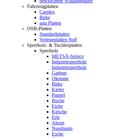
beschichtete Schalungstafel
Fahrzeugplatten
Carplex
Birke
asia Platten
OSB-Platten
Standardplatten
Verlegeplatten NuF
Sperrholz- & Tischlerplatten
Sperrholz
METSÄ-Spruce
Industriesperrholz
Industriesperrholz
Garbun
Okoume
Birke
Kiefer
Pappel
Buche
Eiche
Kirsche
Erle
Ahorn
Nussbaum
Esche