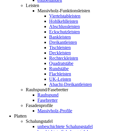
endbehandelt
Leisten
Massivholz-Funktionsleisten
Viertelstableisten
Hohlkehlleisten
Abschlussleisten
Eckschutzleisten
Bankleisten
Dreikantleisten
Tischleisten
Deckleisten
Rechteckleisten
Quadratstäbe
Rundstäbe
Flachleisten
UK-Leisten
Abachi-Dreikantleisten
Rauhspund/Fasebretter
Rauhspund
Fasebretter
Fasadenprofile
Massivholz-Profile
Platten
Schalungstafel
unbeschichtete Schalungstafel