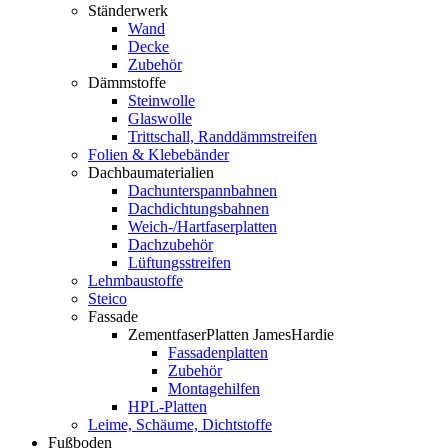
Ständerwerk
Wand
Decke
Zubehör
Dämmstoffe
Steinwolle
Glaswolle
Trittschall, Randdämmstreifen
Folien & Klebebänder
Dachbaumaterialien
Dachunterspannbahnen
Dachdichtungsbahnen
Weich-/Hartfaserplatten
Dachzubehör
Lüftungsstreifen
Lehmbaustoffe
Steico
Fassade
ZementfaserPlatten JamesHardie
Fassadenplatten
Zubehör
Montagehilfen
HPL-Platten
Leime, Schäume, Dichtstoffe
Fußboden