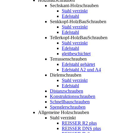
HolzBauSchrauben
Sechskant-Holzschrauben
Stahl verzinkt
Edelstahl
Senkkopf-HolzBauSchrauben
Stahl verzinkt
Edelstahl
Tellerkopf-HolzBauSchrauben
Stahl verzinkt
Edelstahl
gleitbeschichtet
Terrassenschrauben
Edelstahl gehärtet
Edelstahl A2 und A4
Dielenschrauben
Stahl verzinkt
Edelstahl
Distanzschrauben
Konstruktionsschrauben
Schnellbauschrauben
Spenglerschrauben
Allgemeine Holzschrauben
Stahl verzinkt
REISSER R2 plus
REISSER DNS plus