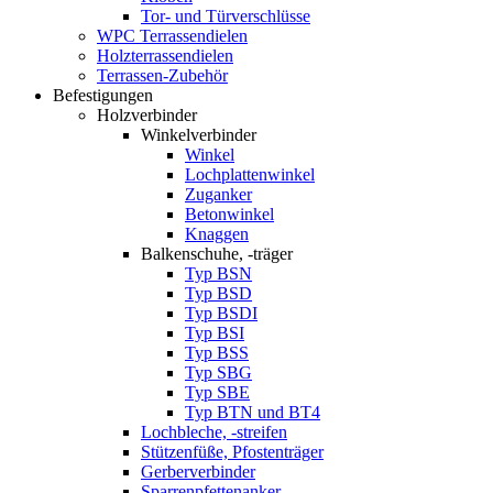
Tor- und Türverschlüsse
WPC Terrassendielen
Holzterrassendielen
Terrassen-Zubehör
Befestigungen
Holzverbinder
Winkelverbinder
Winkel
Lochplattenwinkel
Zuganker
Betonwinkel
Knaggen
Balkenschuhe, -träger
Typ BSN
Typ BSD
Typ BSDI
Typ BSI
Typ BSS
Typ SBG
Typ SBE
Typ BTN und BT4
Lochbleche, -streifen
Stützenfüße, Pfostenträger
Gerberverbinder
Sparrenpfettenanker