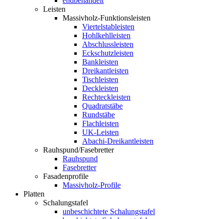
endbehandelt
Leisten
Massivholz-Funktionsleisten
Viertelstableisten
Hohlkehlleisten
Abschlussleisten
Eckschutzleisten
Bankleisten
Dreikantleisten
Tischleisten
Deckleisten
Rechteckleisten
Quadratstäbe
Rundstäbe
Flachleisten
UK-Leisten
Abachi-Dreikantleisten
Rauhspund/Fasebretter
Rauhspund
Fasebretter
Fasadenprofile
Massivholz-Profile
Platten
Schalungstafel
unbeschichtete Schalungstafel