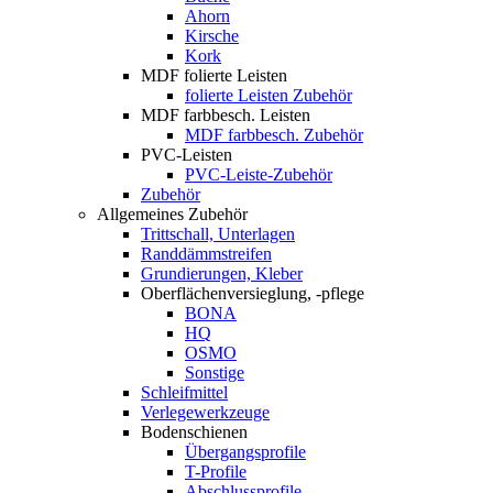
Ahorn
Kirsche
Kork
MDF folierte Leisten
folierte Leisten Zubehör
MDF farbbesch. Leisten
MDF farbbesch. Zubehör
PVC-Leisten
PVC-Leiste-Zubehör
Zubehör
Allgemeines Zubehör
Trittschall, Unterlagen
Randdämmstreifen
Grundierungen, Kleber
Oberflächenversieglung, -pflege
BONA
HQ
OSMO
Sonstige
Schleifmittel
Verlegewerkzeuge
Bodenschienen
Übergangsprofile
T-Profile
Abschlussprofile