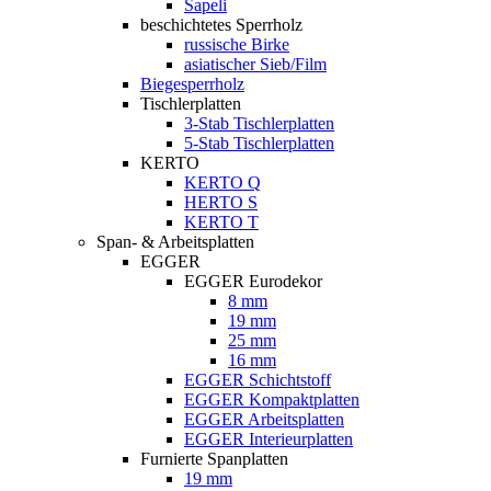
Sapeli
beschichtetes Sperrholz
russische Birke
asiatischer Sieb/Film
Biegesperrholz
Tischlerplatten
3-Stab Tischlerplatten
5-Stab Tischlerplatten
KERTO
KERTO Q
HERTO S
KERTO T
Span- & Arbeitsplatten
EGGER
EGGER Eurodekor
8 mm
19 mm
25 mm
16 mm
EGGER Schichtstoff
EGGER Kompaktplatten
EGGER Arbeitsplatten
EGGER Interieurplatten
Furnierte Spanplatten
19 mm