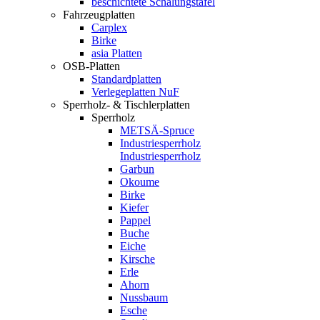
beschichtete Schalungstafel
Fahrzeugplatten
Carplex
Birke
asia Platten
OSB-Platten
Standardplatten
Verlegeplatten NuF
Sperrholz- & Tischlerplatten
Sperrholz
METSÄ-Spruce
Industriesperrholz
Industriesperrholz
Garbun
Okoume
Birke
Kiefer
Pappel
Buche
Eiche
Kirsche
Erle
Ahorn
Nussbaum
Esche