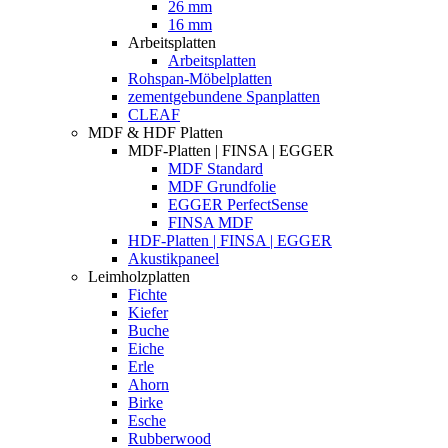
26 mm
16 mm
Arbeitsplatten
Arbeitsplatten
Rohspan-Möbelplatten
zementgebundene Spanplatten
CLEAF
MDF & HDF Platten
MDF-Platten | FINSA | EGGER
MDF Standard
MDF Grundfolie
EGGER PerfectSense
FINSA MDF
HDF-Platten | FINSA | EGGER
Akustikpaneel
Leimholzplatten
Fichte
Kiefer
Buche
Eiche
Erle
Ahorn
Birke
Esche
Rubberwood