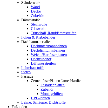
Ständerwerk
Wand
Decke
Zubehör
Dämmstoffe
Steinwolle
Glaswolle
Trittschall, Randdämmstreifen
Folien & Klebebänder
Dachbaumaterialien
Dachunterspannbahnen
Dachdichtungsbahnen
Weich-/Hartfaserplatten
Dachzubehör
Lüftungsstreifen
Lehmbaustoffe
Steico
Fassade
ZementfaserPlatten JamesHardie
Fassadenplatten
Zubehör
Montagehilfen
HPL-Platten
Leime, Schäume, Dichtstoffe
Fußboden