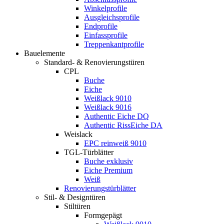
Winkelprofile
Ausgleichsprofile
Endprofile
Einfassprofile
Treppenkantprofile
Bauelemente
Standard- & Renovierungstüren
CPL
Buche
Eiche
Weißlack 9010
Weißlack 9016
Authentic Eiche DQ
Authentic RissEiche DA
Weislack
EPC reinweiß 9010
TGL-Türblätter
Buche exklusiv
Eiche Premium
Weiß
Renovierungstürblätter
Stil- & Designtüren
Stiltüren
Formgepägt