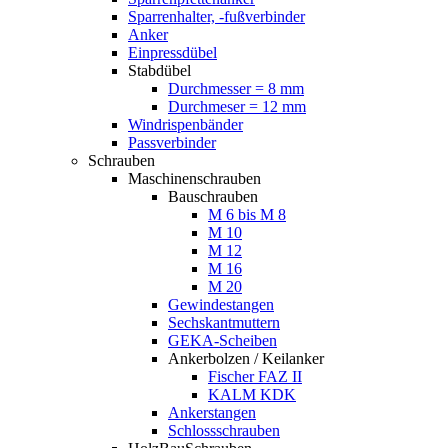
Sparrenhalter, -fußverbinder
Anker
Einpressdübel
Stabdübel
Durchmesser = 8 mm
Durchmeser = 12 mm
Windrispenbänder
Passverbinder
Schrauben
Maschinenschrauben
Bauschrauben
M 6 bis M 8
M 10
M 12
M 16
M 20
Gewindestangen
Sechskantmuttern
GEKA-Scheiben
Ankerbolzen / Keilanker
Fischer FAZ II
KALM KDK
Ankerstangen
Schlossschrauben