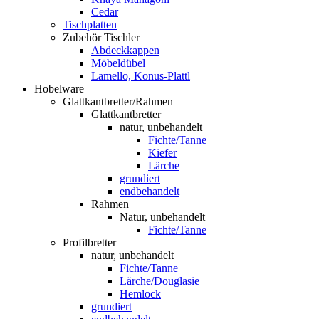
Cedar
Tischplatten
Zubehör Tischler
Abdeckkappen
Möbeldübel
Lamello, Konus-Plattl
Hobelware
Glattkantbretter/Rahmen
Glattkantbretter
natur, unbehandelt
Fichte/Tanne
Kiefer
Lärche
grundiert
endbehandelt
Rahmen
Natur, unbehandelt
Fichte/Tanne
Profilbretter
natur, unbehandelt
Fichte/Tanne
Lärche/Douglasie
Hemlock
grundiert