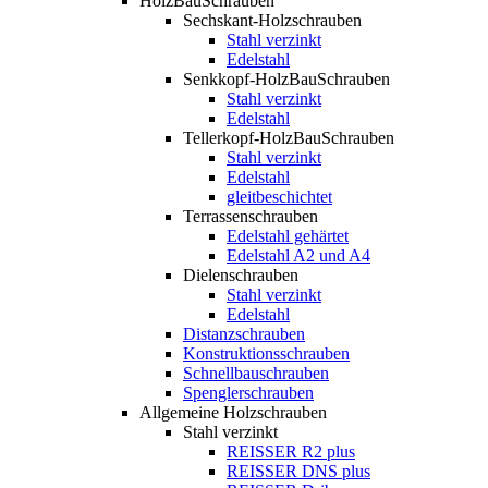
HolzBauSchrauben
Sechskant-Holzschrauben
Stahl verzinkt
Edelstahl
Senkkopf-HolzBauSchrauben
Stahl verzinkt
Edelstahl
Tellerkopf-HolzBauSchrauben
Stahl verzinkt
Edelstahl
gleitbeschichtet
Terrassenschrauben
Edelstahl gehärtet
Edelstahl A2 und A4
Dielenschrauben
Stahl verzinkt
Edelstahl
Distanzschrauben
Konstruktionsschrauben
Schnellbauschrauben
Spenglerschrauben
Allgemeine Holzschrauben
Stahl verzinkt
REISSER R2 plus
REISSER DNS plus