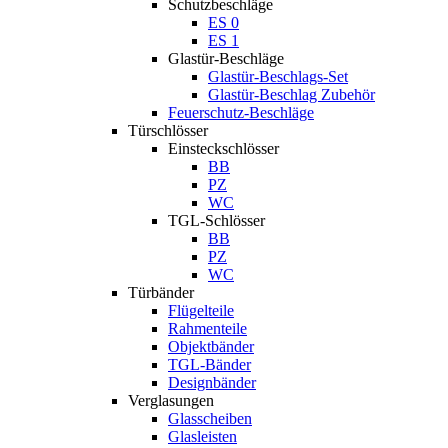
Schutzbeschläge
ES 0
ES 1
Glastür-Beschläge
Glastür-Beschlags-Set
Glastür-Beschlag Zubehör
Feuerschutz-Beschläge
Türschlösser
Einsteckschlösser
BB
PZ
WC
TGL-Schlösser
BB
PZ
WC
Türbänder
Flügelteile
Rahmenteile
Objektbänder
TGL-Bänder
Designbänder
Verglasungen
Glasscheiben
Glasleisten