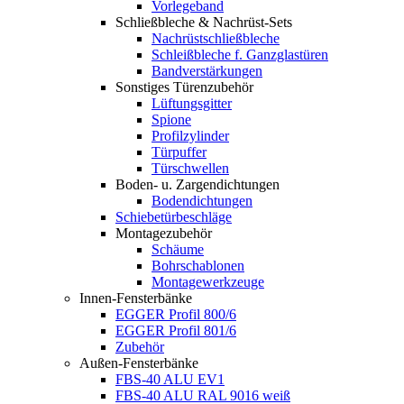
Vorlegeband
Schließbleche & Nachrüst-Sets
Nachrüstschließbleche
Schleißbleche f. Ganzglastüren
Bandverstärkungen
Sonstiges Türenzubehör
Lüftungsgitter
Spione
Profilzylinder
Türpuffer
Türschwellen
Boden- u. Zargendichtungen
Bodendichtungen
Schiebetürbeschläge
Montagezubehör
Schäume
Bohrschablonen
Montagewerkzeuge
Innen-Fensterbänke
EGGER Profil 800/6
EGGER Profil 801/6
Zubehör
Außen-Fensterbänke
FBS-40 ALU EV1
FBS-40 ALU RAL 9016 weiß