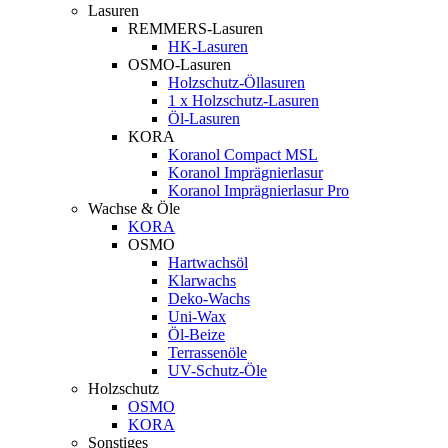
Lasuren
REMMERS-Lasuren
HK-Lasuren
OSMO-Lasuren
Holzschutz-Öllasuren
1 x Holzschutz-Lasuren
Öl-Lasuren
KORA
Koranol Compact MSL
Koranol Imprägnierlasur
Koranol Imprägnierlasur Pro
Wachse & Öle
KORA
OSMO
Hartwachsöl
Klarwachs
Deko-Wachs
Uni-Wax
Öl-Beize
Terrassenöle
UV-Schutz-Öle
Holzschutz
OSMO
KORA
Sonstiges