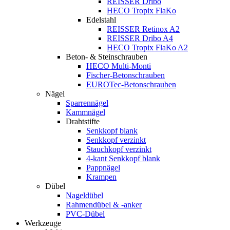
REISSER Dribo
HECO Tropix FlaKo
Edelstahl
REISSER Retinox A2
REISSER Dribo A4
HECO Tropix FlaKo A2
Beton- & Steinschrauben
HECO Multi-Monti
Fischer-Betonschrauben
EUROTec-Betonschrauben
Nägel
Sparrennägel
Kammnägel
Drahtstifte
Senkkopf blank
Senkkopf verzinkt
Stauchkopf verzinkt
4-kant Senkkopf blank
Pappnägel
Krampen
Dübel
Nageldübel
Rahmendübel & -anker
PVC-Dübel
Werkzeuge