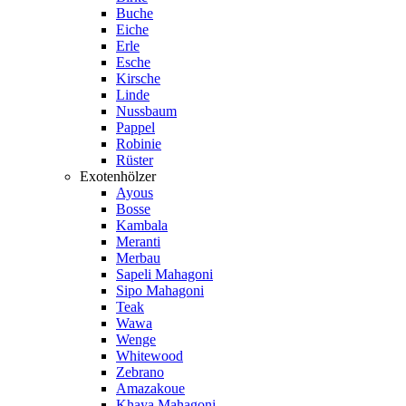
Buche
Eiche
Erle
Esche
Kirsche
Linde
Nussbaum
Pappel
Robinie
Rüster
Exotenhölzer
Ayous
Bosse
Kambala
Meranti
Merbau
Sapeli Mahagoni
Sipo Mahagoni
Teak
Wawa
Wenge
Whitewood
Zebrano
Amazakoue
Khaya Mahagoni