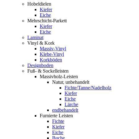
Hobeldielen
Kiefer
Eiche
Mehrschicht-Parkett
Kiefer
Eiche
Laminat
Vinyl & Kork
Massiv-Vinyl
Klebe-Vinyl
Korkböden
Designboden
Fuß- & Sockelleisten
Massivholz-Leisten
Natur, unbehandelt
Fichte/Tanne/Nadelholz
Kiefer
Eiche
Lärche
endbehandelt
Furnierte Leisten
Fichte
Kiefer
Eiche
Buche