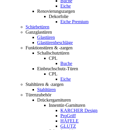
Buche
Eiche
Renovierungszargen
Dekorfolie
Eiche Premium
Schiebetüren
Ganzglastüren
Glastüren
Glastürenbeschläge
Funktionstüren & -zargen
Schallschutztüren
CPL
Buche
Einbruchschutz-Türen
CPL
Eiche
Stahltüren & -zargen
Stahltüren
Türenzubehör
Drückergarnituren
Innentür-Garnituren
KARCHER Design
ProGriff
HÄFELE
GLUTZ