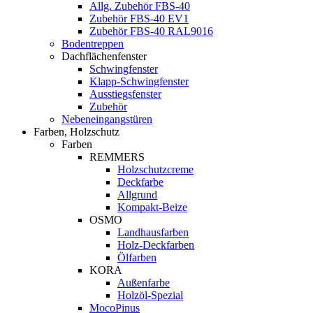
Allg. Zubehör FBS-40
Zubehör FBS-40 EV1
Zubehör FBS-40 RAL9016
Bodentreppen
Dachflächenfenster
Schwingfenster
Klapp-Schwingfenster
Ausstiegsfenster
Zubehör
Nebeneingangstüren
Farben, Holzschutz
Farben
REMMERS
Holzschutzcreme
Deckfarbe
Allgrund
Kompakt-Beize
OSMO
Landhausfarben
Holz-Deckfarben
Ölfarben
KORA
Außenfarbe
Holzöl-Spezial
MocoPinus