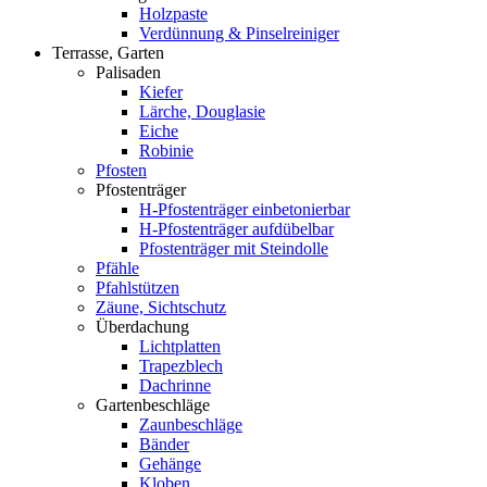
Holzpaste
Verdünnung & Pinselreiniger
Terrasse, Garten
Palisaden
Kiefer
Lärche, Douglasie
Eiche
Robinie
Pfosten
Pfostenträger
H-Pfostenträger einbetonierbar
H-Pfostenträger aufdübelbar
Pfostenträger mit Steindolle
Pfähle
Pfahlstützen
Zäune, Sichtschutz
Überdachung
Lichtplatten
Trapezblech
Dachrinne
Gartenbeschläge
Zaunbeschläge
Bänder
Gehänge
Kloben