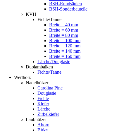
BSH-Rundsäulen
BSH-Sonderbauteile
KVH
Fichte/Tanne
Breite = 40 mm
Breite = 60 mm
Breite = 80 mm
Breite = 100 mm
Breite = 120 mm
Breite = 140 mm
Breite = 160 mm
Lärche/Douglasie
Duolambalken
Fichte/Tanne
Wertholz
Nadelhölzer
Carolina Pine
Douglasie
Fichte
Kiefer
Lärche
Zirbelkiefer
Laubhölzer
Ahorn
Birke