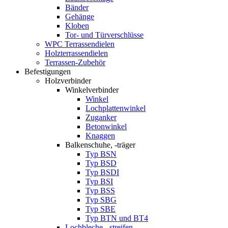
Bänder
Gehänge
Kloben
Tor- und Türverschlüsse
WPC Terrassendielen
Holzterrassendielen
Terrassen-Zubehör
Befestigungen
Holzverbinder
Winkelverbinder
Winkel
Lochplattenwinkel
Zuganker
Betonwinkel
Knaggen
Balkenschuhe, -träger
Typ BSN
Typ BSD
Typ BSDI
Typ BSI
Typ BSS
Typ SBG
Typ SBE
Typ BTN und BT4
Lochbleche, -streifen