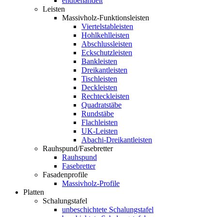
endbehandelt
Leisten
Massivholz-Funktionsleisten
Viertelstableisten
Hohlkehlleisten
Abschlussleisten
Eckschutzleisten
Bankleisten
Dreikantleisten
Tischleisten
Deckleisten
Rechteckleisten
Quadratstäbe
Rundstäbe
Flachleisten
UK-Leisten
Abachi-Dreikantleisten
Rauhspund/Fasebretter
Rauhspund
Fasebretter
Fasadenprofile
Massivholz-Profile
Platten
Schalungstafel
unbeschichtete Schalungstafel