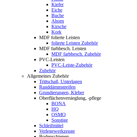
Kiefer
Eiche
Buche
Ahorn
Kirsche
Kork
MDF folierte Leisten
folierte Leisten Zubehör
MDF farbbesch. Leisten
MDF farbbesch. Zubehör
PVC-Leisten
PVC-Leiste-Zubehör
Zubehör
Allgemeines Zubehör
Trittschall, Unterlagen
Randdämmstreifen
Grundierungen, Kleber
Oberflächenversieglung, -pflege
BONA
HQ
OSMO
Sonstige
Schleifmittel
Verlegewerkzeuge
Bodenschienen