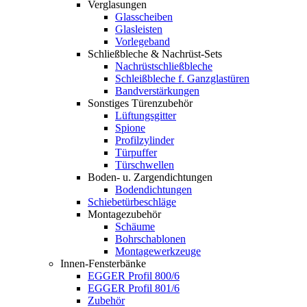
Verglasungen
Glasscheiben
Glasleisten
Vorlegeband
Schließbleche & Nachrüst-Sets
Nachrüstschließbleche
Schleißbleche f. Ganzglastüren
Bandverstärkungen
Sonstiges Türenzubehör
Lüftungsgitter
Spione
Profilzylinder
Türpuffer
Türschwellen
Boden- u. Zargendichtungen
Bodendichtungen
Schiebetürbeschläge
Montagezubehör
Schäume
Bohrschablonen
Montagewerkzeuge
Innen-Fensterbänke
EGGER Profil 800/6
EGGER Profil 801/6
Zubehör