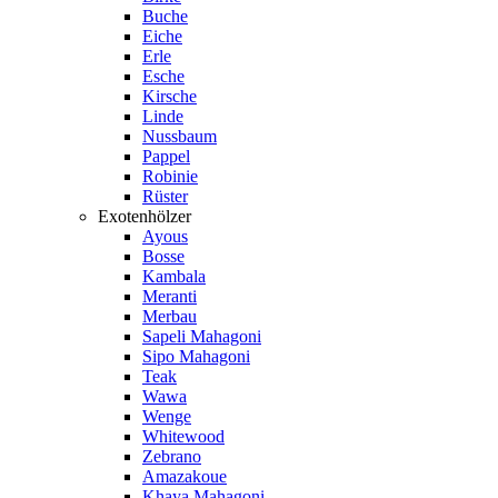
Buche
Eiche
Erle
Esche
Kirsche
Linde
Nussbaum
Pappel
Robinie
Rüster
Exotenhölzer
Ayous
Bosse
Kambala
Meranti
Merbau
Sapeli Mahagoni
Sipo Mahagoni
Teak
Wawa
Wenge
Whitewood
Zebrano
Amazakoue
Khaya Mahagoni