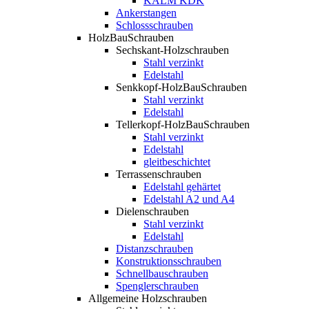
KALM KDK
Ankerstangen
Schlossschrauben
HolzBauSchrauben
Sechskant-Holzschrauben
Stahl verzinkt
Edelstahl
Senkkopf-HolzBauSchrauben
Stahl verzinkt
Edelstahl
Tellerkopf-HolzBauSchrauben
Stahl verzinkt
Edelstahl
gleitbeschichtet
Terrassenschrauben
Edelstahl gehärtet
Edelstahl A2 und A4
Dielenschrauben
Stahl verzinkt
Edelstahl
Distanzschrauben
Konstruktionsschrauben
Schnellbauschrauben
Spenglerschrauben
Allgemeine Holzschrauben