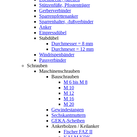
Stützenfüße, Pfostenträger
Gerberverbinder
Sparrenpfettenanker
Sparrenhalter, -fußverbinder
Anker
Einpressdübel
Stabdübel
Durchmesser = 8 mm
Durchmeser = 12 mm
Windrispenbänder
Passverbinder
Schrauben
Maschinenschrauben
Bauschrauben
M 6 bis M 8
M 10
M 12
M 16
M 20
Gewindestangen
Sechskantmuttern
GEKA-Scheiben
Ankerbolzen / Keilanker
Fischer FAZ II