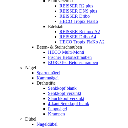
Stahl verzinkt
REISSER R2 plus
REISSER DNS plus
REISSER Dribo
HECO Tropix FlaKo
Edelstahl
REISSER Retinox A2
REISSER Dribo A4
HECO Tropix FlaKo A2
Beton- & Steinschrauben
HECO Multi-Monti
Fischer-Betonschrauben
EUROTec-Betonschrauben
Nägel
Sparrennägel
Kammnägel
Drahtstifte
Senkkopf blank
Senkkopf verzinkt
Stauchkopf verzinkt
4-kant Senkkopf blank
Pappnägel
Krampen
Dübel
Nageldübel