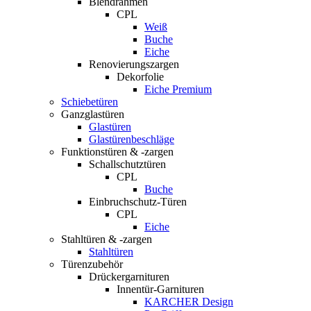
Blendrahmen
CPL
Weiß
Buche
Eiche
Renovierungszargen
Dekorfolie
Eiche Premium
Schiebetüren
Ganzglastüren
Glastüren
Glastürenbeschläge
Funktionstüren & -zargen
Schallschutztüren
CPL
Buche
Einbruchschutz-Türen
CPL
Eiche
Stahltüren & -zargen
Stahltüren
Türenzubehör
Drückergarnituren
Innentür-Garnituren
KARCHER Design