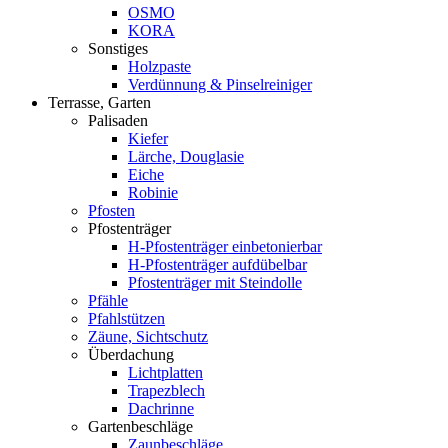
OSMO
KORA
Sonstiges
Holzpaste
Verdünnung & Pinselreiniger
Terrasse, Garten
Palisaden
Kiefer
Lärche, Douglasie
Eiche
Robinie
Pfosten
Pfostenträger
H-Pfostenträger einbetonierbar
H-Pfostenträger aufdübelbar
Pfostenträger mit Steindolle
Pfähle
Pfahlstützen
Zäune, Sichtschutz
Überdachung
Lichtplatten
Trapezblech
Dachrinne
Gartenbeschläge
Zaunbeschläge