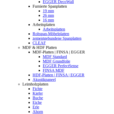
EGGER DecoWall
Furnierte Spanplatten
19 mm
26 mm
16 mm
Arbeitsplatten
Arbeitsplatten
Rohspan-Möbelplatten
zementgebundene Spanplatten
CLEAF
MDF & HDF Platten
MDF-Platten | FINSA | EGGER
MDF Standard
MDF Grundfolie
EGGER PerfectSense
FINSA MDF
HDF-Platten | FINSA | EGGER
Akustikpaneel
Leimholzplatten
Fichte
Kiefer
Buche
Eiche
Erle
Ahorn