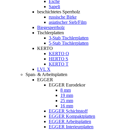
Esche
Sapeli
beschichtetes Sperrholz
russische Birke
asiatischer Sieb/Film
Biegesperrholz
Tischlerplatten
3-Stab Tischlerplatten
5-Stab Tischlerplatten
KERTO
KERTO Q
HERTO S
KERTO T
LVL X
Span- & Arbeitsplatten
EGGER
EGGER Eurodekor
8 mm
19 mm
25 mm
16 mm
EGGER Schichtstoff
EGGER Kompaktplatten
EGGER Arbeitsplatten
EGGER Interieurplatten