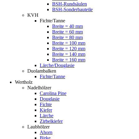
BSH-Rundsäulen
BSH-Sonderbauteile
KVH
Fichte/Tanne
Breite = 40 mm
Breite = 60 mm
Breite = 80 mm
Breite = 100 mm
Breite = 120 mm
Breite = 140 mm
Breite = 160 mm
Lärche/Douglasie
Duolambalken
Fichte/Tanne
Wertholz
Nadelhölzer
Carolina Pine
Douglasie
Fichte
Kiefer
Lärche
Zirbelkiefer
Laubhölzer
Ahorn
Birke