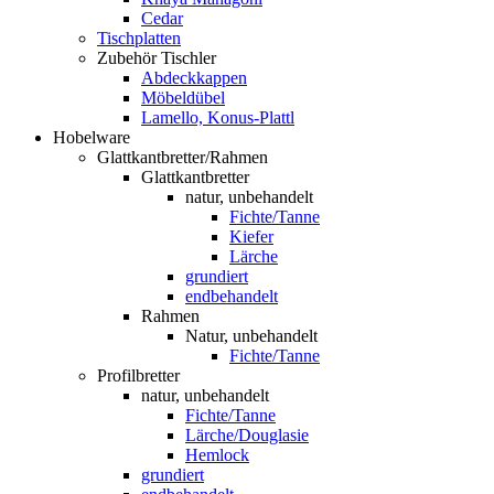
Cedar
Tischplatten
Zubehör Tischler
Abdeckkappen
Möbeldübel
Lamello, Konus-Plattl
Hobelware
Glattkantbretter/Rahmen
Glattkantbretter
natur, unbehandelt
Fichte/Tanne
Kiefer
Lärche
grundiert
endbehandelt
Rahmen
Natur, unbehandelt
Fichte/Tanne
Profilbretter
natur, unbehandelt
Fichte/Tanne
Lärche/Douglasie
Hemlock
grundiert