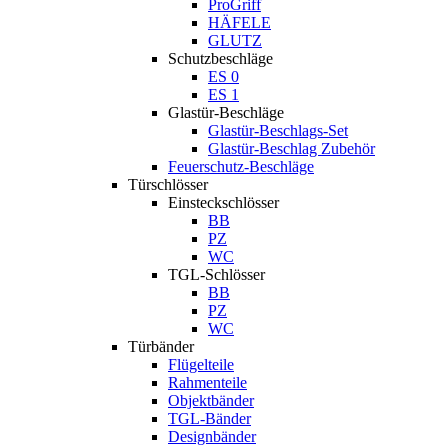
ProGriff
HÄFELE
GLUTZ
Schutzbeschläge
ES 0
ES 1
Glastür-Beschläge
Glastür-Beschlags-Set
Glastür-Beschlag Zubehör
Feuerschutz-Beschläge
Türschlösser
Einsteckschlösser
BB
PZ
WC
TGL-Schlösser
BB
PZ
WC
Türbänder
Flügelteile
Rahmenteile
Objektbänder
TGL-Bänder
Designbänder