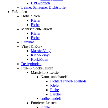
HPL-Platten
Leime, Schäume, Dichtstoffe
Fußboden
Hobeldielen
Kiefer
Eiche
Mehrschicht-Parkett
Kiefer
Eiche
Laminat
Vinyl & Kork
Massiv-Vinyl
Klebe-Vinyl
Korkböden
Designboden
Fuß- & Sockelleisten
Massivholz-Leisten
Natur, unbehandelt
Fichte/Tanne/Nadelholz
Kiefer
Eiche
Lärche
endbehandelt
Furnierte Leisten
Fichte