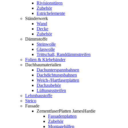
Rivisionstüren
Zubehör
Estrichelemente
Ständerwerk
Wand
Decke
Zubehör
Dämmstoffe
Steinwolle
Glaswolle
Trittschall, Randdämmstreifen
Folien & Klebebänder
Dachbaumaterialien
Dachunterspannbahnen
Dachdichtungsbahnen
Weich-/Hartfaserplatten
Dachzubehör
Lüftungsstreifen
Lehmbaustoffe
Steico
Fassade
ZementfaserPlatten JamesHardie
Fassadenplatten
Zubehör
Montagehilfen