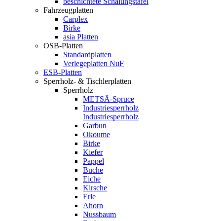
beschichtete Schalungstafel
Fahrzeugplatten
Carplex
Birke
asia Platten
OSB-Platten
Standardplatten
Verlegeplatten NuF
ESB-Platten
Sperrholz- & Tischlerplatten
Sperrholz
METSÄ-Spruce
Industriesperrholz
Industriesperrholz
Garbun
Okoume
Birke
Kiefer
Pappel
Buche
Eiche
Kirsche
Erle
Ahorn
Nussbaum