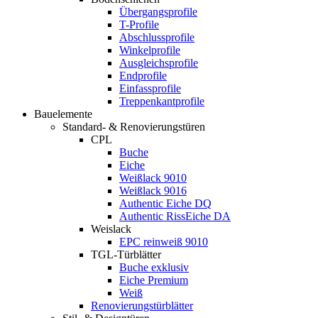
Übergangsprofile
T-Profile
Abschlussprofile
Winkelprofile
Ausgleichsprofile
Endprofile
Einfassprofile
Treppenkantprofile
Bauelemente
Standard- & Renovierungstüren
CPL
Buche
Eiche
Weißlack 9010
Weißlack 9016
Authentic Eiche DQ
Authentic RissEiche DA
Weislack
EPC reinweiß 9010
TGL-Türblätter
Buche exklusiv
Eiche Premium
Weiß
Renovierungstürblätter