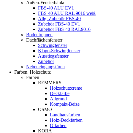
Außen-Fensterbänke
FBS-40 ALU EV1
FBS-40 ALU RAL 9016 weiß
Allg. Zubehör FBS-40
Zubehör FBS-40 EV1
Zubehör FBS-40 RAL9016
Bodentreppen
Dachflächenfenster
Schwingfenster
Klapp-Schwingfenster
Ausstiegsfenster
Zubehör
Nebeneingangstüren
Farben, Holzschutz
Farben
REMMERS
Holzschutzcreme
Deckfarbe
Allgrund
Kompakt-Beize
OSMO
Landhausfarben
Holz-Deckfarben
Ölfarben
KORA