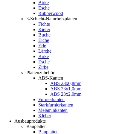
Birke
Esche
Rubberwood
3-Schicht-Naturholzplatten
Fichte
Kiefer
Buche
Eiche
Erle
Lärche
Birke
Esche
Zirbe
Plattenzubehör
ABS-Kanten
ABS 23x0,8mm
ABS 23x1,0mm
ABS 23x2,0mm
Furnierkanten
Starkfurnierkanten
Melaminkanten
Kleber
Ausbauprodukte
Bauplatten
Bauplatten