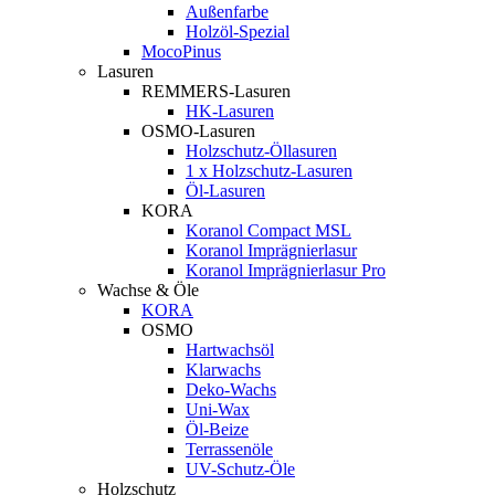
Außenfarbe
Holzöl-Spezial
MocoPinus
Lasuren
REMMERS-Lasuren
HK-Lasuren
OSMO-Lasuren
Holzschutz-Öllasuren
1 x Holzschutz-Lasuren
Öl-Lasuren
KORA
Koranol Compact MSL
Koranol Imprägnierlasur
Koranol Imprägnierlasur Pro
Wachse & Öle
KORA
OSMO
Hartwachsöl
Klarwachs
Deko-Wachs
Uni-Wax
Öl-Beize
Terrassenöle
UV-Schutz-Öle
Holzschutz