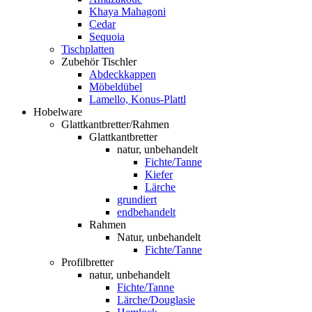
Khaya Mahagoni
Cedar
Sequoia
Tischplatten
Zubehör Tischler
Abdeckkappen
Möbeldübel
Lamello, Konus-Plattl
Hobelware
Glattkantbretter/Rahmen
Glattkantbretter
natur, unbehandelt
Fichte/Tanne
Kiefer
Lärche
grundiert
endbehandelt
Rahmen
Natur, unbehandelt
Fichte/Tanne
Profilbretter
natur, unbehandelt
Fichte/Tanne
Lärche/Douglasie