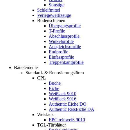
Sonstige
Schleifmittel
Verlegewerkzeuge
Bodenschienen
Übergangsprofile
T-Profile
Abschlussprofile
Winkelprofile
Ausgleichsprofile
Endprofile
Einfassprofile
Treppenkantprofile
Bauelemente
Standard- & Renovierungstüren
CPL
Buche
Eiche
Weißlack 9010
Weißlack 9016
Authentic Eiche DQ
Authentic RissEiche DA
Weislack
EPC reinweiß 9010
TGL-Türblätter