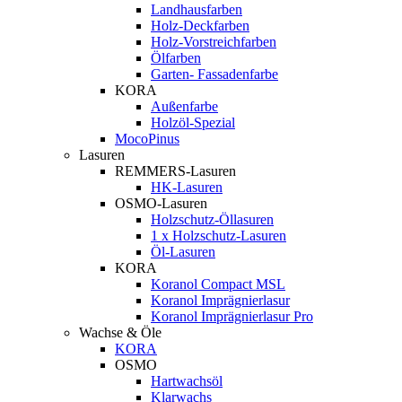
Landhausfarben
Holz-Deckfarben
Holz-Vorstreichfarben
Ölfarben
Garten- Fassadenfarbe
KORA
Außenfarbe
Holzöl-Spezial
MocoPinus
Lasuren
REMMERS-Lasuren
HK-Lasuren
OSMO-Lasuren
Holzschutz-Öllasuren
1 x Holzschutz-Lasuren
Öl-Lasuren
KORA
Koranol Compact MSL
Koranol Imprägnierlasur
Koranol Imprägnierlasur Pro
Wachse & Öle
KORA
OSMO
Hartwachsöl
Klarwachs