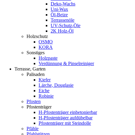
Deko-Wachs
Uni-Wax
Öl-Beize
Terrassenöle
UV-Schutz-Öle
2K Holz-Öl
Holzschutz
OSMO
KORA
Sonstiges
Holzpaste
Verdünnung & Pinselreiniger
Terrasse, Garten
Palisaden
Kiefer
Lärche, Douglasie
Eiche
Robinie
Pfosten
Pfostenträger
H-Pfostenträger einbetonierbar
H-Pfostenträger aufdübelbar
Pfostenträger mit Steindolle
Pfähle
Pfahlstützen