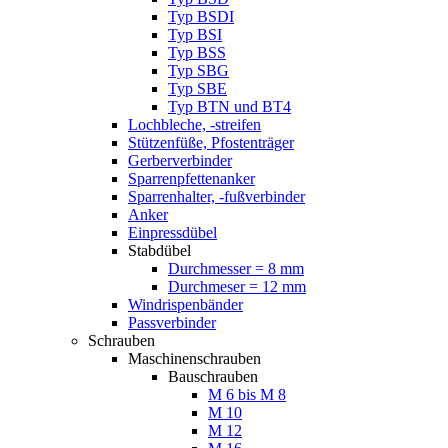
Typ BSDI
Typ BSI
Typ BSS
Typ SBG
Typ SBE
Typ BTN und BT4
Lochbleche, -streifen
Stützenfüße, Pfostenträger
Gerberverbinder
Sparrenpfettenanker
Sparrenhalter, -fußverbinder
Anker
Einpressdübel
Stabdübel
Durchmesser = 8 mm
Durchmeser = 12 mm
Windrispenbänder
Passverbinder
Schrauben
Maschinenschrauben
Bauschrauben
M 6 bis M 8
M 10
M 12