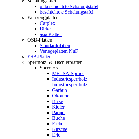
Schalungstafel
unbeschichtete Schalungstafel
beschichtete Schalungstafel
Fahrzeugplatten
Carplex
Birke
asia Platten
OSB-Platten
Standardplatten
Verlegeplatten NuF
ESB-Platten
Sperrholz- & Tischlerplatten
Sperrholz
METSÄ-Spruce
Industriesperrholz
Industriesperrholz
Garbun
Okoume
Birke
Kiefer
Pappel
Buche
Eiche
Kirsche
Erle