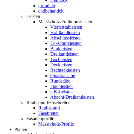
Hemlock
grundiert
endbehandelt
Leisten
Massivholz-Funktionsleisten
Viertelstableisten
Hohlkehlleisten
Abschlussleisten
Eckschutzleisten
Bankleisten
Dreikantleisten
Tischleisten
Deckleisten
Rechteckleisten
Quadratstäbe
Rundstäbe
Flachleisten
UK-Leisten
Abachi-Dreikantleisten
Rauhspund/Fasebretter
Rauhspund
Fasebretter
Fasadenprofile
Massivholz-Profile
Platten