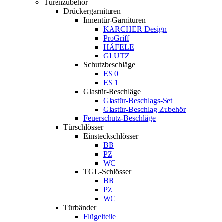
Türenzubehör
Drückergarnituren
Innentür-Garnituren
KARCHER Design
ProGriff
HÄFELE
GLUTZ
Schutzbeschläge
ES 0
ES 1
Glastür-Beschläge
Glastür-Beschlags-Set
Glastür-Beschlag Zubehör
Feuerschutz-Beschläge
Türschlösser
Einsteckschlösser
BB
PZ
WC
TGL-Schlösser
BB
PZ
WC
Türbänder
Flügelteile