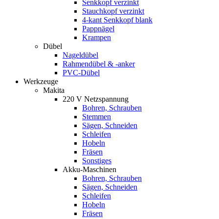
Senkkopf verzinkt
Stauchkopf verzinkt
4-kant Senkkopf blank
Pappnägel
Krampen
Dübel
Nageldübel
Rahmendübel & -anker
PVC-Dübel
Werkzeuge
Makita
220 V Netzspannung
Bohren, Schrauben
Stemmen
Sägen, Schneiden
Schleifen
Hobeln
Fräsen
Sonstiges
Akku-Maschinen
Bohren, Schrauben
Sägen, Schneiden
Schleifen
Hobeln
Fräsen