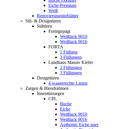
Buche exklusiv
Eiche Premium
Weiß
Renovierungstürblätter
Stil- & Designtüren
Stiltüren
Formgepägt
Weißlack 9010
Weißlack 9016
FORTA
1 Füllung
3 Füllungen
Landhaus Massiv Kiefer
2 Füllungen
3 Füllungen
Designtüren
4 waagerechte Linien
Zargen & Blendrahmen
Innentürzargen
CPL
Buche
Eiche
Weißlack 9010
Weißlack 9016
Authentic Eiche quer