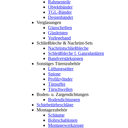
Rahmenteile
Objektbänder
TGL-Bänder
Designbänder
Verglasungen
Glasscheiben
Glasleisten
Vorlegeband
Schließbleche & Nachrüst-Sets
Nachrüstschließbleche
Schleißbleche f. Ganzglastüren
Bandverstärkungen
Sonstiges Türenzubehör
Lüftungsgitter
Spione
Profilzylinder
Türpuffer
Türschwellen
Boden- u. Zargendichtungen
Bodendichtungen
Schiebetürbeschläge
Montagezubehör
Schäume
Bohrschablonen
Montagewerkzeuge