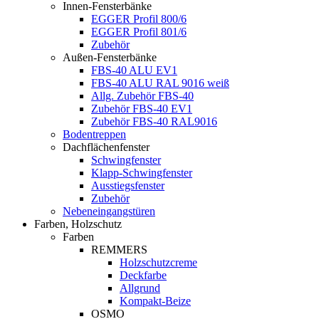
Innen-Fensterbänke
EGGER Profil 800/6
EGGER Profil 801/6
Zubehör
Außen-Fensterbänke
FBS-40 ALU EV1
FBS-40 ALU RAL 9016 weiß
Allg. Zubehör FBS-40
Zubehör FBS-40 EV1
Zubehör FBS-40 RAL9016
Bodentreppen
Dachflächenfenster
Schwingfenster
Klapp-Schwingfenster
Ausstiegsfenster
Zubehör
Nebeneingangstüren
Farben, Holzschutz
Farben
REMMERS
Holzschutzcreme
Deckfarbe
Allgrund
Kompakt-Beize
OSMO