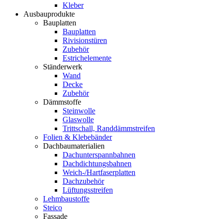
Kleber
Ausbauprodukte
Bauplatten
Bauplatten
Rivisionstüren
Zubehör
Estrichelemente
Ständerwerk
Wand
Decke
Zubehör
Dämmstoffe
Steinwolle
Glaswolle
Trittschall, Randdämmstreifen
Folien & Klebebänder
Dachbaumaterialien
Dachunterspannbahnen
Dachdichtungsbahnen
Weich-/Hartfaserplatten
Dachzubehör
Lüftungsstreifen
Lehmbaustoffe
Steico
Fassade