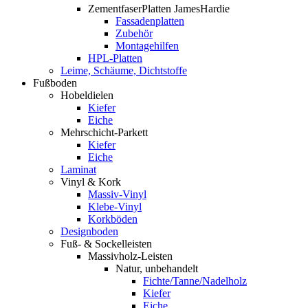
ZementfaserPlatten JamesHardie
Fassadenplatten
Zubehör
Montagehilfen
HPL-Platten
Leime, Schäume, Dichtstoffe
Fußboden
Hobeldielen
Kiefer
Eiche
Mehrschicht-Parkett
Kiefer
Eiche
Laminat
Vinyl & Kork
Massiv-Vinyl
Klebe-Vinyl
Korkböden
Designboden
Fuß- & Sockelleisten
Massivholz-Leisten
Natur, unbehandelt
Fichte/Tanne/Nadelholz
Kiefer
Eiche