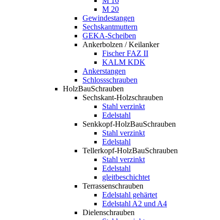
M 16
M 20
Gewindestangen
Sechskantmuttern
GEKA-Scheiben
Ankerbolzen / Keilanker
Fischer FAZ II
KALM KDK
Ankerstangen
Schlossschrauben
HolzBauSchrauben
Sechskant-Holzschrauben
Stahl verzinkt
Edelstahl
Senkkopf-HolzBauSchrauben
Stahl verzinkt
Edelstahl
Tellerkopf-HolzBauSchrauben
Stahl verzinkt
Edelstahl
gleitbeschichtet
Terrassenschrauben
Edelstahl gehärtet
Edelstahl A2 und A4
Dielenschrauben