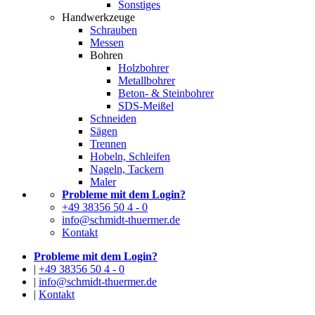
Sonstiges
Handwerkzeuge
Schrauben
Messen
Bohren
Holzbohrer
Metallbohrer
Beton- & Steinbohrer
SDS-Meißel
Schneiden
Sägen
Trennen
Hobeln, Schleifen
Nageln, Tackern
Maler
Probleme mit dem Login?
+49 38356 50 4 - 0
info@schmidt-thuermer.de
Kontakt
Probleme mit dem Login?
|
+49 38356 50 4 - 0
|
info@schmidt-thuermer.de
|
Kontakt