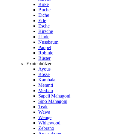
Birke
Buche
Eiche
Erle
Esche
Kirsche
Linde
Nussbaum
Pappel
Robinie
Rüster
Exotenhölzer
Ayous
Bosse
Kambala
Meranti
Merbau
Sapeli Mahagoni
Sipo Mahagoni
Teak
Wawa
Wenge
Whitewood
Zebrano
Amazakoue