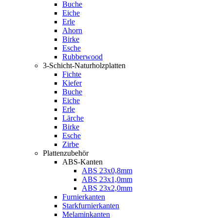
Buche
Eiche
Erle
Ahorn
Birke
Esche
Rubberwood
3-Schicht-Naturholzplatten
Fichte
Kiefer
Buche
Eiche
Erle
Lärche
Birke
Esche
Zirbe
Plattenzubehör
ABS-Kanten
ABS 23x0,8mm
ABS 23x1,0mm
ABS 23x2,0mm
Furnierkanten
Starkfurnierkanten
Melaminkanten