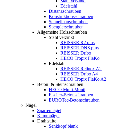
Stahl verzinkt
Edelstahl
Distanzschrauben
Konstruktionsschrauben
Schnellbauschrauben
Spenglerschrauben
Allgemeine Holzschrauben
Stahl verzinkt
REISSER R2 plus
REISSER DNS plus
REISSER Dribo
HECO Tropix FlaKo
Edelstahl
REISSER Retinox A2
REISSER Dribo A4
HECO Tropix FlaKo A2
Beton- & Steinschrauben
HECO Multi-Monti
Fischer-Betonschrauben
EUROTec-Betonschrauben
Nägel
Sparrennägel
Kammnägel
Drahtstifte
Senkkopf blank