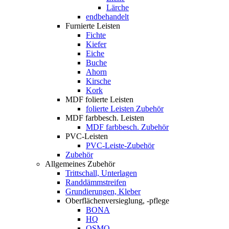
Lärche
endbehandelt
Furnierte Leisten
Fichte
Kiefer
Eiche
Buche
Ahorn
Kirsche
Kork
MDF folierte Leisten
folierte Leisten Zubehör
MDF farbbesch. Leisten
MDF farbbesch. Zubehör
PVC-Leisten
PVC-Leiste-Zubehör
Zubehör
Allgemeines Zubehör
Trittschall, Unterlagen
Randdämmstreifen
Grundierungen, Kleber
Oberflächenversieglung, -pflege
BONA
HQ
OSMO