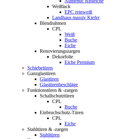
Authentic Risseiche
Weißlack
EPC reinweiß
Landhaus massiv Kiefer
Blendrahmen
CPL
Weiß
Buche
Eiche
Renovierungszargen
Dekorfolie
Eiche Premium
Schiebetüren
Ganzglastüren
Glastüren
Glastürenbeschläge
Funktionstüren & -zargen
Schallschutztüren
CPL
Buche
Einbruchschutz-Türen
CPL
Eiche
Stahltüren & -zargen
Stahltüren