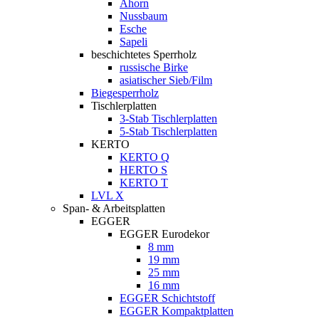
Ahorn
Nussbaum
Esche
Sapeli
beschichtetes Sperrholz
russische Birke
asiatischer Sieb/Film
Biegesperrholz
Tischlerplatten
3-Stab Tischlerplatten
5-Stab Tischlerplatten
KERTO
KERTO Q
HERTO S
KERTO T
LVL X
Span- & Arbeitsplatten
EGGER
EGGER Eurodekor
8 mm
19 mm
25 mm
16 mm
EGGER Schichtstoff
EGGER Kompaktplatten