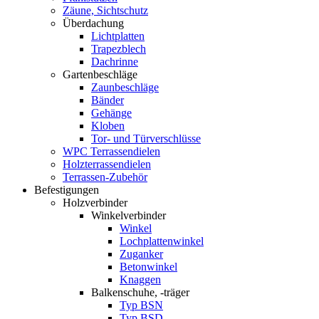
Zäune, Sichtschutz
Überdachung
Lichtplatten
Trapezblech
Dachrinne
Gartenbeschläge
Zaunbeschläge
Bänder
Gehänge
Kloben
Tor- und Türverschlüsse
WPC Terrassendielen
Holzterrassendielen
Terrassen-Zubehör
Befestigungen
Holzverbinder
Winkelverbinder
Winkel
Lochplattenwinkel
Zuganker
Betonwinkel
Knaggen
Balkenschuhe, -träger
Typ BSN
Typ BSD