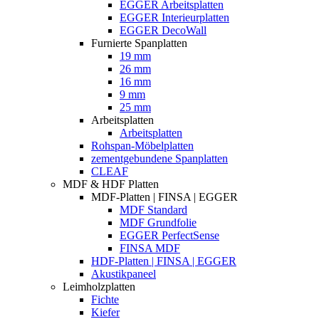
EGGER Arbeitsplatten
EGGER Interieurplatten
EGGER DecoWall
Furnierte Spanplatten
19 mm
26 mm
16 mm
9 mm
25 mm
Arbeitsplatten
Arbeitsplatten
Rohspan-Möbelplatten
zementgebundene Spanplatten
CLEAF
MDF & HDF Platten
MDF-Platten | FINSA | EGGER
MDF Standard
MDF Grundfolie
EGGER PerfectSense
FINSA MDF
HDF-Platten | FINSA | EGGER
Akustikpaneel
Leimholzplatten
Fichte
Kiefer