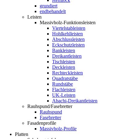
Hemlock
grundiert
endbehandelt
Leisten
Massivholz-Funktionsleisten
Viertelstableisten
Hohlkehlleisten
Abschlussleisten
Eckschutzleisten
Bankleisten
Dreikantleisten
Tischleisten
Deckleisten
Rechteckleisten
Quadratstäbe
Rundstäbe
Flachleisten
UK-Leisten
Abachi-Dreikantleisten
Rauhspund/Fasebretter
Rauhspund
Fasebretter
Fasadenprofile
Massivholz-Profile
Platten