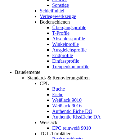
Sonstige
Schleifmittel
Verlegewerkzeuge
Bodenschienen
Übergangsprofile
T-Profile
Abschlussprofile
Winkelprofile
Ausgleichsprofile
Endprofile
Einfassprofile
Treppenkantprofile
Bauelemente
Standard- & Renovierungstüren
CPL
Buche
Eiche
Weißlack 9010
Weißlack 9016
Authentic Eiche DQ
Authentic RissEiche DA
Weislack
EPC reinweiß 9010
TGL-Türblätter