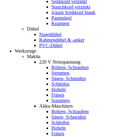
Senkkopf verzinkt
Stauchkopf verzinkt
4-kant Senkkopf blank
Pappnägel
Krampen
Dübel
Nageldübel
Rahmendübel & -anker
PVC-Dübel
Werkzeuge
Makita
220 V Netzspannung
Bohren, Schrauben
Stemmen
Sägen, Schneiden
Schleifen
Hobeln
Fräsen
Sonstiges
Akku-Maschinen
Bohren, Schrauben
Sägen, Schneiden
Schleifen
Hobeln
Fräsen