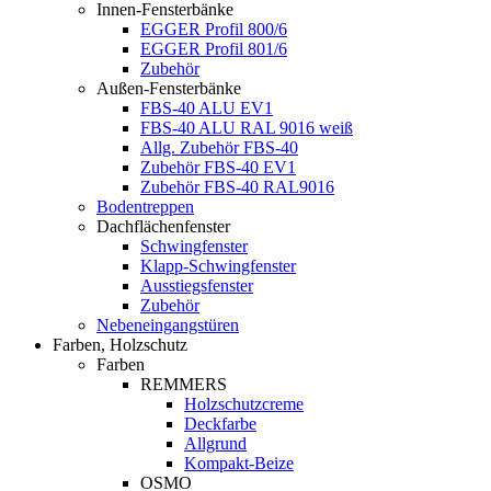
Innen-Fensterbänke
EGGER Profil 800/6
EGGER Profil 801/6
Zubehör
Außen-Fensterbänke
FBS-40 ALU EV1
FBS-40 ALU RAL 9016 weiß
Allg. Zubehör FBS-40
Zubehör FBS-40 EV1
Zubehör FBS-40 RAL9016
Bodentreppen
Dachflächenfenster
Schwingfenster
Klapp-Schwingfenster
Ausstiegsfenster
Zubehör
Nebeneingangstüren
Farben, Holzschutz
Farben
REMMERS
Holzschutzcreme
Deckfarbe
Allgrund
Kompakt-Beize
OSMO