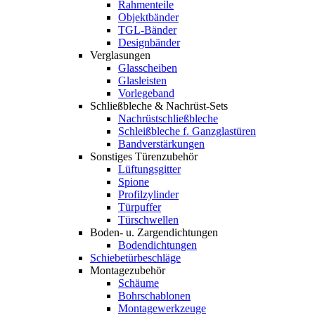
Rahmenteile
Objektbänder
TGL-Bänder
Designbänder
Verglasungen
Glasscheiben
Glasleisten
Vorlegeband
Schließbleche & Nachrüst-Sets
Nachrüstschließbleche
Schleißbleche f. Ganzglastüren
Bandverstärkungen
Sonstiges Türenzubehör
Lüftungsgitter
Spione
Profilzylinder
Türpuffer
Türschwellen
Boden- u. Zargendichtungen
Bodendichtungen
Schiebetürbeschläge
Montagezubehör
Schäume
Bohrschablonen
Montagewerkzeuge