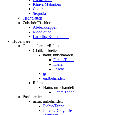
Khaya Mahagoni
Cedar
Sequoia
Tischplatten
Zubehör Tischler
Abdeckkappen
Möbeldübel
Lamello, Konus-Plattl
Hobelware
Glattkantbretter/Rahmen
Glattkantbretter
natur, unbehandelt
Fichte/Tanne
Kiefer
Lärche
grundiert
endbehandelt
Rahmen
Natur, unbehandelt
Fichte/Tanne
Profilbretter
natur, unbehandelt
Fichte/Tanne
Lärche/Douglasie