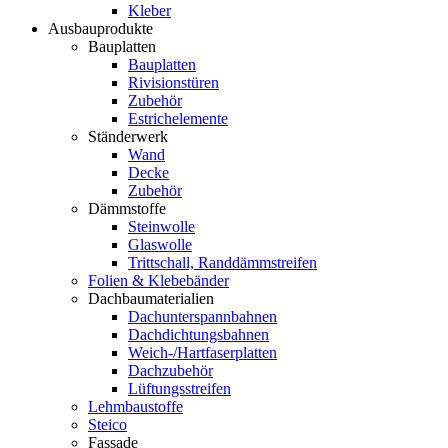
Kleber
Ausbauprodukte
Bauplatten
Bauplatten
Rivisionstüren
Zubehör
Estrichelemente
Ständerwerk
Wand
Decke
Zubehör
Dämmstoffe
Steinwolle
Glaswolle
Trittschall, Randdämmstreifen
Folien & Klebebänder
Dachbaumaterialien
Dachunterspannbahnen
Dachdichtungsbahnen
Weich-/Hartfaserplatten
Dachzubehör
Lüftungsstreifen
Lehmbaustoffe
Steico
Fassade