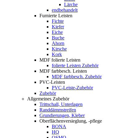
Lärche
endbehandelt
Furnierte Leisten
Fichte
Kiefer
Eiche
Buche
Ahorn
Kirsche
Kork
MDF folierte Leisten
folierte Leisten Zubehör
MDF farbbesch. Leisten
MDF farbbesch. Zubehör
PVC-Leisten
PVC-Leiste-Zubehör
Zubehör
Allgemeines Zubehör
Trittschall, Unterlagen
Randdämmstreifen
Grundierungen, Kleber
Oberflächenversieglung, -pflege
BONA
HQ
OSMO