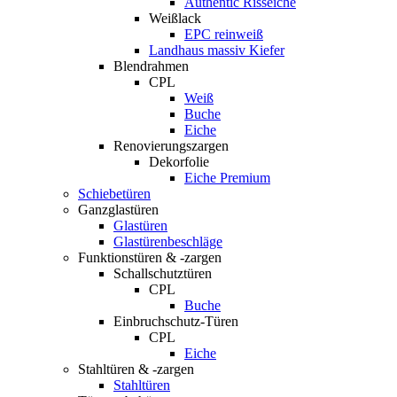
Authentic Risseiche
Weißlack
EPC reinweiß
Landhaus massiv Kiefer
Blendrahmen
CPL
Weiß
Buche
Eiche
Renovierungszargen
Dekorfolie
Eiche Premium
Schiebetüren
Ganzglastüren
Glastüren
Glastürenbeschläge
Funktionstüren & -zargen
Schallschutztüren
CPL
Buche
Einbruchschutz-Türen
CPL
Eiche
Stahltüren & -zargen
Stahltüren