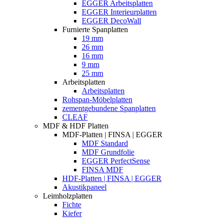
EGGER Arbeitsplatten
EGGER Interieurplatten
EGGER DecoWall
Furnierte Spanplatten
19 mm
26 mm
16 mm
9 mm
25 mm
Arbeitsplatten
Arbeitsplatten
Rohspan-Möbelplatten
zementgebundene Spanplatten
CLEAF
MDF & HDF Platten
MDF-Platten | FINSA | EGGER
MDF Standard
MDF Grundfolie
EGGER PerfectSense
FINSA MDF
HDF-Platten | FINSA | EGGER
Akustikpaneel
Leimholzplatten
Fichte
Kiefer