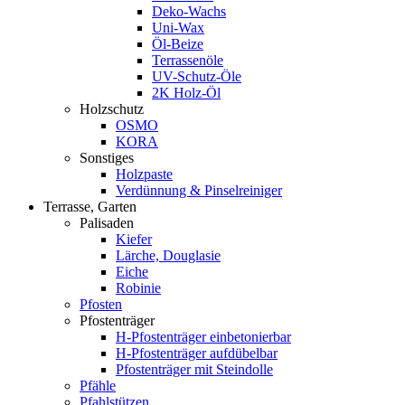
Deko-Wachs
Uni-Wax
Öl-Beize
Terrassenöle
UV-Schutz-Öle
2K Holz-Öl
Holzschutz
OSMO
KORA
Sonstiges
Holzpaste
Verdünnung & Pinselreiniger
Terrasse, Garten
Palisaden
Kiefer
Lärche, Douglasie
Eiche
Robinie
Pfosten
Pfostenträger
H-Pfostenträger einbetonierbar
H-Pfostenträger aufdübelbar
Pfostenträger mit Steindolle
Pfähle
Pfahlstützen