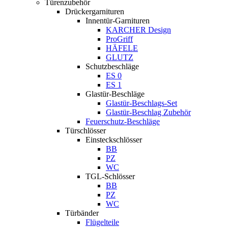
Türenzubehör
Drückergarnituren
Innentür-Garnituren
KARCHER Design
ProGriff
HÄFELE
GLUTZ
Schutzbeschläge
ES 0
ES 1
Glastür-Beschläge
Glastür-Beschlags-Set
Glastür-Beschlag Zubehör
Feuerschutz-Beschläge
Türschlösser
Einsteckschlösser
BB
PZ
WC
TGL-Schlösser
BB
PZ
WC
Türbänder
Flügelteile