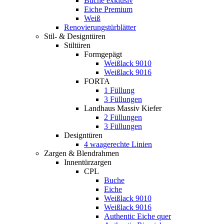
Buche exklusiv
Eiche Premium
Weiß
Renovierungstürblätter
Stil- & Designtüren
Stiltüren
Formgepägt
Weißlack 9010
Weißlack 9016
FORTA
1 Füllung
3 Füllungen
Landhaus Massiv Kiefer
2 Füllungen
3 Füllungen
Designtüren
4 waagerechte Linien
Zargen & Blendrahmen
Innentürzargen
CPL
Buche
Eiche
Weißlack 9010
Weißlack 9016
Authentic Eiche quer