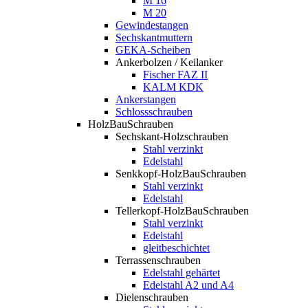
M 16
M 20
Gewindestangen
Sechskantmuttern
GEKA-Scheiben
Ankerbolzen / Keilanker
Fischer FAZ II
KALM KDK
Ankerstangen
Schlossschrauben
HolzBauSchrauben
Sechskant-Holzschrauben
Stahl verzinkt
Edelstahl
Senkkopf-HolzBauSchrauben
Stahl verzinkt
Edelstahl
Tellerkopf-HolzBauSchrauben
Stahl verzinkt
Edelstahl
gleitbeschichtet
Terrassenschrauben
Edelstahl gehärtet
Edelstahl A2 und A4
Dielenschrauben