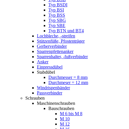
Typ BSDI
Typ BSI
Typ BSS
Typ SBG
Typ SBE
Typ BTN und BT4
Lochbleche, -streifen
Stützenfüße, Pfostenträger
Gerberverbinder
Sparrenpfettenanker
Sparrenhalter, -fußverbinder
Anker
Einpressdübel
Stabdübel
Durchmesser = 8 mm
Durchmeser = 12 mm
Windrispenbänder
Passverbinder
Schrauben
Maschinenschrauben
Bauschrauben
M 6 bis M 8
M 10
M 12