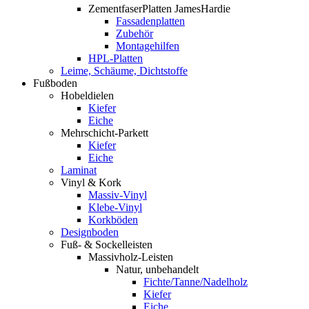
ZementfaserPlatten JamesHardie
Fassadenplatten
Zubehör
Montagehilfen
HPL-Platten
Leime, Schäume, Dichtstoffe
Fußboden
Hobeldielen
Kiefer
Eiche
Mehrschicht-Parkett
Kiefer
Eiche
Laminat
Vinyl & Kork
Massiv-Vinyl
Klebe-Vinyl
Korkböden
Designboden
Fuß- & Sockelleisten
Massivholz-Leisten
Natur, unbehandelt
Fichte/Tanne/Nadelholz
Kiefer
Eiche