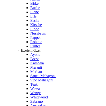
Birke
Buche
Eiche
Erle
Esche
Kirsche
Linde
Nussbaum
Pappel
Robinie
Rüster
Exotenhölzer
Ayous
Bosse
Kambala
Meranti
Merbau
Sapeli Mahagoni
Sipo Mahagoni
Teak
Wawa
Wenge
Whitewood
Zebrano
Amazakoue