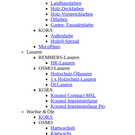
Landhausfarben
Holz-Deckfarben
Holz-Vorstreichfarben
Ölfarben
Garten- Fassadenfarbe
KORA
Außenfarbe
Holzöl-Spezial
MocoPinus
Lasuren
REMMERS-Lasuren
HK-Lasuren
OSMO-Lasuren
Holzschutz-Öllasuren
1 x Holzschutz-Lasuren
Öl-Lasuren
KORA
Koranol Compact MSL
Koranol Imprägnierlasur
Koranol Imprägnierlasur Pro
Wachse & Öle
KORA
OSMO
Hartwachsöl
Klarwachs