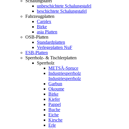
Schalungstafel
unbeschichtete Schalungstafel
beschichtete Schalungstafel
Fahrzeugplatten
Carplex
Birke
asia Platten
OSB-Platten
Standardplatten
Verlegeplatten NuF
ESB-Platten
Sperrholz- & Tischlerplatten
Sperrholz
METSÄ-Spruce
Industriesperrholz
Industriesperrholz
Garbun
Okoume
Birke
Kiefer
Pappel
Buche
Eiche
Kirsche
Erle