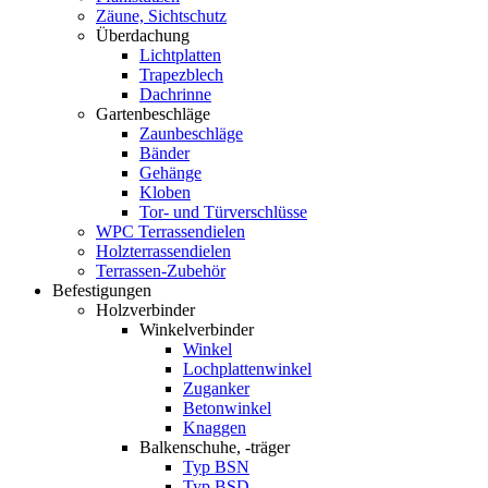
Zäune, Sichtschutz
Überdachung
Lichtplatten
Trapezblech
Dachrinne
Gartenbeschläge
Zaunbeschläge
Bänder
Gehänge
Kloben
Tor- und Türverschlüsse
WPC Terrassendielen
Holzterrassendielen
Terrassen-Zubehör
Befestigungen
Holzverbinder
Winkelverbinder
Winkel
Lochplattenwinkel
Zuganker
Betonwinkel
Knaggen
Balkenschuhe, -träger
Typ BSN
Typ BSD