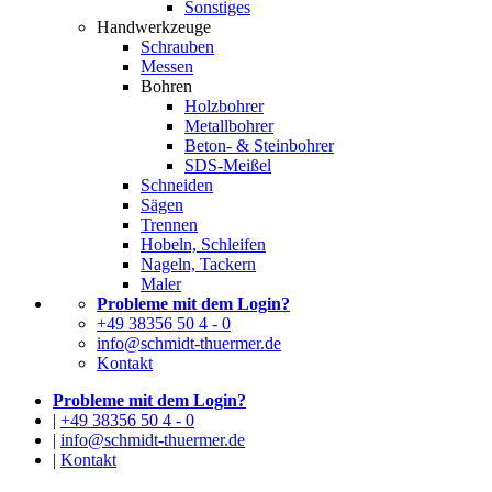
Sonstiges
Handwerkzeuge
Schrauben
Messen
Bohren
Holzbohrer
Metallbohrer
Beton- & Steinbohrer
SDS-Meißel
Schneiden
Sägen
Trennen
Hobeln, Schleifen
Nageln, Tackern
Maler
Probleme mit dem Login?
+49 38356 50 4 - 0
info@schmidt-thuermer.de
Kontakt
Probleme mit dem Login?
|
+49 38356 50 4 - 0
|
info@schmidt-thuermer.de
|
Kontakt