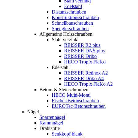
Stahl verzinkt
Edelstahl
Distanzschrauben
Konstruktionsschrauben
Schnellbauschrauben
Spenglerschrauben
Allgemeine Holzschrauben
Stahl verzinkt
REISSER R2 plus
REISSER DNS plus
REISSER Dribo
HECO Tropix FlaKo
Edelstahl
REISSER Retinox A2
REISSER Dribo A4
HECO Tropix FlaKo A2
Beton- & Steinschrauben
HECO Multi-Monti
Fischer-Betonschrauben
EUROTec-Betonschrauben
Nägel
Sparrennägel
Kammnägel
Drahtstifte
Senkkopf blank