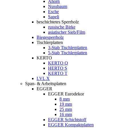
Ahorn
Nussbaum
Esche
Sapeli
beschichtetes Sperrholz
russische Birke
asiatischer Sieb/Film
Biegesperrholz
Tischlerplatten
3-Stab Tischlerplatten
5-Stab Tischlerplatten
KERTO
KERTO Q
HERTO S
KERTO T
LVL X
Span- & Arbeitsplatten
EGGER
EGGER Eurodekor
8 mm
19 mm
25 mm
16 mm
EGGER Schichtstoff
EGGER Kompaktplatten