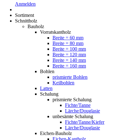
Anmelden
Sortiment
Schnittholz
Bauholz
Vorratskantholz
Breite = 60 mm
Breite = 80 mm
Breite = 100 mm
Breite = 120 mm
Breite = 140 mm
Breite = 160 mm
Bohlen
prismierte Bohlen
Keilbohlen
Latten
Schalung
prismierte Schalung
Fichte/Tanne
Lärche/Douglasie
unbesämte Schalung
Fichte/Tanne/Kiefer
Lärche/Douglasie
Eichen-Bauholz
Eichen-Kantholz