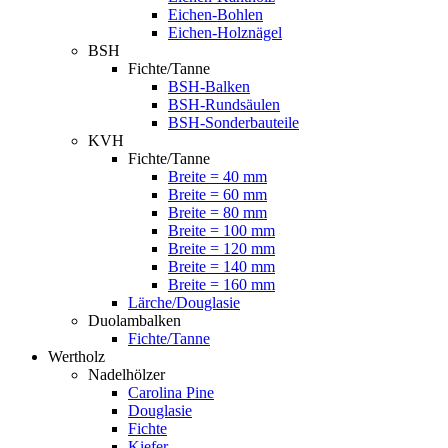
Eichen-Bohlen
Eichen-Holznägel
BSH
Fichte/Tanne
BSH-Balken
BSH-Rundsäulen
BSH-Sonderbauteile
KVH
Fichte/Tanne
Breite = 40 mm
Breite = 60 mm
Breite = 80 mm
Breite = 100 mm
Breite = 120 mm
Breite = 140 mm
Breite = 160 mm
Lärche/Douglasie
Duolambalken
Fichte/Tanne
Wertholz
Nadelhölzer
Carolina Pine
Douglasie
Fichte
Kiefer