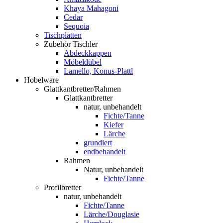
Khaya Mahagoni
Cedar
Sequoia
Tischplatten
Zubehör Tischler
Abdeckkappen
Möbeldübel
Lamello, Konus-Plattl
Hobelware
Glattkantbretter/Rahmen
Glattkantbretter
natur, unbehandelt
Fichte/Tanne
Kiefer
Lärche
grundiert
endbehandelt
Rahmen
Natur, unbehandelt
Fichte/Tanne
Profilbretter
natur, unbehandelt
Fichte/Tanne
Lärche/Douglasie