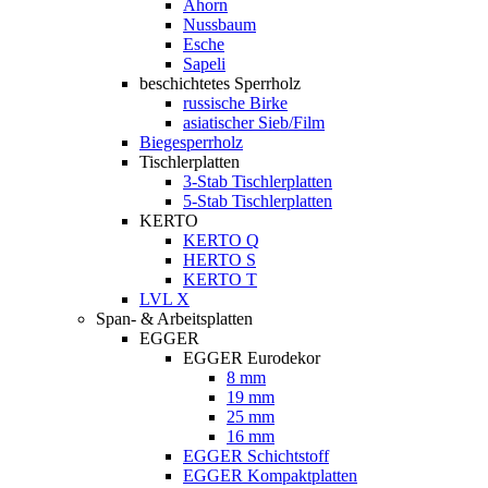
Ahorn
Nussbaum
Esche
Sapeli
beschichtetes Sperrholz
russische Birke
asiatischer Sieb/Film
Biegesperrholz
Tischlerplatten
3-Stab Tischlerplatten
5-Stab Tischlerplatten
KERTO
KERTO Q
HERTO S
KERTO T
LVL X
Span- & Arbeitsplatten
EGGER
EGGER Eurodekor
8 mm
19 mm
25 mm
16 mm
EGGER Schichtstoff
EGGER Kompaktplatten