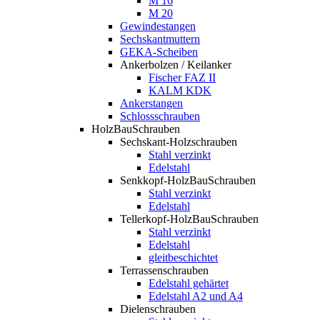
M 16
M 20
Gewindestangen
Sechskantmuttern
GEKA-Scheiben
Ankerbolzen / Keilanker
Fischer FAZ II
KALM KDK
Ankerstangen
Schlossschrauben
HolzBauSchrauben
Sechskant-Holzschrauben
Stahl verzinkt
Edelstahl
Senkkopf-HolzBauSchrauben
Stahl verzinkt
Edelstahl
Tellerkopf-HolzBauSchrauben
Stahl verzinkt
Edelstahl
gleitbeschichtet
Terrassenschrauben
Edelstahl gehärtet
Edelstahl A2 und A4
Dielenschrauben