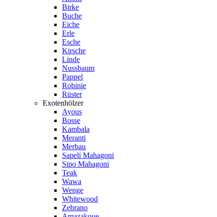
Birke
Buche
Eiche
Erle
Esche
Kirsche
Linde
Nussbaum
Pappel
Robinie
Rüster
Exotenhölzer
Ayous
Bosse
Kambala
Meranti
Merbau
Sapeli Mahagoni
Sipo Mahagoni
Teak
Wawa
Wenge
Whitewood
Zebrano
Amazakoue