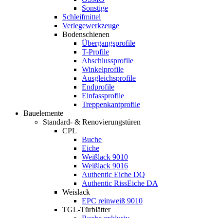
Sonstige
Schleifmittel
Verlegewerkzeuge
Bodenschienen
Übergangsprofile
T-Profile
Abschlussprofile
Winkelprofile
Ausgleichsprofile
Endprofile
Einfassprofile
Treppenkantprofile
Bauelemente
Standard- & Renovierungstüren
CPL
Buche
Eiche
Weißlack 9010
Weißlack 9016
Authentic Eiche DQ
Authentic RissEiche DA
Weislack
EPC reinweiß 9010
TGL-Türblätter