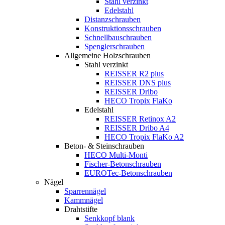
Stahl verzinkt
Edelstahl
Distanzschrauben
Konstruktionsschrauben
Schnellbauschrauben
Spenglerschrauben
Allgemeine Holzschrauben
Stahl verzinkt
REISSER R2 plus
REISSER DNS plus
REISSER Dribo
HECO Tropix FlaKo
Edelstahl
REISSER Retinox A2
REISSER Dribo A4
HECO Tropix FlaKo A2
Beton- & Steinschrauben
HECO Multi-Monti
Fischer-Betonschrauben
EUROTec-Betonschrauben
Nägel
Sparrennägel
Kammnägel
Drahtstifte
Senkkopf blank