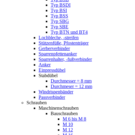
Typ BSDI
Typ BSI
Typ BSS
Typ SBG
Typ SBE
Typ BTN und BT4
Lochbleche, -streifen
Stützenfüße, Pfostenträger
Gerberverbinder
Sparrenpfettenanker
Sparrenhalter, -fußverbinder
Anker
Einpressdübel
Stabdübel
Durchmesser = 8 mm
Durchmeser = 12 mm
Windrispenbänder
Passverbinder
Schrauben
Maschinenschrauben
Bauschrauben
M 6 bis M 8
M 10
M 12