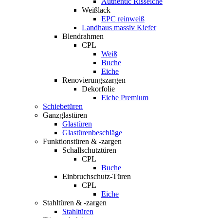
Authentic Risseiche
Weißlack
EPC reinweiß
Landhaus massiv Kiefer
Blendrahmen
CPL
Weiß
Buche
Eiche
Renovierungszargen
Dekorfolie
Eiche Premium
Schiebetüren
Ganzglastüren
Glastüren
Glastürenbeschläge
Funktionstüren & -zargen
Schallschutztüren
CPL
Buche
Einbruchschutz-Türen
CPL
Eiche
Stahltüren & -zargen
Stahltüren