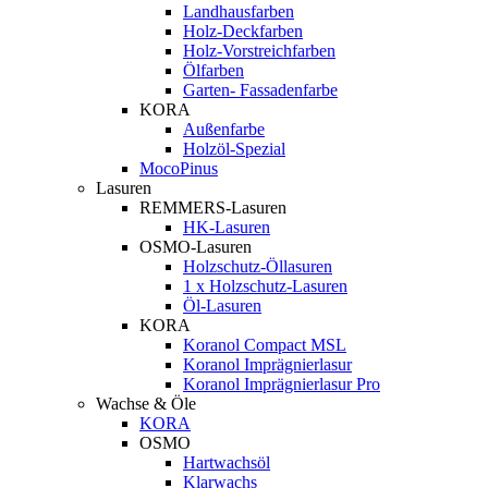
Landhausfarben
Holz-Deckfarben
Holz-Vorstreichfarben
Ölfarben
Garten- Fassadenfarbe
KORA
Außenfarbe
Holzöl-Spezial
MocoPinus
Lasuren
REMMERS-Lasuren
HK-Lasuren
OSMO-Lasuren
Holzschutz-Öllasuren
1 x Holzschutz-Lasuren
Öl-Lasuren
KORA
Koranol Compact MSL
Koranol Imprägnierlasur
Koranol Imprägnierlasur Pro
Wachse & Öle
KORA
OSMO
Hartwachsöl
Klarwachs