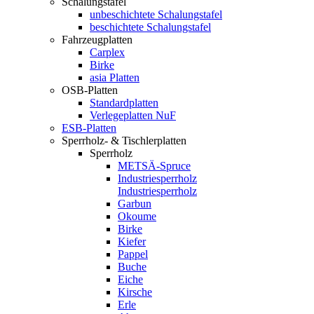
Schalungstafel
unbeschichtete Schalungstafel
beschichtete Schalungstafel
Fahrzeugplatten
Carplex
Birke
asia Platten
OSB-Platten
Standardplatten
Verlegeplatten NuF
ESB-Platten
Sperrholz- & Tischlerplatten
Sperrholz
METSÄ-Spruce
Industriesperrholz
Industriesperrholz
Garbun
Okoume
Birke
Kiefer
Pappel
Buche
Eiche
Kirsche
Erle