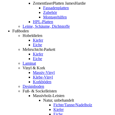
ZementfaserPlatten JamesHardie
Fassadenplatten
Zubehör
Montagehilfen
HPL-Platten
Leime, Schäume, Dichtstoffe
Fußboden
Hobeldielen
Kiefer
Eiche
Mehrschicht-Parkett
Kiefer
Eiche
Laminat
Vinyl & Kork
Massiv-Vinyl
Klebe-Vinyl
Korkböden
Designboden
Fuß- & Sockelleisten
Massivholz-Leisten
Natur, unbehandelt
Fichte/Tanne/Nadelholz
Kiefer
Eiche