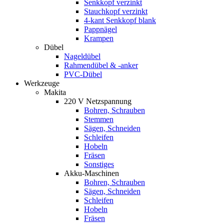
Senkkopf verzinkt
Stauchkopf verzinkt
4-kant Senkkopf blank
Pappnägel
Krampen
Dübel
Nageldübel
Rahmendübel & -anker
PVC-Dübel
Werkzeuge
Makita
220 V Netzspannung
Bohren, Schrauben
Stemmen
Sägen, Schneiden
Schleifen
Hobeln
Fräsen
Sonstiges
Akku-Maschinen
Bohren, Schrauben
Sägen, Schneiden
Schleifen
Hobeln
Fräsen