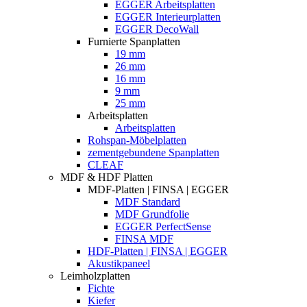
EGGER Arbeitsplatten
EGGER Interieurplatten
EGGER DecoWall
Furnierte Spanplatten
19 mm
26 mm
16 mm
9 mm
25 mm
Arbeitsplatten
Arbeitsplatten
Rohspan-Möbelplatten
zementgebundene Spanplatten
CLEAF
MDF & HDF Platten
MDF-Platten | FINSA | EGGER
MDF Standard
MDF Grundfolie
EGGER PerfectSense
FINSA MDF
HDF-Platten | FINSA | EGGER
Akustikpaneel
Leimholzplatten
Fichte
Kiefer