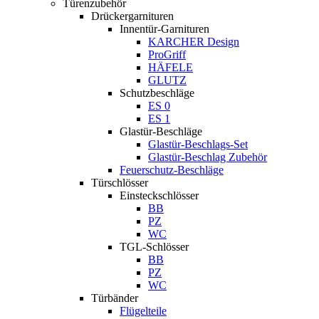
Türenzubehör
Drückergarnituren
Innentür-Garnituren
KARCHER Design
ProGriff
HÄFELE
GLUTZ
Schutzbeschläge
ES 0
ES 1
Glastür-Beschläge
Glastür-Beschlags-Set
Glastür-Beschlag Zubehör
Feuerschutz-Beschläge
Türschlösser
Einsteckschlösser
BB
PZ
WC
TGL-Schlösser
BB
PZ
WC
Türbänder
Flügelteile