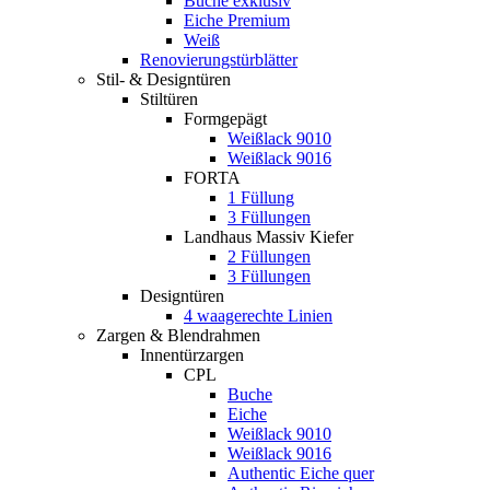
Buche exklusiv
Eiche Premium
Weiß
Renovierungstürblätter
Stil- & Designtüren
Stiltüren
Formgepägt
Weißlack 9010
Weißlack 9016
FORTA
1 Füllung
3 Füllungen
Landhaus Massiv Kiefer
2 Füllungen
3 Füllungen
Designtüren
4 waagerechte Linien
Zargen & Blendrahmen
Innentürzargen
CPL
Buche
Eiche
Weißlack 9010
Weißlack 9016
Authentic Eiche quer