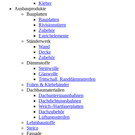
Kleber
Ausbauprodukte
Bauplatten
Bauplatten
Rivisionstüren
Zubehör
Estrichelemente
Ständerwerk
Wand
Decke
Zubehör
Dämmstoffe
Steinwolle
Glaswolle
Trittschall, Randdämmstreifen
Folien & Klebebänder
Dachbaumaterialien
Dachunterspannbahnen
Dachdichtungsbahnen
Weich-/Hartfaserplatten
Dachzubehör
Lüftungsstreifen
Lehmbaustoffe
Steico
Fassade