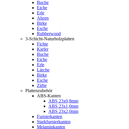
Buche
Eiche
Erle
Ahorn
Birke
Esche
Rubberwood
3-Schicht-Naturholzplatten
Fichte
Kiefer
Buche
Eiche
Erle
Lärche
Birke
Esche
Zirbe
Plattenzubehör
ABS-Kanten
ABS 23x0,8mm
ABS 23x1,0mm
ABS 23x2,0mm
Furnierkanten
Starkfurnierkanten
Melaminkanten