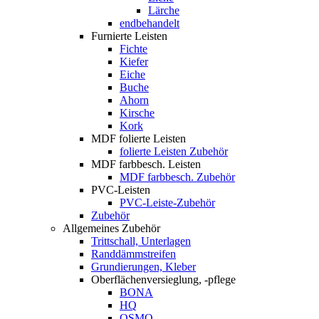
Lärche
endbehandelt
Furnierte Leisten
Fichte
Kiefer
Eiche
Buche
Ahorn
Kirsche
Kork
MDF folierte Leisten
folierte Leisten Zubehör
MDF farbbesch. Leisten
MDF farbbesch. Zubehör
PVC-Leisten
PVC-Leiste-Zubehör
Zubehör
Allgemeines Zubehör
Trittschall, Unterlagen
Randdämmstreifen
Grundierungen, Kleber
Oberflächenversieglung, -pflege
BONA
HQ
OSMO