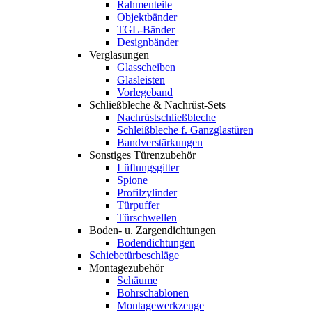
Rahmenteile
Objektbänder
TGL-Bänder
Designbänder
Verglasungen
Glasscheiben
Glasleisten
Vorlegeband
Schließbleche & Nachrüst-Sets
Nachrüstschließbleche
Schleißbleche f. Ganzglastüren
Bandverstärkungen
Sonstiges Türenzubehör
Lüftungsgitter
Spione
Profilzylinder
Türpuffer
Türschwellen
Boden- u. Zargendichtungen
Bodendichtungen
Schiebetürbeschläge
Montagezubehör
Schäume
Bohrschablonen
Montagewerkzeuge