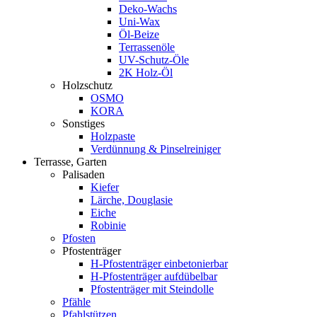
Deko-Wachs
Uni-Wax
Öl-Beize
Terrassenöle
UV-Schutz-Öle
2K Holz-Öl
Holzschutz
OSMO
KORA
Sonstiges
Holzpaste
Verdünnung & Pinselreiniger
Terrasse, Garten
Palisaden
Kiefer
Lärche, Douglasie
Eiche
Robinie
Pfosten
Pfostenträger
H-Pfostenträger einbetonierbar
H-Pfostenträger aufdübelbar
Pfostenträger mit Steindolle
Pfähle
Pfahlstützen