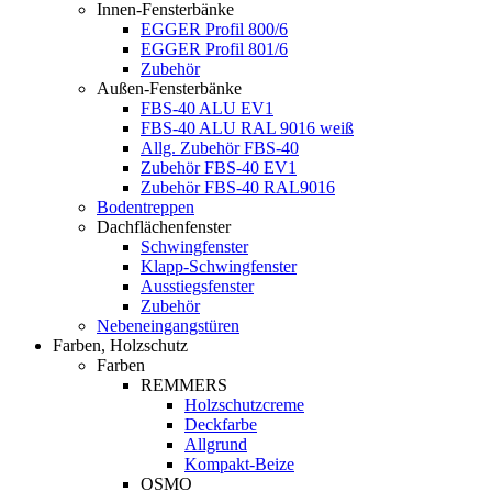
Innen-Fensterbänke
EGGER Profil 800/6
EGGER Profil 801/6
Zubehör
Außen-Fensterbänke
FBS-40 ALU EV1
FBS-40 ALU RAL 9016 weiß
Allg. Zubehör FBS-40
Zubehör FBS-40 EV1
Zubehör FBS-40 RAL9016
Bodentreppen
Dachflächenfenster
Schwingfenster
Klapp-Schwingfenster
Ausstiegsfenster
Zubehör
Nebeneingangstüren
Farben, Holzschutz
Farben
REMMERS
Holzschutzcreme
Deckfarbe
Allgrund
Kompakt-Beize
OSMO