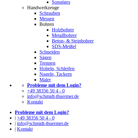
Sonstiges
Handwerkzeuge
Schrauben
Messen
Bohren
Holzbohrer
Metallbohrer
Beton- & Steinbohrer
SDS-Meißel
Schneiden
Sägen
Trennen
Hobeln, Schleifen
Nageln, Tackern
Maler
Probleme mit dem Login?
+49 38356 50 4 - 0
info@schmidt-thuermer.de
Kontakt
Probleme mit dem Login?
|
+49 38356 50 4 - 0
|
info@schmidt-thuermer.de
|
Kontakt