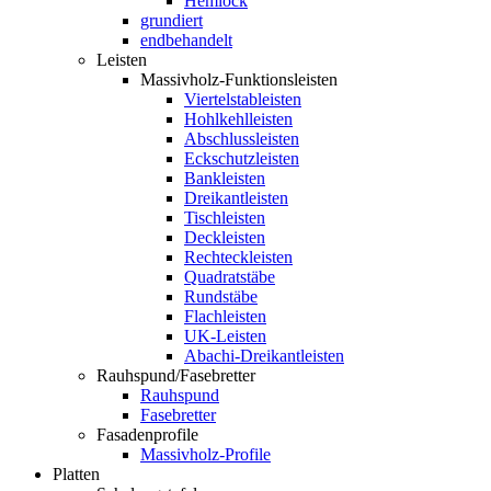
Hemlock
grundiert
endbehandelt
Leisten
Massivholz-Funktionsleisten
Viertelstableisten
Hohlkehlleisten
Abschlussleisten
Eckschutzleisten
Bankleisten
Dreikantleisten
Tischleisten
Deckleisten
Rechteckleisten
Quadratstäbe
Rundstäbe
Flachleisten
UK-Leisten
Abachi-Dreikantleisten
Rauhspund/Fasebretter
Rauhspund
Fasebretter
Fasadenprofile
Massivholz-Profile
Platten