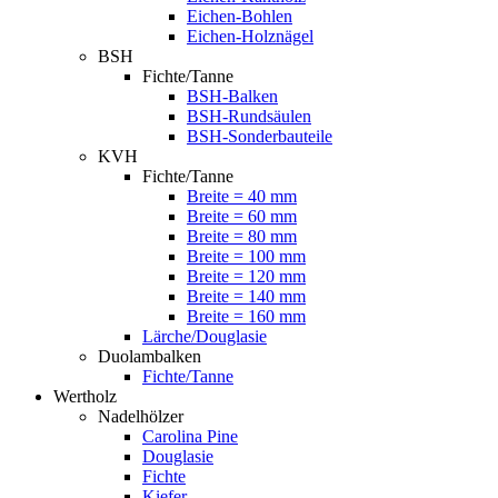
Eichen-Bohlen
Eichen-Holznägel
BSH
Fichte/Tanne
BSH-Balken
BSH-Rundsäulen
BSH-Sonderbauteile
KVH
Fichte/Tanne
Breite = 40 mm
Breite = 60 mm
Breite = 80 mm
Breite = 100 mm
Breite = 120 mm
Breite = 140 mm
Breite = 160 mm
Lärche/Douglasie
Duolambalken
Fichte/Tanne
Wertholz
Nadelhölzer
Carolina Pine
Douglasie
Fichte
Kiefer