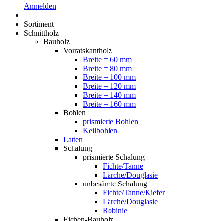
Anmelden
Sortiment
Schnittholz
Bauholz
Vorratskantholz
Breite = 60 mm
Breite = 80 mm
Breite = 100 mm
Breite = 120 mm
Breite = 140 mm
Breite = 160 mm
Bohlen
prismierte Bohlen
Keilbohlen
Latten
Schalung
prismierte Schalung
Fichte/Tanne
Lärche/Douglasie
unbesämte Schalung
Fichte/Tanne/Kiefer
Lärche/Douglasie
Robinie
Eichen-Bauholz