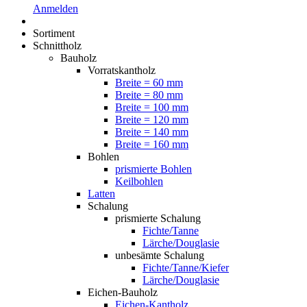
Anmelden
Sortiment
Schnittholz
Bauholz
Vorratskantholz
Breite = 60 mm
Breite = 80 mm
Breite = 100 mm
Breite = 120 mm
Breite = 140 mm
Breite = 160 mm
Bohlen
prismierte Bohlen
Keilbohlen
Latten
Schalung
prismierte Schalung
Fichte/Tanne
Lärche/Douglasie
unbesämte Schalung
Fichte/Tanne/Kiefer
Lärche/Douglasie
Eichen-Bauholz
Eichen-Kantholz