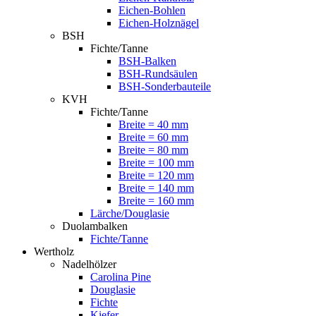
Eichen-Bohlen
Eichen-Holznägel
BSH
Fichte/Tanne
BSH-Balken
BSH-Rundsäulen
BSH-Sonderbauteile
KVH
Fichte/Tanne
Breite = 40 mm
Breite = 60 mm
Breite = 80 mm
Breite = 100 mm
Breite = 120 mm
Breite = 140 mm
Breite = 160 mm
Lärche/Douglasie
Duolambalken
Fichte/Tanne
Wertholz
Nadelhölzer
Carolina Pine
Douglasie
Fichte
Kiefer