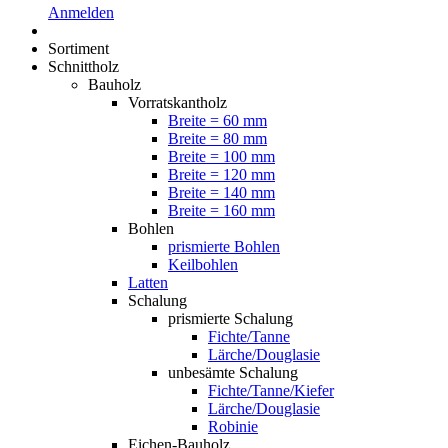
Anmelden
Sortiment
Schnittholz
Bauholz
Vorratskantholz
Breite = 60 mm
Breite = 80 mm
Breite = 100 mm
Breite = 120 mm
Breite = 140 mm
Breite = 160 mm
Bohlen
prismierte Bohlen
Keilbohlen
Latten
Schalung
prismierte Schalung
Fichte/Tanne
Lärche/Douglasie
unbesämte Schalung
Fichte/Tanne/Kiefer
Lärche/Douglasie
Robinie
Eichen-Bauholz