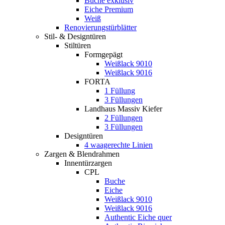
Buche exklusiv
Eiche Premium
Weiß
Renovierungstürblätter
Stil- & Designtüren
Stiltüren
Formgepägt
Weißlack 9010
Weißlack 9016
FORTA
1 Füllung
3 Füllungen
Landhaus Massiv Kiefer
2 Füllungen
3 Füllungen
Designtüren
4 waagerechte Linien
Zargen & Blendrahmen
Innentürzargen
CPL
Buche
Eiche
Weißlack 9010
Weißlack 9016
Authentic Eiche quer