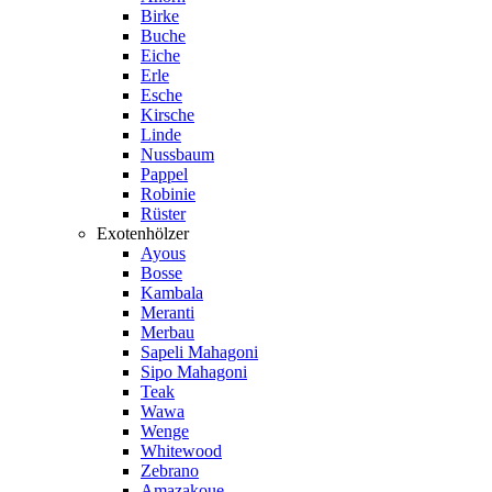
Birke
Buche
Eiche
Erle
Esche
Kirsche
Linde
Nussbaum
Pappel
Robinie
Rüster
Exotenhölzer
Ayous
Bosse
Kambala
Meranti
Merbau
Sapeli Mahagoni
Sipo Mahagoni
Teak
Wawa
Wenge
Whitewood
Zebrano
Amazakoue