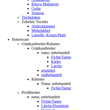
Khaya Mahagoni
Cedar
Sequoia
Tischplatten
Zubehör Tischler
Abdeckkappen
Möbeldübel
Lamello, Konus-Plattl
Hobelware
Glattkantbretter/Rahmen
Glattkantbretter
natur, unbehandelt
Fichte/Tanne
Kiefer
Lärche
grundiert
endbehandelt
Rahmen
Natur, unbehandelt
Fichte/Tanne
Profilbretter
natur, unbehandelt
Fichte/Tanne
Lärche/Douglasie