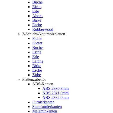
Buche
Eiche
Erle
Ahorn
Birke
Esche
Rubberwood
3-Schicht-Naturholzplatten
Fichte
Kiefer
Buche
Eiche
Erle
Lärche
Birke
Esche
Zirbe
Plattenzubehör
ABS-Kanten
ABS 23x0,8mm
ABS 23x1,0mm
ABS 23x2,0mm
Furnierkanten
Starkfurnierkanten
Melaminkanten