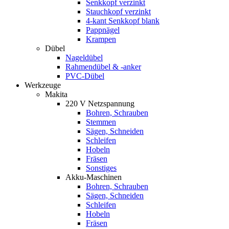
Senkkopf verzinkt
Stauchkopf verzinkt
4-kant Senkkopf blank
Pappnägel
Krampen
Dübel
Nageldübel
Rahmendübel & -anker
PVC-Dübel
Werkzeuge
Makita
220 V Netzspannung
Bohren, Schrauben
Stemmen
Sägen, Schneiden
Schleifen
Hobeln
Fräsen
Sonstiges
Akku-Maschinen
Bohren, Schrauben
Sägen, Schneiden
Schleifen
Hobeln
Fräsen