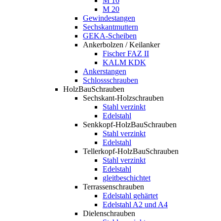
M 16
M 20
Gewindestangen
Sechskantmuttern
GEKA-Scheiben
Ankerbolzen / Keilanker
Fischer FAZ II
KALM KDK
Ankerstangen
Schlossschrauben
HolzBauSchrauben
Sechskant-Holzschrauben
Stahl verzinkt
Edelstahl
Senkkopf-HolzBauSchrauben
Stahl verzinkt
Edelstahl
Tellerkopf-HolzBauSchrauben
Stahl verzinkt
Edelstahl
gleitbeschichtet
Terrassenschrauben
Edelstahl gehärtet
Edelstahl A2 und A4
Dielenschrauben