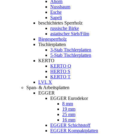
Ahorn
Nussbaum
Esche
Sapeli
beschichtetes Sperrholz
russische Birke
asiatischer Sieb/Film
Biegesperrholz
Tischlerplatten
3-Stab Tischlerplatten
5-Stab Tischlerplatten
KERTO
KERTO Q
HERTO S
KERTO T
LVL X
Span- & Arbeitsplatten
EGGER
EGGER Eurodekor
8 mm
19 mm
25 mm
16 mm
EGGER Schichtstoff
EGGER Kompaktplatten