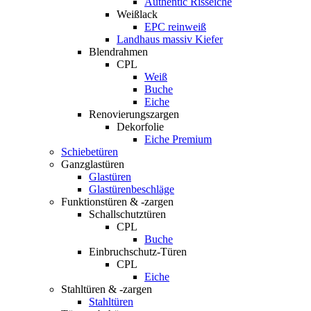
Authentic Risseiche
Weißlack
EPC reinweiß
Landhaus massiv Kiefer
Blendrahmen
CPL
Weiß
Buche
Eiche
Renovierungszargen
Dekorfolie
Eiche Premium
Schiebetüren
Ganzglastüren
Glastüren
Glastürenbeschläge
Funktionstüren & -zargen
Schallschutztüren
CPL
Buche
Einbruchschutz-Türen
CPL
Eiche
Stahltüren & -zargen
Stahltüren