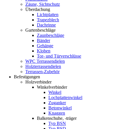
Zäune, Sichtschutz
Überdachung
Lichtplatten
Trapezblech
Dachrinne
Gartenbeschläge
Zaunbeschläge
Bänder
Gehänge
Kloben
Tor- und Türverschlüsse
WPC Terrassendielen
Holzterrassendielen
Terrassen-Zubehör
Befestigungen
Holzverbinder
Winkelverbinder
Winkel
Lochplattenwinkel
Zuganker
Betonwinkel
Knaggen
Balkenschuhe, -träger
Typ BSN
Typ BSD