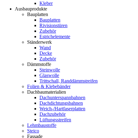
Kleber
Ausbauprodukte
Bauplatten
Bauplatten
Rivisionstüren
Zubehör
Estrichelemente
Ständerwerk
Wand
Decke
Zubehör
Dämmstoffe
Steinwolle
Glaswolle
Trittschall, Randdämmstreifen
Folien & Klebebänder
Dachbaumaterialien
Dachunterspannbahnen
Dachdichtungsbahnen
Weich-/Hartfaserplatten
Dachzubehör
Lüftungsstreifen
Lehmbaustoffe
Steico
Fassade