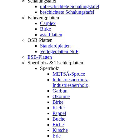
Schalungstafel
unbeschichtete Schalungstafel
beschichtete Schalungstafel
Fahrzeugplatten
Carplex
Birke
asia Platten
OSB-Platten
Standardplatten
Verlegeplatten NuF
ESB-Platten
Sperrholz- & Tischlerplatten
Sperrholz
METSÄ-Spruce
Industriesperrholz
Industriesperrholz
Garbun
Okoume
Birke
Kiefer
Pappel
Buche
Eiche
Kirsche
Erle