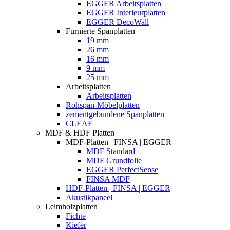
EGGER Arbeitsplatten
EGGER Interieurplatten
EGGER DecoWall
Furnierte Spanplatten
19 mm
26 mm
16 mm
9 mm
25 mm
Arbeitsplatten
Arbeitsplatten
Rohspan-Möbelplatten
zementgebundene Spanplatten
CLEAF
MDF & HDF Platten
MDF-Platten | FINSA | EGGER
MDF Standard
MDF Grundfolie
EGGER PerfectSense
FINSA MDF
HDF-Platten | FINSA | EGGER
Akustikpaneel
Leimholzplatten
Fichte
Kiefer