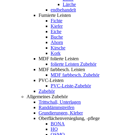
Lärche
endbehandelt
Furnierte Leisten
Fichte
Kiefer
Eiche
Buche
Ahorn
Kirsche
Kork
MDF folierte Leisten
folierte Leisten Zubehör
MDF farbbesch. Leisten
MDF farbbesch. Zubehör
PVC-Leisten
PVC-Leiste-Zubehör
Zubehör
Allgemeines Zubehör
Trittschall, Unterlagen
Randdämmstreifen
Grundierungen, Kleber
Oberflächenversieglung, -pflege
BONA
HQ
OSMO