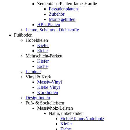
ZementfaserPlatten JamesHardie
Fassadenplatten
Zubehör
Montagehilfen
HPL-Platten
Leime, Schäume, Dichtstoffe
Fußboden
Hobeldielen
Kiefer
Eiche
Mehrschicht-Parkett
Kiefer
Eiche
Laminat
Vinyl & Kork
Massiv-Vinyl
Klebe-Vinyl
Korkböden
Designboden
Fuß- & Sockelleisten
Massivholz-Leisten
Natur, unbehandelt
Fichte/Tanne/Nadelholz
Kiefer
Eiche