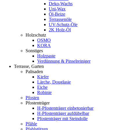
Deko-Wachs
Uni-Wax
Öl-Beize
Terrassenöle
UV-Schutz-Öle
2K Holz-Öl
Holzschutz
OSMO
KORA
Sonstiges
Holzpaste
Verdünnung & Pinselreiniger
Terrasse, Garten
Palisaden
Kiefer
Lärche, Douglasie
Eiche
Robinie
Pfosten
Pfostenträger
H-Pfostenträger einbetonierbar
H-Pfostenträger aufdübelbar
Pfostenträger mit Steindolle
Pfähle
Pfahlstützen