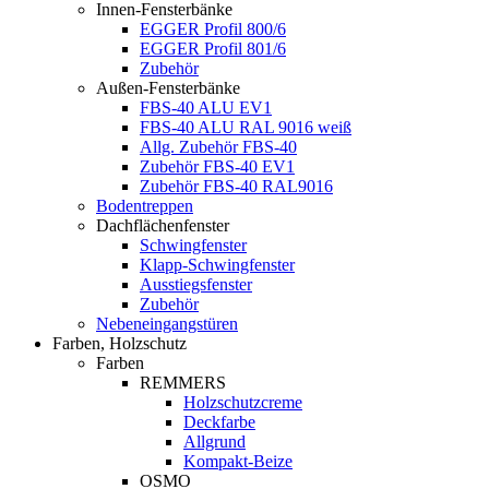
Innen-Fensterbänke
EGGER Profil 800/6
EGGER Profil 801/6
Zubehör
Außen-Fensterbänke
FBS-40 ALU EV1
FBS-40 ALU RAL 9016 weiß
Allg. Zubehör FBS-40
Zubehör FBS-40 EV1
Zubehör FBS-40 RAL9016
Bodentreppen
Dachflächenfenster
Schwingfenster
Klapp-Schwingfenster
Ausstiegsfenster
Zubehör
Nebeneingangstüren
Farben, Holzschutz
Farben
REMMERS
Holzschutzcreme
Deckfarbe
Allgrund
Kompakt-Beize
OSMO