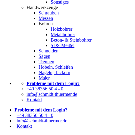
Sonstiges
Handwerkzeuge
Schrauben
Messen
Bohren
Holzbohrer
Metallbohrer
Beton- & Steinbohrer
SDS-Meißel
Schneiden
Sägen
Trennen
Hobeln, Schleifen
Nageln, Tackern
Maler
Probleme mit dem Login?
+49 38356 50 4 - 0
info@schmidt-thuermer.de
Kontakt
Probleme mit dem Login?
|
+49 38356 50 4 - 0
|
info@schmidt-thuermer.de
|
Kontakt