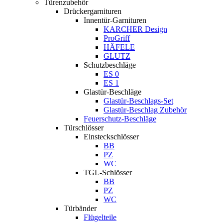
Türenzubehör
Drückergarnituren
Innentür-Garnituren
KARCHER Design
ProGriff
HÄFELE
GLUTZ
Schutzbeschläge
ES 0
ES 1
Glastür-Beschläge
Glastür-Beschlags-Set
Glastür-Beschlag Zubehör
Feuerschutz-Beschläge
Türschlösser
Einsteckschlösser
BB
PZ
WC
TGL-Schlösser
BB
PZ
WC
Türbänder
Flügelteile