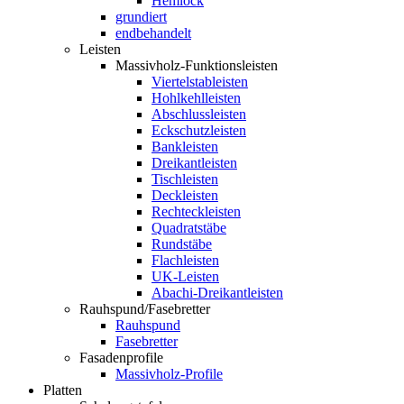
Hemlock
grundiert
endbehandelt
Leisten
Massivholz-Funktionsleisten
Viertelstableisten
Hohlkehlleisten
Abschlussleisten
Eckschutzleisten
Bankleisten
Dreikantleisten
Tischleisten
Deckleisten
Rechteckleisten
Quadratstäbe
Rundstäbe
Flachleisten
UK-Leisten
Abachi-Dreikantleisten
Rauhspund/Fasebretter
Rauhspund
Fasebretter
Fasadenprofile
Massivholz-Profile
Platten