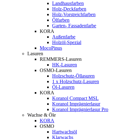
Landhausfarben
Holz-Deckfarben
Holz-Vorstreichfarben
Ölfarben
Garten- Fassadenfarbe
KORA
Außenfarbe
Holzöl-Spezial
MocoPinus
Lasuren
REMMERS-Lasuren
HK-Lasuren
OSMO-Lasuren
Holzschutz-Öllasuren
1 x Holzschutz-Lasuren
Öl-Lasuren
KORA
Koranol Compact MSL
Koranol Imprägnierlasur
Koranol Imprägnierlasur Pro
Wachse & Öle
KORA
OSMO
Hartwachsöl
Klarwachs