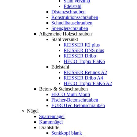
Stahl verzinkt
Edelstahl
Distanzschrauben
Konstruktionsschrauben
Schnellbauschrauben
Spenglerschrauben
Allgemeine Holzschrauben
Stahl verzinkt
REISSER R2 plus
REISSER DNS plus
REISSER Dribo
HECO Tropix FlaKo
Edelstahl
REISSER Retinox A2
REISSER Dribo A4
HECO Tropix FlaKo A2
Beton- & Steinschrauben
HECO Multi-Monti
Fischer-Betonschrauben
EUROTec-Betonschrauben
Nägel
Sparrennägel
Kammnägel
Drahtstifte
Senkkopf blank