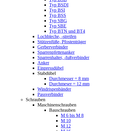
Typ BSDI
Typ BSI
Typ BSS
Typ SBG
Typ SBE
Typ BTN und BT4
Lochbleche, -streifen
Stützenfüße, Pfostenträger
Gerberverbinder
Sparrenpfettenanker
Sparrenhalter, -fußverbinder
Anker
Einpressdübel
Stabdübel
Durchmesser = 8 mm
Durchmeser = 12 mm
Windrispenbänder
Passverbinder
Schrauben
Maschinenschrauben
Bauschrauben
M 6 bis M 8
M 10
M 12