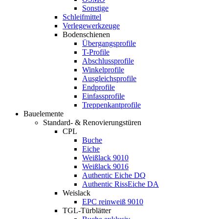
Sonstige
Schleifmittel
Verlegewerkzeuge
Bodenschienen
Übergangsprofile
T-Profile
Abschlussprofile
Winkelprofile
Ausgleichsprofile
Endprofile
Einfassprofile
Treppenkantprofile
Bauelemente
Standard- & Renovierungstüren
CPL
Buche
Eiche
Weißlack 9010
Weißlack 9016
Authentic Eiche DQ
Authentic RissEiche DA
Weislack
EPC reinweiß 9010
TGL-Türblätter