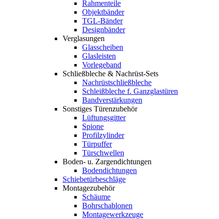
Rahmenteile
Objektbänder
TGL-Bänder
Designbänder
Verglasungen
Glasscheiben
Glasleisten
Vorlegeband
Schließbleche & Nachrüst-Sets
Nachrüstschließbleche
Schleißbleche f. Ganzglastüren
Bandverstärkungen
Sonstiges Türenzubehör
Lüftungsgitter
Spione
Profilzylinder
Türpuffer
Türschwellen
Boden- u. Zargendichtungen
Bodendichtungen
Schiebetürbeschläge
Montagezubehör
Schäume
Bohrschablonen
Montagewerkzeuge