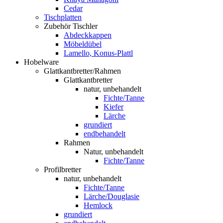
Cedar
Tischplatten
Zubehör Tischler
Abdeckkappen
Möbeldübel
Lamello, Konus-Plattl
Hobelware
Glattkantbretter/Rahmen
Glattkantbretter
natur, unbehandelt
Fichte/Tanne
Kiefer
Lärche
grundiert
endbehandelt
Rahmen
Natur, unbehandelt
Fichte/Tanne
Profilbretter
natur, unbehandelt
Fichte/Tanne
Lärche/Douglasie
Hemlock
grundiert