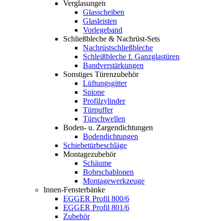
Verglasungen
Glasscheiben
Glasleisten
Vorlegeband
Schließbleche & Nachrüst-Sets
Nachrüstschließbleche
Schleißbleche f. Ganzglastüren
Bandverstärkungen
Sonstiges Türenzubehör
Lüftungsgitter
Spione
Profilzylinder
Türpuffer
Türschwellen
Boden- u. Zargendichtungen
Bodendichtungen
Schiebetürbeschläge
Montagezubehör
Schäume
Bohrschablonen
Montagewerkzeuge
Innen-Fensterbänke
EGGER Profil 800/6
EGGER Profil 801/6
Zubehör