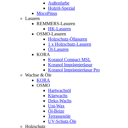
Außenfarbe
Holzöl-Spezial
MocoPinus
Lasuren
REMMERS-Lasuren
HK-Lasuren
OSMO-Lasuren
Holzschutz-Öllasuren
1 x Holzschutz-Lasuren
Öl-Lasuren
KORA
Koranol Compact MSL
Koranol Imprägnierlasur
Koranol Imprägnierlasur Pro
Wachse & Öle
KORA
OSMO
Hartwachsöl
Klarwachs
Deko-Wachs
Uni-Wax
Öl-Beize
Terrassenöle
UV-Schutz-Öle
Holzschutz