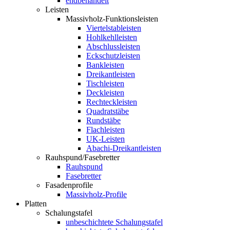
endbehandelt
Leisten
Massivholz-Funktionsleisten
Viertelstableisten
Hohlkehlleisten
Abschlussleisten
Eckschutzleisten
Bankleisten
Dreikantleisten
Tischleisten
Deckleisten
Rechteckleisten
Quadratstäbe
Rundstäbe
Flachleisten
UK-Leisten
Abachi-Dreikantleisten
Rauhspund/Fasebretter
Rauhspund
Fasebretter
Fasadenprofile
Massivholz-Profile
Platten
Schalungstafel
unbeschichtete Schalungstafel