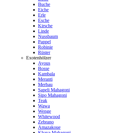
Buche
Eiche
Erle
Esche
Kirsche
Linde
Nussbaum
Pappel
Robinie
Rüster
Exotenhölzer
Ayous
Bosse
Kambala
Meranti
Merbau
Sapeli Mahagoni
Sipo Mahagoni
Teak
Wawa
Wenge
Whitewood
Zebrano
Amazakoue
Khaya Mahagoni