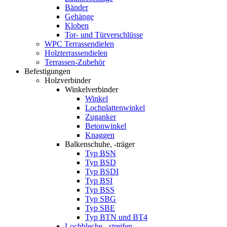
Bänder
Gehänge
Kloben
Tor- und Türverschlüsse
WPC Terrassendielen
Holzterrassendielen
Terrassen-Zubehör
Befestigungen
Holzverbinder
Winkelverbinder
Winkel
Lochplattenwinkel
Zuganker
Betonwinkel
Knaggen
Balkenschuhe, -träger
Typ BSN
Typ BSD
Typ BSDI
Typ BSI
Typ BSS
Typ SBG
Typ SBE
Typ BTN und BT4
Lochbleche, -streifen