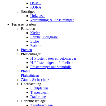
OSMO
KORA
Sonstiges
Holzpaste
Verdünnung & Pinselreiniger
Terrasse, Garten
Palisaden
Kiefer
Lärche, Douglasie
Eiche
Robinie
Pfosten
Pfostenträger
H-Pfostenträger einbetonierbar
H-Pfostenträger aufdübelbar
Pfostenträger mit Steindolle
Pfähle
Pfahlstützen
Zäune, Sichtschutz
Überdachung
Lichtplatten
Trapezblech
Dachrinne
Gartenbeschläge
Zaunbeschläge