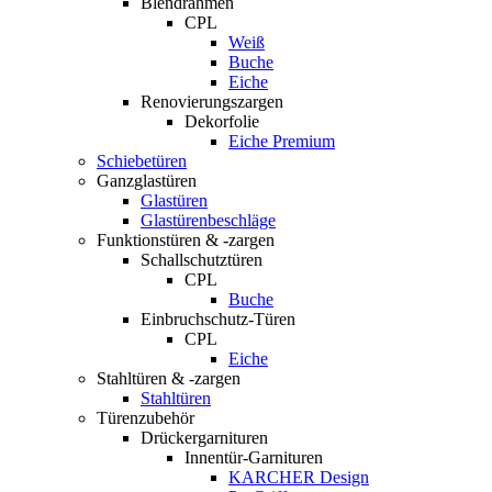
Blendrahmen
CPL
Weiß
Buche
Eiche
Renovierungszargen
Dekorfolie
Eiche Premium
Schiebetüren
Ganzglastüren
Glastüren
Glastürenbeschläge
Funktionstüren & -zargen
Schallschutztüren
CPL
Buche
Einbruchschutz-Türen
CPL
Eiche
Stahltüren & -zargen
Stahltüren
Türenzubehör
Drückergarnituren
Innentür-Garnituren
KARCHER Design