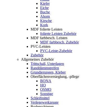
Kiefer
Eiche
Buche
Ahorn
Kirsche
Kork
MDF folierte Leisten
folierte Leisten Zubehör
MDF farbbesch. Leisten
MDF farbbesch. Zubehör
PVC-Leisten
PVC-Leiste-Zubehör
Zubehör
Allgemeines Zubehör
Trittschall, Unterlagen
Randdämmstreifen
Grundierungen, Kleber
Oberflächenversieglung, -pflege
BONA
HQ
OSMO
Sonstige
Schleifmittel
Verlegewerkzeuge
Bodenschienen