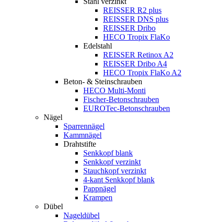
Stahl verzinkt
REISSER R2 plus
REISSER DNS plus
REISSER Dribo
HECO Tropix FlaKo
Edelstahl
REISSER Retinox A2
REISSER Dribo A4
HECO Tropix FlaKo A2
Beton- & Steinschrauben
HECO Multi-Monti
Fischer-Betonschrauben
EUROTec-Betonschrauben
Nägel
Sparrennägel
Kammnägel
Drahtstifte
Senkkopf blank
Senkkopf verzinkt
Stauchkopf verzinkt
4-kant Senkkopf blank
Pappnägel
Krampen
Dübel
Nageldübel