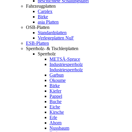
beschichtete Schalungstafel
Fahrzeugplatten
Carplex
Birke
asia Platten
OSB-Platten
Standardplatten
Verlegeplatten NuF
ESB-Platten
Sperrholz- & Tischlerplatten
Sperrholz
METSÄ-Spruce
Industriesperrholz
Industriesperrholz
Garbun
Okoume
Birke
Kiefer
Pappel
Buche
Eiche
Kirsche
Erle
Ahorn
Nussbaum