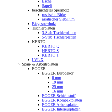
Esche
Sapeli
beschichtetes Sperrholz
russische Birke
asiatischer Sieb/Film
Biegesperrholz
Tischlerplatten
3-Stab Tischlerplatten
5-Stab Tischlerplatten
KERTO
KERTO Q
HERTO S
KERTO T
LVL X
Span- & Arbeitsplatten
EGGER
EGGER Eurodekor
8 mm
19 mm
25 mm
16 mm
EGGER Schichtstoff
EGGER Kompaktplatten
EGGER Arbeitsplatten
EGGER Interieurplatten