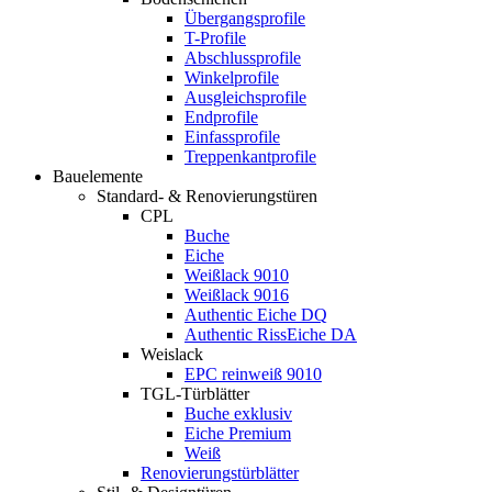
Übergangsprofile
T-Profile
Abschlussprofile
Winkelprofile
Ausgleichsprofile
Endprofile
Einfassprofile
Treppenkantprofile
Bauelemente
Standard- & Renovierungstüren
CPL
Buche
Eiche
Weißlack 9010
Weißlack 9016
Authentic Eiche DQ
Authentic RissEiche DA
Weislack
EPC reinweiß 9010
TGL-Türblätter
Buche exklusiv
Eiche Premium
Weiß
Renovierungstürblätter