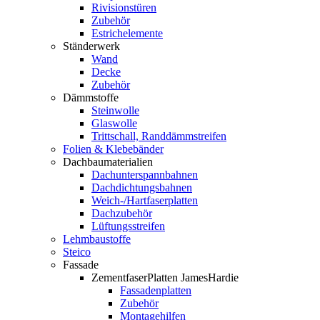
Rivisionstüren
Zubehör
Estrichelemente
Ständerwerk
Wand
Decke
Zubehör
Dämmstoffe
Steinwolle
Glaswolle
Trittschall, Randdämmstreifen
Folien & Klebebänder
Dachbaumaterialien
Dachunterspannbahnen
Dachdichtungsbahnen
Weich-/Hartfaserplatten
Dachzubehör
Lüftungsstreifen
Lehmbaustoffe
Steico
Fassade
ZementfaserPlatten JamesHardie
Fassadenplatten
Zubehör
Montagehilfen