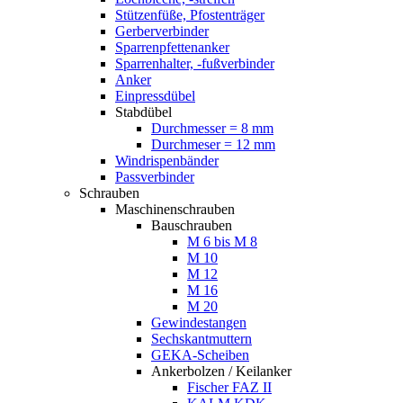
Stützenfüße, Pfostenträger
Gerberverbinder
Sparrenpfettenanker
Sparrenhalter, -fußverbinder
Anker
Einpressdübel
Stabdübel
Durchmesser = 8 mm
Durchmeser = 12 mm
Windrispenbänder
Passverbinder
Schrauben
Maschinenschrauben
Bauschrauben
M 6 bis M 8
M 10
M 12
M 16
M 20
Gewindestangen
Sechskantmuttern
GEKA-Scheiben
Ankerbolzen / Keilanker
Fischer FAZ II