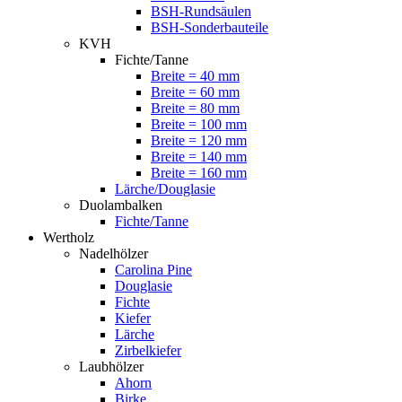
BSH-Rundsäulen
BSH-Sonderbauteile
KVH
Fichte/Tanne
Breite = 40 mm
Breite = 60 mm
Breite = 80 mm
Breite = 100 mm
Breite = 120 mm
Breite = 140 mm
Breite = 160 mm
Lärche/Douglasie
Duolambalken
Fichte/Tanne
Wertholz
Nadelhölzer
Carolina Pine
Douglasie
Fichte
Kiefer
Lärche
Zirbelkiefer
Laubhölzer
Ahorn
Birke