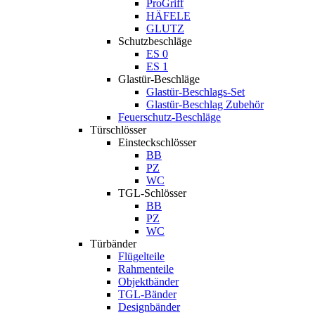
ProGriff
HÄFELE
GLUTZ
Schutzbeschläge
ES 0
ES 1
Glastür-Beschläge
Glastür-Beschlags-Set
Glastür-Beschlag Zubehör
Feuerschutz-Beschläge
Türschlösser
Einsteckschlösser
BB
PZ
WC
TGL-Schlösser
BB
PZ
WC
Türbänder
Flügelteile
Rahmenteile
Objektbänder
TGL-Bänder
Designbänder