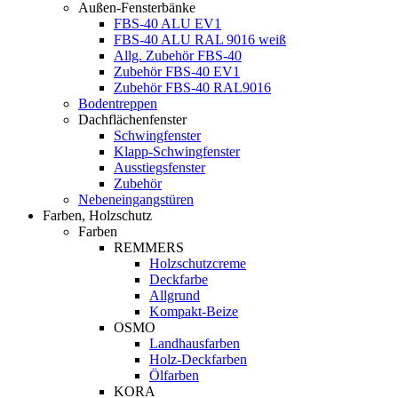
Außen-Fensterbänke
FBS-40 ALU EV1
FBS-40 ALU RAL 9016 weiß
Allg. Zubehör FBS-40
Zubehör FBS-40 EV1
Zubehör FBS-40 RAL9016
Bodentreppen
Dachflächenfenster
Schwingfenster
Klapp-Schwingfenster
Ausstiegsfenster
Zubehör
Nebeneingangstüren
Farben, Holzschutz
Farben
REMMERS
Holzschutzcreme
Deckfarbe
Allgrund
Kompakt-Beize
OSMO
Landhausfarben
Holz-Deckfarben
Ölfarben
KORA