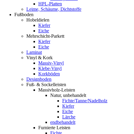
HPL-Platten
Leime, Schäume, Dichtstoffe
Fußboden
Hobeldielen
Kiefer
Eiche
Mehrschicht-Parkett
Kiefer
Eiche
Laminat
Vinyl & Kork
Massiv-Vinyl
Klebe-Vinyl
Korkböden
Designboden
Fuß- & Sockelleisten
Massivholz-Leisten
Natur, unbehandelt
Fichte/Tanne/Nadelholz
Kiefer
Eiche
Lärche
endbehandelt
Furnierte Leisten
Fichte