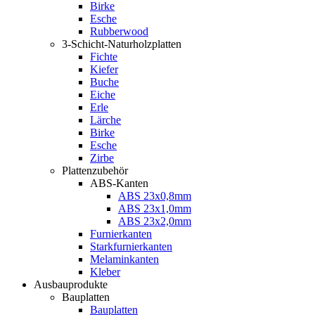
Birke
Esche
Rubberwood
3-Schicht-Naturholzplatten
Fichte
Kiefer
Buche
Eiche
Erle
Lärche
Birke
Esche
Zirbe
Plattenzubehör
ABS-Kanten
ABS 23x0,8mm
ABS 23x1,0mm
ABS 23x2,0mm
Furnierkanten
Starkfurnierkanten
Melaminkanten
Kleber
Ausbauprodukte
Bauplatten
Bauplatten