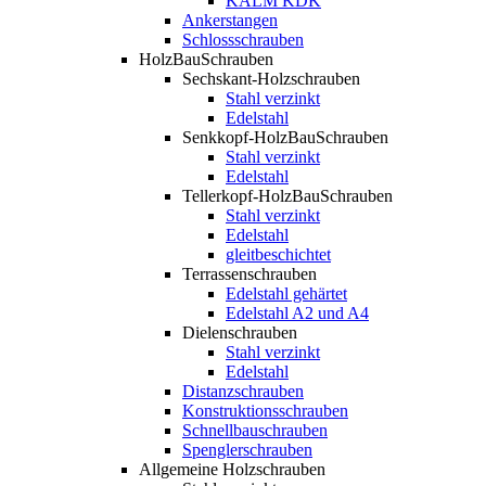
KALM KDK
Ankerstangen
Schlossschrauben
HolzBauSchrauben
Sechskant-Holzschrauben
Stahl verzinkt
Edelstahl
Senkkopf-HolzBauSchrauben
Stahl verzinkt
Edelstahl
Tellerkopf-HolzBauSchrauben
Stahl verzinkt
Edelstahl
gleitbeschichtet
Terrassenschrauben
Edelstahl gehärtet
Edelstahl A2 und A4
Dielenschrauben
Stahl verzinkt
Edelstahl
Distanzschrauben
Konstruktionsschrauben
Schnellbauschrauben
Spenglerschrauben
Allgemeine Holzschrauben