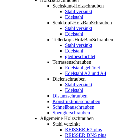
HolzBauSchrauben
Sechskant-Holzschrauben
Stahl verzinkt
Edelstahl
Senkkopf-HolzBauSchrauben
Stahl verzinkt
Edelstahl
Tellerkopf-HolzBauSchrauben
Stahl verzinkt
Edelstahl
gleitbeschichtet
Terrassenschrauben
Edelstahl gehärtet
Edelstahl A2 und A4
Dielenschrauben
Stahl verzinkt
Edelstahl
Distanzschrauben
Konstruktionsschrauben
Schnellbauschrauben
Spenglerschrauben
Allgemeine Holzschrauben
Stahl verzinkt
REISSER R2 plus
REISSER DNS plus