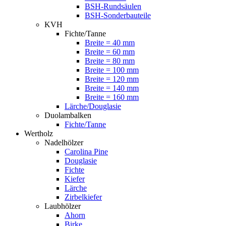
BSH-Rundsäulen
BSH-Sonderbauteile
KVH
Fichte/Tanne
Breite = 40 mm
Breite = 60 mm
Breite = 80 mm
Breite = 100 mm
Breite = 120 mm
Breite = 140 mm
Breite = 160 mm
Lärche/Douglasie
Duolambalken
Fichte/Tanne
Wertholz
Nadelhölzer
Carolina Pine
Douglasie
Fichte
Kiefer
Lärche
Zirbelkiefer
Laubhölzer
Ahorn
Birke