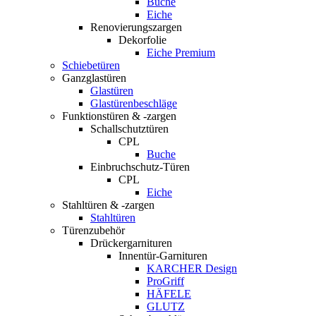
Buche
Eiche
Renovierungszargen
Dekorfolie
Eiche Premium
Schiebetüren
Ganzglastüren
Glastüren
Glastürenbeschläge
Funktionstüren & -zargen
Schallschutztüren
CPL
Buche
Einbruchschutz-Türen
CPL
Eiche
Stahltüren & -zargen
Stahltüren
Türenzubehör
Drückergarnituren
Innentür-Garnituren
KARCHER Design
ProGriff
HÄFELE
GLUTZ