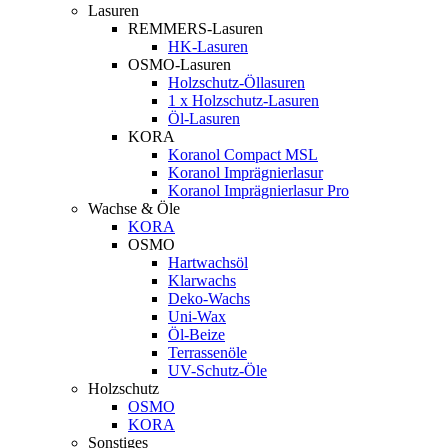
Lasuren
REMMERS-Lasuren
HK-Lasuren
OSMO-Lasuren
Holzschutz-Öllasuren
1 x Holzschutz-Lasuren
Öl-Lasuren
KORA
Koranol Compact MSL
Koranol Imprägnierlasur
Koranol Imprägnierlasur Pro
Wachse & Öle
KORA
OSMO
Hartwachsöl
Klarwachs
Deko-Wachs
Uni-Wax
Öl-Beize
Terrassenöle
UV-Schutz-Öle
Holzschutz
OSMO
KORA
Sonstiges