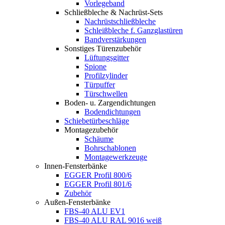
Vorlegeband
Schließbleche & Nachrüst-Sets
Nachrüstschließbleche
Schleißbleche f. Ganzglastüren
Bandverstärkungen
Sonstiges Türenzubehör
Lüftungsgitter
Spione
Profilzylinder
Türpuffer
Türschwellen
Boden- u. Zargendichtungen
Bodendichtungen
Schiebetürbeschläge
Montagezubehör
Schäume
Bohrschablonen
Montagewerkzeuge
Innen-Fensterbänke
EGGER Profil 800/6
EGGER Profil 801/6
Zubehör
Außen-Fensterbänke
FBS-40 ALU EV1
FBS-40 ALU RAL 9016 weiß