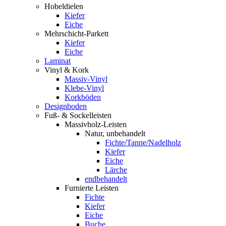
Hobeldielen
Kiefer
Eiche
Mehrschicht-Parkett
Kiefer
Eiche
Laminat
Vinyl & Kork
Massiv-Vinyl
Klebe-Vinyl
Korkböden
Designboden
Fuß- & Sockelleisten
Massivholz-Leisten
Natur, unbehandelt
Fichte/Tanne/Nadelholz
Kiefer
Eiche
Lärche
endbehandelt
Furnierte Leisten
Fichte
Kiefer
Eiche
Buche