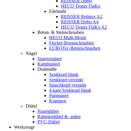
REISSER Dribo
HECO Tropix FlaKo
Edelstahl
REISSER Retinox A2
REISSER Dribo A4
HECO Tropix FlaKo A2
Beton- & Steinschrauben
HECO Multi-Monti
Fischer-Betonschrauben
EUROTec-Betonschrauben
Nägel
Sparrennägel
Kammnägel
Drahtstifte
Senkkopf blank
Senkkopf verzinkt
Stauchkopf verzinkt
4-kant Senkkopf blank
Pappnägel
Krampen
Dübel
Nageldübel
Rahmendübel & -anker
PVC-Dübel
Werkzeuge