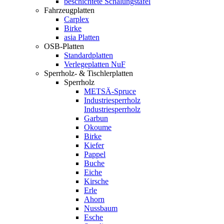
beschichtete Schalungstafel
Fahrzeugplatten
Carplex
Birke
asia Platten
OSB-Platten
Standardplatten
Verlegeplatten NuF
Sperrholz- & Tischlerplatten
Sperrholz
METSÄ-Spruce
Industriesperrholz
Industriesperrholz
Garbun
Okoume
Birke
Kiefer
Pappel
Buche
Eiche
Kirsche
Erle
Ahorn
Nussbaum
Esche