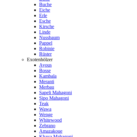
Buche
Eiche
Erle
Esche
Kirsche
Linde
Nussbaum
Pappel
Robinie
Rüster
Exotenhölzer
Ayous
Bosse
Kambala
Meranti
Merbau
Sapeli Mahagoni
Sipo Mahagoni
Teak
Wawa
Wenge
Whitewood
Zebrano
Amazakoue
Khaya Mahagoni