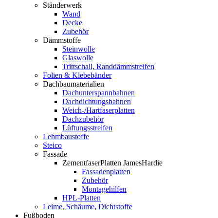
Ständerwerk
Wand
Decke
Zubehör
Dämmstoffe
Steinwolle
Glaswolle
Trittschall, Randdämmstreifen
Folien & Klebebänder
Dachbaumaterialien
Dachunterspannbahnen
Dachdichtungsbahnen
Weich-/Hartfaserplatten
Dachzubehör
Lüftungsstreifen
Lehmbaustoffe
Steico
Fassade
ZementfaserPlatten JamesHardie
Fassadenplatten
Zubehör
Montagehilfen
HPL-Platten
Leime, Schäume, Dichtstoffe
Fußboden