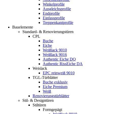
Winkelprofile
Ausgleichsprofile
Endprofile
Einfassprofile
Treppenkantprofile
Bauelemente
Standard- & Renovierungstüren
CPL
Buche
Eiche
Weißlack 9010
Weißlack 9016
Authentic Eiche DQ
Authentic RissEiche DA
Weislack
EPC reinweiß 9010
TGL-Türblätter
Buche exklusiv
Eiche Premium
Weiß
Renovierungstürblätter
Stil- & Designtüren
Stiltüren
Formgepägt