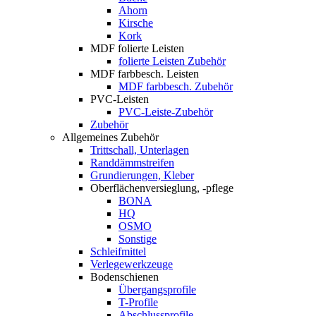
Ahorn
Kirsche
Kork
MDF folierte Leisten
folierte Leisten Zubehör
MDF farbbesch. Leisten
MDF farbbesch. Zubehör
PVC-Leisten
PVC-Leiste-Zubehör
Zubehör
Allgemeines Zubehör
Trittschall, Unterlagen
Randdämmstreifen
Grundierungen, Kleber
Oberflächenversieglung, -pflege
BONA
HQ
OSMO
Sonstige
Schleifmittel
Verlegewerkzeuge
Bodenschienen
Übergangsprofile
T-Profile
Abschlussprofile