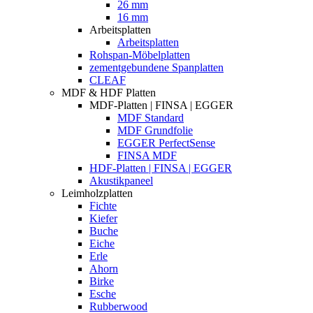
26 mm
16 mm
Arbeitsplatten
Arbeitsplatten
Rohspan-Möbelplatten
zementgebundene Spanplatten
CLEAF
MDF & HDF Platten
MDF-Platten | FINSA | EGGER
MDF Standard
MDF Grundfolie
EGGER PerfectSense
FINSA MDF
HDF-Platten | FINSA | EGGER
Akustikpaneel
Leimholzplatten
Fichte
Kiefer
Buche
Eiche
Erle
Ahorn
Birke
Esche
Rubberwood