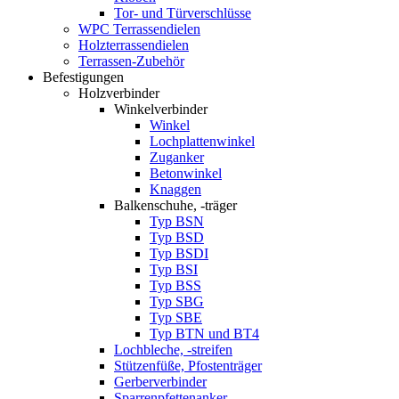
Tor- und Türverschlüsse
WPC Terrassendielen
Holzterrassendielen
Terrassen-Zubehör
Befestigungen
Holzverbinder
Winkelverbinder
Winkel
Lochplattenwinkel
Zuganker
Betonwinkel
Knaggen
Balkenschuhe, -träger
Typ BSN
Typ BSD
Typ BSDI
Typ BSI
Typ BSS
Typ SBG
Typ SBE
Typ BTN und BT4
Lochbleche, -streifen
Stützenfüße, Pfostenträger
Gerberverbinder
Sparrenpfettenanker