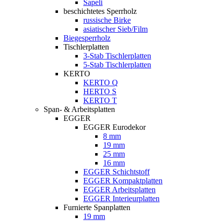
Sapeli
beschichtetes Sperrholz
russische Birke
asiatischer Sieb/Film
Biegesperrholz
Tischlerplatten
3-Stab Tischlerplatten
5-Stab Tischlerplatten
KERTO
KERTO Q
HERTO S
KERTO T
Span- & Arbeitsplatten
EGGER
EGGER Eurodekor
8 mm
19 mm
25 mm
16 mm
EGGER Schichtstoff
EGGER Kompaktplatten
EGGER Arbeitsplatten
EGGER Interieurplatten
Furnierte Spanplatten
19 mm