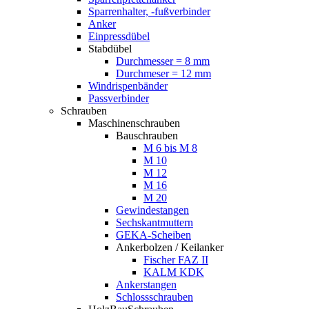
Sparrenhalter, -fußverbinder
Anker
Einpressdübel
Stabdübel
Durchmesser = 8 mm
Durchmeser = 12 mm
Windrispenbänder
Passverbinder
Schrauben
Maschinenschrauben
Bauschrauben
M 6 bis M 8
M 10
M 12
M 16
M 20
Gewindestangen
Sechskantmuttern
GEKA-Scheiben
Ankerbolzen / Keilanker
Fischer FAZ II
KALM KDK
Ankerstangen
Schlossschrauben