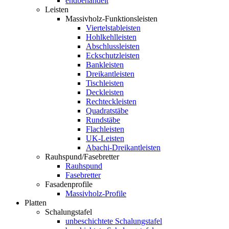
endbehandelt
Leisten
Massivholz-Funktionsleisten
Viertelstableisten
Hohlkehlleisten
Abschlussleisten
Eckschutzleisten
Bankleisten
Dreikantleisten
Tischleisten
Deckleisten
Rechteckleisten
Quadratstäbe
Rundstäbe
Flachleisten
UK-Leisten
Abachi-Dreikantleisten
Rauhspund/Fasebretter
Rauhspund
Fasebretter
Fasadenprofile
Massivholz-Profile
Platten
Schalungstafel
unbeschichtete Schalungstafel