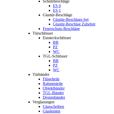
Schutzbeschläge
ES 0
ES 1
Glastür-Beschläge
Glastür-Beschlags-Set
Glastür-Beschlag Zubehör
Feuerschutz-Beschläge
Türschlösser
Einsteckschlösser
BB
PZ
WC
TGL-Schlösser
BB
PZ
WC
Türbänder
Flügelteile
Rahmenteile
Objektbänder
TGL-Bänder
Designbänder
Verglasungen
Glasscheiben
Glasleisten