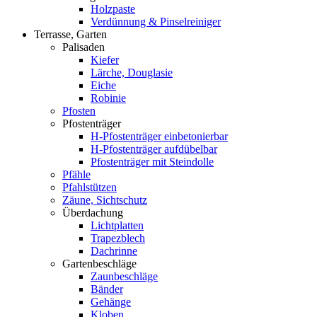
Holzpaste
Verdünnung & Pinselreiniger
Terrasse, Garten
Palisaden
Kiefer
Lärche, Douglasie
Eiche
Robinie
Pfosten
Pfostenträger
H-Pfostenträger einbetonierbar
H-Pfostenträger aufdübelbar
Pfostenträger mit Steindolle
Pfähle
Pfahlstützen
Zäune, Sichtschutz
Überdachung
Lichtplatten
Trapezblech
Dachrinne
Gartenbeschläge
Zaunbeschläge
Bänder
Gehänge
Kloben