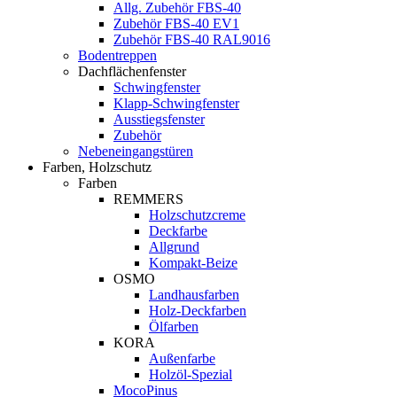
Allg. Zubehör FBS-40
Zubehör FBS-40 EV1
Zubehör FBS-40 RAL9016
Bodentreppen
Dachflächenfenster
Schwingfenster
Klapp-Schwingfenster
Ausstiegsfenster
Zubehör
Nebeneingangstüren
Farben, Holzschutz
Farben
REMMERS
Holzschutzcreme
Deckfarbe
Allgrund
Kompakt-Beize
OSMO
Landhausfarben
Holz-Deckfarben
Ölfarben
KORA
Außenfarbe
Holzöl-Spezial
MocoPinus