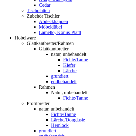
Cedar
Tischplatten
Zubehör Tischler
Abdeckkappen
Möbeldübel
Lamello, Konus-Plattl
Hobelware
Glattkantbretter/Rahmen
Glattkantbretter
natur, unbehandelt
Fichte/Tanne
Kiefer
Lärche
grundiert
endbehandelt
Rahmen
Natur, unbehandelt
Fichte/Tanne
Profilbretter
natur, unbehandelt
Fichte/Tanne
Lärche/Douglasie
Hemlock
grundiert