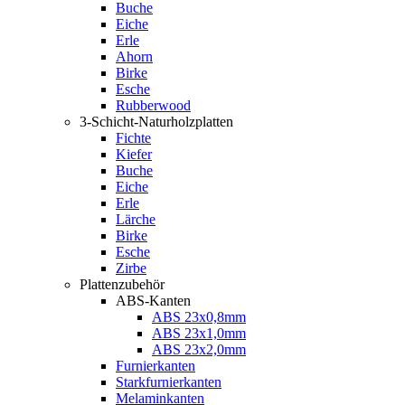
Buche
Eiche
Erle
Ahorn
Birke
Esche
Rubberwood
3-Schicht-Naturholzplatten
Fichte
Kiefer
Buche
Eiche
Erle
Lärche
Birke
Esche
Zirbe
Plattenzubehör
ABS-Kanten
ABS 23x0,8mm
ABS 23x1,0mm
ABS 23x2,0mm
Furnierkanten
Starkfurnierkanten
Melaminkanten