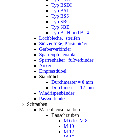
Typ BSDI
Typ BSI
Typ BSS
Typ SBG
Typ SBE
Typ BTN und BT4
Lochbleche, -streifen
Stützenfüße, Pfostenträger
Gerberverbinder
Sparrenpfettenanker
Sparrenhalter, -fußverbinder
Anker
Einpressdübel
Stabdübel
Durchmesser = 8 mm
Durchmeser = 12 mm
Windrispenbänder
Passverbinder
Schrauben
Maschinenschrauben
Bauschrauben
M 6 bis M 8
M 10
M 12