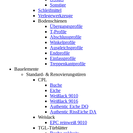
Sonstige
Schleifmittel
Verlegewerkzeuge
Bodenschienen
Übergangsprofile
T-Profile
Abschlussprofile
Winkelprofile
Ausgleichsprofile
Endprofile
Einfassprofile
Treppenkantprofile
Bauelemente
Standard- & Renovierungstüren
CPL
Buche
Eiche
Weißlack 9010
Weißlack 9016
Authentic Eiche DQ
Authentic RissEiche DA
Weislack
EPC reinweiß 9010
TGL-Türblätter