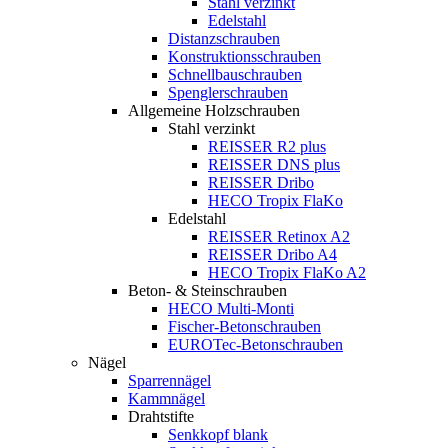
Stahl verzinkt
Edelstahl
Distanzschrauben
Konstruktionsschrauben
Schnellbauschrauben
Spenglerschrauben
Allgemeine Holzschrauben
Stahl verzinkt
REISSER R2 plus
REISSER DNS plus
REISSER Dribo
HECO Tropix FlaKo
Edelstahl
REISSER Retinox A2
REISSER Dribo A4
HECO Tropix FlaKo A2
Beton- & Steinschrauben
HECO Multi-Monti
Fischer-Betonschrauben
EUROTec-Betonschrauben
Nägel
Sparrennägel
Kammnägel
Drahtstifte
Senkkopf blank