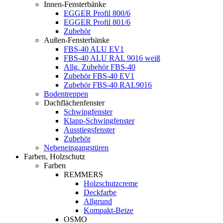
Innen-Fensterbänke
EGGER Profil 800/6
EGGER Profil 801/6
Zubehör
Außen-Fensterbänke
FBS-40 ALU EV1
FBS-40 ALU RAL 9016 weiß
Allg. Zubehör FBS-40
Zubehör FBS-40 EV1
Zubehör FBS-40 RAL9016
Bodentreppen
Dachflächenfenster
Schwingfenster
Klapp-Schwingfenster
Ausstiegsfenster
Zubehör
Nebeneingangstüren
Farben, Holzschutz
Farben
REMMERS
Holzschutzcreme
Deckfarbe
Allgrund
Kompakt-Beize
OSMO