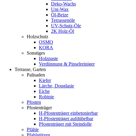
Deko-Wachs
Uni-Wax
Öl-Beize
Terrassenöle
UV-Schutz-Öle
2K Holz-Öl
Holzschutz
OSMO
KORA
Sonstiges
Holzpaste
Verdünnung & Pinselreiniger
Terrasse, Garten
Palisaden
Kiefer
Lärche, Douglasie
Eiche
Robinie
Pfosten
Pfostenträger
H-Pfostenträger einbetonierbar
H-Pfostenträger aufdübelbar
Pfostenträger mit Steindolle
Pfähle
Pfahlstützen