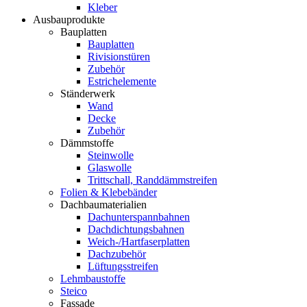
Kleber
Ausbauprodukte
Bauplatten
Bauplatten
Rivisionstüren
Zubehör
Estrichelemente
Ständerwerk
Wand
Decke
Zubehör
Dämmstoffe
Steinwolle
Glaswolle
Trittschall, Randdämmstreifen
Folien & Klebebänder
Dachbaumaterialien
Dachunterspannbahnen
Dachdichtungsbahnen
Weich-/Hartfaserplatten
Dachzubehör
Lüftungsstreifen
Lehmbaustoffe
Steico
Fassade