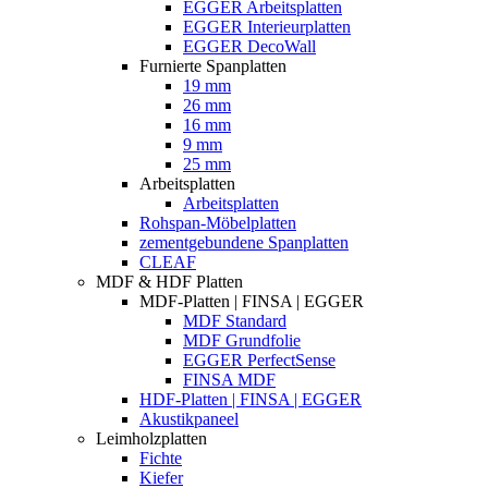
EGGER Arbeitsplatten
EGGER Interieurplatten
EGGER DecoWall
Furnierte Spanplatten
19 mm
26 mm
16 mm
9 mm
25 mm
Arbeitsplatten
Arbeitsplatten
Rohspan-Möbelplatten
zementgebundene Spanplatten
CLEAF
MDF & HDF Platten
MDF-Platten | FINSA | EGGER
MDF Standard
MDF Grundfolie
EGGER PerfectSense
FINSA MDF
HDF-Platten | FINSA | EGGER
Akustikpaneel
Leimholzplatten
Fichte
Kiefer