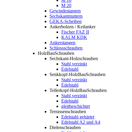
M 16
M 20
Gewindestangen
Sechskantmuttern
GEKA-Scheiben
Ankerbolzen / Keilanker
Fischer FAZ II
KALM KDK
Ankerstangen
Schlossschrauben
HolzBauSchrauben
Sechskant-Holzschrauben
Stahl verzinkt
Edelstahl
Senkkopf-HolzBauSchrauben
Stahl verzinkt
Edelstahl
Tellerkopf-HolzBauSchrauben
Stahl verzinkt
Edelstahl
gleitbeschichtet
Terrassenschrauben
Edelstahl gehärtet
Edelstahl A2 und A4
Dielenschrauben