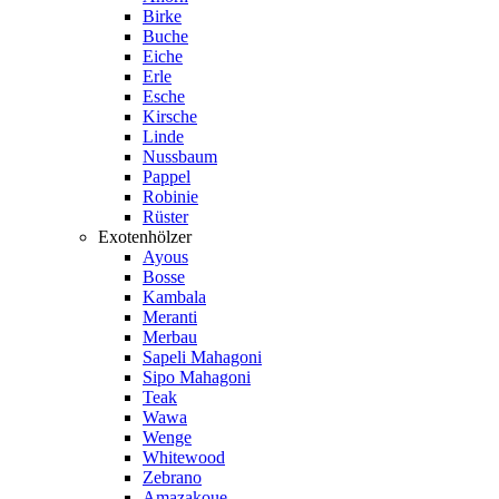
Birke
Buche
Eiche
Erle
Esche
Kirsche
Linde
Nussbaum
Pappel
Robinie
Rüster
Exotenhölzer
Ayous
Bosse
Kambala
Meranti
Merbau
Sapeli Mahagoni
Sipo Mahagoni
Teak
Wawa
Wenge
Whitewood
Zebrano
Amazakoue