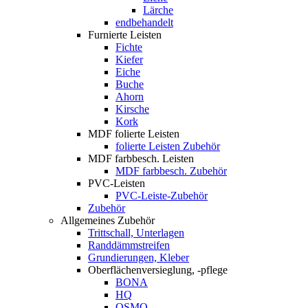
Lärche
endbehandelt
Furnierte Leisten
Fichte
Kiefer
Eiche
Buche
Ahorn
Kirsche
Kork
MDF folierte Leisten
folierte Leisten Zubehör
MDF farbbesch. Leisten
MDF farbbesch. Zubehör
PVC-Leisten
PVC-Leiste-Zubehör
Zubehör
Allgemeines Zubehör
Trittschall, Unterlagen
Randdämmstreifen
Grundierungen, Kleber
Oberflächenversieglung, -pflege
BONA
HQ
OSMO