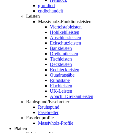
Hemlock
grundiert
endbehandelt
Leisten
Massivholz-Funktionsleisten
Viertelstableisten
Hohlkehlleisten
Abschlussleisten
Eckschutzleisten
Bankleisten
Dreikantleisten
Tischleisten
Deckleisten
Rechteckleisten
Quadratstäbe
Rundstäbe
Flachleisten
UK-Leisten
Abachi-Dreikantleisten
Rauhspund/Fasebretter
Rauhspund
Fasebretter
Fasadenprofile
Massivholz-Profile
Platten