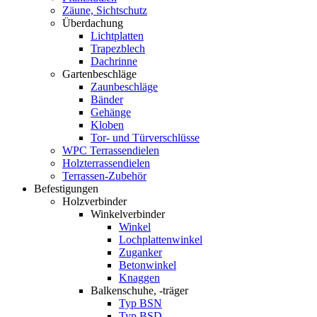
Zäune, Sichtschutz
Überdachung
Lichtplatten
Trapezblech
Dachrinne
Gartenbeschläge
Zaunbeschläge
Bänder
Gehänge
Kloben
Tor- und Türverschlüsse
WPC Terrassendielen
Holzterrassendielen
Terrassen-Zubehör
Befestigungen
Holzverbinder
Winkelverbinder
Winkel
Lochplattenwinkel
Zuganker
Betonwinkel
Knaggen
Balkenschuhe, -träger
Typ BSN
Typ BSD