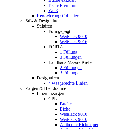
Buche exklusiv
Eiche Premium
Weiß
Renovierungstürblätter
Stil- & Designtüren
Stiltüren
Formgepägt
Weißlack 9010
Weißlack 9016
FORTA
1 Füllung
3 Füllungen
Landhaus Massiv Kiefer
2 Füllungen
3 Füllungen
Designtüren
4 waagerechte Linien
Zargen & Blendrahmen
Innentürzargen
CPL
Buche
Eiche
Weißlack 9010
Weißlack 9016
Authentic Eiche quer