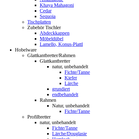
Khaya Mahagoni
Cedar
Sequoia
Tischplatten
Zubehör Tischler
Abdeckkappen
Möbeldübel
Lamello, Konus-Plattl
Hobelware
Glattkantbretter/Rahmen
Glattkantbretter
natur, unbehandelt
Fichte/Tanne
Kiefer
Lärche
grundiert
endbehandelt
Rahmen
Natur, unbehandelt
Fichte/Tanne
Profilbretter
natur, unbehandelt
Fichte/Tanne
Lärche/Douglasie