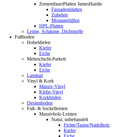
ZementfaserPlatten JamesHardie
Fassadenplatten
Zubehör
Montagehilfen
HPL-Platten
Leime, Schäume, Dichtstoffe
Fußboden
Hobeldielen
Kiefer
Eiche
Mehrschicht-Parkett
Kiefer
Eiche
Laminat
Vinyl & Kork
Massiv-Vinyl
Klebe-Vinyl
Korkböden
Designboden
Fuß- & Sockelleisten
Massivholz-Leisten
Natur, unbehandelt
Fichte/Tanne/Nadelholz
Kiefer
Eiche