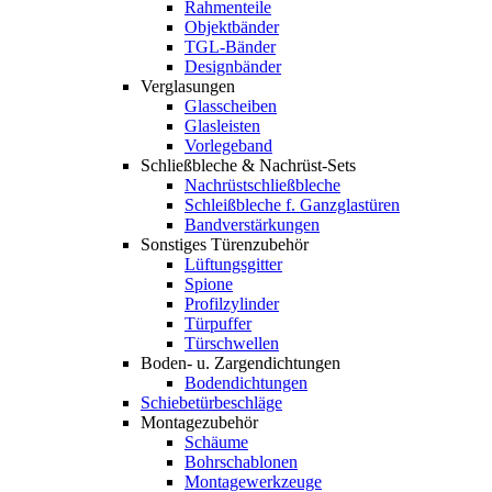
Rahmenteile
Objektbänder
TGL-Bänder
Designbänder
Verglasungen
Glasscheiben
Glasleisten
Vorlegeband
Schließbleche & Nachrüst-Sets
Nachrüstschließbleche
Schleißbleche f. Ganzglastüren
Bandverstärkungen
Sonstiges Türenzubehör
Lüftungsgitter
Spione
Profilzylinder
Türpuffer
Türschwellen
Boden- u. Zargendichtungen
Bodendichtungen
Schiebetürbeschläge
Montagezubehör
Schäume
Bohrschablonen
Montagewerkzeuge