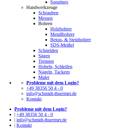
Sonstiges
Handwerkzeuge
Schrauben
Messen
Bohren
Holzbohrer
Metallbohrer
Beton- & Steinbohrer
SDS-Meißel
Schneiden
Sägen
Trennen
Hobeln, Schleifen
Nageln, Tackern
Maler
Probleme mit dem Login?
+49 38356 50 4 - 0
info@schmidt-thuermer.de
Kontakt
Probleme mit dem Login?
|
+49 38356 50 4 - 0
|
info@schmidt-thuermer.de
|
Kontakt