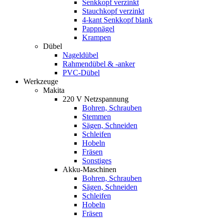
Senkkopf verzinkt
Stauchkopf verzinkt
4-kant Senkkopf blank
Pappnägel
Krampen
Dübel
Nageldübel
Rahmendübel & -anker
PVC-Dübel
Werkzeuge
Makita
220 V Netzspannung
Bohren, Schrauben
Stemmen
Sägen, Schneiden
Schleifen
Hobeln
Fräsen
Sonstiges
Akku-Maschinen
Bohren, Schrauben
Sägen, Schneiden
Schleifen
Hobeln
Fräsen