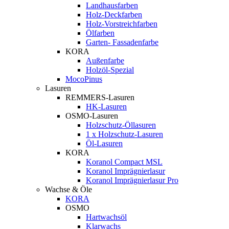
Landhausfarben
Holz-Deckfarben
Holz-Vorstreichfarben
Ölfarben
Garten- Fassadenfarbe
KORA
Außenfarbe
Holzöl-Spezial
MocoPinus
Lasuren
REMMERS-Lasuren
HK-Lasuren
OSMO-Lasuren
Holzschutz-Öllasuren
1 x Holzschutz-Lasuren
Öl-Lasuren
KORA
Koranol Compact MSL
Koranol Imprägnierlasur
Koranol Imprägnierlasur Pro
Wachse & Öle
KORA
OSMO
Hartwachsöl
Klarwachs