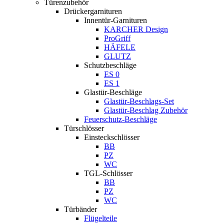
Türenzubehör
Drückergarnituren
Innentür-Garnituren
KARCHER Design
ProGriff
HÄFELE
GLUTZ
Schutzbeschläge
ES 0
ES 1
Glastür-Beschläge
Glastür-Beschlags-Set
Glastür-Beschlag Zubehör
Feuerschutz-Beschläge
Türschlösser
Einsteckschlösser
BB
PZ
WC
TGL-Schlösser
BB
PZ
WC
Türbänder
Flügelteile