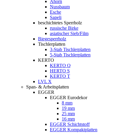
Ahorn
Nussbaum
Esche
Sapeli
beschichtetes Sperrholz
russische Birke
asiatischer Sieb/Film
Biegesperrholz
Tischlerplatten
3-Stab Tischlerplatten
5-Stab Tischlerplatten
KERTO
KERTO Q
HERTO S
KERTO T
LVL X
Span- & Arbeitsplatten
EGGER
EGGER Eurodekor
8 mm
19 mm
25 mm
16 mm
EGGER Schichtstoff
EGGER Kompaktplatten