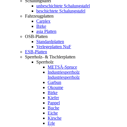
Schalungstafel
unbeschichtete Schalungstafel
beschichtete Schalungstafel
Fahrzeugplatten
Carplex
Birke
asia Platten
OSB-Platten
Standardplatten
Verlegeplatten NuF
ESB-Platten
Sperrholz- & Tischlerplatten
Sperrholz
METSÄ-Spruce
Industriesperrholz
Industriesperrholz
Garbun
Okoume
Birke
Kiefer
Pappel
Buche
Eiche
Kirsche
Erle