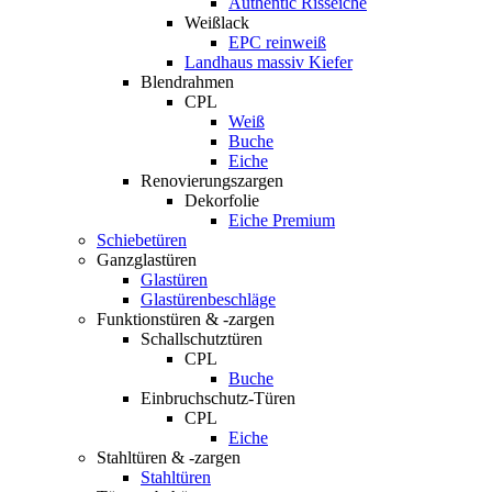
Authentic Risseiche
Weißlack
EPC reinweiß
Landhaus massiv Kiefer
Blendrahmen
CPL
Weiß
Buche
Eiche
Renovierungszargen
Dekorfolie
Eiche Premium
Schiebetüren
Ganzglastüren
Glastüren
Glastürenbeschläge
Funktionstüren & -zargen
Schallschutztüren
CPL
Buche
Einbruchschutz-Türen
CPL
Eiche
Stahltüren & -zargen
Stahltüren