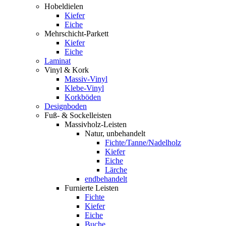
Hobeldielen
Kiefer
Eiche
Mehrschicht-Parkett
Kiefer
Eiche
Laminat
Vinyl & Kork
Massiv-Vinyl
Klebe-Vinyl
Korkböden
Designboden
Fuß- & Sockelleisten
Massivholz-Leisten
Natur, unbehandelt
Fichte/Tanne/Nadelholz
Kiefer
Eiche
Lärche
endbehandelt
Furnierte Leisten
Fichte
Kiefer
Eiche
Buche