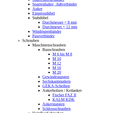
Sparrenhalter, -fußverbinder
Anker
Einpressdübel
Stabdübel
Durchmesser = 8 mm
Durchmeser = 12 mm
Windrispenbänder
Passverbinder
Schrauben
Maschinenschrauben
Bauschrauben
M 6 bis M 8
M 10
M 12
M 16
M 20
Gewindestangen
Sechskantmuttern
GEKA-Scheiben
Ankerbolzen / Keilanker
Fischer FAZ II
KALM KDK
Ankerstangen
Schlossschrauben