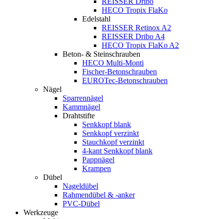
REISSER Dribo
HECO Tropix FlaKo
Edelstahl
REISSER Retinox A2
REISSER Dribo A4
HECO Tropix FlaKo A2
Beton- & Steinschrauben
HECO Multi-Monti
Fischer-Betonschrauben
EUROTec-Betonschrauben
Nägel
Sparrennägel
Kammnägel
Drahtstifte
Senkkopf blank
Senkkopf verzinkt
Stauchkopf verzinkt
4-kant Senkkopf blank
Pappnägel
Krampen
Dübel
Nageldübel
Rahmendübel & -anker
PVC-Dübel
Werkzeuge