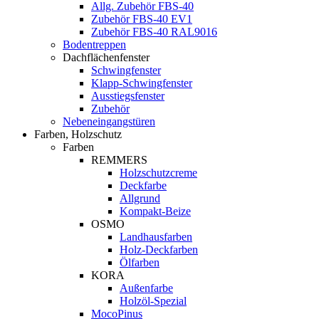
Allg. Zubehör FBS-40
Zubehör FBS-40 EV1
Zubehör FBS-40 RAL9016
Bodentreppen
Dachflächenfenster
Schwingfenster
Klapp-Schwingfenster
Ausstiegsfenster
Zubehör
Nebeneingangstüren
Farben, Holzschutz
Farben
REMMERS
Holzschutzcreme
Deckfarbe
Allgrund
Kompakt-Beize
OSMO
Landhausfarben
Holz-Deckfarben
Ölfarben
KORA
Außenfarbe
Holzöl-Spezial
MocoPinus