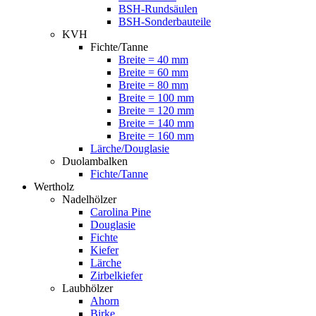
BSH-Rundsäulen
BSH-Sonderbauteile
KVH
Fichte/Tanne
Breite = 40 mm
Breite = 60 mm
Breite = 80 mm
Breite = 100 mm
Breite = 120 mm
Breite = 140 mm
Breite = 160 mm
Lärche/Douglasie
Duolambalken
Fichte/Tanne
Wertholz
Nadelhölzer
Carolina Pine
Douglasie
Fichte
Kiefer
Lärche
Zirbelkiefer
Laubhölzer
Ahorn
Birke