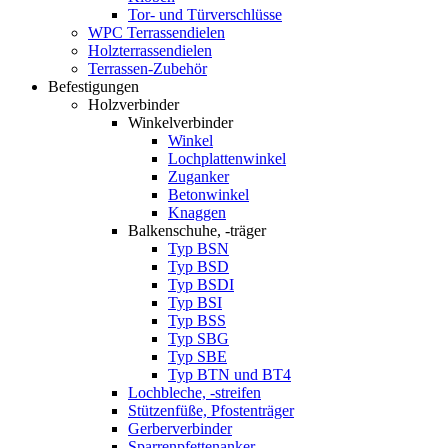
Tor- und Türverschlüsse
WPC Terrassendielen
Holzterrassendielen
Terrassen-Zubehör
Befestigungen
Holzverbinder
Winkelverbinder
Winkel
Lochplattenwinkel
Zuganker
Betonwinkel
Knaggen
Balkenschuhe, -träger
Typ BSN
Typ BSD
Typ BSDI
Typ BSI
Typ BSS
Typ SBG
Typ SBE
Typ BTN und BT4
Lochbleche, -streifen
Stützenfüße, Pfostenträger
Gerberverbinder
Sparrenpfettenanker