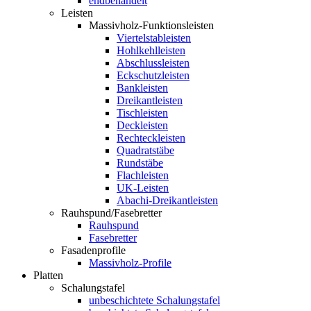
endbehandelt
Leisten
Massivholz-Funktionsleisten
Viertelstableisten
Hohlkehlleisten
Abschlussleisten
Eckschutzleisten
Bankleisten
Dreikantleisten
Tischleisten
Deckleisten
Rechteckleisten
Quadratstäbe
Rundstäbe
Flachleisten
UK-Leisten
Abachi-Dreikantleisten
Rauhspund/Fasebretter
Rauhspund
Fasebretter
Fasadenprofile
Massivholz-Profile
Platten
Schalungstafel
unbeschichtete Schalungstafel