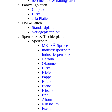
beschichtete Schalungstafel
Fahrzeugplatten
Carplex
Birke
asia Platten
OSB-Platten
Standardplatten
Verlegeplatten NuF
Sperrholz- & Tischlerplatten
Sperrholz
METSÄ-Spruce
Industriesperrholz
Industriesperrholz
Garbun
Okoume
Birke
Kiefer
Pappel
Buche
Eiche
Kirsche
Erle
Ahorn
Nussbaum
Esche