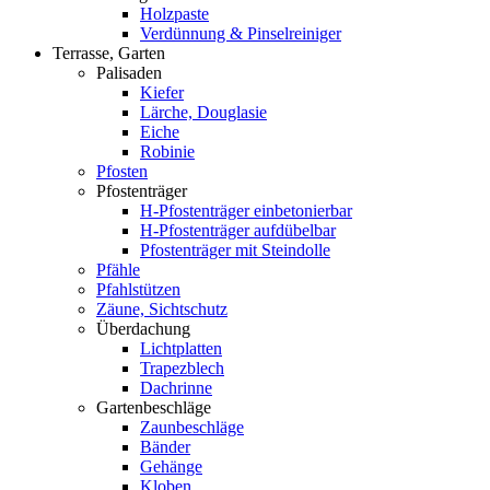
Holzpaste
Verdünnung & Pinselreiniger
Terrasse, Garten
Palisaden
Kiefer
Lärche, Douglasie
Eiche
Robinie
Pfosten
Pfostenträger
H-Pfostenträger einbetonierbar
H-Pfostenträger aufdübelbar
Pfostenträger mit Steindolle
Pfähle
Pfahlstützen
Zäune, Sichtschutz
Überdachung
Lichtplatten
Trapezblech
Dachrinne
Gartenbeschläge
Zaunbeschläge
Bänder
Gehänge
Kloben