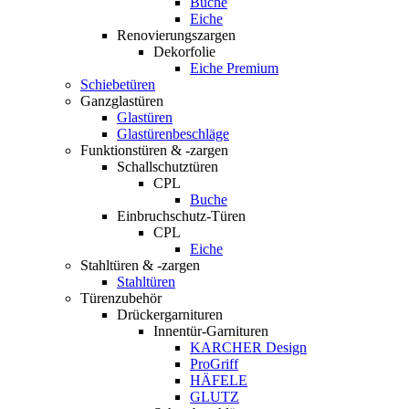
Buche
Eiche
Renovierungszargen
Dekorfolie
Eiche Premium
Schiebetüren
Ganzglastüren
Glastüren
Glastürenbeschläge
Funktionstüren & -zargen
Schallschutztüren
CPL
Buche
Einbruchschutz-Türen
CPL
Eiche
Stahltüren & -zargen
Stahltüren
Türenzubehör
Drückergarnituren
Innentür-Garnituren
KARCHER Design
ProGriff
HÄFELE
GLUTZ