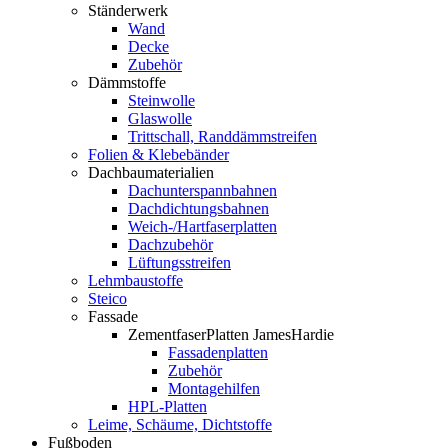
Ständerwerk
Wand
Decke
Zubehör
Dämmstoffe
Steinwolle
Glaswolle
Trittschall, Randdämmstreifen
Folien & Klebebänder
Dachbaumaterialien
Dachunterspannbahnen
Dachdichtungsbahnen
Weich-/Hartfaserplatten
Dachzubehör
Lüftungsstreifen
Lehmbaustoffe
Steico
Fassade
ZementfaserPlatten JamesHardie
Fassadenplatten
Zubehör
Montagehilfen
HPL-Platten
Leime, Schäume, Dichtstoffe
Fußboden