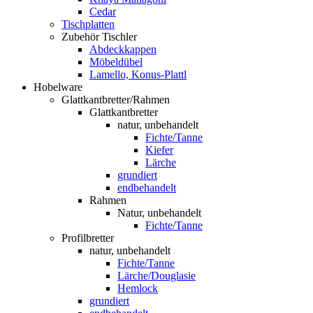
Cedar
Tischplatten
Zubehör Tischler
Abdeckkappen
Möbeldübel
Lamello, Konus-Plattl
Hobelware
Glattkantbretter/Rahmen
Glattkantbretter
natur, unbehandelt
Fichte/Tanne
Kiefer
Lärche
grundiert
endbehandelt
Rahmen
Natur, unbehandelt
Fichte/Tanne
Profilbretter
natur, unbehandelt
Fichte/Tanne
Lärche/Douglasie
Hemlock
grundiert