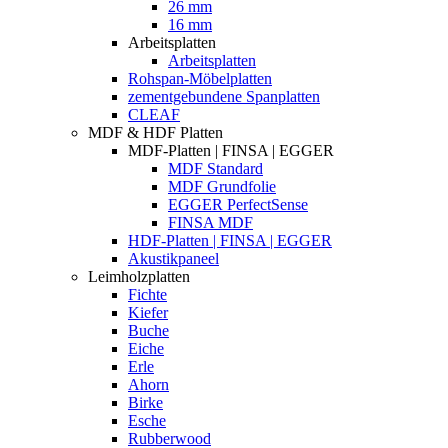
26 mm
16 mm
Arbeitsplatten
Arbeitsplatten
Rohspan-Möbelplatten
zementgebundene Spanplatten
CLEAF
MDF & HDF Platten
MDF-Platten | FINSA | EGGER
MDF Standard
MDF Grundfolie
EGGER PerfectSense
FINSA MDF
HDF-Platten | FINSA | EGGER
Akustikpaneel
Leimholzplatten
Fichte
Kiefer
Buche
Eiche
Erle
Ahorn
Birke
Esche
Rubberwood