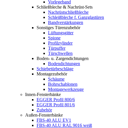
Vorlegeband
Schließbleche & Nachrüst-Sets
Nachrüstschließbleche
Schleißbleche f. Ganzglastüren
Bandverstärkungen
Sonstiges Türenzubehör
Lüftungsgitter
Spione
Profilzylinder
Türpuffer
Türschwellen
Boden- u. Zargendichtungen
Bodendichtungen
Schiebetürbeschläge
Montagezubehör
Schäume
Bohrschablonen
Montagewerkzeuge
Innen-Fensterbänke
EGGER Profil 800/6
EGGER Profil 801/6
Zubehör
Außen-Fensterbänke
FBS-40 ALU EV1
FBS-40 ALU RAL 9016 weiß