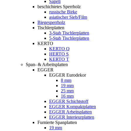
Sapeli
beschichtetes Sperrholz
russische Birke
asiatischer Sieb/Film
Biegesperrholz
Tischlerplatten
3-Stab Tischlerplatten
5-Stab Tischlerplatten
KERTO
KERTO Q
HERTO S
KERTO T
Span- & Arbeitsplatten
EGGER
EGGER Eurodekor
8 mm
19 mm
25 mm
16 mm
EGGER Schichtstoff
EGGER Kompaktplatten
EGGER Arbeitsplatten
EGGER Interieurplatten
Furnierte Spanplatten
19 mm