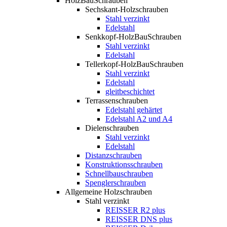
HolzBauSchrauben
Sechskant-Holzschrauben
Stahl verzinkt
Edelstahl
Senkkopf-HolzBauSchrauben
Stahl verzinkt
Edelstahl
Tellerkopf-HolzBauSchrauben
Stahl verzinkt
Edelstahl
gleitbeschichtet
Terrassenschrauben
Edelstahl gehärtet
Edelstahl A2 und A4
Dielenschrauben
Stahl verzinkt
Edelstahl
Distanzschrauben
Konstruktionsschrauben
Schnellbauschrauben
Spenglerschrauben
Allgemeine Holzschrauben
Stahl verzinkt
REISSER R2 plus
REISSER DNS plus