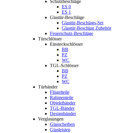
Schutzbeschläge
ES 0
ES 1
Glastür-Beschläge
Glastür-Beschlags-Set
Glastür-Beschlag Zubehör
Feuerschutz-Beschläge
Türschlösser
Einsteckschlösser
BB
PZ
WC
TGL-Schlösser
BB
PZ
WC
Türbänder
Flügelteile
Rahmenteile
Objektbänder
TGL-Bänder
Designbänder
Verglasungen
Glasscheiben
Glasleisten