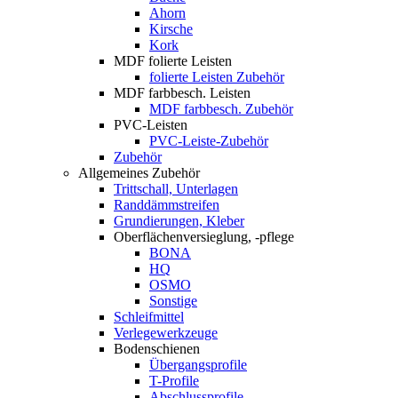
Ahorn
Kirsche
Kork
MDF folierte Leisten
folierte Leisten Zubehör
MDF farbbesch. Leisten
MDF farbbesch. Zubehör
PVC-Leisten
PVC-Leiste-Zubehör
Zubehör
Allgemeines Zubehör
Trittschall, Unterlagen
Randdämmstreifen
Grundierungen, Kleber
Oberflächenversieglung, -pflege
BONA
HQ
OSMO
Sonstige
Schleifmittel
Verlegewerkzeuge
Bodenschienen
Übergangsprofile
T-Profile
Abschlussprofile