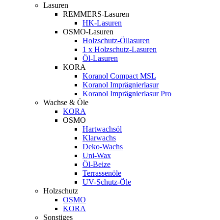
Lasuren
REMMERS-Lasuren
HK-Lasuren
OSMO-Lasuren
Holzschutz-Öllasuren
1 x Holzschutz-Lasuren
Öl-Lasuren
KORA
Koranol Compact MSL
Koranol Imprägnierlasur
Koranol Imprägnierlasur Pro
Wachse & Öle
KORA
OSMO
Hartwachsöl
Klarwachs
Deko-Wachs
Uni-Wax
Öl-Beize
Terrassenöle
UV-Schutz-Öle
Holzschutz
OSMO
KORA
Sonstiges