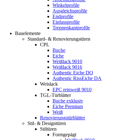
Winkelprofile
Ausgleichsprofile
Endprofile
Einfassprofile
Treppenkantprofile
Bauelemente
Standard- & Renovierungstüren
CPL
Buche
Eiche
Weißlack 9010
Weißlack 9016
Authentic Eiche DQ
Authentic RissEiche DA
Weislack
EPC reinweiß 9010
TGL-Türblätter
Buche exklusiv
Eiche Premium
Weiß
Renovierungstürblätter
Stil- & Designtüren
Stiltüren
Formgepägt