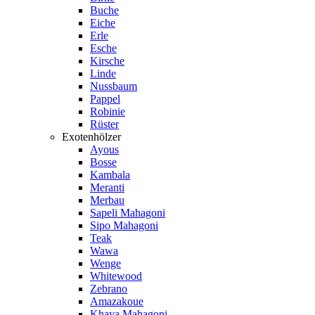
Buche
Eiche
Erle
Esche
Kirsche
Linde
Nussbaum
Pappel
Robinie
Rüster
Exotenhölzer
Ayous
Bosse
Kambala
Meranti
Merbau
Sapeli Mahagoni
Sipo Mahagoni
Teak
Wawa
Wenge
Whitewood
Zebrano
Amazakoue
Khaya Mahagoni