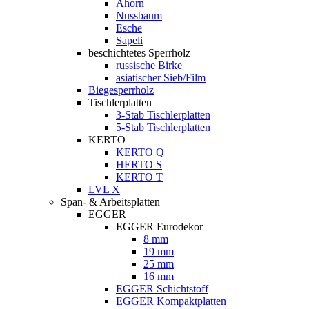
Ahorn
Nussbaum
Esche
Sapeli
beschichtetes Sperrholz
russische Birke
asiatischer Sieb/Film
Biegesperrholz
Tischlerplatten
3-Stab Tischlerplatten
5-Stab Tischlerplatten
KERTO
KERTO Q
HERTO S
KERTO T
LVL X
Span- & Arbeitsplatten
EGGER
EGGER Eurodekor
8 mm
19 mm
25 mm
16 mm
EGGER Schichtstoff
EGGER Kompaktplatten