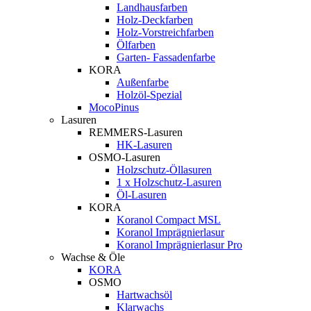
Landhausfarben
Holz-Deckfarben
Holz-Vorstreichfarben
Ölfarben
Garten- Fassadenfarbe
KORA
Außenfarbe
Holzöl-Spezial
MocoPinus
Lasuren
REMMERS-Lasuren
HK-Lasuren
OSMO-Lasuren
Holzschutz-Öllasuren
1 x Holzschutz-Lasuren
Öl-Lasuren
KORA
Koranol Compact MSL
Koranol Imprägnierlasur
Koranol Imprägnierlasur Pro
Wachse & Öle
KORA
OSMO
Hartwachsöl
Klarwachs