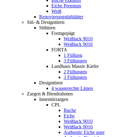
Buche exklusiv
Eiche Premium
Weiß
Renovierungstürblätter
Stil- & Designtüren
Stiltüren
Formgepägt
Weißlack 9010
Weißlack 9016
FORTA
1 Füllung
3 Füllungen
Landhaus Massiv Kiefer
2 Füllungen
3 Füllungen
Designtüren
4 waagerechte Linien
Zargen & Blendrahmen
Innentürzargen
CPL
Buche
Eiche
Weißlack 9010
Weißlack 9016
Authentic Eiche quer