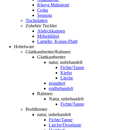
Khaya Mahagoni
Cedar
Sequoia
Tischplatten
Zubehör Tischler
Abdeckkappen
Möbeldübel
Lamello, Konus-Plattl
Hobelware
Glattkantbretter/Rahmen
Glattkantbretter
natur, unbehandelt
Fichte/Tanne
Kiefer
Lärche
grundiert
endbehandelt
Rahmen
Natur, unbehandelt
Fichte/Tanne
Profilbretter
natur, unbehandelt
Fichte/Tanne
Lärche/Douglasie