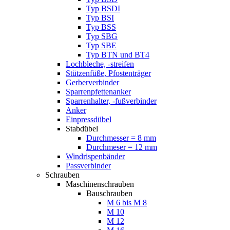
Typ BSDI
Typ BSI
Typ BSS
Typ SBG
Typ SBE
Typ BTN und BT4
Lochbleche, -streifen
Stützenfüße, Pfostenträger
Gerberverbinder
Sparrenpfettenanker
Sparrenhalter, -fußverbinder
Anker
Einpressdübel
Stabdübel
Durchmesser = 8 mm
Durchmeser = 12 mm
Windrispenbänder
Passverbinder
Schrauben
Maschinenschrauben
Bauschrauben
M 6 bis M 8
M 10
M 12