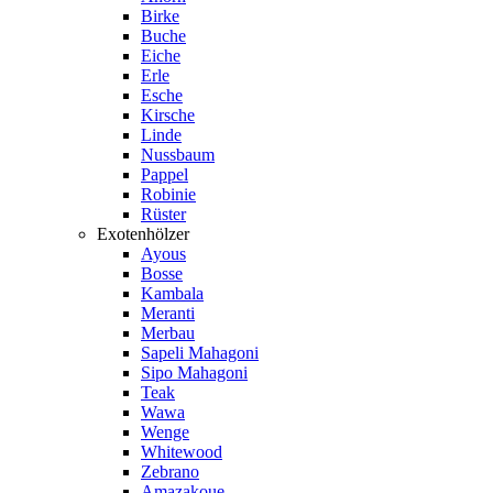
Birke
Buche
Eiche
Erle
Esche
Kirsche
Linde
Nussbaum
Pappel
Robinie
Rüster
Exotenhölzer
Ayous
Bosse
Kambala
Meranti
Merbau
Sapeli Mahagoni
Sipo Mahagoni
Teak
Wawa
Wenge
Whitewood
Zebrano
Amazakoue