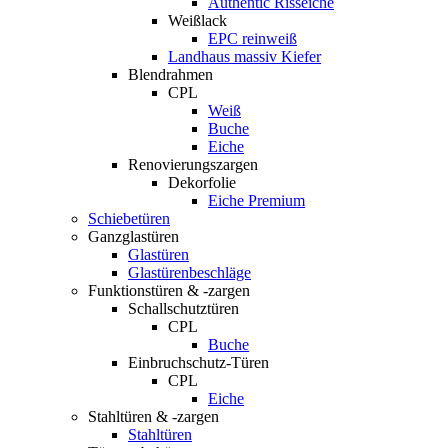
Authentic Risseiche
Weißlack
EPC reinweiß
Landhaus massiv Kiefer
Blendrahmen
CPL
Weiß
Buche
Eiche
Renovierungszargen
Dekorfolie
Eiche Premium
Schiebetüren
Ganzglastüren
Glastüren
Glastürenbeschläge
Funktionstüren & -zargen
Schallschutztüren
CPL
Buche
Einbruchschutz-Türen
CPL
Eiche
Stahltüren & -zargen
Stahltüren