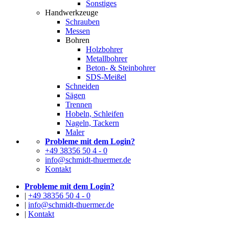
Sonstiges
Handwerkzeuge
Schrauben
Messen
Bohren
Holzbohrer
Metallbohrer
Beton- & Steinbohrer
SDS-Meißel
Schneiden
Sägen
Trennen
Hobeln, Schleifen
Nageln, Tackern
Maler
Probleme mit dem Login?
+49 38356 50 4 - 0
info@schmidt-thuermer.de
Kontakt
Probleme mit dem Login?
|
+49 38356 50 4 - 0
|
info@schmidt-thuermer.de
|
Kontakt