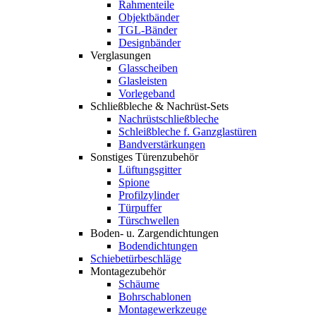
Rahmenteile
Objektbänder
TGL-Bänder
Designbänder
Verglasungen
Glasscheiben
Glasleisten
Vorlegeband
Schließbleche & Nachrüst-Sets
Nachrüstschließbleche
Schleißbleche f. Ganzglastüren
Bandverstärkungen
Sonstiges Türenzubehör
Lüftungsgitter
Spione
Profilzylinder
Türpuffer
Türschwellen
Boden- u. Zargendichtungen
Bodendichtungen
Schiebetürbeschläge
Montagezubehör
Schäume
Bohrschablonen
Montagewerkzeuge