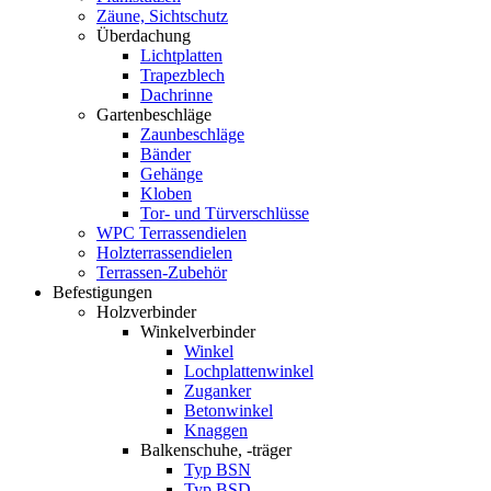
Zäune, Sichtschutz
Überdachung
Lichtplatten
Trapezblech
Dachrinne
Gartenbeschläge
Zaunbeschläge
Bänder
Gehänge
Kloben
Tor- und Türverschlüsse
WPC Terrassendielen
Holzterrassendielen
Terrassen-Zubehör
Befestigungen
Holzverbinder
Winkelverbinder
Winkel
Lochplattenwinkel
Zuganker
Betonwinkel
Knaggen
Balkenschuhe, -träger
Typ BSN
Typ BSD