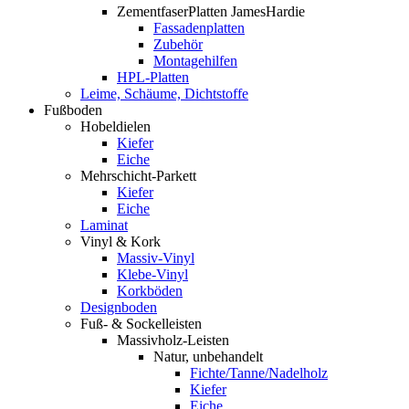
ZementfaserPlatten JamesHardie
Fassadenplatten
Zubehör
Montagehilfen
HPL-Platten
Leime, Schäume, Dichtstoffe
Fußboden
Hobeldielen
Kiefer
Eiche
Mehrschicht-Parkett
Kiefer
Eiche
Laminat
Vinyl & Kork
Massiv-Vinyl
Klebe-Vinyl
Korkböden
Designboden
Fuß- & Sockelleisten
Massivholz-Leisten
Natur, unbehandelt
Fichte/Tanne/Nadelholz
Kiefer
Eiche