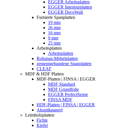
EGGER Arbeitsplatten
EGGER Interieurplatten
EGGER DecoWall
Furnierte Spanplatten
19 mm
26 mm
16 mm
9 mm
25 mm
Arbeitsplatten
Arbeitsplatten
Rohspan-Möbelplatten
zementgebundene Spanplatten
CLEAF
MDF & HDF Platten
MDF-Platten | FINSA | EGGER
MDF Standard
MDF Grundfolie
EGGER PerfectSense
FINSA MDF
HDF-Platten | FINSA | EGGER
Akustikpaneel
Leimholzplatten
Fichte
Kiefer