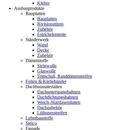
Kleber
Ausbauprodukte
Bauplatten
Bauplatten
Rivisionstüren
Zubehör
Estrichelemente
Ständerwerk
Wand
Decke
Zubehör
Dämmstoffe
Steinwolle
Glaswolle
Trittschall, Randdämmstreifen
Folien & Klebebänder
Dachbaumaterialien
Dachunterspannbahnen
Dachdichtungsbahnen
Weich-/Hartfaserplatten
Dachzubehör
Lüftungsstreifen
Lehmbaustoffe
Steico
Fassade