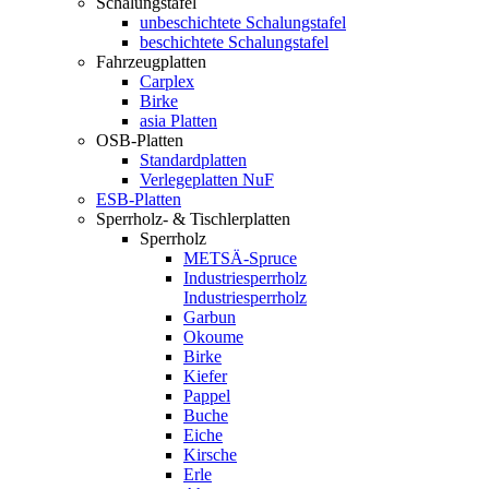
Schalungstafel
unbeschichtete Schalungstafel
beschichtete Schalungstafel
Fahrzeugplatten
Carplex
Birke
asia Platten
OSB-Platten
Standardplatten
Verlegeplatten NuF
ESB-Platten
Sperrholz- & Tischlerplatten
Sperrholz
METSÄ-Spruce
Industriesperrholz
Industriesperrholz
Garbun
Okoume
Birke
Kiefer
Pappel
Buche
Eiche
Kirsche
Erle