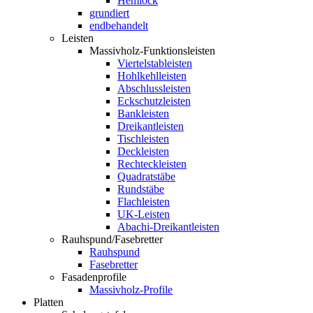
Hemlock
grundiert
endbehandelt
Leisten
Massivholz-Funktionsleisten
Viertelstableisten
Hohlkehlleisten
Abschlussleisten
Eckschutzleisten
Bankleisten
Dreikantleisten
Tischleisten
Deckleisten
Rechteckleisten
Quadratstäbe
Rundstäbe
Flachleisten
UK-Leisten
Abachi-Dreikantleisten
Rauhspund/Fasebretter
Rauhspund
Fasebretter
Fasadenprofile
Massivholz-Profile
Platten