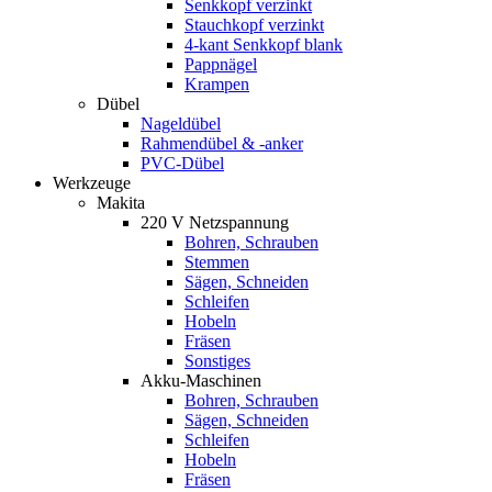
Senkkopf verzinkt
Stauchkopf verzinkt
4-kant Senkkopf blank
Pappnägel
Krampen
Dübel
Nageldübel
Rahmendübel & -anker
PVC-Dübel
Werkzeuge
Makita
220 V Netzspannung
Bohren, Schrauben
Stemmen
Sägen, Schneiden
Schleifen
Hobeln
Fräsen
Sonstiges
Akku-Maschinen
Bohren, Schrauben
Sägen, Schneiden
Schleifen
Hobeln
Fräsen