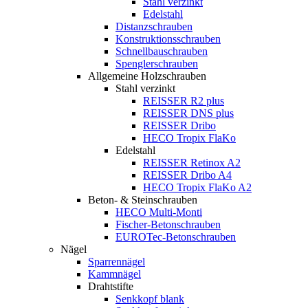
Stahl verzinkt
Edelstahl
Distanzschrauben
Konstruktionsschrauben
Schnellbauschrauben
Spenglerschrauben
Allgemeine Holzschrauben
Stahl verzinkt
REISSER R2 plus
REISSER DNS plus
REISSER Dribo
HECO Tropix FlaKo
Edelstahl
REISSER Retinox A2
REISSER Dribo A4
HECO Tropix FlaKo A2
Beton- & Steinschrauben
HECO Multi-Monti
Fischer-Betonschrauben
EUROTec-Betonschrauben
Nägel
Sparrennägel
Kammnägel
Drahtstifte
Senkkopf blank