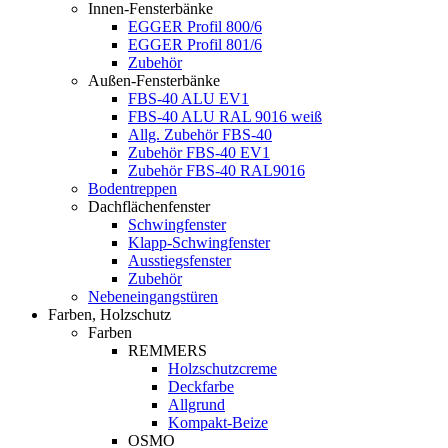
Innen-Fensterbänke
EGGER Profil 800/6
EGGER Profil 801/6
Zubehör
Außen-Fensterbänke
FBS-40 ALU EV1
FBS-40 ALU RAL 9016 weiß
Allg. Zubehör FBS-40
Zubehör FBS-40 EV1
Zubehör FBS-40 RAL9016
Bodentreppen
Dachflächenfenster
Schwingfenster
Klapp-Schwingfenster
Ausstiegsfenster
Zubehör
Nebeneingangstüren
Farben, Holzschutz
Farben
REMMERS
Holzschutzcreme
Deckfarbe
Allgrund
Kompakt-Beize
OSMO