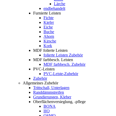
Lärche
endbehandelt
Furnierte Leisten
Fichte
Kiefer
Eiche
Buche
Ahorn
Kirsche
Kork
MDF folierte Leisten
folierte Leisten Zubehör
MDF farbbesch. Leisten
MDF farbbesch. Zubehör
PVC-Leisten
PVC-Leiste-Zubehör
Zubehör
Allgemeines Zubehör
Trittschall, Unterlagen
Randdämmstreifen
Grundierungen, Kleber
Oberflächenversieglung, -pflege
BONA
HQ
OSMO