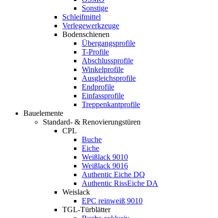
Sonstige
Schleifmittel
Verlegewerkzeuge
Bodenschienen
Übergangsprofile
T-Profile
Abschlussprofile
Winkelprofile
Ausgleichsprofile
Endprofile
Einfassprofile
Treppenkantprofile
Bauelemente
Standard- & Renovierungstüren
CPL
Buche
Eiche
Weißlack 9010
Weißlack 9016
Authentic Eiche DQ
Authentic RissEiche DA
Weislack
EPC reinweiß 9010
TGL-Türblätter