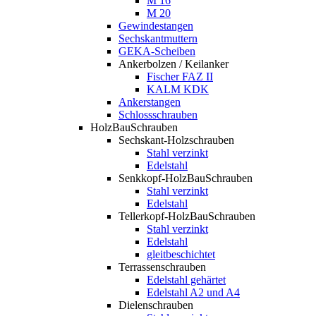
M 16
M 20
Gewindestangen
Sechskantmuttern
GEKA-Scheiben
Ankerbolzen / Keilanker
Fischer FAZ II
KALM KDK
Ankerstangen
Schlossschrauben
HolzBauSchrauben
Sechskant-Holzschrauben
Stahl verzinkt
Edelstahl
Senkkopf-HolzBauSchrauben
Stahl verzinkt
Edelstahl
Tellerkopf-HolzBauSchrauben
Stahl verzinkt
Edelstahl
gleitbeschichtet
Terrassenschrauben
Edelstahl gehärtet
Edelstahl A2 und A4
Dielenschrauben