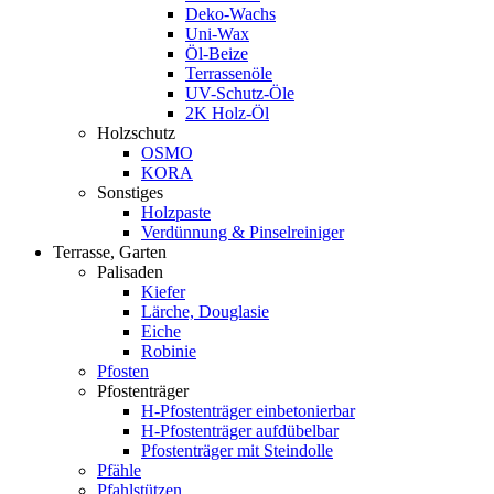
Deko-Wachs
Uni-Wax
Öl-Beize
Terrassenöle
UV-Schutz-Öle
2K Holz-Öl
Holzschutz
OSMO
KORA
Sonstiges
Holzpaste
Verdünnung & Pinselreiniger
Terrasse, Garten
Palisaden
Kiefer
Lärche, Douglasie
Eiche
Robinie
Pfosten
Pfostenträger
H-Pfostenträger einbetonierbar
H-Pfostenträger aufdübelbar
Pfostenträger mit Steindolle
Pfähle
Pfahlstützen