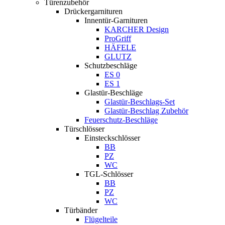
Türenzubehör
Drückergarnituren
Innentür-Garnituren
KARCHER Design
ProGriff
HÄFELE
GLUTZ
Schutzbeschläge
ES 0
ES 1
Glastür-Beschläge
Glastür-Beschlags-Set
Glastür-Beschlag Zubehör
Feuerschutz-Beschläge
Türschlösser
Einsteckschlösser
BB
PZ
WC
TGL-Schlösser
BB
PZ
WC
Türbänder
Flügelteile