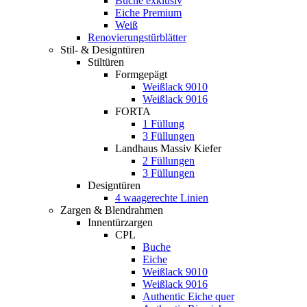
Buche exklusiv
Eiche Premium
Weiß
Renovierungstürblätter
Stil- & Designtüren
Stiltüren
Formgepägt
Weißlack 9010
Weißlack 9016
FORTA
1 Füllung
3 Füllungen
Landhaus Massiv Kiefer
2 Füllungen
3 Füllungen
Designtüren
4 waagerechte Linien
Zargen & Blendrahmen
Innentürzargen
CPL
Buche
Eiche
Weißlack 9010
Weißlack 9016
Authentic Eiche quer