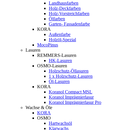
Landhausfarben
Holz-Deckfarben
Holz-Vorstreichfarben
Ölfarben
Garten- Fassadenfarbe
KORA
Außenfarbe
Holzöl-Spezial
MocoPinus
Lasuren
REMMERS-Lasuren
HK-Lasuren
OSMO-Lasuren
Holzschutz-Öllasuren
1 x Holzschutz-Lasuren
Öl-Lasuren
KORA
Koranol Compact MSL
Koranol Imprägnierlasur
Koranol Imprägnierlasur Pro
Wachse & Öle
KORA
OSMO
Hartwachsöl
Klarwachs