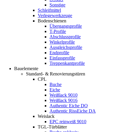
Sonstige
Schleifmittel
Verlegewerkzeuge
Bodenschienen
Übergangsprofile
T-Profile
Abschlussprofile
Winkelprofile
Ausgleichsprofile
Endprofile
Einfassprofile
Treppenkantprofile
Bauelemente
Standard- & Renovierungstüren
CPL
Buche
Eiche
Weißlack 9010
Weißlack 9016
Authentic Eiche DQ
Authentic RissEiche DA
Weislack
EPC reinweiß 9010
TGL-Türblätter