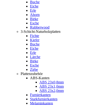
Buche
Eiche
Erle
Ahorn
Birke
Esche
Rubberwood
3-Schicht-Naturholzplatten
Fichte
Kiefer
Buche
Eiche
Erle
Lärche
Birke
Esche
Zirbe
Plattenzubehör
ABS-Kanten
ABS 23x0,8mm
ABS 23x1,0mm
ABS 23x2,0mm
Furnierkanten
Starkfurnierkanten
Melaminkanten