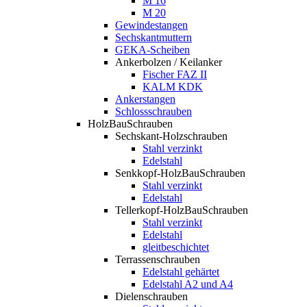
M 16
M 20
Gewindestangen
Sechskantmuttern
GEKA-Scheiben
Ankerbolzen / Keilanker
Fischer FAZ II
KALM KDK
Ankerstangen
Schlossschrauben
HolzBauSchrauben
Sechskant-Holzschrauben
Stahl verzinkt
Edelstahl
Senkkopf-HolzBauSchrauben
Stahl verzinkt
Edelstahl
Tellerkopf-HolzBauSchrauben
Stahl verzinkt
Edelstahl
gleitbeschichtet
Terrassenschrauben
Edelstahl gehärtet
Edelstahl A2 und A4
Dielenschrauben