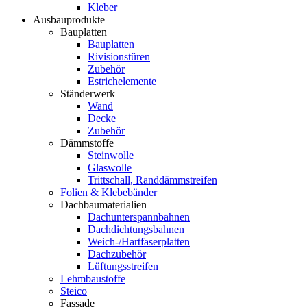
Kleber
Ausbauprodukte
Bauplatten
Bauplatten
Rivisionstüren
Zubehör
Estrichelemente
Ständerwerk
Wand
Decke
Zubehör
Dämmstoffe
Steinwolle
Glaswolle
Trittschall, Randdämmstreifen
Folien & Klebebänder
Dachbaumaterialien
Dachunterspannbahnen
Dachdichtungsbahnen
Weich-/Hartfaserplatten
Dachzubehör
Lüftungsstreifen
Lehmbaustoffe
Steico
Fassade