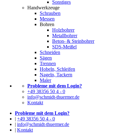
Sonstiges
Handwerkzeuge
Schrauben
Messen
Bohren
Holzbohrer
Metallbohrer
Beton- & Steinbohrer
SDS-Meißel
Schneiden
Sägen
Trennen
Hobeln, Schleifen
Nageln, Tackern
Maler
Probleme mit dem Login?
+49 38356 50 4 - 0
info@schmidt-thuermer.de
Kontakt
Probleme mit dem Login?
|
+49 38356 50 4 - 0
|
info@schmidt-thuermer.de
|
Kontakt