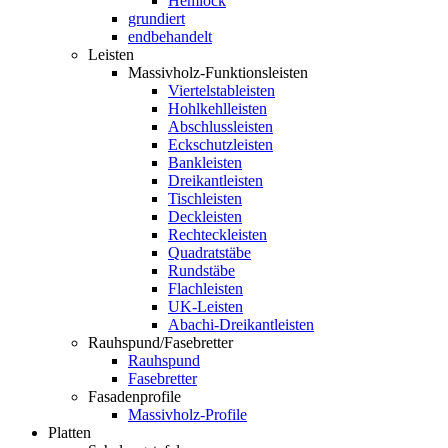
Hemlock
grundiert
endbehandelt
Leisten
Massivholz-Funktionsleisten
Viertelstableisten
Hohlkehlleisten
Abschlussleisten
Eckschutzleisten
Bankleisten
Dreikantleisten
Tischleisten
Deckleisten
Rechteckleisten
Quadratstäbe
Rundstäbe
Flachleisten
UK-Leisten
Abachi-Dreikantleisten
Rauhspund/Fasebretter
Rauhspund
Fasebretter
Fasadenprofile
Massivholz-Profile
Platten