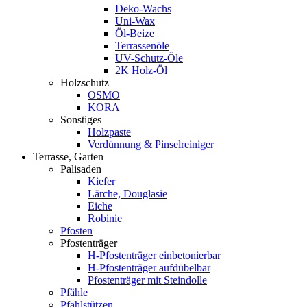
Deko-Wachs
Uni-Wax
Öl-Beize
Terrassenöle
UV-Schutz-Öle
2K Holz-Öl
Holzschutz
OSMO
KORA
Sonstiges
Holzpaste
Verdünnung & Pinselreiniger
Terrasse, Garten
Palisaden
Kiefer
Lärche, Douglasie
Eiche
Robinie
Pfosten
Pfostenträger
H-Pfostenträger einbetonierbar
H-Pfostenträger aufdübelbar
Pfostenträger mit Steindolle
Pfähle
Pfahlstützen