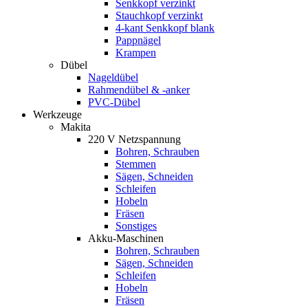
Senkkopf verzinkt
Stauchkopf verzinkt
4-kant Senkkopf blank
Pappnägel
Krampen
Dübel
Nageldübel
Rahmendübel & -anker
PVC-Dübel
Werkzeuge
Makita
220 V Netzspannung
Bohren, Schrauben
Stemmen
Sägen, Schneiden
Schleifen
Hobeln
Fräsen
Sonstiges
Akku-Maschinen
Bohren, Schrauben
Sägen, Schneiden
Schleifen
Hobeln
Fräsen