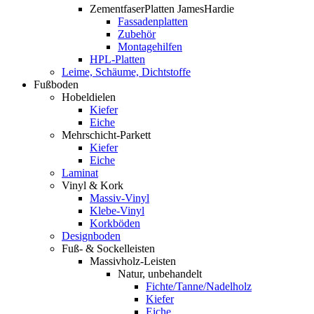
ZementfaserPlatten JamesHardie
Fassadenplatten
Zubehör
Montagehilfen
HPL-Platten
Leime, Schäume, Dichtstoffe
Fußboden
Hobeldielen
Kiefer
Eiche
Mehrschicht-Parkett
Kiefer
Eiche
Laminat
Vinyl & Kork
Massiv-Vinyl
Klebe-Vinyl
Korkböden
Designboden
Fuß- & Sockelleisten
Massivholz-Leisten
Natur, unbehandelt
Fichte/Tanne/Nadelholz
Kiefer
Eiche