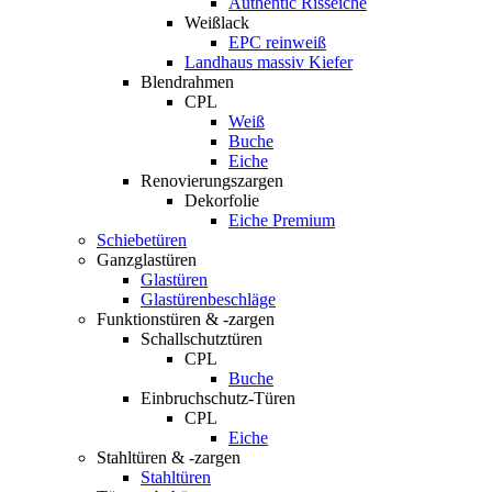
Authentic Risseiche
Weißlack
EPC reinweiß
Landhaus massiv Kiefer
Blendrahmen
CPL
Weiß
Buche
Eiche
Renovierungszargen
Dekorfolie
Eiche Premium
Schiebetüren
Ganzglastüren
Glastüren
Glastürenbeschläge
Funktionstüren & -zargen
Schallschutztüren
CPL
Buche
Einbruchschutz-Türen
CPL
Eiche
Stahltüren & -zargen
Stahltüren