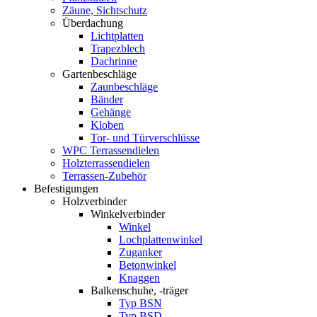
Zäune, Sichtschutz
Überdachung
Lichtplatten
Trapezblech
Dachrinne
Gartenbeschläge
Zaunbeschläge
Bänder
Gehänge
Kloben
Tor- und Türverschlüsse
WPC Terrassendielen
Holzterrassendielen
Terrassen-Zubehör
Befestigungen
Holzverbinder
Winkelverbinder
Winkel
Lochplattenwinkel
Zuganker
Betonwinkel
Knaggen
Balkenschuhe, -träger
Typ BSN
Typ BSD