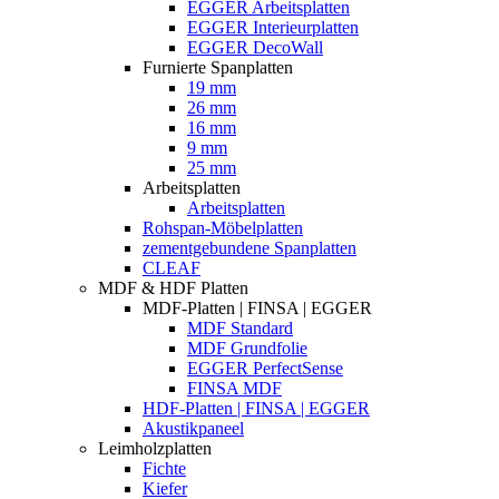
EGGER Arbeitsplatten
EGGER Interieurplatten
EGGER DecoWall
Furnierte Spanplatten
19 mm
26 mm
16 mm
9 mm
25 mm
Arbeitsplatten
Arbeitsplatten
Rohspan-Möbelplatten
zementgebundene Spanplatten
CLEAF
MDF & HDF Platten
MDF-Platten | FINSA | EGGER
MDF Standard
MDF Grundfolie
EGGER PerfectSense
FINSA MDF
HDF-Platten | FINSA | EGGER
Akustikpaneel
Leimholzplatten
Fichte
Kiefer