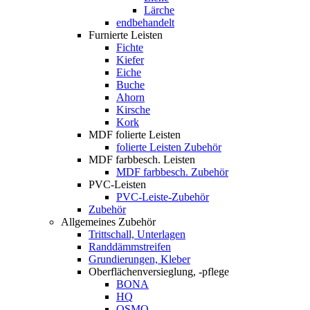
Lärche
endbehandelt
Furnierte Leisten
Fichte
Kiefer
Eiche
Buche
Ahorn
Kirsche
Kork
MDF folierte Leisten
folierte Leisten Zubehör
MDF farbbesch. Leisten
MDF farbbesch. Zubehör
PVC-Leisten
PVC-Leiste-Zubehör
Zubehör
Allgemeines Zubehör
Trittschall, Unterlagen
Randdämmstreifen
Grundierungen, Kleber
Oberflächenversieglung, -pflege
BONA
HQ
OSMO