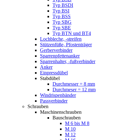
Typ BSDI
Typ BSI
Typ BSS
Typ SBG
Typ SBE
Typ BTN und BT4
Lochbleche, -streifen
Stützenfüße, Pfostenträger
Gerberverbinder
Sparrenpfettenanker
Sparrenhalter, -fußverbinder
Anker
Einpressdübel
Stabdübel
Durchmesser = 8 mm
Durchmeser = 12 mm
Windrispenbänder
Passverbinder
Schrauben
Maschinenschrauben
Bauschrauben
M 6 bis M 8
M 10
M 12