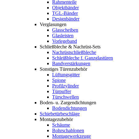
Rahmenteile
Objektbänder
TGL-Bänder
Designbänder
Verglasungen
Glasscheiben
Glasleisten
Vorlegeband
Schließbleche & Nachrüst-Sets
Nachrüstschließbleche
Schleißbleche f. Ganzglastüren
Bandverstärkungen
Sonstiges Türenzubehör
Lüftungsgitter
Spione
Profilzylinder
Türpuffer
Türschwellen
Boden- u. Zargendichtungen
Bodendichtungen
Schiebetürbeschläge
Montagezubehör
Schäume
Bohrschablonen
Montagewerkzeuge