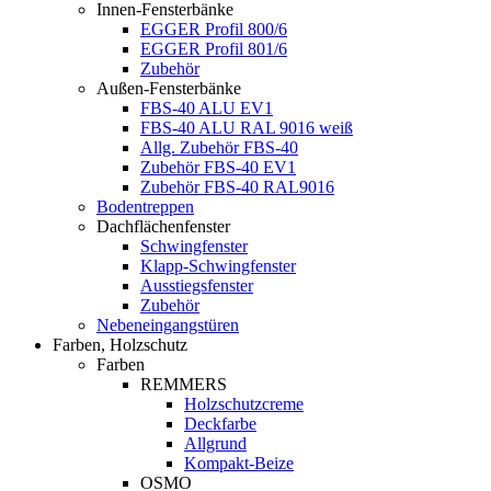
Innen-Fensterbänke
EGGER Profil 800/6
EGGER Profil 801/6
Zubehör
Außen-Fensterbänke
FBS-40 ALU EV1
FBS-40 ALU RAL 9016 weiß
Allg. Zubehör FBS-40
Zubehör FBS-40 EV1
Zubehör FBS-40 RAL9016
Bodentreppen
Dachflächenfenster
Schwingfenster
Klapp-Schwingfenster
Ausstiegsfenster
Zubehör
Nebeneingangstüren
Farben, Holzschutz
Farben
REMMERS
Holzschutzcreme
Deckfarbe
Allgrund
Kompakt-Beize
OSMO