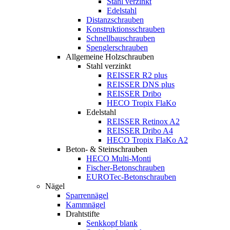
Stahl verzinkt
Edelstahl
Distanzschrauben
Konstruktionsschrauben
Schnellbauschrauben
Spenglerschrauben
Allgemeine Holzschrauben
Stahl verzinkt
REISSER R2 plus
REISSER DNS plus
REISSER Dribo
HECO Tropix FlaKo
Edelstahl
REISSER Retinox A2
REISSER Dribo A4
HECO Tropix FlaKo A2
Beton- & Steinschrauben
HECO Multi-Monti
Fischer-Betonschrauben
EUROTec-Betonschrauben
Nägel
Sparrennägel
Kammnägel
Drahtstifte
Senkkopf blank