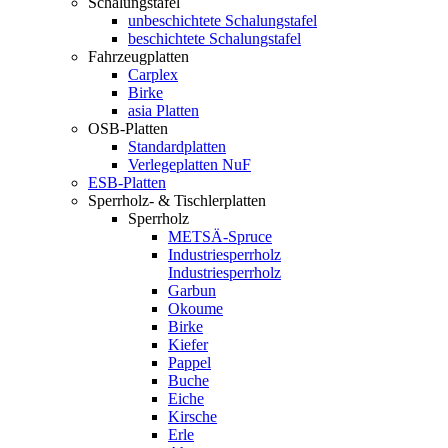
Schalungstafel
unbeschichtete Schalungstafel
beschichtete Schalungstafel
Fahrzeugplatten
Carplex
Birke
asia Platten
OSB-Platten
Standardplatten
Verlegeplatten NuF
ESB-Platten
Sperrholz- & Tischlerplatten
Sperrholz
METSÄ-Spruce
Industriesperrholz
Industriesperrholz
Garbun
Okoume
Birke
Kiefer
Pappel
Buche
Eiche
Kirsche
Erle