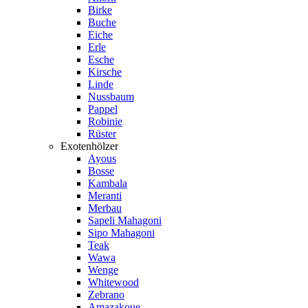
Birke
Buche
Eiche
Erle
Esche
Kirsche
Linde
Nussbaum
Pappel
Robinie
Rüster
Exotenhölzer
Ayous
Bosse
Kambala
Meranti
Merbau
Sapeli Mahagoni
Sipo Mahagoni
Teak
Wawa
Wenge
Whitewood
Zebrano
Amazakoue