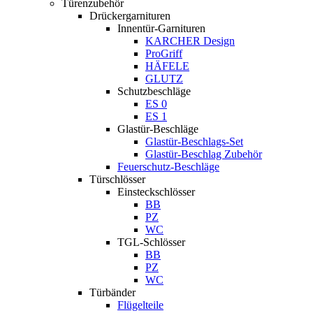
Türenzubehör
Drückergarnituren
Innentür-Garnituren
KARCHER Design
ProGriff
HÄFELE
GLUTZ
Schutzbeschläge
ES 0
ES 1
Glastür-Beschläge
Glastür-Beschlags-Set
Glastür-Beschlag Zubehör
Feuerschutz-Beschläge
Türschlösser
Einsteckschlösser
BB
PZ
WC
TGL-Schlösser
BB
PZ
WC
Türbänder
Flügelteile