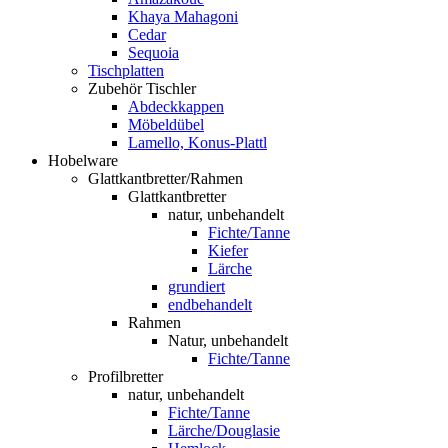
Khaya Mahagoni
Cedar
Sequoia
Tischplatten
Zubehör Tischler
Abdeckkappen
Möbeldübel
Lamello, Konus-Plattl
Hobelware
Glattkantbretter/Rahmen
Glattkantbretter
natur, unbehandelt
Fichte/Tanne
Kiefer
Lärche
grundiert
endbehandelt
Rahmen
Natur, unbehandelt
Fichte/Tanne
Profilbretter
natur, unbehandelt
Fichte/Tanne
Lärche/Douglasie