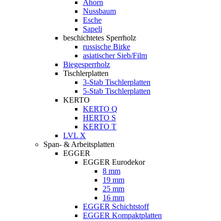
Ahorn
Nussbaum
Esche
Sapeli
beschichtetes Sperrholz
russische Birke
asiatischer Sieb/Film
Biegesperrholz
Tischlerplatten
3-Stab Tischlerplatten
5-Stab Tischlerplatten
KERTO
KERTO Q
HERTO S
KERTO T
LVL X
Span- & Arbeitsplatten
EGGER
EGGER Eurodekor
8 mm
19 mm
25 mm
16 mm
EGGER Schichtstoff
EGGER Kompaktplatten