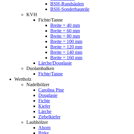
BSH-Rundsäulen
BSH-Sonderbauteile
KVH
Fichte/Tanne
Breite = 40 mm
Breite = 60 mm
Breite = 80 mm
Breite = 100 mm
Breite = 120 mm
Breite = 140 mm
Breite = 160 mm
Lärche/Douglasie
Duolambalken
Fichte/Tanne
Wertholz
Nadelhölzer
Carolina Pine
Douglasie
Fichte
Kiefer
Lärche
Zirbelkiefer
Laubhölzer
Ahorn
Birke