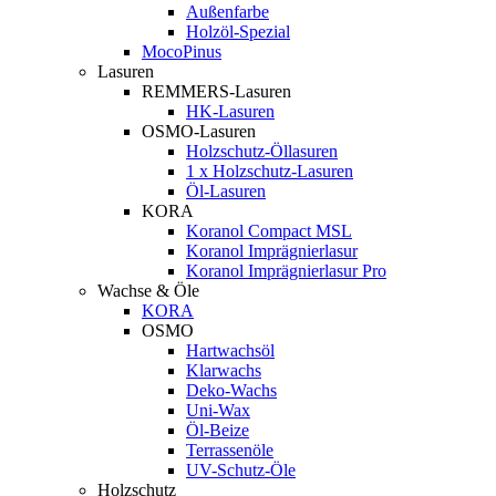
Außenfarbe
Holzöl-Spezial
MocoPinus
Lasuren
REMMERS-Lasuren
HK-Lasuren
OSMO-Lasuren
Holzschutz-Öllasuren
1 x Holzschutz-Lasuren
Öl-Lasuren
KORA
Koranol Compact MSL
Koranol Imprägnierlasur
Koranol Imprägnierlasur Pro
Wachse & Öle
KORA
OSMO
Hartwachsöl
Klarwachs
Deko-Wachs
Uni-Wax
Öl-Beize
Terrassenöle
UV-Schutz-Öle
Holzschutz