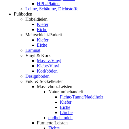
HPL-Platten
Leime, Schäume, Dichtstoffe
Fußboden
Hobeldielen
Kiefer
Eiche
Mehrschicht-Parkett
Kiefer
Eiche
Laminat
Vinyl & Kork
Massiv-Vinyl
Klebe-Vinyl
Korkböden
Designboden
Fuß- & Sockelleisten
Massivholz-Leisten
Natur, unbehandelt
Fichte/Tanne/Nadelholz
Kiefer
Eiche
Lärche
endbehandelt
Furnierte Leisten
Fichte