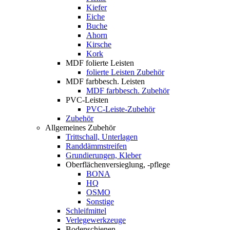
Kiefer
Eiche
Buche
Ahorn
Kirsche
Kork
MDF folierte Leisten
folierte Leisten Zubehör
MDF farbbesch. Leisten
MDF farbbesch. Zubehör
PVC-Leisten
PVC-Leiste-Zubehör
Zubehör
Allgemeines Zubehör
Trittschall, Unterlagen
Randdämmstreifen
Grundierungen, Kleber
Oberflächenversieglung, -pflege
BONA
HQ
OSMO
Sonstige
Schleifmittel
Verlegewerkzeuge
Bodenschienen