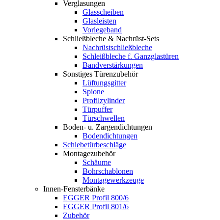
Verglasungen
Glasscheiben
Glasleisten
Vorlegeband
Schließbleche & Nachrüst-Sets
Nachrüstschließbleche
Schleißbleche f. Ganzglastüren
Bandverstärkungen
Sonstiges Türenzubehör
Lüftungsgitter
Spione
Profilzylinder
Türpuffer
Türschwellen
Boden- u. Zargendichtungen
Bodendichtungen
Schiebetürbeschläge
Montagezubehör
Schäume
Bohrschablonen
Montagewerkzeuge
Innen-Fensterbänke
EGGER Profil 800/6
EGGER Profil 801/6
Zubehör