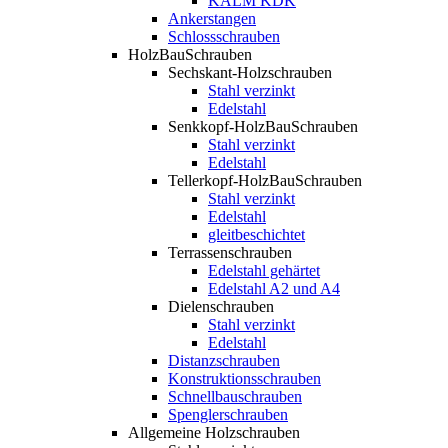
KALM KDK
Ankerstangen
Schlossschrauben
HolzBauSchrauben
Sechskant-Holzschrauben
Stahl verzinkt
Edelstahl
Senkkopf-HolzBauSchrauben
Stahl verzinkt
Edelstahl
Tellerkopf-HolzBauSchrauben
Stahl verzinkt
Edelstahl
gleitbeschichtet
Terrassenschrauben
Edelstahl gehärtet
Edelstahl A2 und A4
Dielenschrauben
Stahl verzinkt
Edelstahl
Distanzschrauben
Konstruktionsschrauben
Schnellbauschrauben
Spenglerschrauben
Allgemeine Holzschrauben