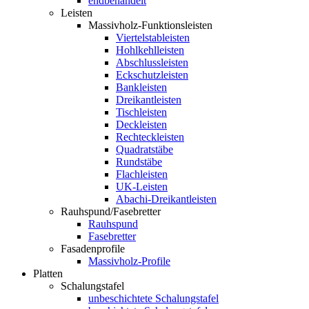
endbehandelt
Leisten
Massivholz-Funktionsleisten
Viertelstableisten
Hohlkehlleisten
Abschlussleisten
Eckschutzleisten
Bankleisten
Dreikantleisten
Tischleisten
Deckleisten
Rechteckleisten
Quadratstäbe
Rundstäbe
Flachleisten
UK-Leisten
Abachi-Dreikantleisten
Rauhspund/Fasebretter
Rauhspund
Fasebretter
Fasadenprofile
Massivholz-Profile
Platten
Schalungstafel
unbeschichtete Schalungstafel