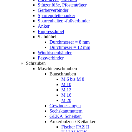
Stützenfüße, Pfostenträger
Gerberverbinder
Sparrenpfettenanker
Sparrenhalter, -fußverbinder
Anker
Einpressdübel
Stabdübel
Durchmesser = 8 mm
Durchmeser = 12 mm
Windrispenbänder
Passverbinder
Schrauben
Maschinenschrauben
Bauschrauben
M 6 bis M 8
M 10
M 12
M 16
M 20
Gewindestangen
Sechskantmuttern
GEKA-Scheiben
Ankerbolzen / Keilanker
Fischer FAZ II