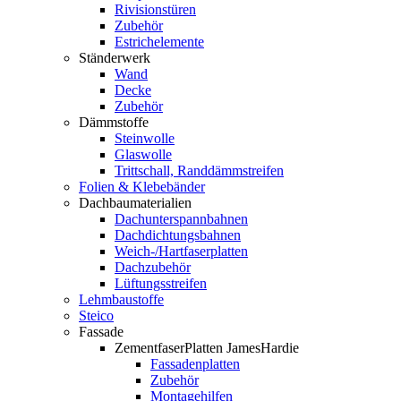
Rivisionstüren
Zubehör
Estrichelemente
Ständerwerk
Wand
Decke
Zubehör
Dämmstoffe
Steinwolle
Glaswolle
Trittschall, Randdämmstreifen
Folien & Klebebänder
Dachbaumaterialien
Dachunterspannbahnen
Dachdichtungsbahnen
Weich-/Hartfaserplatten
Dachzubehör
Lüftungsstreifen
Lehmbaustoffe
Steico
Fassade
ZementfaserPlatten JamesHardie
Fassadenplatten
Zubehör
Montagehilfen