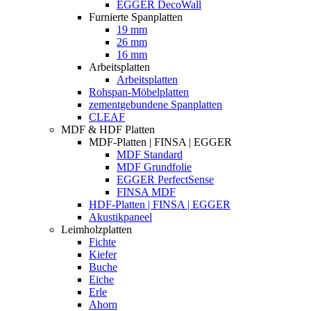
EGGER DecoWall
Furnierte Spanplatten
19 mm
26 mm
16 mm
Arbeitsplatten
Arbeitsplatten
Rohspan-Möbelplatten
zementgebundene Spanplatten
CLEAF
MDF & HDF Platten
MDF-Platten | FINSA | EGGER
MDF Standard
MDF Grundfolie
EGGER PerfectSense
FINSA MDF
HDF-Platten | FINSA | EGGER
Akustikpaneel
Leimholzplatten
Fichte
Kiefer
Buche
Eiche
Erle
Ahorn