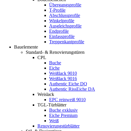
Übergangsprofile
T-Profile
Abschlussprofile
Winkelprofile
Ausgleichsprofile
Endprofile
Einfassprofile
Treppenkantprofile
Bauelemente
Standard- & Renovierungstüren
CPL
Buche
Eiche
Weißlack 9010
Weißlack 9016
Authentic Eiche DQ
Authentic RissEiche DA
Weislack
EPC reinweiß 9010
TGL-Türblätter
Buche exklusiv
Eiche Premium
Weiß
Renovierungstürblätter