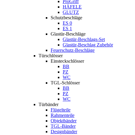
ProGriff
HÄFELE
GLUTZ
Schutzbeschläge
ES 0
ES 1
Glastür-Beschläge
Glastür-Beschlags-Set
Glastür-Beschlag Zubehör
Feuerschutz-Beschläge
Türschlösser
Einsteckschlösser
BB
PZ
WC
TGL-Schlösser
BB
PZ
WC
Türbänder
Flügelteile
Rahmenteile
Objektbänder
TGL-Bänder
Designbänder