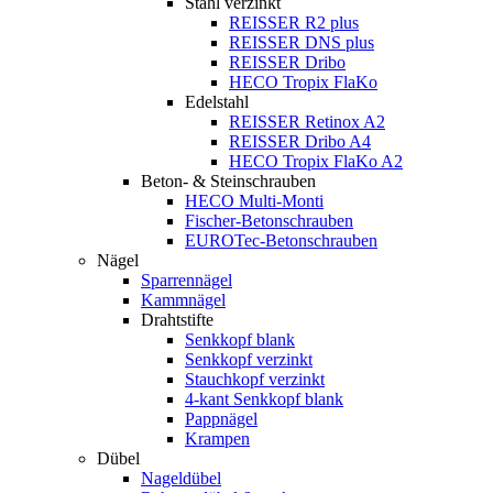
Stahl verzinkt
REISSER R2 plus
REISSER DNS plus
REISSER Dribo
HECO Tropix FlaKo
Edelstahl
REISSER Retinox A2
REISSER Dribo A4
HECO Tropix FlaKo A2
Beton- & Steinschrauben
HECO Multi-Monti
Fischer-Betonschrauben
EUROTec-Betonschrauben
Nägel
Sparrennägel
Kammnägel
Drahtstifte
Senkkopf blank
Senkkopf verzinkt
Stauchkopf verzinkt
4-kant Senkkopf blank
Pappnägel
Krampen
Dübel
Nageldübel