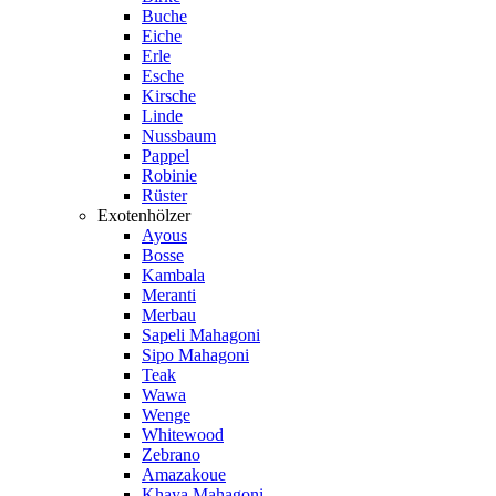
Buche
Eiche
Erle
Esche
Kirsche
Linde
Nussbaum
Pappel
Robinie
Rüster
Exotenhölzer
Ayous
Bosse
Kambala
Meranti
Merbau
Sapeli Mahagoni
Sipo Mahagoni
Teak
Wawa
Wenge
Whitewood
Zebrano
Amazakoue
Khaya Mahagoni