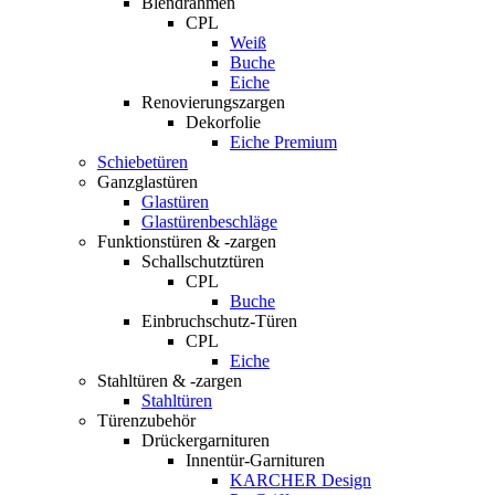
Blendrahmen
CPL
Weiß
Buche
Eiche
Renovierungszargen
Dekorfolie
Eiche Premium
Schiebetüren
Ganzglastüren
Glastüren
Glastürenbeschläge
Funktionstüren & -zargen
Schallschutztüren
CPL
Buche
Einbruchschutz-Türen
CPL
Eiche
Stahltüren & -zargen
Stahltüren
Türenzubehör
Drückergarnituren
Innentür-Garnituren
KARCHER Design