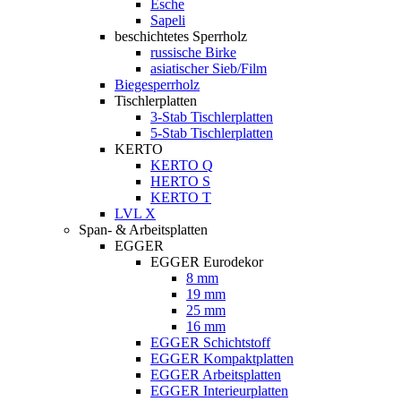
Esche
Sapeli
beschichtetes Sperrholz
russische Birke
asiatischer Sieb/Film
Biegesperrholz
Tischlerplatten
3-Stab Tischlerplatten
5-Stab Tischlerplatten
KERTO
KERTO Q
HERTO S
KERTO T
LVL X
Span- & Arbeitsplatten
EGGER
EGGER Eurodekor
8 mm
19 mm
25 mm
16 mm
EGGER Schichtstoff
EGGER Kompaktplatten
EGGER Arbeitsplatten
EGGER Interieurplatten