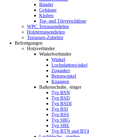
Bänder
Gehänge
Kloben
Tor- und Türverschlüsse
WPC Terrassendielen
Holzterrassendielen
Terrassen-Zubehör
Befestigungen
Holzverbinder
Winkelverbinder
Winkel
Lochplattenwinkel
Zuganker
Betonwinkel
Knaggen
Balkenschuhe, -träger
Typ BSN
Typ BSD
Typ BSDI
Typ BSI
Typ BSS
Typ SBG
Typ SBE
Typ BTN und BT4
Lochbleche, -streifen