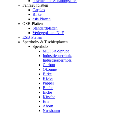
beschichtete Schalungstafel
Fahrzeugplatten
Carplex
Birke
asia Platten
OSB-Platten
Standardplatten
Verlegeplatten NuF
ESB-Platten
Sperrholz- & Tischlerplatten
Sperrholz
METSÄ-Spruce
Industriesperrholz
Industriesperrholz
Garbun
Okoume
Birke
Kiefer
Pappel
Buche
Eiche
Kirsche
Erle
Ahorn
Nussbaum