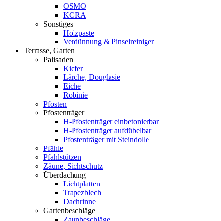
OSMO
KORA
Sonstiges
Holzpaste
Verdünnung & Pinselreiniger
Terrasse, Garten
Palisaden
Kiefer
Lärche, Douglasie
Eiche
Robinie
Pfosten
Pfostenträger
H-Pfostenträger einbetonierbar
H-Pfostenträger aufdübelbar
Pfostenträger mit Steindolle
Pfähle
Pfahlstützen
Zäune, Sichtschutz
Überdachung
Lichtplatten
Trapezblech
Dachrinne
Gartenbeschläge
Zaunbeschläge