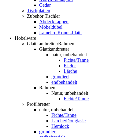
Cedar
Tischplatten
Zubehör Tischler
Abdeckkappen
Möbeldübel
Lamello, Konus-Plattl
Hobelware
Glattkantbretter/Rahmen
Glattkantbretter
natur, unbehandelt
Fichte/Tanne
Kiefer
Lärche
grundiert
endbehandelt
Rahmen
Natur, unbehandelt
Fichte/Tanne
Profilbretter
natur, unbehandelt
Fichte/Tanne
Lärche/Douglasie
Hemlock
grundiert