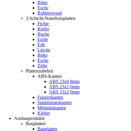
Birke
Esche
Rubberwood
3-Schicht-Naturholzplatten
Fichte
Kiefer
Buche
Eiche
Erle
Lärche
Birke
Esche
Zirbe
Plattenzubehör
ABS-Kanten
ABS 23x0,8mm
ABS 23x1,0mm
ABS 23x2,0mm
Furnierkanten
Starkfurnierkanten
Melaminkanten
Kleber
Ausbauprodukte
Bauplatten
Bauplatten