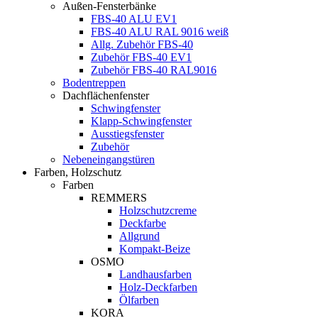
Außen-Fensterbänke
FBS-40 ALU EV1
FBS-40 ALU RAL 9016 weiß
Allg. Zubehör FBS-40
Zubehör FBS-40 EV1
Zubehör FBS-40 RAL9016
Bodentreppen
Dachflächenfenster
Schwingfenster
Klapp-Schwingfenster
Ausstiegsfenster
Zubehör
Nebeneingangstüren
Farben, Holzschutz
Farben
REMMERS
Holzschutzcreme
Deckfarbe
Allgrund
Kompakt-Beize
OSMO
Landhausfarben
Holz-Deckfarben
Ölfarben
KORA