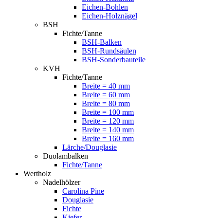
Eichen-Bohlen
Eichen-Holznägel
BSH
Fichte/Tanne
BSH-Balken
BSH-Rundsäulen
BSH-Sonderbauteile
KVH
Fichte/Tanne
Breite = 40 mm
Breite = 60 mm
Breite = 80 mm
Breite = 100 mm
Breite = 120 mm
Breite = 140 mm
Breite = 160 mm
Lärche/Douglasie
Duolambalken
Fichte/Tanne
Wertholz
Nadelhölzer
Carolina Pine
Douglasie
Fichte
Kiefer