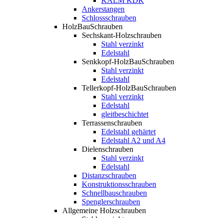
KALM KDK
Ankerstangen
Schlossschrauben
HolzBauSchrauben
Sechskant-Holzschrauben
Stahl verzinkt
Edelstahl
Senkkopf-HolzBauSchrauben
Stahl verzinkt
Edelstahl
Tellerkopf-HolzBauSchrauben
Stahl verzinkt
Edelstahl
gleitbeschichtet
Terrassenschrauben
Edelstahl gehärtet
Edelstahl A2 und A4
Dielenschrauben
Stahl verzinkt
Edelstahl
Distanzschrauben
Konstruktionsschrauben
Schnellbauschrauben
Spenglerschrauben
Allgemeine Holzschrauben