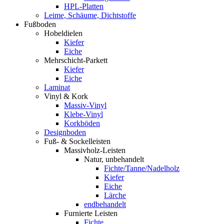
HPL-Platten
Leime, Schäume, Dichtstoffe
Fußboden
Hobeldielen
Kiefer
Eiche
Mehrschicht-Parkett
Kiefer
Eiche
Laminat
Vinyl & Kork
Massiv-Vinyl
Klebe-Vinyl
Korkböden
Designboden
Fuß- & Sockelleisten
Massivholz-Leisten
Natur, unbehandelt
Fichte/Tanne/Nadelholz
Kiefer
Eiche
Lärche
endbehandelt
Furnierte Leisten
Fichte