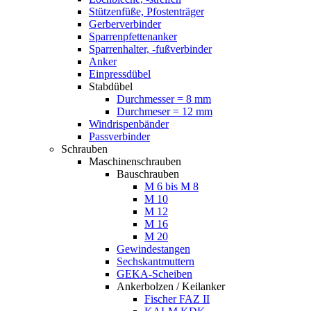
Stützenfüße, Pfostenträger
Gerberverbinder
Sparrenpfettenanker
Sparrenhalter, -fußverbinder
Anker
Einpressdübel
Stabdübel
Durchmesser = 8 mm
Durchmeser = 12 mm
Windrispenbänder
Passverbinder
Schrauben
Maschinenschrauben
Bauschrauben
M 6 bis M 8
M 10
M 12
M 16
M 20
Gewindestangen
Sechskantmuttern
GEKA-Scheiben
Ankerbolzen / Keilanker
Fischer FAZ II