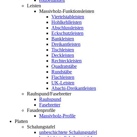
endbehandelt
Leisten
Massivholz-Funktionsleisten
Viertelstableisten
Hohlkehlleisten
Abschlussleisten
Eckschutzleisten
Bankleisten
Dreikantleisten
Tischleisten
Deckleisten
Rechteckleisten
Quadratstäbe
Rundstäbe
Flachleisten
UK-Leisten
Abachi-Dreikantleisten
Rauhspund/Fasebretter
Rauhspund
Fasebretter
Fasadenprofile
Massivholz-Profile
Platten
Schalungstafel
unbeschichtete Schalungstafel