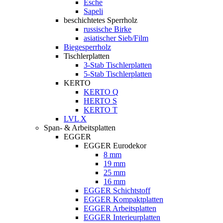
Esche
Sapeli
beschichtetes Sperrholz
russische Birke
asiatischer Sieb/Film
Biegesperrholz
Tischlerplatten
3-Stab Tischlerplatten
5-Stab Tischlerplatten
KERTO
KERTO Q
HERTO S
KERTO T
LVL X
Span- & Arbeitsplatten
EGGER
EGGER Eurodekor
8 mm
19 mm
25 mm
16 mm
EGGER Schichtstoff
EGGER Kompaktplatten
EGGER Arbeitsplatten
EGGER Interieurplatten