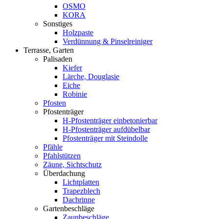
OSMO
KORA
Sonstiges
Holzpaste
Verdünnung & Pinselreiniger
Terrasse, Garten
Palisaden
Kiefer
Lärche, Douglasie
Eiche
Robinie
Pfosten
Pfostenträger
H-Pfostenträger einbetonierbar
H-Pfostenträger aufdübelbar
Pfostenträger mit Steindolle
Pfähle
Pfahlstützen
Zäune, Sichtschutz
Überdachung
Lichtplatten
Trapezblech
Dachrinne
Gartenbeschläge
Zaunbeschläge