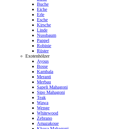
Buche
Eiche
Erle
Esche
Kirsche
Linde
Nussbaum
Pappel
Robinie
Rüster
Exotenhölzer
Ayous
Bosse
Kambala
Meranti
Merbau
Sapeli Mahagoni
Sipo Mahagoni
Teak
Wawa
Wenge
Whitewood
Zebrano
Amazakoue
Khaya Mahagoni