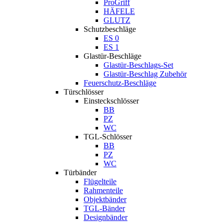
ProGriff
HÄFELE
GLUTZ
Schutzbeschläge
ES 0
ES 1
Glastür-Beschläge
Glastür-Beschlags-Set
Glastür-Beschlag Zubehör
Feuerschutz-Beschläge
Türschlösser
Einsteckschlösser
BB
PZ
WC
TGL-Schlösser
BB
PZ
WC
Türbänder
Flügelteile
Rahmenteile
Objektbänder
TGL-Bänder
Designbänder