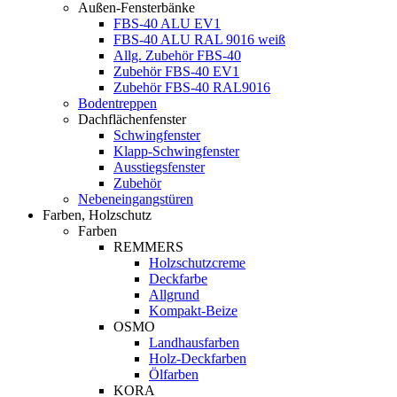
Außen-Fensterbänke
FBS-40 ALU EV1
FBS-40 ALU RAL 9016 weiß
Allg. Zubehör FBS-40
Zubehör FBS-40 EV1
Zubehör FBS-40 RAL9016
Bodentreppen
Dachflächenfenster
Schwingfenster
Klapp-Schwingfenster
Ausstiegsfenster
Zubehör
Nebeneingangstüren
Farben, Holzschutz
Farben
REMMERS
Holzschutzcreme
Deckfarbe
Allgrund
Kompakt-Beize
OSMO
Landhausfarben
Holz-Deckfarben
Ölfarben
KORA