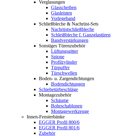
Verglasungen
Glasscheiben
Glasleisten
Vorlegeband
Schließbleche & Nachrüst-Sets
Nachrüstschließbleche
Schleißbleche f. Ganzglastüren
Bandverstärkungen
Sonstiges Türenzubehör
Lüftungsgitter
Spione
Profilzylinder
Türpuffer
Türschwellen
Boden- u. Zargendichtungen
Bodendichtungen
Schiebetürbeschläge
Montagezubehör
Schäume
Bohrschablonen
Montagewerkzeuge
Innen-Fensterbänke
EGGER Profil 800/6
EGGER Profil 801/6
Zubehör