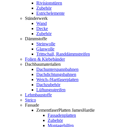
Rivisionstüren
Zubehör
Estrichelemente
Ständerwerk
Wand
Decke
Zubehör
Dämmstoffe
Steinwolle
Glaswolle
Trittschall, Randdämmstreifen
Folien & Klebebänder
Dachbaumaterialien
Dachunterspannbahnen
Dachdichtungsbahnen
Weich-/Hartfaserplatten
Dachzubehör
Lüftungsstreifen
Lehmbaustoffe
Steico
Fassade
ZementfaserPlatten JamesHardie
Fassadenplatten
Zubehör
Montagehilfen