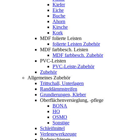
Kiefer
Eiche
Buche
Ahorn
Kirsche
Kork
MDF folierte Leisten
folierte Leisten Zubehör
MDF farbbesch. Leisten
MDF farbbesch. Zubehör
PVC-Leisten
PVC-Leiste-Zubehör
Zubehör
Allgemeines Zubehör
Trittschall, Unterlagen
Randdämmstreifen
Grundierungen, Kleber
Oberflächenversieglung, -pflege
BONA
HQ
OSMO
Sonstige
Schleifmittel
Verlegewerkzeuge
Bodenschienen