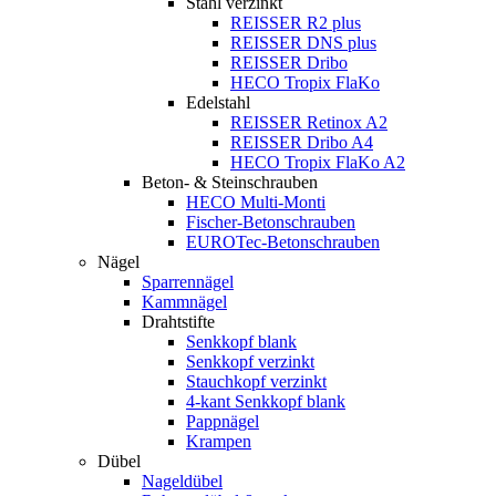
Stahl verzinkt
REISSER R2 plus
REISSER DNS plus
REISSER Dribo
HECO Tropix FlaKo
Edelstahl
REISSER Retinox A2
REISSER Dribo A4
HECO Tropix FlaKo A2
Beton- & Steinschrauben
HECO Multi-Monti
Fischer-Betonschrauben
EUROTec-Betonschrauben
Nägel
Sparrennägel
Kammnägel
Drahtstifte
Senkkopf blank
Senkkopf verzinkt
Stauchkopf verzinkt
4-kant Senkkopf blank
Pappnägel
Krampen
Dübel
Nageldübel