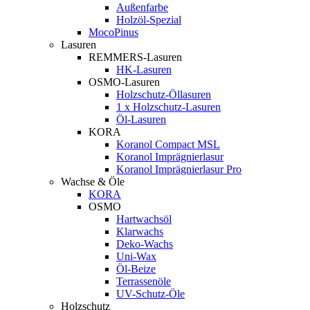
Außenfarbe
Holzöl-Spezial
MocoPinus
Lasuren
REMMERS-Lasuren
HK-Lasuren
OSMO-Lasuren
Holzschutz-Öllasuren
1 x Holzschutz-Lasuren
Öl-Lasuren
KORA
Koranol Compact MSL
Koranol Imprägnierlasur
Koranol Imprägnierlasur Pro
Wachse & Öle
KORA
OSMO
Hartwachsöl
Klarwachs
Deko-Wachs
Uni-Wax
Öl-Beize
Terrassenöle
UV-Schutz-Öle
Holzschutz