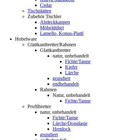
Cedar
Tischplatten
Zubehör Tischler
Abdeckkappen
Möbeldübel
Lamello, Konus-Plattl
Hobelware
Glattkantbretter/Rahmen
Glattkantbretter
natur, unbehandelt
Fichte/Tanne
Kiefer
Lärche
grundiert
endbehandelt
Rahmen
Natur, unbehandelt
Fichte/Tanne
Profilbretter
natur, unbehandelt
Fichte/Tanne
Lärche/Douglasie
Hemlock
grundiert