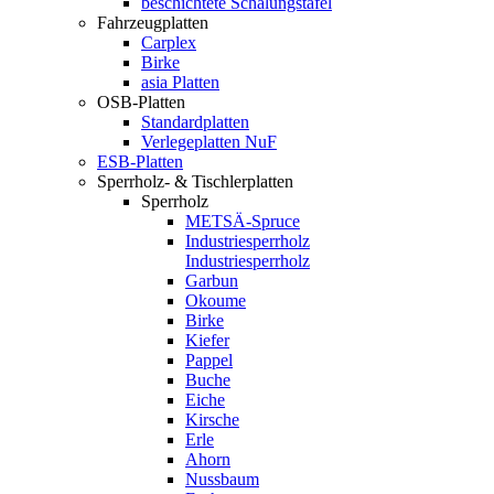
beschichtete Schalungstafel
Fahrzeugplatten
Carplex
Birke
asia Platten
OSB-Platten
Standardplatten
Verlegeplatten NuF
ESB-Platten
Sperrholz- & Tischlerplatten
Sperrholz
METSÄ-Spruce
Industriesperrholz
Industriesperrholz
Garbun
Okoume
Birke
Kiefer
Pappel
Buche
Eiche
Kirsche
Erle
Ahorn
Nussbaum