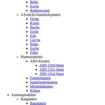
Birke
Esche
Rubberwood
3-Schicht-Naturholzplatten
Fichte
Kiefer
Buche
Eiche
Erle
Lärche
Birke
Esche
Zirbe
Plattenzubehör
ABS-Kanten
ABS 23x0,8mm
ABS 23x1,0mm
ABS 23x2,0mm
Furnierkanten
Starkfurnierkanten
Melaminkanten
Kleber
Ausbauprodukte
Bauplatten
Bauplatten