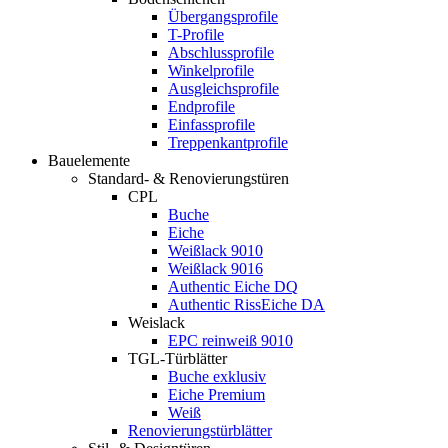
Übergangsprofile
T-Profile
Abschlussprofile
Winkelprofile
Ausgleichsprofile
Endprofile
Einfassprofile
Treppenkantprofile
Bauelemente
Standard- & Renovierungstüren
CPL
Buche
Eiche
Weißlack 9010
Weißlack 9016
Authentic Eiche DQ
Authentic RissEiche DA
Weislack
EPC reinweiß 9010
TGL-Türblätter
Buche exklusiv
Eiche Premium
Weiß
Renovierungstürblätter