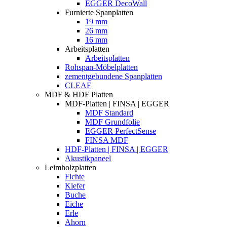
EGGER DecoWall
Furnierte Spanplatten
19 mm
26 mm
16 mm
Arbeitsplatten
Arbeitsplatten
Rohspan-Möbelplatten
zementgebundene Spanplatten
CLEAF
MDF & HDF Platten
MDF-Platten | FINSA | EGGER
MDF Standard
MDF Grundfolie
EGGER PerfectSense
FINSA MDF
HDF-Platten | FINSA | EGGER
Akustikpaneel
Leimholzplatten
Fichte
Kiefer
Buche
Eiche
Erle
Ahorn