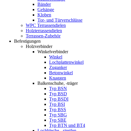
Bänder
Gehänge
Kloben
Tor- und Türverschlüsse
WPC Terrassendielen
Holzterrassendielen
Terrassen-Zubehör
Befestigungen
Holzverbinder
Winkelverbinder
Winkel
Lochplattenwinkel
Zuganker
Betonwinkel
Knaggen
Balkenschuhe, -träger
Typ BSN
Typ BSD
Typ BSDI
Typ BSI
Typ BSS
Typ SBG
Typ SBE
Typ BTN und BT4
Lochbleche, -streifen