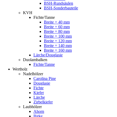
BSH-Rundsäulen
BSH-Sonderbauteile
KVH
Fichte/Tanne
Breite = 40 mm
Breite = 60 mm
Breite = 80 mm
Breite = 100 mm
Breite = 120 mm
Breite = 140 mm
Breite = 160 mm
Lärche/Douglasie
Duolambalken
Fichte/Tanne
Wertholz
Nadelhölzer
Carolina Pine
Douglasie
Fichte
Kiefer
Lärche
Zirbelkiefer
Laubhölzer
Ahorn
Birke