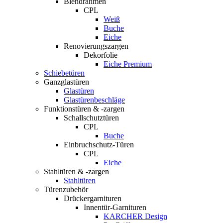
Blendrahmen
CPL
Weiß
Buche
Eiche
Renovierungszargen
Dekorfolie
Eiche Premium
Schiebetüren
Ganzglastüren
Glastüren
Glastürenbeschläge
Funktionstüren & -zargen
Schallschutztüren
CPL
Buche
Einbruchschutz-Türen
CPL
Eiche
Stahltüren & -zargen
Stahltüren
Türenzubehör
Drückergarnituren
Innentür-Garnituren
KARCHER Design