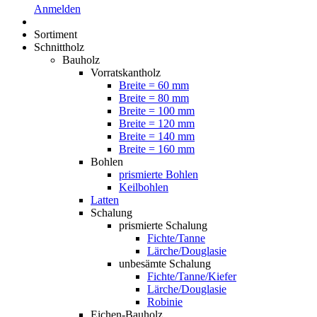
Anmelden
Sortiment
Schnittholz
Bauholz
Vorratskantholz
Breite = 60 mm
Breite = 80 mm
Breite = 100 mm
Breite = 120 mm
Breite = 140 mm
Breite = 160 mm
Bohlen
prismierte Bohlen
Keilbohlen
Latten
Schalung
prismierte Schalung
Fichte/Tanne
Lärche/Douglasie
unbesämte Schalung
Fichte/Tanne/Kiefer
Lärche/Douglasie
Robinie
Eichen-Bauholz